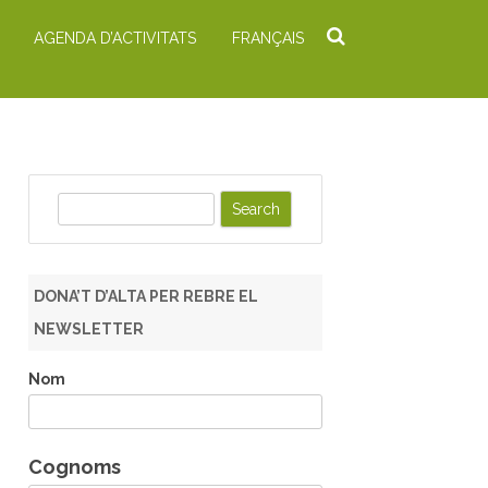
AGENDA D’ACTIVITATS
FRANÇAIS
S
e
a
r
DONA’T D’ALTA PER REBRE EL
c
NEWSLETTER
h
Nom
Cognoms