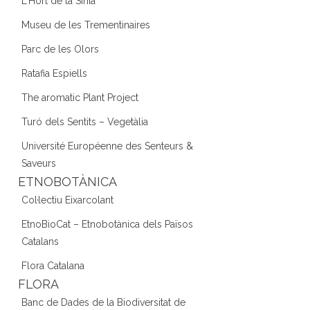
L'Hort de la Sínia
Museu de les Trementinaires
Parc de les Olors
Ratafia Espiells
The aromatic Plant Project
Turó dels Sentits – Vegetàlia
Université Européenne des Senteurs &
Saveurs
ETNOBOTÀNICA
Col·lectiu Eixarcolant
EtnoBioCat – Etnobotànica dels Països
Catalans
Flora Catalana
FLORA
Banc de Dades de la Biodiversitat de