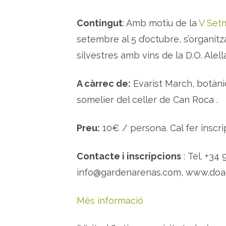
Contingut
: Amb motiu de la
V Setm
setembre al 5 d’octubre, s’organitz
silvestres amb vins de la D.O. Alell
A càrrec de:
Evarist March, botànic
somelier del celler de Can Roca .
Preu:
10€ / persona. Cal fer inscrip
Contacte i inscripcions
: Tel.
+34 
info@gardenarenas.com‎, www.doa
Més informació