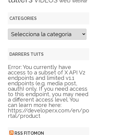
VIDEOS
web
webinar
CATEGORIES
C
a
t
e
g
DARRERS TUITS
o
r
Error: You currently have
i
access to a subset of X API V2
e
endpoints and limited v1.1
s
endpoints (e.g. media post,
oauth) only. If you need access
to this endpoint, you may need
a different access level. You
can learn more here:
https://developer.x.com/en/po
rtal/product
RSS FITOMON