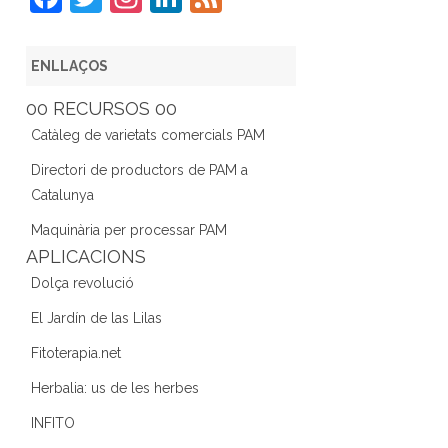
a
w
st
n
e
c
itt
a
k
e
ENLLAÇOS
e
er
gr
e
d
00 RECURSOS 00
b
a
dI
Catàleg de varietats comercials PAM
o
m
n
Directori de productors de PAM a
o
Catalunya
k
Maquinària per processar PAM
APLICACIONS
Dolça revolució
El Jardín de las Lilas
Fitoterapia.net
Herbalia: us de les herbes
INFITO