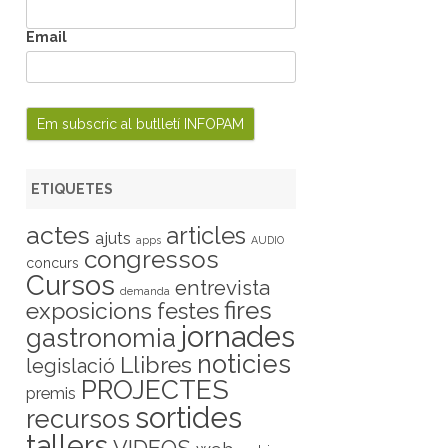
Email
ETIQUETES
actes
articles
ajuts
apps
AUDIO
congressos
concurs
Cursos
entrevista
demanda
fires
exposicions
festes
jornades
gastronomia
noticies
Llibres
legislació
PROJECTES
premis
sortides
recursos
tallers