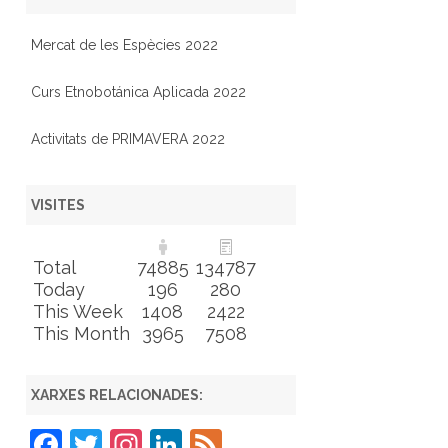
Mercat de les Espècies 2022
Curs Etnobotánica Aplicada 2022
Activitats de PRIMAVERA 2022
VISITES
Total
74885
134787
Today
196
280
This Week
1408
2422
This Month
3965
7508
XARXES RELACIONADES:
F
T
In
Li
F