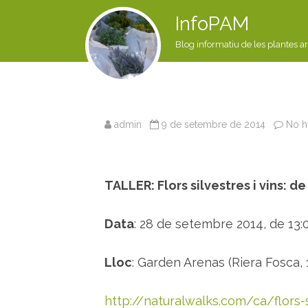
InfoPAM
Blog informatiu de les plantes a
admin
9 de setembre de 2014
No h
TALLER: Flors silvestres i vins: de
Data
: 28 de setembre 2014, de 13:0
Lloc
: Garden Arenas (Riera Fosca, 1
http://naturalwalks.com/ca/flors-s