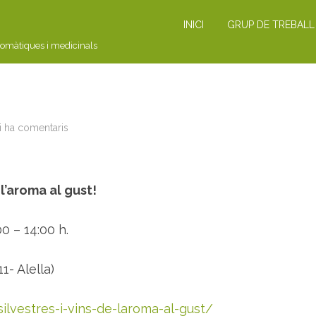
INICI
GRUP DE TREBALL
romàtiques i medicinals
i ha comentaris
a
 l’aroma al gust!
0 – 14:00 h.
1- Alella)
ilvestres-i-vins-de-laroma-al-gust/