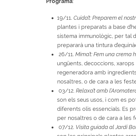
Programa
:
19/11.
Cuida’t: Preparem el nostr
plantes i preparats a base d’h
sistema immunològic, per tal d’
prepararà una tintura d’equinà
26/11.
Mima’t: Fem una crema h
ungüents, decoccions, xarops i
regeneradora amb ingredients n
nosaltres, o de cara a les fes
03/12.
Relaxa’t amb l’Aromater
son els seus usos, i com es pot
diferents olis essencials. Es p
per nosaltres o de cara a les 
07/12.
Visita guiada al Jardí Bo