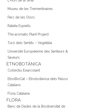
L'Hort de la Sínia
Museu de les Trementinaires
Parc de les Olors
Ratafia Espiells
The aromatic Plant Project
Turó dels Sentits – Vegetàlia
Université Européenne des Senteurs &
Saveurs
ETNOBOTÀNICA
Col·lectiu Eixarcolant
EtnoBioCat – Etnobotànica dels Països
Catalans
Flora Catalana
FLORA
Banc de Dades de la Biodiversitat de