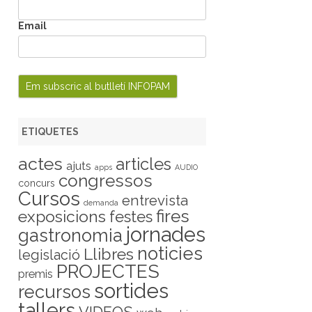
Email
ETIQUETES
actes
articles
ajuts
apps
AUDIO
congressos
concurs
Cursos
entrevista
demanda
fires
exposicions
festes
jornades
gastronomia
noticies
Llibres
legislació
PROJECTES
premis
sortides
recursos
tallers