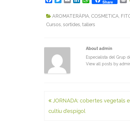
Share
a
w
m
i
h
r
c
i
a
n
a
i
AROMATERÀPIA
,
COSMETICA
,
FIT
e
t
i
k
t
n
Cursos
,
sortides
,
tallers
b
t
l
e
s
t
o
e
d
A
o
r
I
p
k
n
p
About admin
Especialista del Grup 
View all posts by adm
Navegació
JORNADA: cobertes vegetals e
d'entrades
cultiu d'espígol