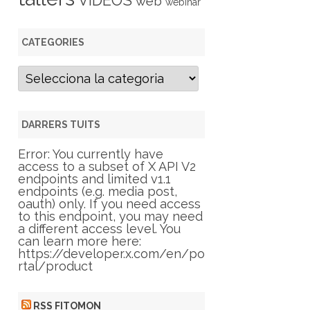
VIDEOS
web
webinar
CATEGORIES
C
a
t
e
g
DARRERS TUITS
o
r
Error: You currently have
i
access to a subset of X API V2
e
endpoints and limited v1.1
s
endpoints (e.g. media post,
oauth) only. If you need access
to this endpoint, you may need
a different access level. You
can learn more here:
https://developer.x.com/en/po
rtal/product
RSS FITOMON