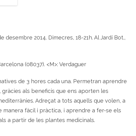
d
i
c
i
n
a
l
s
 de desembre 2014. Dimecres, 18-21h. Al Jardí Bot.,
i
s
a
l
u
t
Barcelona (08037). <M>: Verdaguer
matives de 3 hores cada una. Permetran aprendre
, gràcies als beneficis que ens aporten les
editerrànies. Adreçat a tots aquells que volen, a
e manera fàcil i pràctica, i aprendre a fer-se els
ls a partir de les plantes medicinals.