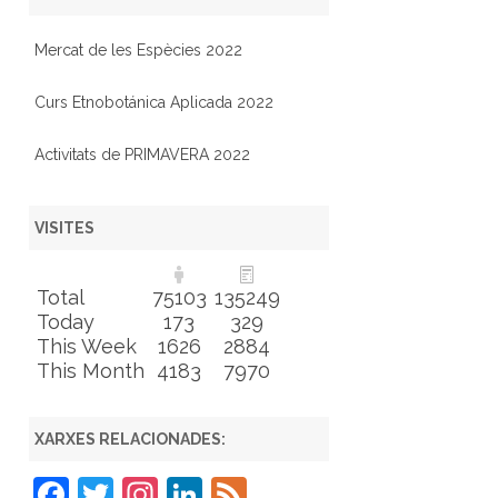
Mercat de les Espècies 2022
Curs Etnobotánica Aplicada 2022
Activitats de PRIMAVERA 2022
VISITES
Total
75103
135249
Today
173
329
This Week
1626
2884
This Month
4183
7970
XARXES RELACIONADES:
F
T
In
Li
F