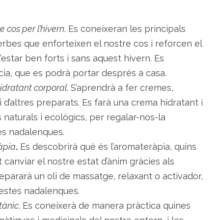
e cos per l’hivern
. Es coneixeran les principals
erbes que enforteixen el nostre cos i reforcen el
estar ben forts i sans aquest hivern. Es
cia, que es podrà portar després a casa.
idratant corporal.
S’aprendrà a fer cremes,
 d’altres preparats. Es farà una crema hidratant i
aturals i ecològics, per regalar-nos-la
tes nadalenques.
àpia
.
Es descobrirà què és l’aromateràpia, quins
 canviar el nostre estat d’ànim gràcies als
repararà un oli de massatge, relaxant o activador,
festes nadalenques.
tànic
. Es coneixerà de manera pràctica quines