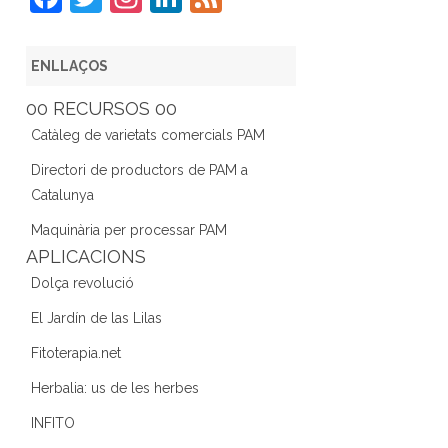
a
w
st
n
e
c
itt
a
k
e
ENLLAÇOS
e
er
gr
e
d
00 RECURSOS 00
b
a
dI
Catàleg de varietats comercials PAM
o
m
n
Directori de productors de PAM a
o
Catalunya
k
Maquinària per processar PAM
APLICACIONS
Dolça revolució
El Jardín de las Lilas
Fitoterapia.net
Herbalia: us de les herbes
INFITO