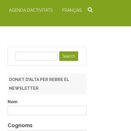
AGENDA D’ACTIVITATS
FRANÇAIS
S
e
a
r
DONA’T D’ALTA PER REBRE EL
c
NEWSLETTER
h
Nom
Cognoms