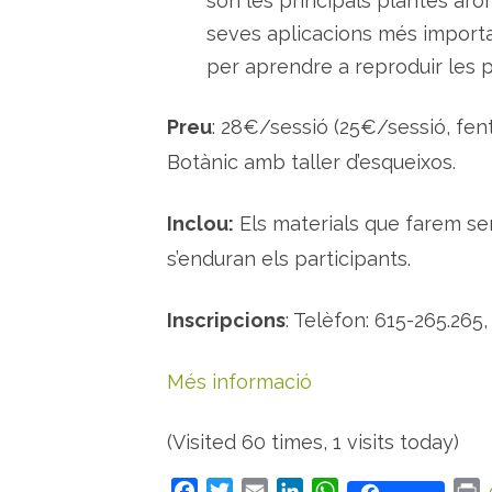
son les principals plantes arom
seves aplicacions més importan
per aprendre a reproduir les 
Preu
: 28€/sessió (25€/sessió, fent l
Botànic amb taller d’esqueixos.
Inclou:
Els materials que farem ser
s’enduran els participants.
Inscripcions
: Telèfon: 615-265.26
Més informació
(Visited 60 times, 1 visits today)
F
T
E
L
W
P