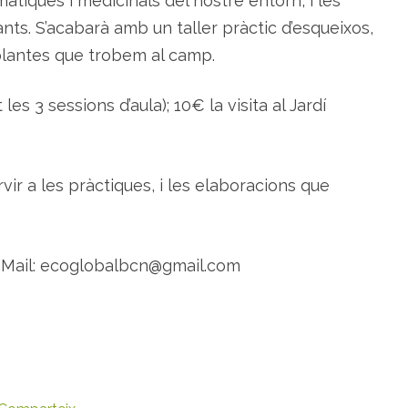
àtiques i medicinals del nostre entorn, i les
ts. S’acabarà amb un taller pràctic d’esqueixos,
plantes que trobem al camp.
es 3 sessions d’aula); 10€ la visita al Jardí
vir a les pràctiques, i les elaboracions que
5, Mail: ecoglobalbcn@gmail.com