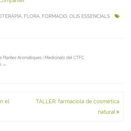
Comparteix
OTERÀPIA
,
FLORA
,
FORMACIO
,
OLIS ESSENCIALS
de Plantes Aromàtiques i Medicinals del CTFC
in
→
n el
TALLER: farmaciola de cosmètica
natural