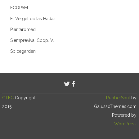
ECOPAM
El Vergel de las Hadas
Plantaromed
Siempreviva, Coop. V.
Spicegarden
CTFC
Copyright
RubberSoul
by
2015
GalussoThemes.com
Powered by
WordPress