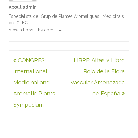
About admin
Especialista del Grup de Plantes Aromàtiques i Medicinals
del CTFC
View all posts by admin
→
Navegació
CONGRES:
LLIBRE: Altas y Libro
d'entrades
International
Rojo de la Flora
Medicinal and
Vascular Amenazada
Aromatic Plants
de España
Symposium