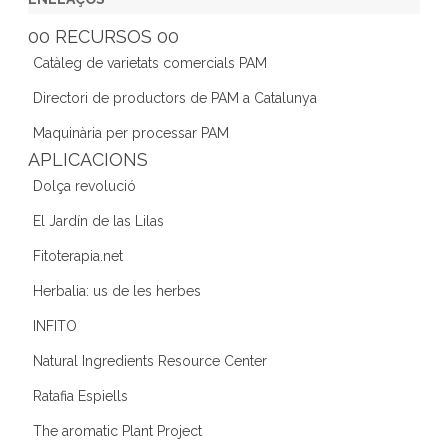
e
er
gr
e
d
00 RECURSOS 00
b
a
dI
Catàleg de varietats comercials PAM
o
m
n
Directori de productors de PAM a Catalunya
o
Maquinària per processar PAM
k
APLICACIONS
Dolça revolució
El Jardín de las Lilas
Fitoterapia.net
Herbalia: us de les herbes
INFITO
Natural Ingredients Resource Center
Ratafia Espiells
The aromatic Plant Project