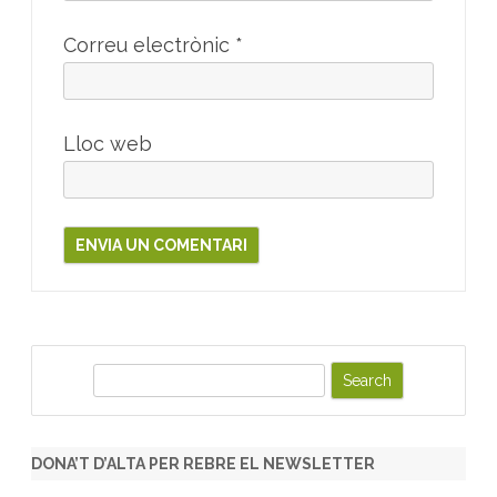
Correu electrònic
*
Lloc web
S
e
a
r
DONA’T D’ALTA PER REBRE EL NEWSLETTER
c