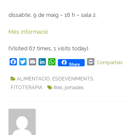
dissabte, 9 de maig – 16 h – sala 2.
Més informació
(Visited 67 times, 1 visits today)
F
T
E
L
W
P
Comparteix
Share
a
w
m
i
h
r
c
i
a
n
a
i
ALIMENTACIO
,
ESDEVENIMENTS
,
e
t
i
k
t
n
FITOTERÀPIA
fires
,
jornades
b
t
l
e
s
t
o
e
d
A
o
r
I
p
k
n
p