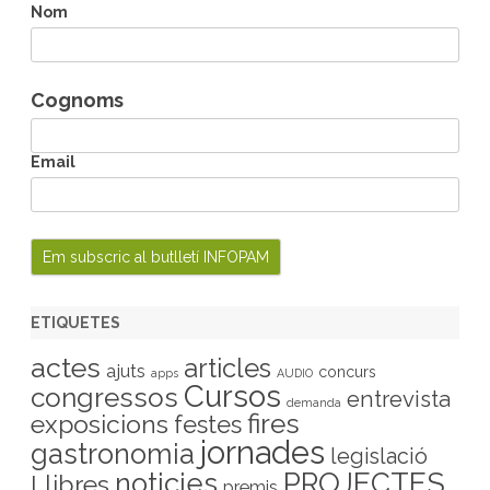
h
Nom
Cognoms
Email
ETIQUETES
actes
articles
ajuts
concurs
apps
AUDIO
Cursos
congressos
entrevista
demanda
fires
exposicions
festes
jornades
gastronomia
legislació
PROJECTES
noticies
Llibres
premis