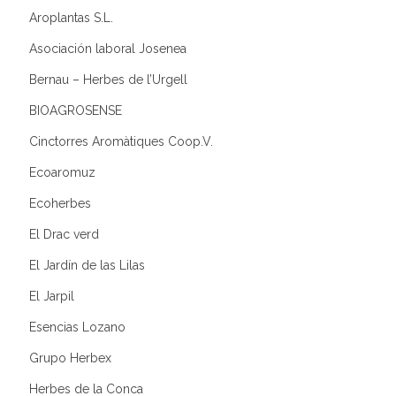
Aroplantas S.L.
Asociación laboral Josenea
Bernau – Herbes de l’Urgell
BIOAGROSENSE
Cinctorres Aromàtiques Coop.V.
Ecoaromuz
Ecoherbes
El Drac verd
El Jardín de las Lilas
El Jarpil
Esencias Lozano
Grupo Herbex
Herbes de la Conca