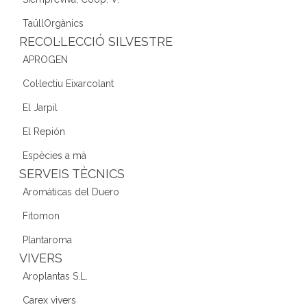
TaüllOrgànics
RECOL·LECCIÓ SILVESTRE
APROGEN
Col·lectiu Eixarcolant
El Jarpil
El Repión
Espècies a mà
SERVEIS TÈCNICS
Aromáticas del Duero
Fitomon
Plantaroma
VIVERS
Aroplantas S.L.
Carex vivers