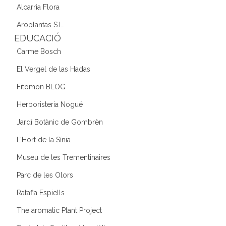
Alcarria Flora
Aroplantas S.L.
EDUCACIÓ
Carme Bosch
El Vergel de las Hadas
Fitomon BLOG
Herboristeria Nogué
Jardí Botànic de Gombrèn
L'Hort de la Sínia
Museu de les Trementinaires
Parc de les Olors
Ratafia Espiells
The aromatic Plant Project