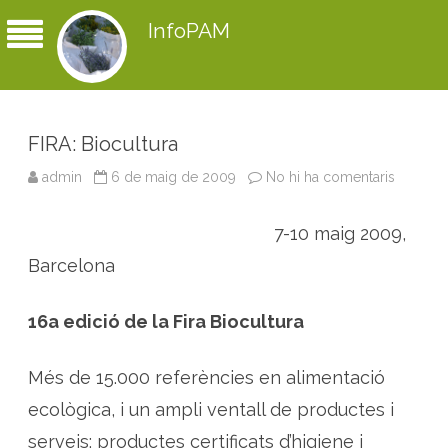
InfoPAM
FIRA: Biocultura
admin
6 de maig de 2009
No hi ha comentaris
a
F
I
R
7-10 maig 2009,
A
:
B
Barcelona
i
o
c
u
16a edició de la Fira Biocultura
l
t
u
r
Més de 15.000 referències en alimentació
a
ecològica, i un ampli ventall de productes i
serveis: productes certificats d’higiene i