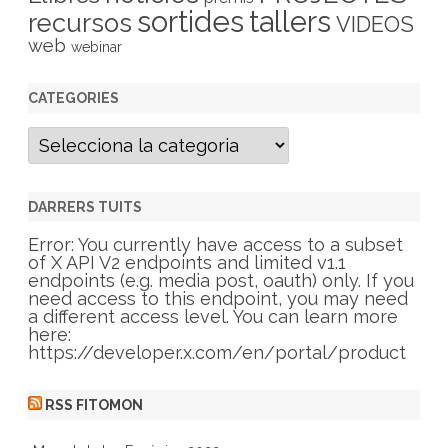
sortides
tallers
recursos
VIDEOS
web
webinar
CATEGORIES
C
a
t
e
g
DARRERS TUITS
o
r
Error: You currently have access to a subset
i
of X API V2 endpoints and limited v1.1
e
endpoints (e.g. media post, oauth) only. If you
s
need access to this endpoint, you may need
a different access level. You can learn more
here:
https://developer.x.com/en/portal/product
RSS FITOMON