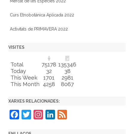
Mercat de les Espècies 2022
Curs Etnobotánica Aplicada 2022
Activitats de PRIMAVERA 2022
VISITES
Total
75178
135346
Today
32
38
This Week
1701
2981
This Month
4258
8067
XARXES RELACIONADES:
F
T
In
Li
F
a
w
st
n
e
c
itt
a
k
e
ENLLAÇOS