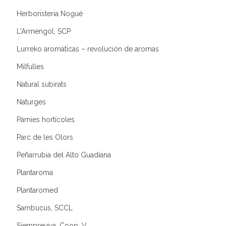
Herboristeria Nogué
L'Armengol, SCP
Lurreko aromáticas – revolución de aromas
Milfulles
Natural subirats
Naturges
Pàmies hortícoles
Parc de les Olors
Peñarrubia del Alto Guadiana
Plantaroma
Plantaromed
Sambucus, SCCL
Siempreviva, Coop. V.