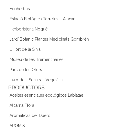
Ecoherbes
Estació Biològica Torretes – Alacant
Herboristeria Nogué
Jardí Botànic Plantes Medicinals Gombrèn
L'Hort de la Sínia
Museu de les Trementinaires
Parc de les Olors
Turó dels Sentits – Vegetàlia
PRODUCTORS
Aceites esenciales ecológicos Labiatae
Alcarria Flora
Aromáticas del Duero
AROMIS