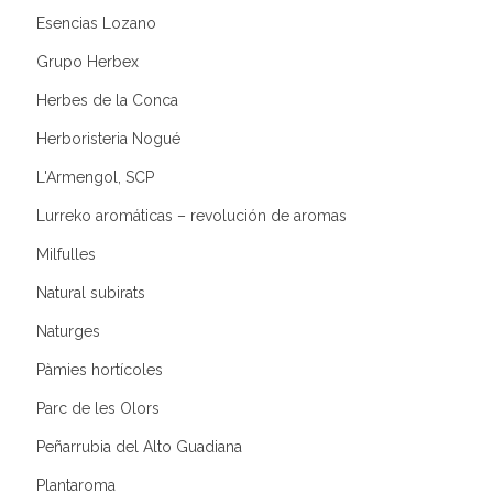
Esencias Lozano
Grupo Herbex
Herbes de la Conca
Herboristeria Nogué
L'Armengol, SCP
Lurreko aromáticas – revolución de aromas
Milfulles
Natural subirats
Naturges
Pàmies hortícoles
Parc de les Olors
Peñarrubia del Alto Guadiana
Plantaroma