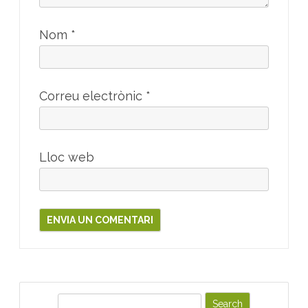
Nom
*
Correu electrònic
*
Lloc web
S