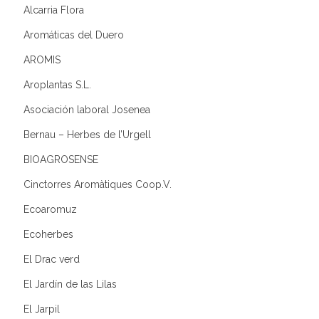
Alcarria Flora
Aromáticas del Duero
AROMIS
Aroplantas S.L.
Asociación laboral Josenea
Bernau – Herbes de l’Urgell
BIOAGROSENSE
Cinctorres Aromàtiques Coop.V.
Ecoaromuz
Ecoherbes
El Drac verd
El Jardín de las Lilas
El Jarpil