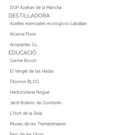
DOP Azafran de la Mancha
DESTIL·LADORA
Aceites esenciales ecológicos Labiatae
Alcarria Flora
Aroplantas S.L.
EDUCACIÓ
Carme Bosch
El Vergel de las Hadas
Fitomon BLOG
Herboristeria Nogué
Jardí Botànic de Gombrèn
L'Hort de la Sínia
Museu de les Trementinaires
Parc de les Olors