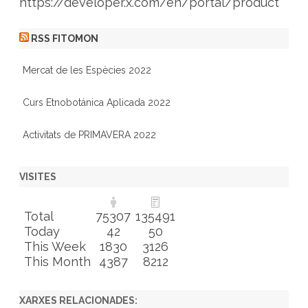
https://developer.x.com/en/portal/product
RSS FITOMON
Mercat de les Espècies 2022
Curs Etnobotánica Aplicada 2022
Activitats de PRIMAVERA 2022
VISITES
Total
75307
135491
Today
42
50
This Week
1830
3126
This Month
4387
8212
XARXES RELACIONADES: