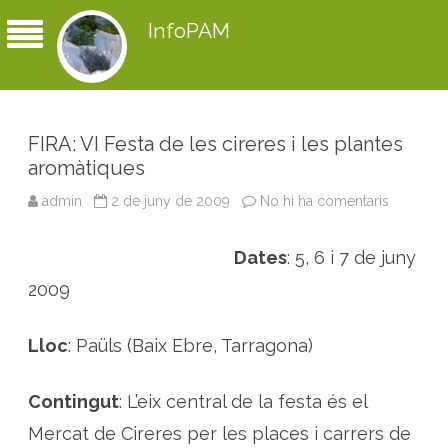
InfoPAM
FIRA: VI Festa de les cireres i les plantes
aromàtiques
admin
2 de juny de 2009
No hi ha comentaris
a
F
I
R
Dates
: 5, 6 i 7 de juny
A
:
V
2009
I
F
e
s
Lloc
: Paüls (Baix Ebre, Tarragona)
t
a
d
e
Contingut
: L’eix central de la festa és el
l
e
Mercat de Cireres per les places i carrers de
s