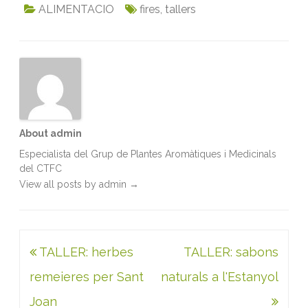
c
i
a
n
a
i
ALIMENTACIO
fires
,
tallers
e
t
i
k
t
n
b
t
l
e
s
t
o
e
d
A
o
r
I
p
k
n
p
About admin
Especialista del Grup de Plantes Aromàtiques i Medicinals
del CTFC
View all posts by admin
→
Navegació
TALLER: herbes
TALLER: sabons
d'entrades
remeieres per Sant
naturals a l'Estanyol
Joan