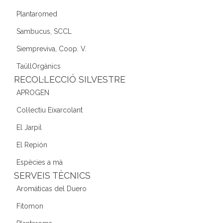
Plantaromed
Sambucus, SCCL
Siempreviva, Coop. V.
TaüllOrgànics
RECOL·LECCIÓ SILVESTRE
APROGEN
Col·lectiu Eixarcolant
El Jarpil
El Repión
Espècies a mà
SERVEIS TÈCNICS
Aromáticas del Duero
Fitomon