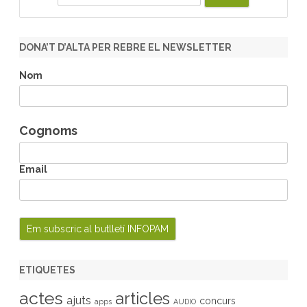
e
a
r
DONA’T D’ALTA PER REBRE EL NEWSLETTER
c
h
Nom
Cognoms
Email
ETIQUETES
actes
articles
ajuts
concurs
apps
AUDIO