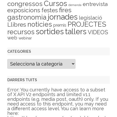
Cursos
congressos
entrevista
demanda
fires
exposicions
festes
jornades
gastronomia
legislació
PROJECTES
noticies
Llibres
premis
sortides
tallers
recursos
VIDEOS
web
webinar
CATEGORIES
C
a
t
e
g
DARRERS TUITS
o
r
Error: You currently have access to a subset
i
of X API V2 endpoints and limited v1.1
e
endpoints (e.g. media post, oauth) only. If you
s
need access to this endpoint, you may need
a different access level. You can learn more
here: