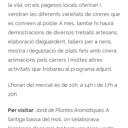
c
la vila, on els pagesos locals oferiran i
i
r
vendran les diferents varietats de cireres que
e
r
e
es conreen al poble. A més, també hi haurà
s
i
demostracions de diversos treballs artesans,
l
e
elaboració d’aiguardent, tallers per a nens,
s
p
l
mostra i degustació de plats fets amb cirera,
a
n
animacions pels carrers i moltes altres
t
e
activitats que trobareu al programa adjunt.
s
a
r
o
L’horari del mercat és de 10h. a 14h i de 17h a
m
à
20h
t
i
q
u
Per visitar
:
Jardí de Plantes Aromàtiques
. A
e
s
l’antiga bassa del molí, on s’elaborava