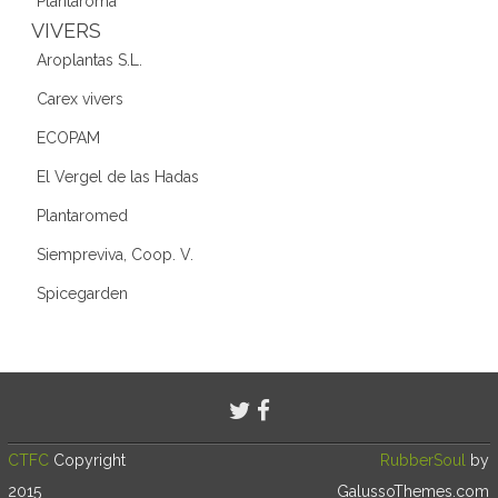
Plantaroma
VIVERS
Aroplantas S.L.
Carex vivers
ECOPAM
El Vergel de las Hadas
Plantaromed
Siempreviva, Coop. V.
Spicegarden
CTFC
Copyright
RubberSoul
by
2015
GalussoThemes.com