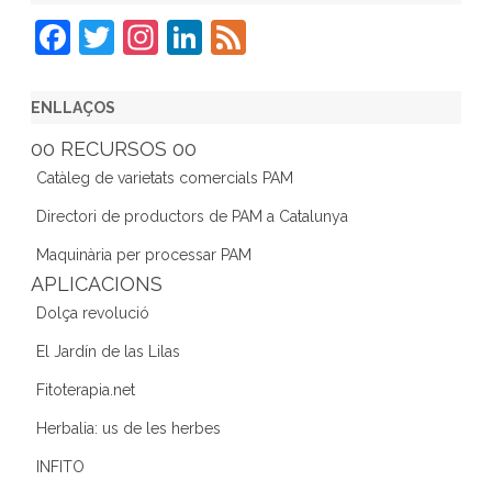
F
T
In
Li
F
a
w
st
n
e
c
itt
a
k
e
ENLLAÇOS
e
er
gr
e
d
00 RECURSOS 00
b
a
dI
Catàleg de varietats comercials PAM
o
m
n
Directori de productors de PAM a Catalunya
o
Maquinària per processar PAM
k
APLICACIONS
Dolça revolució
El Jardín de las Lilas
Fitoterapia.net
Herbalia: us de les herbes
INFITO