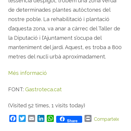
l’essència d’espígol, trobem una zona verda
de determinades plantes autòctones del
nostre poble. La rehabilitació i plantació
d’aquesta zona, va anar a càrrec del Taller de
la Diputació i l’Ajuntament s’ocupa del
manteniment del jardí. Aquest, es troba a 800
metres del nucli urbà aproximadament.
Més informació
FONT:
Gastroteca.cat
(Visited 52 times, 1 visits today)
F
T
E
L
W
P
Comparteix
Share
a
w
m
i
h
r