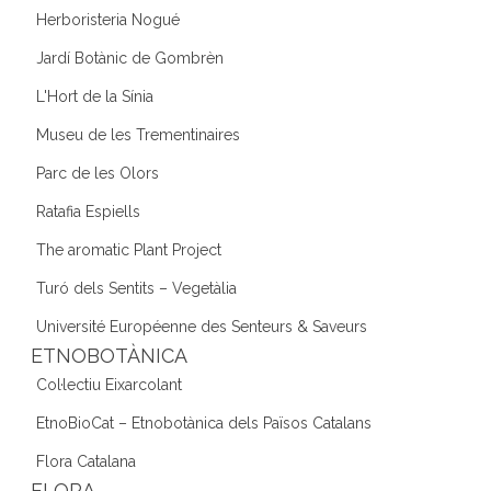
Herboristeria Nogué
Jardí Botànic de Gombrèn
L'Hort de la Sínia
Museu de les Trementinaires
Parc de les Olors
Ratafia Espiells
The aromatic Plant Project
Turó dels Sentits – Vegetàlia
Université Européenne des Senteurs & Saveurs
ETNOBOTÀNICA
Col·lectiu Eixarcolant
EtnoBioCat – Etnobotànica dels Països Catalans
Flora Catalana
FLORA