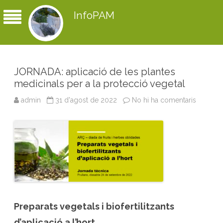
InfoPAM
JORNADA: aplicació de les plantes
medicinals per a la protecció vegetal
admin
31 d'agost de 2022
No hi ha comentaris
a
J
O
R
N
A
D
A
:
a
p
l
i
c
a
c
Preparats vegetals i biofertilitzants
i
ó
d’aplicació a l’hort