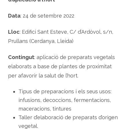
d
e
l
e
Data
: 24 de setembre 2022
s
p
l
a
Lloc
: Edifici Sant Esteve, C/ d’Ardòvol, s/n,
n
t
Prullans (Cerdanya, Lleida)
e
s
m
e
Contingut
: aplicació de preparats vegetals
d
i
elaborats a base de plantes de proximitat
c
i
n
per afavorir la salut de l’hort.
a
l
s
p
Tipus de preparacions i els seus usos:
e
r
infusions, decoccions, fermentacions,
a
l
maceracions, tintures
a
p
Taller d’elaboració de preparats d’origen
r
o
vegetal.
t