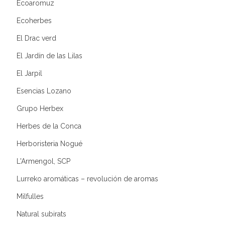
Ecoaromuz
Ecoherbes
El Drac verd
El Jardín de las Lilas
El Jarpil
Esencias Lozano
Grupo Herbex
Herbes de la Conca
Herboristeria Nogué
L'Armengol, SCP
Lurreko aromáticas – revolución de aromas
Milfulles
Natural subirats