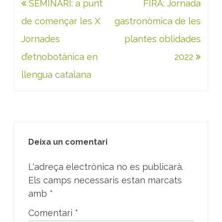
Navegació
SEMINARI: a punt
FIRA: Jornada
d'entrades
de començar les X
gastronòmica de les
Jornades
plantes oblidades
d’etnobotànica en
2022
llengua catalana
Deixa un comentari
L'adreça electrònica no es publicarà.
Els camps necessaris estan marcats
amb
*
Comentari
*