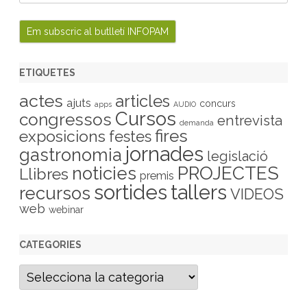
ETIQUETES
actes
articles
ajuts
concurs
apps
AUDIO
Cursos
congressos
entrevista
demanda
fires
exposicions
festes
jornades
gastronomia
legislació
PROJECTES
noticies
Llibres
premis
sortides
tallers
recursos
VIDEOS
web
webinar
CATEGORIES
C
a
t