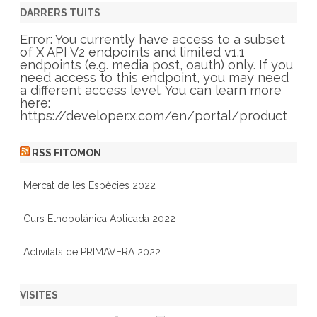
e
g
DARRERS TUITS
o
r
Error: You currently have access to a subset
i
of X API V2 endpoints and limited v1.1
e
endpoints (e.g. media post, oauth) only. If you
s
need access to this endpoint, you may need
a different access level. You can learn more
here:
https://developer.x.com/en/portal/product
RSS FITOMON
Mercat de les Espècies 2022
Curs Etnobotánica Aplicada 2022
Activitats de PRIMAVERA 2022
VISITES