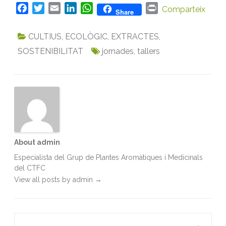
F
T
E
L
W
P
Comparteix
Share
a
w
m
i
h
r
c
i
a
n
a
i
CULTIUS
,
ECOLÒGIC
,
EXTRACTES
,
e
t
i
k
t
n
SOSTENIBILITAT
jornades
,
tallers
b
t
l
e
s
t
o
e
d
A
o
r
I
p
k
n
p
About admin
Especialista del Grup de Plantes Aromàtiques i Medicinals
del CTFC
View all posts by admin
→