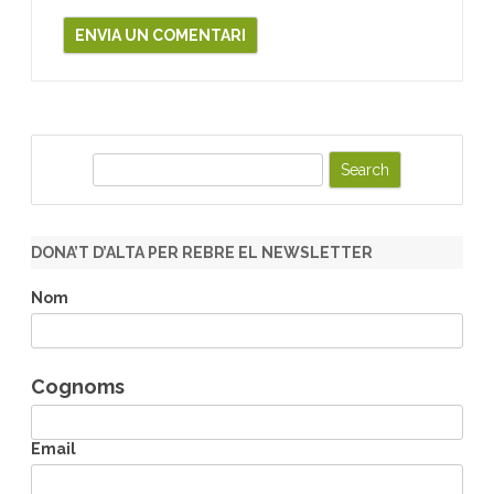
S
e
a
r
DONA’T D’ALTA PER REBRE EL NEWSLETTER
c
h
Nom
Cognoms
Email