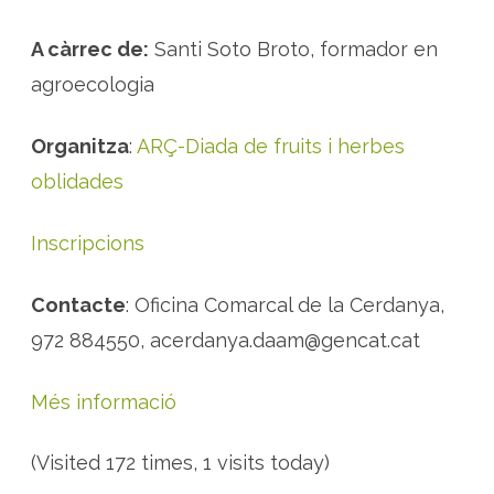
e
c
c
A càrrec de:
Santi Soto Broto, formador en
i
ó
agroecologia
v
e
g
e
Organitza
:
ARÇ-Diada de fruits i herbes
t
a
l
oblidades
Inscripcions
Contacte
: Oficina Comarcal de la Cerdanya,
972 884550, acerdanya.daam@gencat.cat
Més informació
(Visited 172 times, 1 visits today)