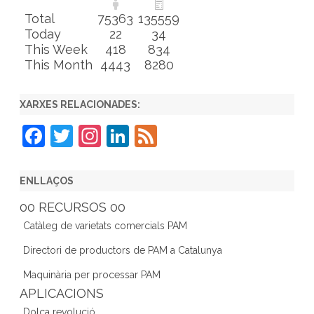
Total
75363
135559
Today
22
34
This Week
418
834
This Month
4443
8280
XARXES RELACIONADES:
F
T
In
Li
F
a
w
st
n
e
c
itt
a
k
e
ENLLAÇOS
e
er
gr
e
d
00 RECURSOS 00
b
a
dI
Catàleg de varietats comercials PAM
o
m
n
Directori de productors de PAM a Catalunya
o
Maquinària per processar PAM
k
APLICACIONS
Dolça revolució