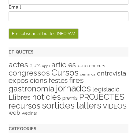
Email
ETIQUETES
actes
articles
ajuts
concurs
apps
AUDIO
Cursos
congressos
entrevista
demanda
fires
exposicions
festes
jornades
gastronomia
legislació
PROJECTES
noticies
Llibres
premis
sortides
tallers
recursos
VIDEOS
web
webinar
CATEGORIES