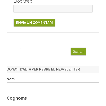
Lloc web
S
e
a
r
DONA’T D’ALTA PER REBRE EL NEWSLETTER
c
h
Nom
Cognoms