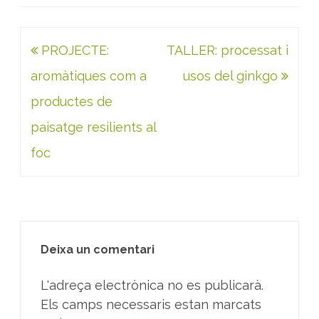
o
e
d
A
o
r
I
p
Navegació
PROJECTE:
k
n
p
TALLER: processat i
d'entrades
aromàtiques com a
usos del ginkgo
productes de
paisatge resilients al
foc
Deixa un comentari
L'adreça electrònica no es publicarà.
Els camps necessaris estan marcats