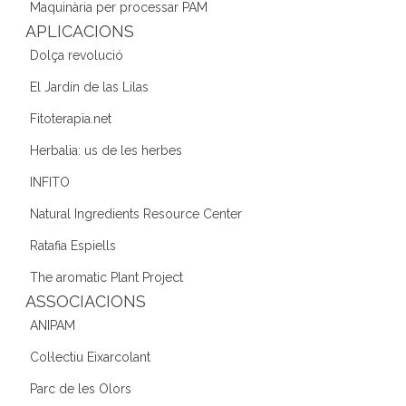
o
Maquinària per processar PAM
k
APLICACIONS
Dolça revolució
El Jardín de las Lilas
Fitoterapia.net
Herbalia: us de les herbes
INFITO
Natural Ingredients Resource Center
Ratafia Espiells
The aromatic Plant Project
ASSOCIACIONS
ANIPAM
Col·lectiu Eixarcolant
Parc de les Olors