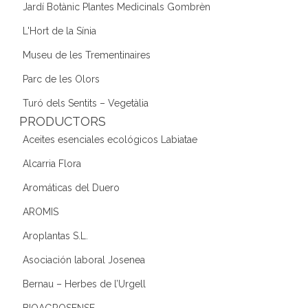
Jardí Botànic Plantes Medicinals Gombrèn
L'Hort de la Sínia
Museu de les Trementinaires
Parc de les Olors
Turó dels Sentits – Vegetàlia
PRODUCTORS
Aceites esenciales ecológicos Labiatae
Alcarria Flora
Aromáticas del Duero
AROMIS
Aroplantas S.L.
Asociación laboral Josenea
Bernau – Herbes de l’Urgell
BIOAGROSENSE