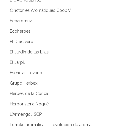
Cinctorres Aromàtiques Coop.V.
Ecoaromuz
Ecoherbes
El Drac verd
El Jardín de las Lilas
El Jarpil
Esencias Lozano
Grupo Herbex
Herbes de la Conca
Herboristeria Nogué
L'Armengol, SCP
Lurreko aromáticas – revolución de aromas