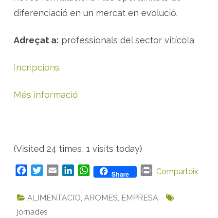
diferenciació en un mercat en evolució.
Adreçat a:
professionals del sector vitícola
Incripcions
Més informació
(Visited 24 times, 1 visits today)
F
T
E
L
W
P
Comparteix
Share
a
w
m
i
h
r
c
i
a
n
a
i
ALIMENTACIO
,
AROMES
,
EMPRESA
e
t
i
k
t
n
jornades
b
t
l
e
s
t