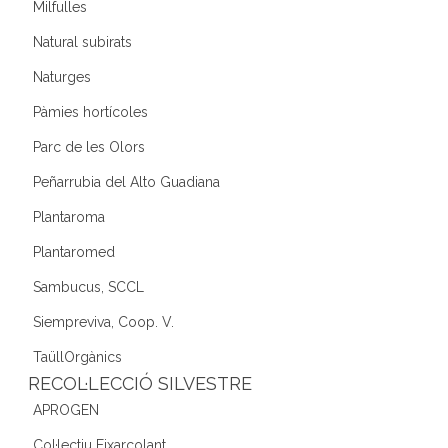
Milfulles
Natural subirats
Naturges
Pàmies hortícoles
Parc de les Olors
Peñarrubia del Alto Guadiana
Plantaroma
Plantaromed
Sambucus, SCCL
Siempreviva, Coop. V.
TaüllOrgànics
RECOL·LECCIÓ SILVESTRE
APROGEN
Col·lectiu Eixarcolant