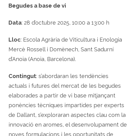
e
Begudes a base de vi
s
b
e
g
Data
: 28 d’octubre 2025, 10:00 a 13:00 h
u
d
e
s
Lloc
: Escola Agrària de Viticultura i Enologia
a
b
a
Mercè Rossell i Domènech, Sant Sadurní
s
e
d’Anoia (Anoia, Barcelona).
d
e
v
i
Contingut
: s’abordaran les tendències
actuals i futures del mercat de les begudes
elaborades a partir de vi base mitjançant
ponències tècniques impartides per experts
de Dallant, s’exploraran aspectes clau com la
innovació en aromes, el desenvolupament de
noves formulacions i les oportunitats de