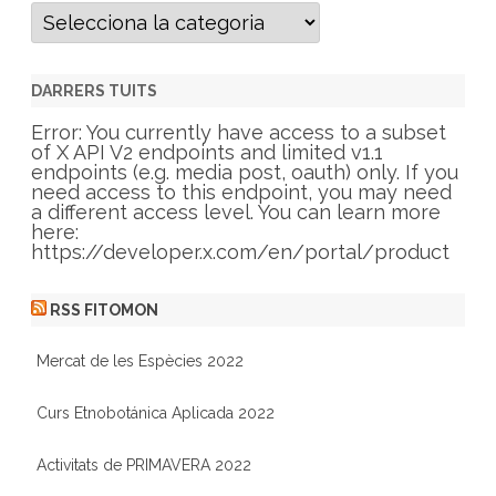
C
a
t
e
g
DARRERS TUITS
o
r
Error: You currently have access to a subset
i
of X API V2 endpoints and limited v1.1
e
endpoints (e.g. media post, oauth) only. If you
s
need access to this endpoint, you may need
a different access level. You can learn more
here:
https://developer.x.com/en/portal/product
RSS FITOMON
Mercat de les Espècies 2022
Curs Etnobotánica Aplicada 2022
Activitats de PRIMAVERA 2022