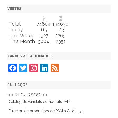
VISITES
Total
74804
134630
Today
115
123
This Week
1327
2265
This Month
3884
7351
XARXES RELACIONADES:
F
T
In
Li
F
a
w
st
n
e
c
itt
a
k
e
ENLLAÇOS
e
er
gr
e
d
00 RECURSOS 00
b
a
dI
Catàleg de varietats comercials PAM
o
m
n
Directori de productors de PAM a Catalunya