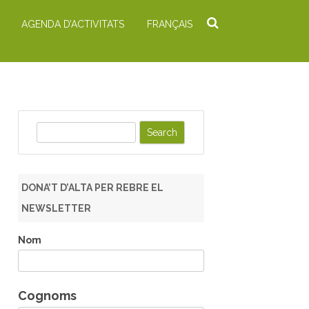
AGENDA D’ACTIVITATS
FRANÇAIS
S
e
a
r
DONA’T D’ALTA PER REBRE EL
c
NEWSLETTER
h
Nom
Cognoms