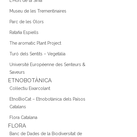
L'Hort de la Sínia
Museu de les Trementinaires
Parc de les Olors
Ratafia Espiells
The aromatic Plant Project
Turó dels Sentits – Vegetàlia
Université Européenne des Senteurs &
Saveurs
ETNOBOTÀNICA
Col·lectiu Eixarcolant
EtnoBioCat – Etnobotànica dels Països
Catalans
Flora Catalana
FLORA
Banc de Dades de la Biodiversitat de