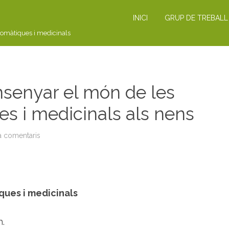
INICI
GRUP DE TREBALL
romàtiques i medicinals
enyar el món de les
es i medicinals als nens
a comentaris
a
J
O
R
N
A
D
A
ques i medicinals
:
c
o
m
h.
e
n