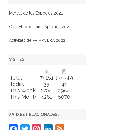
Mercat de les Espècies 2022
Curs Etnobotánica Aplicada 2022
Activitats de PRIMAVERA 2022
VISITES
Total
75181
135349
Today
35
41
This Week
1704
2984
This Month
4261
8070
XARXES RELACIONADES:
F
T
In
Li
F