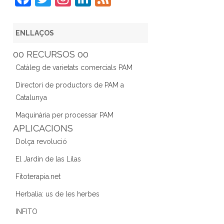
a
w
st
n
e
c
itt
a
k
e
ENLLAÇOS
e
er
gr
e
d
00 RECURSOS 00
b
a
dI
Catàleg de varietats comercials PAM
o
m
n
Directori de productors de PAM a
o
Catalunya
k
Maquinària per processar PAM
APLICACIONS
Dolça revolució
El Jardín de las Lilas
Fitoterapia.net
Herbalia: us de les herbes
INFITO