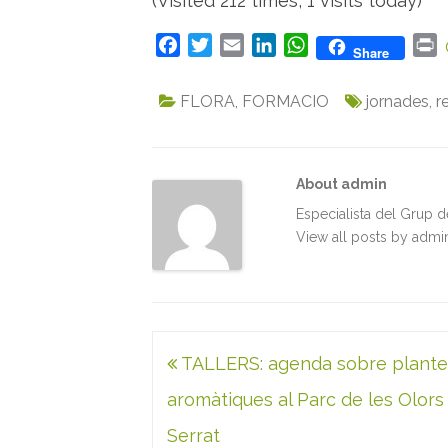
(Visited 212 times, 1 visits today)
F
T
E
L
W
P
Share
a
w
m
i
h
r
c
i
a
n
a
i
FLORA
,
FORMACIO
jornades
,
r
e
t
i
k
t
n
b
t
l
e
s
t
o
e
d
A
About admin
o
r
I
p
k
n
p
Especialista del Grup 
View all posts by adm
Navegació
TALLERS: agenda sobre plante
d'entrades
aromàtiques al Parc de les Olors
Serrat