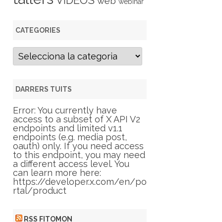
VIDEOS
web
webinar
CATEGORIES
C
a
t
e
g
DARRERS TUITS
o
r
Error: You currently have
i
access to a subset of X API V2
e
endpoints and limited v1.1
s
endpoints (e.g. media post,
oauth) only. If you need access
to this endpoint, you may need
a different access level. You
can learn more here:
https://developer.x.com/en/po
rtal/product
RSS FITOMON