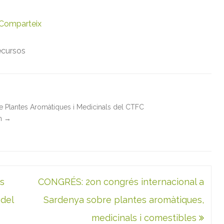
e
s
i
Comparteix
m
e
d
i
ecursos
c
i
n
a
l
s
a
l
de Plantes Aromàtiques i Medicinals del CTFC
s
in
→
n
e
n
s
s
CONGRÉS: 2on congrés internacional a
 del
Sardenya sobre plantes aromàtiques,
medicinals i comestibles