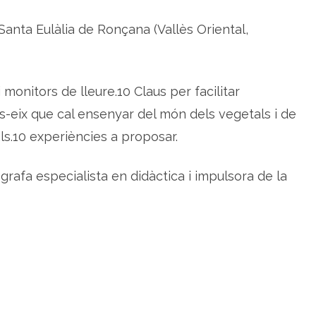
s
e
 Santa Eulàlia de Ronçana (Vallès Oriental,
n
y
a
r
e
l
m
 monitors de lleure.10 Claus per facilitar
ó
n
dees-eix que cal ensenyar del món dels vegetals i de
d
e
ls.10 experiències a proposar.
l
e
s
p
grafa especialista en didàctica i impulsora de la
l
a
n
t
e
s
a
r
o
m
à
t
i
q
u