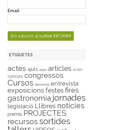
Email
ETIQUETES
actes
articles
ajuts
apps
AUDIO
congressos
concurs
Cursos
entrevista
demanda
fires
exposicions
festes
jornades
gastronomia
noticies
Llibres
legislació
PROJECTES
premis
sortides
recursos
tallers