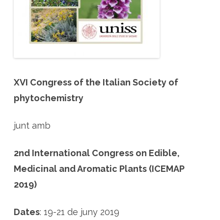
r
é
s
i
n
t
e
r
n
a
c
i
XVI Congress of the Italian Society of
o
n
phytochemistry
a
l
a
S
junt amb
a
r
d
e
2nd International Congress on Edible,
n
y
a
Medicinal and Aromatic Plants (ICEMAP
s
o
2019)
b
r
e
p
Dates
: 19-21 de juny 2019
l