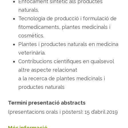
s
Enfocament sintètic als productes
t
i
naturals.
b
l
Tecnologia de producció i formulació de
e
s
fitomedicaments, plantes medicinals i
cosmètics.
Plantes i productes naturals en medicina
veterinària.
Contribucions científiques en qualsevol
altre aspecte relacionat
a la recerca de plantes medicinals i
productes naturals
Termini presentació abstracts
(presentacions orals i pòsters): 15 d’abril 2019
Més informació