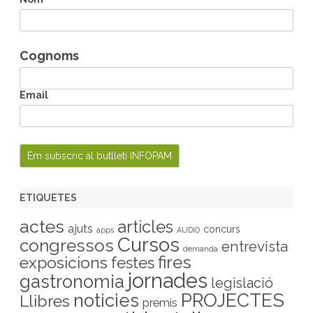
Cognoms
Email
ETIQUETES
actes
articles
ajuts
concurs
apps
AUDIO
Cursos
congressos
entrevista
demanda
fires
exposicions
festes
jornades
gastronomia
legislació
PROJECTES
noticies
Llibres
premis