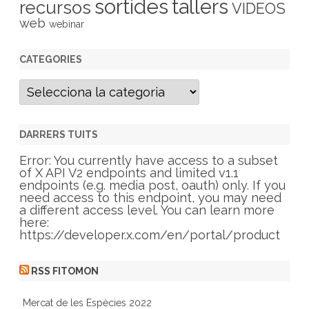
sortides
tallers
recursos
VIDEOS
web
webinar
CATEGORIES
C
a
t
e
g
DARRERS TUITS
o
r
Error: You currently have access to a subset
i
of X API V2 endpoints and limited v1.1
e
endpoints (e.g. media post, oauth) only. If you
s
need access to this endpoint, you may need
a different access level. You can learn more
here:
https://developer.x.com/en/portal/product
RSS FITOMON
Mercat de les Espècies 2022