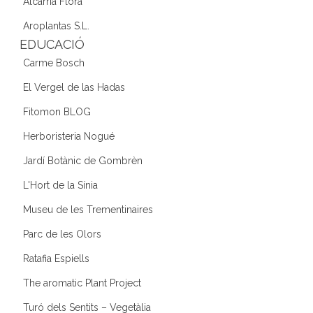
Alcarria Flora
Aroplantas S.L.
EDUCACIÓ
Carme Bosch
El Vergel de las Hadas
Fitomon BLOG
Herboristeria Nogué
Jardí Botànic de Gombrèn
L'Hort de la Sínia
Museu de les Trementinaires
Parc de les Olors
Ratafia Espiells
The aromatic Plant Project
Turó dels Sentits – Vegetàlia