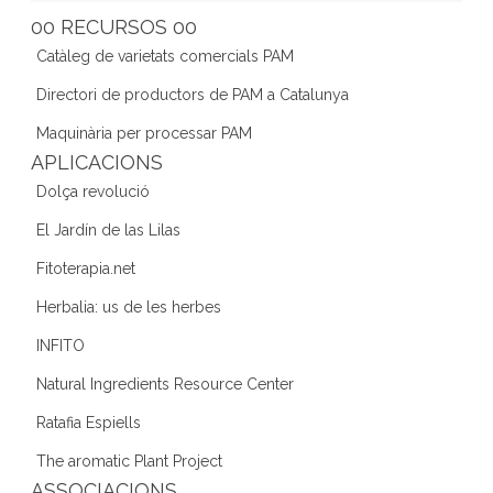
e
er
gr
e
d
00 RECURSOS 00
b
a
dI
Catàleg de varietats comercials PAM
o
m
n
Directori de productors de PAM a Catalunya
o
Maquinària per processar PAM
k
APLICACIONS
Dolça revolució
El Jardín de las Lilas
Fitoterapia.net
Herbalia: us de les herbes
INFITO
Natural Ingredients Resource Center
Ratafia Espiells
The aromatic Plant Project
ASSOCIACIONS