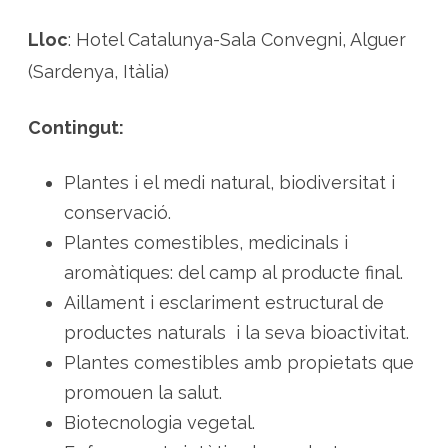
a
n
t
Lloc
: Hotel Catalunya-Sala Convegni, Alguer
e
s
(Sardenya, Itàlia)
a
r
o
m
Contingut:
à
t
i
q
Plantes i el medi natural, biodiversitat i
u
e
conservació.
s
,
m
Plantes comestibles, medicinals i
e
d
aromàtiques: del camp al producte final.
i
c
Aillament i esclariment estructural de
i
n
productes naturals i la seva bioactivitat.
a
l
Plantes comestibles amb propietats que
s
i
promouen la salut.
c
o
Biotecnologia vegetal.
m
e