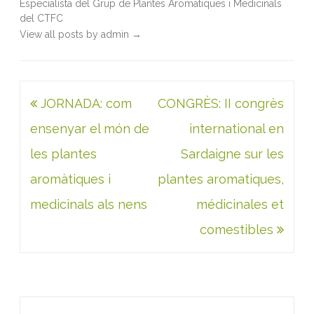
Especialista del Grup de Plantes Aromàtiques i Medicinals
del CTFC
View all posts by admin
→
Navegació
JORNADA: com
CONGRÈS: II congrès
d'entrades
ensenyar el món de
international en
les plantes
Sardaigne sur les
aromàtiques i
plantes aromatiques,
medicinals als nens
médicinales et
comestibles