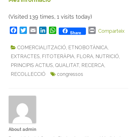
(Visited 139 times, 1 visits today)
F
T
E
L
W
P
Comparteix
Share
a
w
m
i
h
r
c
i
a
n
a
i
COMERCIALITZACIÓ
,
ETNOBOTÀNICA
,
e
t
i
k
t
n
EXTRACTES
,
FITOTERÀPIA
,
FLORA
,
NUTRICIÓ
,
b
t
l
e
s
t
PRINCIPIS ACTIUS
,
QUALITAT
,
RECERCA
,
o
e
d
A
RECOL·LECCIÓ
o
r
I
p
congressos
k
n
p
About admin