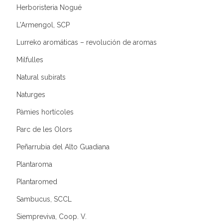
Herboristeria Nogué
L'Armengol, SCP
Lurreko aromáticas – revolución de aromas
Milfulles
Natural subirats
Naturges
Pàmies hortícoles
Parc de les Olors
Peñarrubia del Alto Guadiana
Plantaroma
Plantaromed
Sambucus, SCCL
Siempreviva, Coop. V.