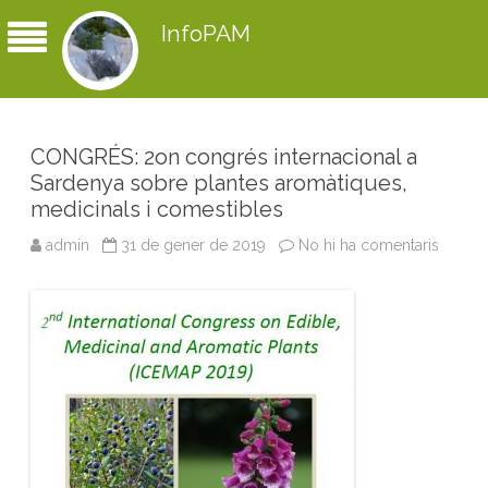
InfoPAM
CONGRÉS: 2on congrés internacional a
Sardenya sobre plantes aromàtiques,
medicinals i comestibles
admin
31 de gener de 2019
No hi ha comentaris
a
C
O
N
G
R
É
S
:
2
o
n
c
o
n
g