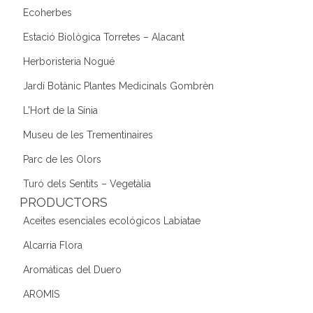
Ecoherbes
Estació Biològica Torretes – Alacant
Herboristeria Nogué
Jardí Botànic Plantes Medicinals Gombrèn
L'Hort de la Sínia
Museu de les Trementinaires
Parc de les Olors
Turó dels Sentits – Vegetàlia
PRODUCTORS
Aceites esenciales ecológicos Labiatae
Alcarria Flora
Aromáticas del Duero
AROMIS