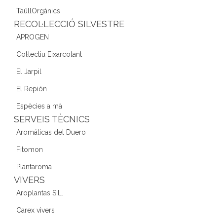
TaüllOrgànics
RECOL·LECCIÓ SILVESTRE
APROGEN
Col·lectiu Eixarcolant
El Jarpil
El Repión
Espècies a mà
SERVEIS TÈCNICS
Aromáticas del Duero
Fitomon
Plantaroma
VIVERS
Aroplantas S.L.
Carex vivers