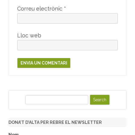
Correu electrònic
*
Lloc web
S
e
a
r
DONA’T D’ALTA PER REBRE EL NEWSLETTER
c
h
Nom