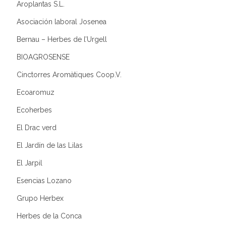
Aroplantas S.L.
Asociación laboral Josenea
Bernau – Herbes de l’Urgell
BIOAGROSENSE
Cinctorres Aromàtiques Coop.V.
Ecoaromuz
Ecoherbes
El Drac verd
El Jardín de las Lilas
El Jarpil
Esencias Lozano
Grupo Herbex
Herbes de la Conca