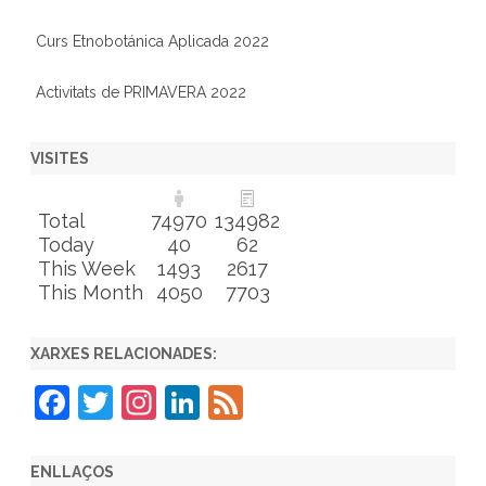
Curs Etnobotánica Aplicada 2022
Activitats de PRIMAVERA 2022
VISITES
Total
74970
134982
Today
40
62
This Week
1493
2617
This Month
4050
7703
XARXES RELACIONADES:
F
T
In
Li
F
a
w
st
n
e
c
itt
a
k
e
ENLLAÇOS