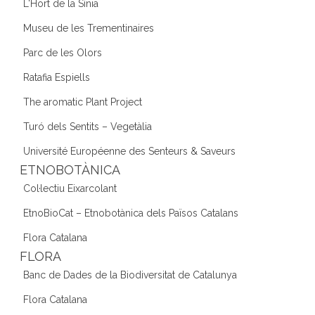
L'Hort de la Sínia
Museu de les Trementinaires
Parc de les Olors
Ratafia Espiells
The aromatic Plant Project
Turó dels Sentits – Vegetàlia
Université Européenne des Senteurs & Saveurs
ETNOBOTÀNICA
Col·lectiu Eixarcolant
EtnoBioCat – Etnobotànica dels Països Catalans
Flora Catalana
FLORA
Banc de Dades de la Biodiversitat de Catalunya
Flora Catalana