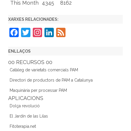
This Month
4345
8162
XARXES RELACIONADES:
F
T
In
Li
F
a
w
st
n
e
c
itt
a
k
e
ENLLAÇOS
e
er
gr
e
d
00 RECURSOS 00
b
a
dI
Catàleg de varietats comercials PAM
o
m
n
Directori de productors de PAM a Catalunya
o
Maquinària per processar PAM
k
APLICACIONS
Dolça revolució
El Jardín de las Lilas
Fitoterapia.net