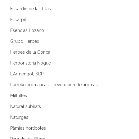
El Jardín de las Lilas
El Jarpil
Esencias Lozano
Grupo Herbex
Herbes de la Conca
Herboristeria Nogué
L'Armengol, SCP
Lurreko aromáticas – revolución de aromas
Milfulles
Natural subirats
Naturges
Pàmies hortícoles
Parc de les Olors