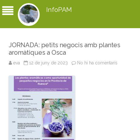
InfoPAM
JORNADA: petits negocis amb plantes
aromàtiques a Osca
eva
12 de juny de 2023
No hi ha comentaris
a
J
O
R
N
A
D
A
:
p
e
t
i
t
s
n
e
g