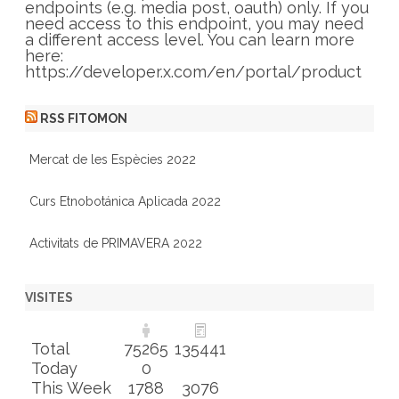
e
endpoints (e.g. media post, oauth) only. If you
s
need access to this endpoint, you may need
a different access level. You can learn more
here:
https://developer.x.com/en/portal/product
RSS FITOMON
Mercat de les Espècies 2022
Curs Etnobotánica Aplicada 2022
Activitats de PRIMAVERA 2022
VISITES
Total
75265
135441
Today
0
This Week
1788
3076