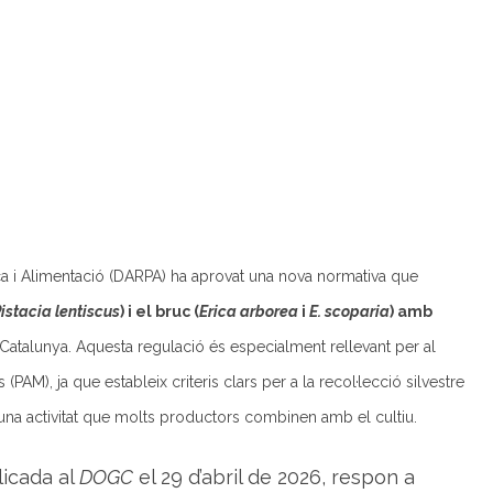
:
N
o
v
a
r
e
g
u
l
a
c
i
ó
p
e
r
ca i Alimentació (DARPA) ha aprovat una nova normativa que
a
l
a
istacia lentiscus
) i el bruc (
Erica arborea
i
E. scoparia
) amb
r
e
 Catalunya. Aquesta regulació és especialment rellevant per al
c
o
PAM), ja que estableix criteris clars per a la recol·lecció silvestre
l
·
l
 una activitat que molts productors combinen amb el cultiu.
e
c
c
licada al
DOGC
el 29 d’abril de 2026, respon a
i
ó