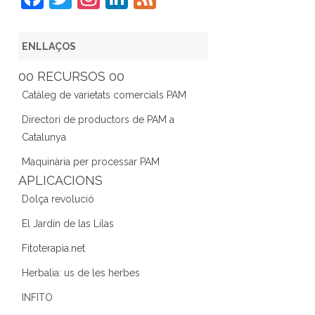
a
w
st
n
e
c
itt
a
k
e
ENLLAÇOS
e
er
gr
e
d
00 RECURSOS 00
b
a
dI
Catàleg de varietats comercials PAM
o
m
n
Directori de productors de PAM a
o
Catalunya
k
Maquinària per processar PAM
APLICACIONS
Dolça revolució
El Jardín de las Lilas
Fitoterapia.net
Herbalia: us de les herbes
INFITO