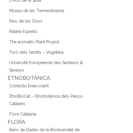
L'Hort de la Sínia
Museu de les Trementinaires
Parc de les Olors
Ratafia Espiells
The aromatic Plant Project
Turó dels Sentits – Vegetàlia
Université Européenne des Senteurs &
Saveurs
ETNOBOTÀNICA
Col·lectiu Eixarcolant
EtnoBioCat – Etnobotànica dels Països
Catalans
Flora Catalana
FLORA
Banc de Dades de la Biodiversitat de