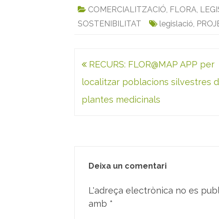
c
i
a
n
a
i
COMERCIALITZACIÓ
,
FLORA
,
LEGI
e
t
i
k
t
n
SOSTENIBILITAT
legislació
,
PROJ
b
t
l
e
s
t
o
e
d
A
o
r
I
p
Navegació
RECURS: FLOR@MAP APP per
k
n
p
d'entrades
localitzar poblacions silvestres 
plantes medicinals
Deixa un comentari
L'adreça electrònica no es publ
amb
*