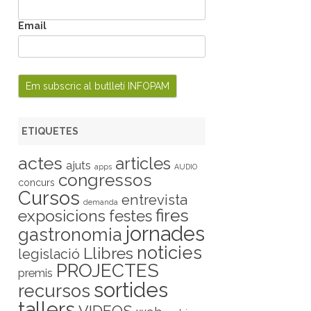
Email
ETIQUETES
actes
articles
ajuts
apps
AUDIO
congressos
concurs
Cursos
entrevista
demanda
fires
exposicions
festes
jornades
gastronomia
noticies
Llibres
legislació
PROJECTES
premis
sortides
recursos
tallers