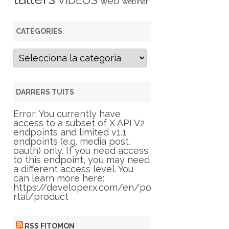
VIDEOS
web
webinar
CATEGORIES
C
a
t
e
g
DARRERS TUITS
o
r
Error: You currently have
i
access to a subset of X API V2
e
endpoints and limited v1.1
s
endpoints (e.g. media post,
oauth) only. If you need access
to this endpoint, you may need
a different access level. You
can learn more here:
https://developer.x.com/en/po
rtal/product
RSS FITOMON