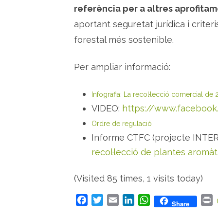
referència per a altres aprofitam
aportant seguretat jurídica i crite
forestal més sostenible.
Per ampliar informació:
Infografia: La recol·lecció comercial de 
VIDEO:
https://www.faceboo
Ordre de regulació
Informe CTFC (projecte INT
recol·lecció de plantes aromàt
(Visited 85 times, 1 visits today)
F
T
E
L
W
P
Share
a
w
m
i
h
r