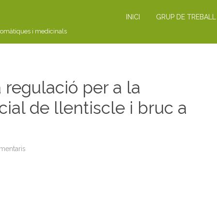
INICI
GRUP DE TREBALL
romàtiques i medicinals
regulació per a la
ial de llentiscle i bruc a
mentaris
a
L
E
G
I
S
L
A
C
I
Ó