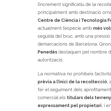
l’increment significatiu de la recol
principalment amb destinació orna
Centre de Ciència i Tecnologia F
actualment l’espècie amb
més vol
seguida del bruc, amb una pressió
demarcacions de Barcelona, Giron
Penedès
destaquen pel nombre d’
autorització.
La normativa no prohibeix l’activit
prèvia a l’inici de la recol·lecció
,
fer el seguiment dels aprofitamen
comercial els
titulars dels terren
expressament pel propietari
, i 