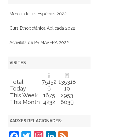
Mercat de les Espècies 2022
Curs Etnobotánica Aplicada 2022
Activitats de PRIMAVERA 2022
VISITES
Total
75152
135318
Today
6
10
This Week
1675
2953
This Month
4232
8039
XARXES RELACIONADES:
F
T
In
Li
F