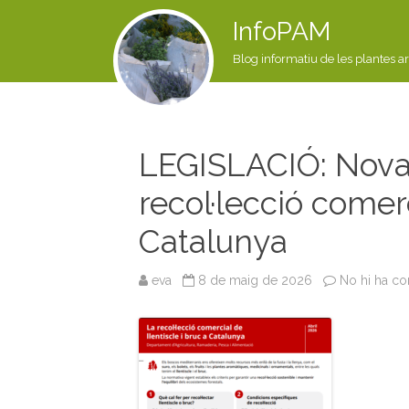
InfoPAM
Blog informatiu de les plantes a
LEGISLACIÓ: Nova 
recol·lecció comerc
Catalunya
eva
8 de maig de 2026
No hi ha co