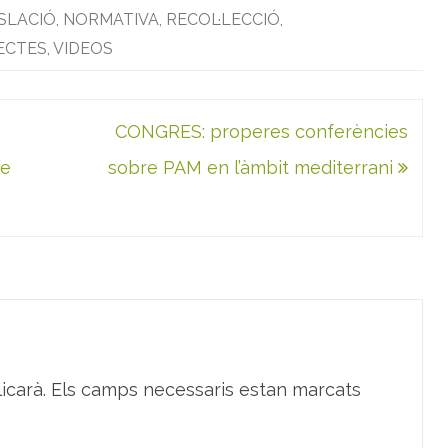
SLACIÓ
,
NORMATIVA
,
RECOL·LECCIÓ
,
ECTES
,
VIDEOS
CONGRES: properes conferències
de
sobre PAM en l’àmbit mediterrani
icarà.
Els camps necessaris estan marcats