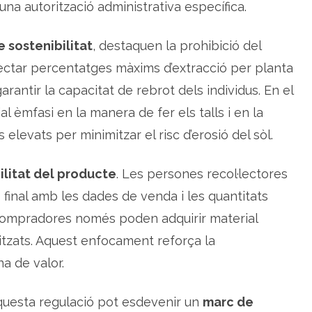
na autorització administrativa específica.
u
n
y
a
 sostenibilitat
, destaquen la prohibició del
pectar percentatges màxims d’extracció per planta
garantir la capacitat de rebrot dels individus. En el
l èmfasi en la manera de fer els talls i en la
 elevats per minimitzar el risc d’erosió del sòl.
ilitat del producte
. Les persones recol·lectores
final amb les dades de venda i les quantitats
 compradores només poden adquirir material
itzats. Aquest enfocament reforça la
a de valor.
 aquesta regulació pot esdevenir un
marc de