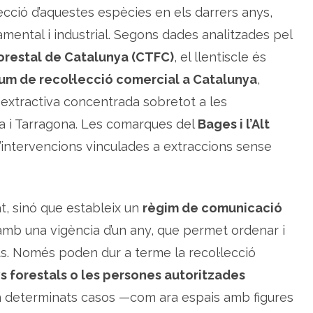
c
·lecció d’aquestes espècies en els darrers anys,
o
m
mental i industrial. Segons dades analitzades pel
e
r
orestal de Catalunya (CTFC)
, el llentiscle és
c
i
um de recol·lecció comercial a Catalunya
a
,
l
d
 extractiva concentrada sobretot a les
e
l
a i Tarragona. Les comarques del
Bages i l’Alt
l
e
intervencions vinculades a extraccions sense
n
t
i
s
c
l
e
at, sinó que estableix un
règim de comunicació
i
b
 amb una vigència d’un any, que permet ordenar i
r
u
ts. Només poden dur a terme la recol·lecció
c
a
ys forestals o les persones autoritzades
C
a
t
en determinats casos —com ara espais amb figures
a
l