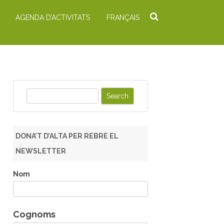
AGENDA D’ACTIVITATS
FRANÇAIS
S
e
a
r
DONA’T D’ALTA PER REBRE EL
c
NEWSLETTER
h
Nom
Cognoms