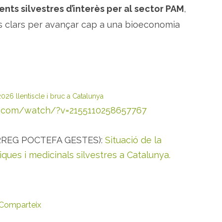
ents silvestres d’interès per al sector PAM
,
ris clars per avançar cap a una bioeconomia
2026 llentiscle i bruc a Catalunya
k.com/watch/?v=2155110258657767
ERREG POCTEFA GESTES):
Situació de la
iques i medicinals silvestres a Catalunya.
Comparteix