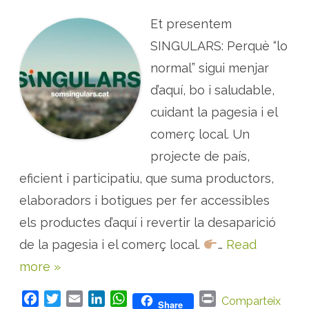
l
R
l
O
Et presentem
e
J
n
E
t
C
SINGULARS: Perquè “lo
i
T
s
E
normal” sigui menjar
c
:
l
S
d’aquí, bo i saludable,
e
i
i
n
b
cuidant la pagesia i el
g
r
u
u
l
comerç local. Un
c
a
a
r
projecte de país,
C
s
a
–
eficient i participatiu, que suma productors,
t
p
a
r
l
o
elaboradors i botigues per fer accessibles
u
d
n
u
els productes d’aquí i revertir la desaparició
y
c
a
t
de la pagesia i el comerç local.
…
Read
o
r
more »
s
,
e
l
F
T
E
L
W
P
Comparteix
Share
a