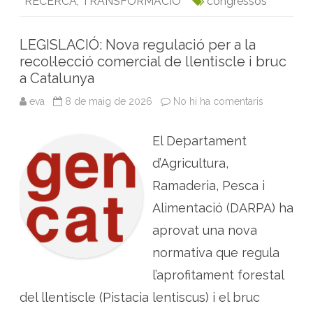
RECERCA
,
TRANSFORMACIÓ
congressos
b
i
t
m
e
LEGISLACIÓ: Nova regulació per a la
d
recol·lecció comercial de llentiscle i bruc
i
t
a Catalunya
e
r
r
eva
8 de maig de 2026
No hi ha comentaris
a
a
L
n
E
i
G
El Departament
I
S
L
d’Agricultura,
A
C
Ramaderia, Pesca i
I
Ó
Alimentació (DARPA) ha
:
N
aprovat una nova
o
v
a
normativa que regula
r
e
l’aprofitament forestal
g
u
del llentiscle (Pistacia lentiscus) i el bruc
l
a