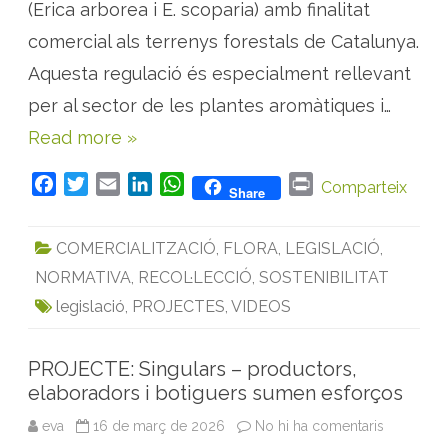
c
(Erica arborea i E. scoparia) amb finalitat
i
ó
comercial als terrenys forestals de Catalunya.
p
e
Aquesta regulació és especialment rellevant
r
a
per al sector de les plantes aromàtiques i…
l
a
r
Read more »
e
c
o
F
T
E
L
W
P
Comparteix
l
Share
·
a
w
m
i
h
r
l
e
c
i
a
n
a
i
c
COMERCIALITZACIÓ
,
FLORA
,
LEGISLACIÓ
,
e
t
i
k
t
n
c
i
NORMATIVA
,
RECOL·LECCIÓ
,
SOSTENIBILITAT
b
t
l
e
s
t
ó
c
o
e
d
A
legislació
,
PROJECTES
,
VIDEOS
o
o
r
I
p
m
e
k
n
p
r
PROJECTE: Singulars – productors,
c
i
elaboradors i botiguers sumen esforços
a
l
d
eva
16 de març de 2026
No hi ha comentaris
a
e
P