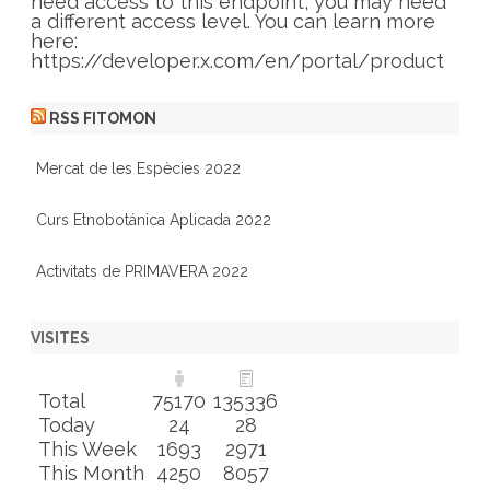
s
need access to this endpoint, you may need
a different access level. You can learn more
here:
https://developer.x.com/en/portal/product
RSS FITOMON
Mercat de les Espècies 2022
Curs Etnobotánica Aplicada 2022
Activitats de PRIMAVERA 2022
VISITES
Total
75170
135336
Today
24
28
This Week
1693
2971
This Month
4250
8057