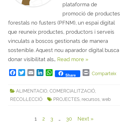
l
plataforma de
a
t
promoció de productes
a
f
forestals no fusters (PFNM), un espai digital
o
r
m
que reuneix productes, productors i serveis
a
d
vinculats a boscos gestionats de manera
e
p
sostenible. Aquest nou aparador digital busca
r
o
donar visibilitat als…
Read more »
m
o
c
i
F
T
E
L
W
P
Comparteix
Share
ó
d
a
w
m
i
h
r
e
c
i
a
n
a
i
p
ALIMENTACIO
,
COMERCIALITZACIÓ
,
r
e
t
i
k
t
n
o
d
RECOL·LECCIÓ
PROJECTES
,
recursos
,
web
b
t
l
e
s
t
u
o
e
d
A
c
t
o
r
I
p
e
Navegació
1
2
3
…
30
Next »
s
k
n
p
s
i