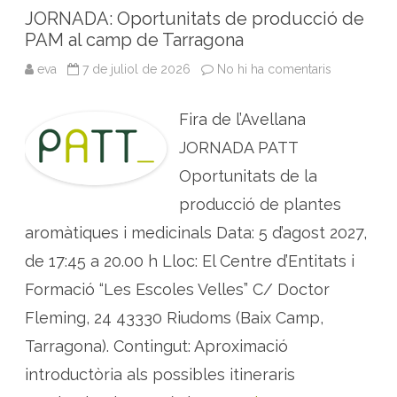
k
n
p
l
JORNADA: Oportunitats de producció de
l
l
PAM al camp de Tarragona
e
n
eva
7 de juliol de 2026
No hi ha comentaris
a
t
J
i
O
s
R
c
Fira de l’Avellana
N
l
A
e
D
JORNADA PATT
A
:
Oportunitats de la
O
p
producció de plantes
o
r
aromàtiques i medicinals Data: 5 d’agost 2027,
t
u
n
de 17:45 a 20.00 h Lloc: El Centre d’Entitats i
i
t
Formació “Les Escoles Velles” C/ Doctor
a
t
Fleming, 24 43330 Riudoms (Baix Camp,
s
d
e
Tarragona). Contingut: Aproximació
p
r
introductòria als possibles itineraris
o
d