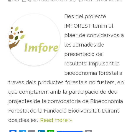
·
J
l
O
e
R
Des del projecte
c
N
c
A
i
D
IMFOREST tenim el
ó
A
s
:
plaer de convidar-vos a
i
I
l
m
les Jornades de
v
p
e
u
s
presentació de
l
t
s
r
d
resultats: Impulsant la
e
e
d
l
bioeconomia forestal a
e
a
P
b
través dels productes forestals no fusters, en
A
i
M
o
e
què comptarem amb la participació de deu
c
o
projectes de la convocatòria de Bioeconomia
n
o
Forestal de la Fundació Biodiversitat. Durant
m
i
dos dies es…
Read more »
a
f
o
r