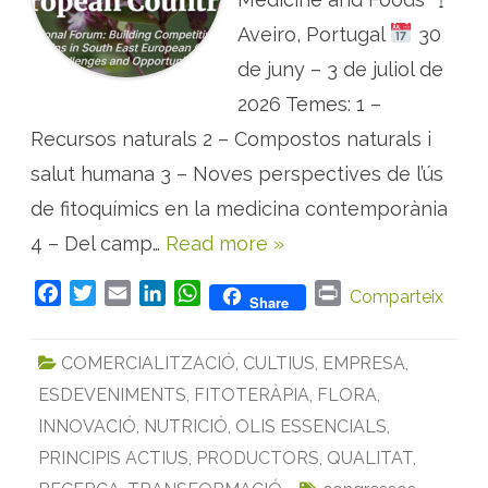
o
p
Aveiro, Portugal
e
30
r
e
de juny – 3 de juliol de
s
c
2026 Temes: 1 –
o
n
Recursos naturals 2 – Compostos naturals i
f
e
r
salut humana 3 – Noves perspectives de l’ús
è
n
de fitoquímics en la medicina contemporània
c
i
4 – Del camp…
Read more »
e
s
s
o
F
T
E
L
W
P
Comparteix
Share
b
a
w
m
i
h
r
r
e
c
i
a
n
a
i
P
COMERCIALITZACIÓ
,
CULTIUS
,
EMPRESA
,
A
e
t
i
k
t
n
M
ESDEVENIMENTS
,
FITOTERÀPIA
,
FLORA
,
b
t
l
e
s
t
e
n
o
e
d
A
INNOVACIÓ
,
NUTRICIÓ
,
OLIS ESSENCIALS
,
l
’
o
r
I
p
PRINCIPIS ACTIUS
,
PRODUCTORS
,
QUALITAT
,
à
m
k
n
p