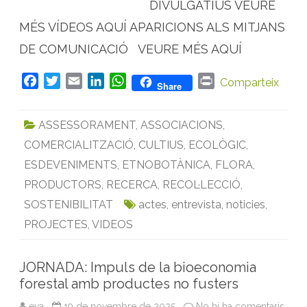
DIVULGATIUS VEURE
e
t
MÉS VÍDEOS AQUÍ APARICIONS ALS MITJANS
t
e
r
DE COMUNICACIÓ VEURE MÉS AQUÍ
d
e
l
F
T
E
L
W
P
Comparteix
p
Share
r
a
w
m
i
h
r
o
c
i
a
n
a
i
j
e
ASSESSORAMENT
,
ASSOCIACIONS
,
e
t
i
k
t
n
c
t
COMERCIALITZACIÓ
,
CULTIUS
,
ECOLÒGIC
,
b
t
l
e
s
t
e
G
o
e
d
A
ESDEVENIMENTS
,
ETNOBOTÀNICA
,
FLORA
,
E
o
r
I
p
S
PRODUCTORS
,
RECERCA
,
RECOL·LECCIÓ
,
T
k
n
p
E
SOSTENIBILITAT
actes
,
entrevista
,
noticies
,
S
s
PROJECTES
,
VIDEOS
o
b
r
e
JORNADA: Impuls de la bioeconomia
r
e
forestal amb productes no fusters
c
o
l
eva
19 de novembre de 2025
No hi ha comentaris
a