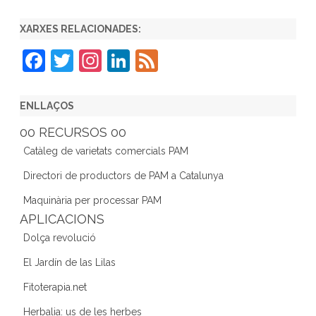
XARXES RELACIONADES:
F
T
In
Li
F
a
w
st
n
e
c
itt
a
k
e
ENLLAÇOS
e
er
gr
e
d
00 RECURSOS 00
b
a
dI
Catàleg de varietats comercials PAM
o
m
n
Directori de productors de PAM a Catalunya
o
Maquinària per processar PAM
k
APLICACIONS
Dolça revolució
El Jardín de las Lilas
Fitoterapia.net
Herbalia: us de les herbes