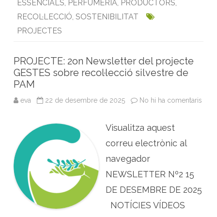
s
ESSENCIALS
,
PERFUMERIA
,
PRODUCTORS
,
p
k
n
p
è
RECOL·LECCIÓ
,
SOSTENIBILITAT
c
i
PROJECTES
e
s
m
e
PROJECTE: 2on Newsletter del projecte
d
i
GESTES sobre recol·lecció silvestre de
c
i
PAM
n
a
eva
22 de desembre de 2025
No hi ha comentaris
a
l
P
s
R
s
O
i
Visualitza aquest
J
l
E
v
C
correu electrònic al
e
T
s
E
t
navegador
:
r
2
e
NEWSLETTER Nº2 15
o
s
n
DE DESEMBRE DE 2025
N
e
w
NOTÍCIES VÍDEOS
s
l