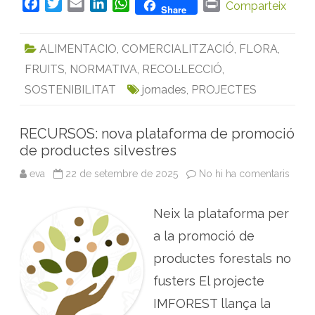
F
T
E
L
W
P
Comparteix
Share
e
s
a
w
m
i
h
r
t
c
i
a
n
a
i
a
ALIMENTACIO
,
COMERCIALITZACIÓ
,
FLORA
,
l
e
t
i
k
t
n
a
m
FRUITS
,
NORMATIVA
,
RECOL·LECCIÓ
,
b
t
l
e
s
t
b
o
e
d
A
p
SOSTENIBILITAT
jornades
,
PROJECTES
r
o
r
I
p
o
d
k
n
p
u
RECURSOS: nova plataforma de promoció
c
t
de productes silvestres
e
s
eva
22 de setembre de 2025
No hi ha comentaris
a
n
R
o
E
f
C
u
Neix la plataforma per
U
s
R
t
S
a la promoció de
e
O
r
S
s
productes forestals no
:
n
fusters El projecte
o
v
IMFOREST llança la
a
p