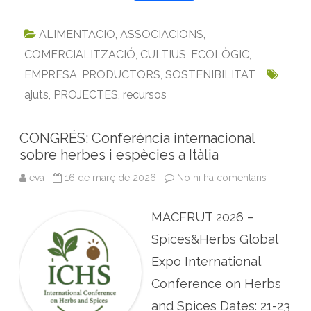
b
a
w
m
i
h
r
o
c
i
a
n
a
i
r
ALIMENTACIO
,
ASSOCIACIONS
,
a
e
t
i
k
t
n
d
o
COMERCIALITZACIÓ
,
CULTIUS
,
ECOLÒGIC
,
b
t
l
e
s
t
r
o
e
d
A
s
EMPRESA
,
PRODUCTORS
,
SOSTENIBILITAT
i
o
r
I
p
b
ajuts
,
PROJECTES
,
recursos
o
k
n
p
t
i
g
CONGRÉS: Conferència internacional
u
e
sobre herbes i espècies a Itàlia
r
s
eva
16 de març de 2026
No hi ha comentaris
a
s
C
u
O
m
N
e
MACFRUT 2026 –
G
n
R
e
É
Spices&Herbs Global
s
S
f
:
o
Expo International
C
r
o
ç
Conference on Herbs
n
o
f
s
and Spices Dates: 21-23
e