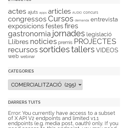
actes
articles
ajuts
concurs
apps
AUDIO
Cursos
congressos
entrevista
demanda
fires
exposicions
festes
jornades
gastronomia
legislació
PROJECTES
noticies
Llibres
premis
sortides
tallers
recursos
VIDEOS
web
webinar
CATEGORIES
C
a
t
e
g
DARRERS TUITS
o
r
Error: You currently have access to a subset
i
of X API V2 endpoints and limited v1.1
e
endpoints (e.g. media post, oauth) only. If you