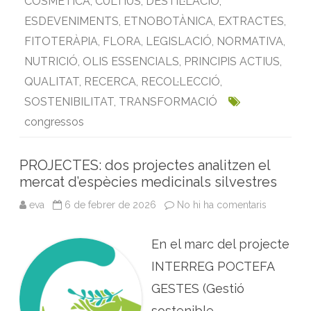
COSMETICA
,
CULTIUS
,
DESTIL·LACIÓ
,
s
p
o
r
I
p
ESDEVENIMENTS
,
ETNOBOTÀNICA
,
EXTRACTES
,
è
k
n
p
c
FITOTERÀPIA
,
FLORA
,
LEGISLACIÓ
,
NORMATIVA
,
i
e
NUTRICIÓ
,
OLIS ESSENCIALS
,
PRINCIPIS ACTIUS
,
s
a
QUALITAT
,
RECERCA
,
RECOL·LECCIÓ
,
I
t
à
SOSTENIBILITAT
,
TRANSFORMACIÓ
l
i
congressos
a
PROJECTES: dos projectes analitzen el
mercat d’espècies medicinals silvestres
eva
6 de febrer de 2026
No hi ha comentaris
a
P
R
O
En el marc del projecte
J
E
C
INTERREG POCTEFA
T
E
GESTES (Gestió
S
:
sostenible