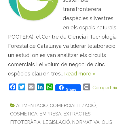
d
o
transfronterera
s
p
r
d’espècies silvestres
o
j
en els espais naturals
e
c
POCTEFA), el Centre de Ciència i Tecnologia
t
e
s
Forestal de Catalunya va liderar l’elaboració
a
n
un estudi on es van analitzar els circuits
a
l
comercials i el volum de negoci de cinc
i
t
espècies clau en tres…
Read more »
z
e
n
e
F
T
E
L
W
P
Comparteix
Share
l
m
a
w
m
i
h
r
e
c
i
a
n
a
i
r
ALIMENTACIO
,
COMERCIALITZACIÓ
,
c
e
t
i
k
t
n
a
t
COSMETICA
,
EMPRESA
,
EXTRACTES
,
b
t
l
e
s
t
d
o
e
d
A
’
FITOTERÀPIA
,
LEGISLACIÓ
,
NORMATIVA
,
OLIS
e
o
r
I
p