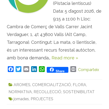
(Pistacia lentiscus)
c
i
o
Data: 5 d’agost 2026, de
n
s
9:15 a 11:00 h Lloc:
p
e
Cambra de Comerç de Valls Carrer Jacint
r
l
’
Verdaguer, 1, 4t 43800 Valls (Alt Camp,
a
p
Tarragona). Contingut: La mata, o llentiscle,
r
o
és un interessant recurs forestal autòcton,
f
i
amb bona demanda…
Read more »
t
a
m
e
F
T
E
L
W
P
Comparteix
Share
n
t
a
w
m
i
h
r
e
c
i
a
n
a
i
c
AROMES
,
COMERCIALITZACIÓ
,
FLORA
,
o
e
t
i
k
t
n
n
ò
NORMATIVA
,
RECOL·LECCIÓ
,
SOSTENIBILITAT
b
t
l
e
s
t
m
o
e
d
A
i
jornades
,
PROJECTES
c
o
r
I
p
d
e