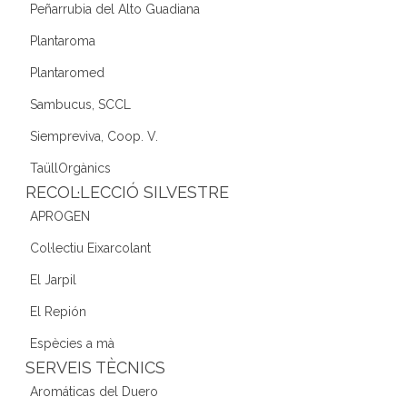
Peñarrubia del Alto Guadiana
Plantaroma
Plantaromed
Sambucus, SCCL
Siempreviva, Coop. V.
TaüllOrgànics
RECOL·LECCIÓ SILVESTRE
APROGEN
Col·lectiu Eixarcolant
El Jarpil
El Repión
Espècies a mà
SERVEIS TÈCNICS
Aromáticas del Duero