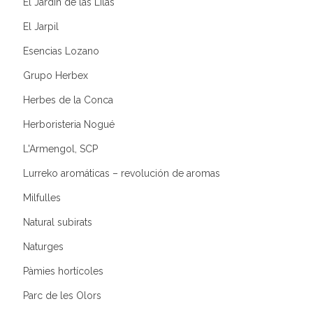
El Jardín de las Lilas
El Jarpil
Esencias Lozano
Grupo Herbex
Herbes de la Conca
Herboristeria Nogué
L'Armengol, SCP
Lurreko aromáticas – revolución de aromas
Milfulles
Natural subirats
Naturges
Pàmies hortícoles
Parc de les Olors