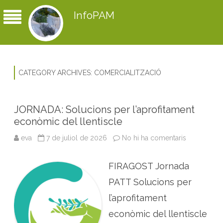
InfoPAM
CATEGORY ARCHIVES:
COMERCIALITZACIÓ
JORNADA: Solucions per l’aprofitament
econòmic del llentiscle
eva
7 de juliol de 2026
No hi ha comentaris
a
J
O
R
FIRAGOST Jornada
N
A
D
PATT Solucions per
A
:
l’aprofitament
S
o
econòmic del llentiscle
l
u