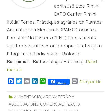
r
è
abril 2026 Lloc: Rimini
n
c
EXPO Center, Rimini
i
a
(Itàlia) Temes: Pràctiques agràries de Plantes
i
n
t
Aromàtiques i Medicinals (PAM) Productes
e
r
Forestals No Fusters (PFNF) Enfocaments
n
a
apifitoterapèutics Aromateràpia, Fitoteràpia i
c
i
Fitoquímica Biodiversitat · Biologia i
o
n
a
Bioquímica · Biotecnologia Botànica,…
Read
l
s
more »
o
b
r
F
T
E
L
W
P
e
Comparteix
Share
h
a
w
m
i
h
r
e
r
c
i
a
n
a
i
b
ALIMENTACIO
,
AROMATERÀPIA
,
e
e
t
i
k
t
n
s
ASSOCIACIONS
,
COMERCIALITZACIÓ
,
b
t
l
e
s
t
i
e
o
e
d
A