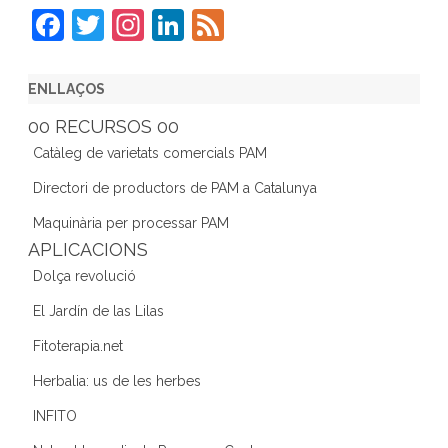
F
T
In
Li
F
a
w
st
n
e
c
itt
a
k
e
ENLLAÇOS
e
er
gr
e
d
00 RECURSOS 00
b
a
dI
Catàleg de varietats comercials PAM
o
m
n
Directori de productors de PAM a Catalunya
o
Maquinària per processar PAM
k
APLICACIONS
Dolça revolució
El Jardín de las Lilas
Fitoterapia.net
Herbalia: us de les herbes
INFITO