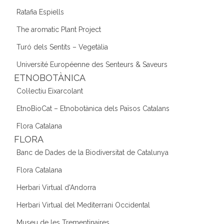
Ratafia Espiells
The aromatic Plant Project
Turó dels Sentits – Vegetàlia
Université Européenne des Senteurs & Saveurs
ETNOBOTÀNICA
Col·lectiu Eixarcolant
EtnoBioCat – Etnobotànica dels Països Catalans
Flora Catalana
FLORA
Banc de Dades de la Biodiversitat de Catalunya
Flora Catalana
Herbari Virtual d'Andorra
Herbari Virtual del Mediterrani Occidental
Museu de les Trementinaires