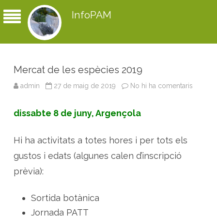
InfoPAM
Mercat de les espècies 2019
admin
27 de maig de 2019
No hi ha comentaris
a
M
e
r
dissabte 8 de juny, Argençola
c
a
t
d
Hi ha activitats a totes hores i per tots els
e
l
e
gustos i edats (algunes calen d’inscripció
s
e
prèvia):
s
p
è
c
Sortida botànica
i
e
Jornada PATT
s