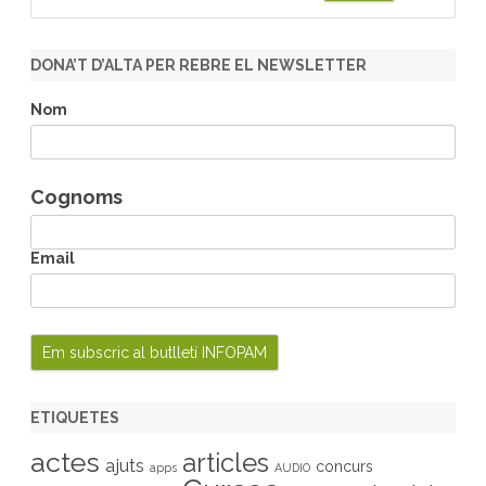
e
a
r
DONA’T D’ALTA PER REBRE EL NEWSLETTER
c
h
Nom
Cognoms
Email
ETIQUETES
actes
articles
ajuts
concurs
apps
AUDIO