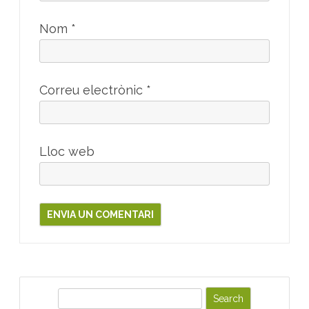
Nom
*
Correu electrònic
*
Lloc web
S