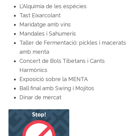
2
L’Alquimia de les espècies
0
1
Tast Eixarcolant
9
Maridatge amb vins
Mandales i Sahumeris
Taller de Fermentació: pickles i macerats
amb menta
Concert de Bols Tibetans i Cants
Harmònics
Exposició sobre la MENTA
Ball final amb Swing i Mojitos
Dinar de mercat