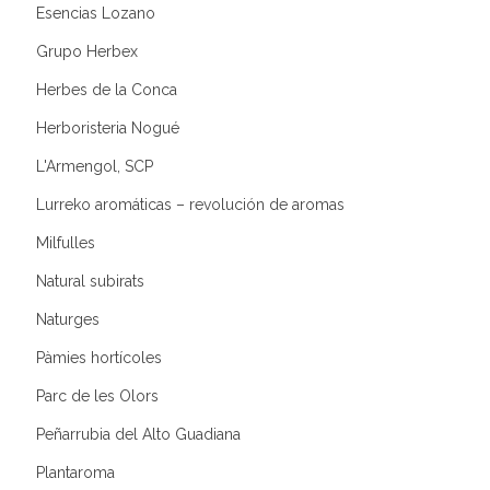
Esencias Lozano
Grupo Herbex
Herbes de la Conca
Herboristeria Nogué
L'Armengol, SCP
Lurreko aromáticas – revolución de aromas
Milfulles
Natural subirats
Naturges
Pàmies hortícoles
Parc de les Olors
Peñarrubia del Alto Guadiana
Plantaroma