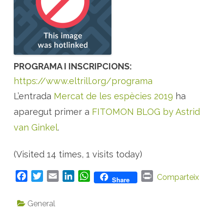
PROGRAMA I INSCRIPCIONS:
https://www.eltrill.org/programa
L’entrada
Mercat de les espècies 2019
ha
aparegut primer a
FITOMON BLOG by Astrid
van Ginkel
.
(Visited 14 times, 1 visits today)
F
T
E
L
W
P
Comparteix
Share
a
w
m
i
h
r
c
i
a
n
a
i
General
e
t
i
k
t
n