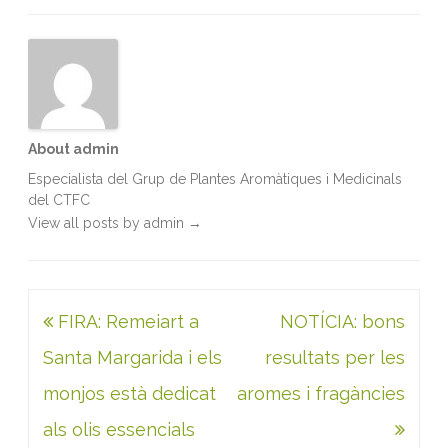
b
t
l
e
s
t
o
e
d
A
o
r
I
p
k
n
p
About admin
Especialista del Grup de Plantes Aromàtiques i Medicinals
del CTFC
View all posts by admin
→
Navegació
FIRA: Remeiart a
NOTÍCIA: bons
d'entrades
Santa Margarida i els
resultats per les
monjos està dedicat
aromes i fragàncies
als olis essencials