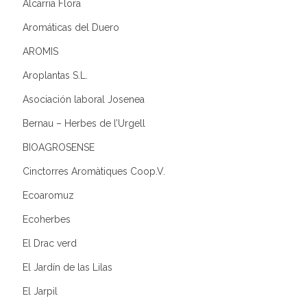
Alcarria Flora
Aromáticas del Duero
AROMIS
Aroplantas S.L.
Asociación laboral Josenea
Bernau – Herbes de l’Urgell
BIOAGROSENSE
Cinctorres Aromàtiques Coop.V.
Ecoaromuz
Ecoherbes
El Drac verd
El Jardín de las Lilas
El Jarpil