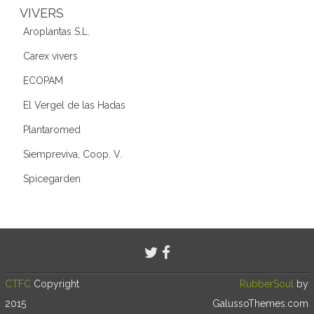
VIVERS
Aroplantas S.L.
Carex vivers
ECOPAM
El Vergel de las Hadas
Plantaromed
Siempreviva, Coop. V.
Spicegarden
CTFC
Copyright
RubberSoul
by
2015
GalussoThemes.com