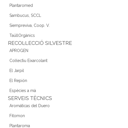
Plantaromed
Sambucus, SCCL
Siempreviva, Coop. V.
TaüllOrgànics
RECOL·LECCIÓ SILVESTRE
APROGEN
Col·lectiu Eixarcolant
El Jarpil
El Repión
Espècies a mà
SERVEIS TÈCNICS
Aromáticas del Duero
Fitomon
Plantaroma