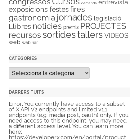
Cursos
congressos
entrevista
demanda
fires
exposicions
festes
jornades
gastronomia
legislació
PROJECTES
noticies
Llibres
premis
sortides
tallers
recursos
VIDEOS
web
webinar
CATEGORIES
C
a
t
e
g
DARRERS TUITS
o
r
Error: You currently have access to a subset
i
of X API V2 endpoints and limited v1.1
e
endpoints (e.g. media post, oauth) only. If you
s
need access to this endpoint, you may need
a different access level. You can learn more
here:
https://developer.x.com/en/portal/product