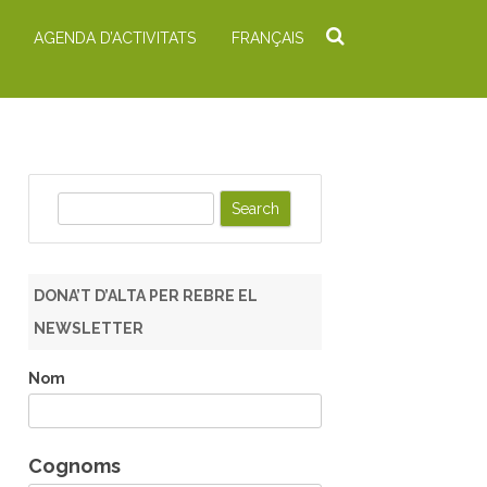
AGENDA D’ACTIVITATS
FRANÇAIS
S
e
a
r
DONA’T D’ALTA PER REBRE EL
c
NEWSLETTER
h
Nom
Cognoms