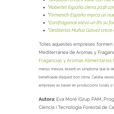
“
Robertet España cierra 2018 con
“
Firmenich España marca un nue
“
Eurofragance elevó un 8% su fa
“
Destilerías Muñoz Gálvez crece 
Totes aquestes empreses formen p
Mediterránea de Aromas y Fraganc
Fragancias y Aromas Alimentarios
menys mesura, essent un símptoma que la de
beneficiada d’aquest bon clima. Caldria veure
empreses es basen en produccions locals o b
Autora
: Eva Moré (Grup PAM_Pro
Ciència i Tecnologia Forestal de Ca