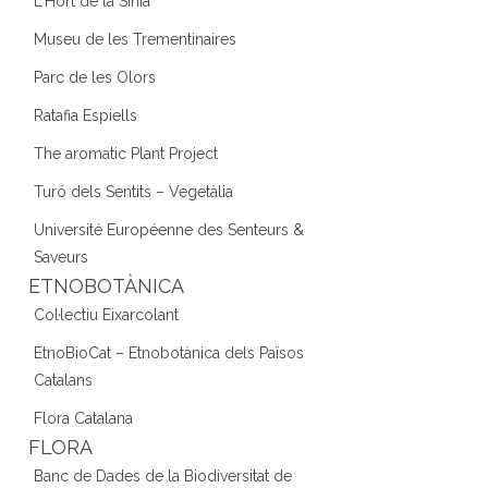
L'Hort de la Sínia
Museu de les Trementinaires
Parc de les Olors
Ratafia Espiells
The aromatic Plant Project
Turó dels Sentits – Vegetàlia
Université Européenne des Senteurs &
Saveurs
ETNOBOTÀNICA
Col·lectiu Eixarcolant
EtnoBioCat – Etnobotànica dels Països
Catalans
Flora Catalana
FLORA
Banc de Dades de la Biodiversitat de