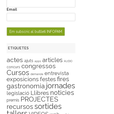
Email
ETIQUETES
actes
articles
ajuts
apps
AUDIO
congressos
concurs
Cursos
entrevista
demanda
fires
exposicions
festes
jornades
gastronomia
noticies
Llibres
legislació
PROJECTES
premis
sortides
recursos
tallers