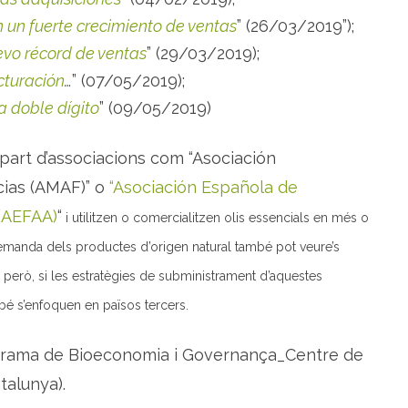
 un fuerte crecimiento de ventas
” (26/03/2019”);
vo récord de ventas
” (29/03/2019);
cturación
…
” (07/05/2019);
a doble dígito
” (09/05/2019)
art d’associacions com “Asociación
ias (AMAF)” o
“Asociación Española de
 (AEFAA)
“
i utilitzen o
comercialitzen olis essencials en més o
manda dels productes d’origen natural també pot veure’s
, però, si les estratègies de subministrament d’aquestes
é s’enfoquen en països tercers.
grama de Bioeconomia i Governança_Centre de
talunya).