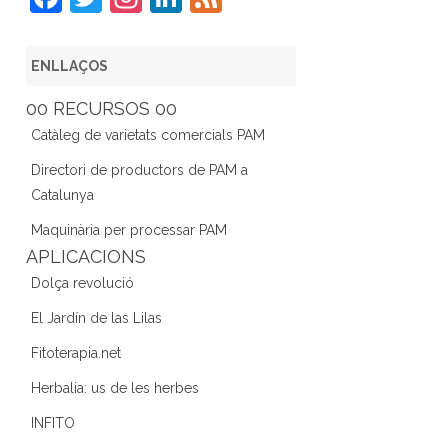
a
w
st
n
e
c
itt
a
k
e
ENLLAÇOS
e
er
gr
e
d
00 RECURSOS 00
b
a
dI
Catàleg de varietats comercials PAM
o
m
n
Directori de productors de PAM a
o
Catalunya
k
Maquinària per processar PAM
APLICACIONS
Dolça revolució
El Jardín de las Lilas
Fitoterapia.net
Herbalia: us de les herbes
INFITO