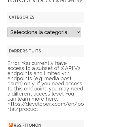
VIDEOS
web
webinar
CATEGORIES
C
a
t
e
g
DARRERS TUITS
o
r
Error: You currently have
i
access to a subset of X API V2
e
endpoints and limited v1.1
s
endpoints (e.g. media post,
oauth) only. If you need access
to this endpoint, you may need
a different access level. You
can learn more here:
https://developer.x.com/en/po
rtal/product
RSS FITOMON