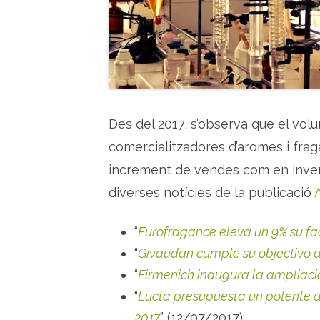
Des del 2017, s’observa que el vo
comercialitzadores d’aromes i frag
increment de vendes com en invers
diverses notícies de la publicació
“
Eurofragance eleva un 9% su fa
“
Givaudan cumple su objectivo d
“
Firmenich inaugura la ampliaci
“
Lucta presupuesta un potente de
2017
” (12/07/2017);