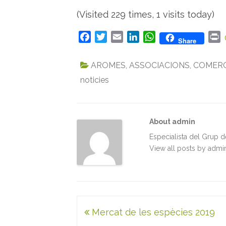
(Visited 229 times, 1 visits today)
F
T
E
L
W
P
Share
a
w
m
i
h
r
c
i
a
n
a
i
AROMES
,
ASSOCIACIONS
,
COMERC
e
t
i
k
t
n
noticies
b
t
l
e
s
t
o
e
d
A
o
r
I
p
k
n
p
About admin
Especialista del Grup 
View all posts by adm
Navegació
Mercat de les espècies 2019