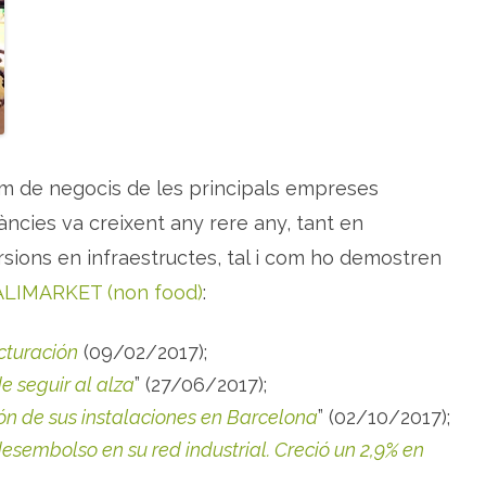
e
s
u
l
t
a
t
s
p
e
r
l
lum de negocis de les principals empreses
e
s
àncies va creixent any rere any, tant en
a
r
ions en infraestructes, tal i com ho demostren
o
m
e
ALIMARKET (non food)
:
s
i
f
r
cturación
(09/02/2017);
a
g
e seguir al alza
” (27/06/2017);
à
n
ón de sus instalaciones en Barcelona
” (02/10/2017);
c
i
sembolso en su red industrial. Creció un 2,9% en
e
s