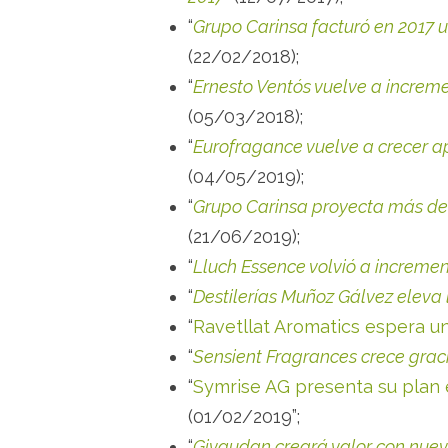
“
Grupo Carinsa facturó en 2017 
(22/02/2018);
“
Ernesto Ventós vuelve a increme
(05/03/2018);
“
Eurofragance vuelve a crecer a
(04/05/2019);
“
Grupo Carinsa proyecta más de 
(21/06/2019);
“
Lluch Essence volvió a incremen
“
Destilerías Muñoz Gálvez eleva 
“
Ravetllat Aromatics espera un
“
Sensient Fragrances crece graci
“
Symrise AG presenta su plan 
(01/02/2019”;
“
Givaudan creará valor con nuev