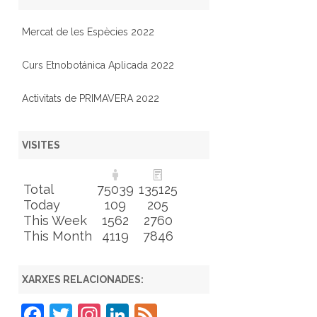
Mercat de les Espècies 2022
Curs Etnobotánica Aplicada 2022
Activitats de PRIMAVERA 2022
VISITES
Total
75039
135125
Today
109
205
This Week
1562
2760
This Month
4119
7846
XARXES RELACIONADES:
F
T
In
Li
F