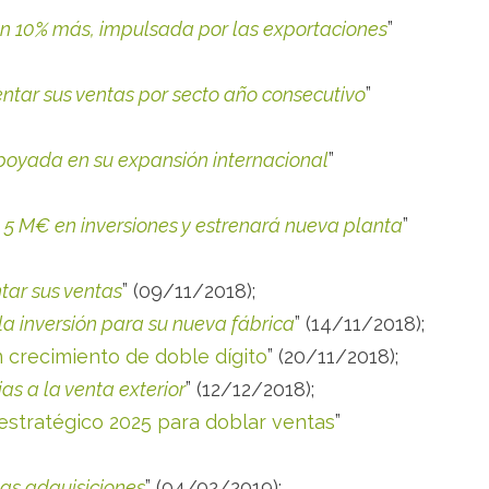
un 10% más, impulsada por las exportaciones
”
ntar sus ventas por secto año consecutivo
”
poyada en su expansión internacional
”
5 M€ en inversiones y estrenará nueva planta
”
tar sus ventas
” (09/11/2018);
la inversión para su nueva fábrica
” (14/11/2018);
 crecimiento de doble dígito
” (20/11/2018);
as a la venta exterior
” (12/12/2018);
estratégico 2025 para doblar ventas
”
as adquisiciones
” (04/02/2019);