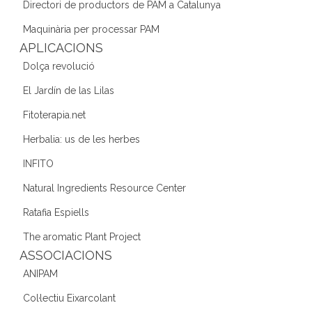
o
m
n
Directori de productors de PAM a Catalunya
o
Maquinària per processar PAM
k
APLICACIONS
Dolça revolució
El Jardín de las Lilas
Fitoterapia.net
Herbalia: us de les herbes
INFITO
Natural Ingredients Resource Center
Ratafia Espiells
The aromatic Plant Project
ASSOCIACIONS
ANIPAM
Col·lectiu Eixarcolant