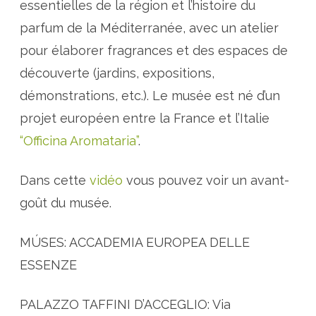
essentielles de la région et l’histoire du
r
o
p
parfum de la Méditerranée, avec un atelier
é
e
pour élaborer fragrances et des espaces de
n
n
découverte (jardins, expositions,
e
d
e
démonstrations, etc.). Le musée est né d’un
l
e
projet européen entre la France et l’Italie
s
e
“Officina Aromataria”
.
s
s
e
n
Dans cette
vidéo
vous pouvez voir un avant-
c
e
goût du musée.
s
MÚSES: ACCADEMIA EUROPEA DELLE
ESSENZE
PALAZZO TAFFINI D’ACCEGLIO: Via