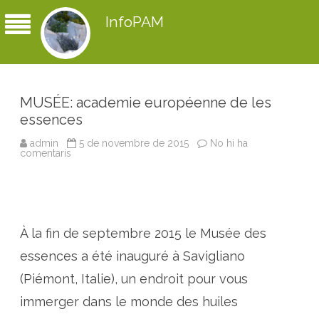
InfoPAM
MUSÉE: academie européenne de les
essences
admin
5 de novembre de 2015
No hi ha
comentaris
a
M
U
S
É
E
:
a
À la fin de septembre 2015 le Musée des
c
a
d
essences a été inauguré à Savigliano
e
m
(Piémont, Italie), un endroit pour vous
i
e
immerger dans le monde des huiles
e
u