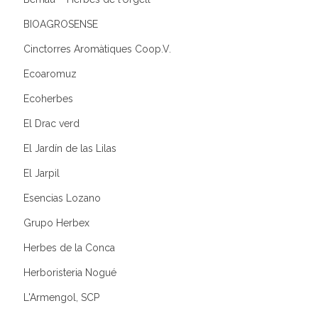
BIOAGROSENSE
Cinctorres Aromàtiques Coop.V.
Ecoaromuz
Ecoherbes
El Drac verd
El Jardín de las Lilas
El Jarpil
Esencias Lozano
Grupo Herbex
Herbes de la Conca
Herboristeria Nogué
L'Armengol, SCP