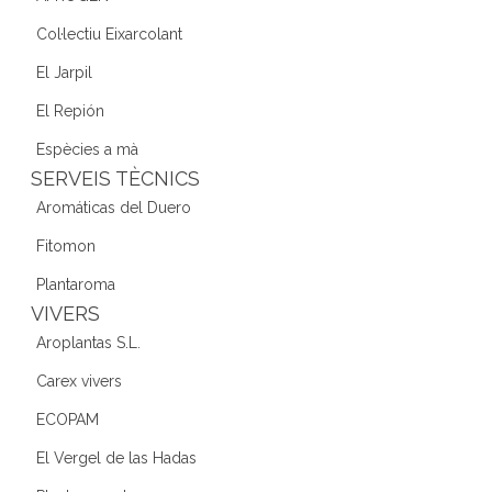
Col·lectiu Eixarcolant
El Jarpil
El Repión
Espècies a mà
SERVEIS TÈCNICS
Aromáticas del Duero
Fitomon
Plantaroma
VIVERS
Aroplantas S.L.
Carex vivers
ECOPAM
El Vergel de las Hadas