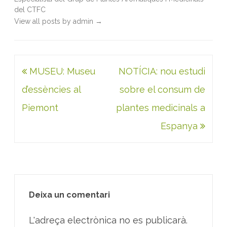
del CTFC
View all posts by admin
→
Navegació
MUSEU: Museu
NOTÍCIA: nou estudi
d'entrades
d’essències al
sobre el consum de
Piemont
plantes medicinals a
Espanya
Deixa un comentari
L'adreça electrònica no es publicarà.