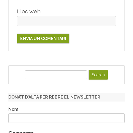
Lloc web
S
e
a
r
DONA’T D’ALTA PER REBRE EL NEWSLETTER
c
h
Nom