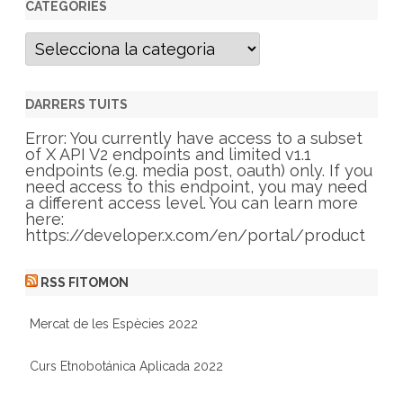
CATEGORIES
C
a
t
e
g
DARRERS TUITS
o
r
Error: You currently have access to a subset
i
of X API V2 endpoints and limited v1.1
e
endpoints (e.g. media post, oauth) only. If you
s
need access to this endpoint, you may need
a different access level. You can learn more
here:
https://developer.x.com/en/portal/product
RSS FITOMON
Mercat de les Espècies 2022
Curs Etnobotánica Aplicada 2022