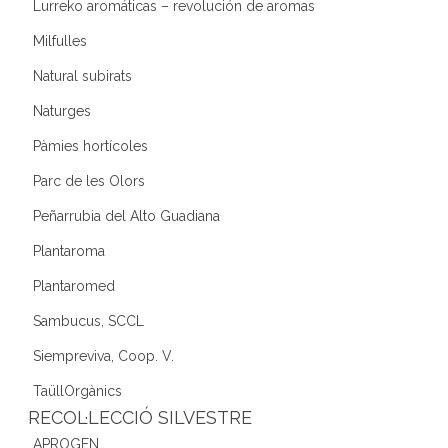
Lurreko aromáticas – revolución de aromas
Milfulles
Natural subirats
Naturges
Pàmies hortícoles
Parc de les Olors
Peñarrubia del Alto Guadiana
Plantaroma
Plantaromed
Sambucus, SCCL
Siempreviva, Coop. V.
TaüllOrgànics
RECOL·LECCIÓ SILVESTRE
APROGEN