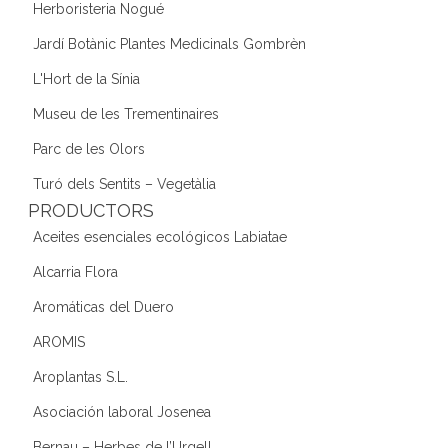
Herboristeria Nogué
Jardí Botànic Plantes Medicinals Gombrèn
L'Hort de la Sínia
Museu de les Trementinaires
Parc de les Olors
Turó dels Sentits – Vegetàlia
PRODUCTORS
Aceites esenciales ecológicos Labiatae
Alcarria Flora
Aromáticas del Duero
AROMIS
Aroplantas S.L.
Asociación laboral Josenea
Bernau – Herbes de l’Urgell