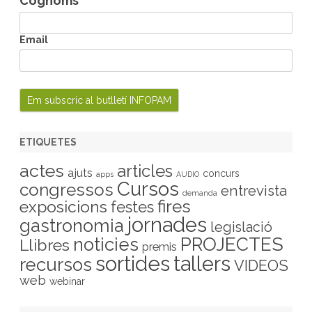
Cognoms
Email
ETIQUETES
actes
articles
ajuts
concurs
apps
AUDIO
Cursos
congressos
entrevista
demanda
fires
exposicions
festes
jornades
gastronomia
legislació
PROJECTES
noticies
Llibres
premis
sortides
tallers
recursos
VIDEOS
web
webinar