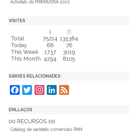
Activitats de PRIMAVERA 2022
VISITES
Total
75214
135384
Today
68
76
This Week
1737
3019
This Month
4294
8105
XARXES RELACIONADES:
F
T
In
Li
F
a
w
st
n
e
c
itt
a
k
e
ENLLAÇOS
e
er
gr
e
d
00 RECURSOS 00
b
a
dI
Catàleg de varietats comercials PAM