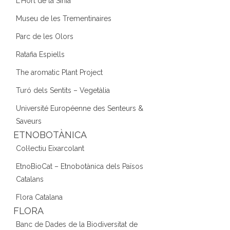
L'Hort de la Sínia
Museu de les Trementinaires
Parc de les Olors
Ratafia Espiells
The aromatic Plant Project
Turó dels Sentits – Vegetàlia
Université Européenne des Senteurs &
Saveurs
ETNOBOTÀNICA
Col·lectiu Eixarcolant
EtnoBioCat – Etnobotànica dels Països
Catalans
Flora Catalana
FLORA
Banc de Dades de la Biodiversitat de