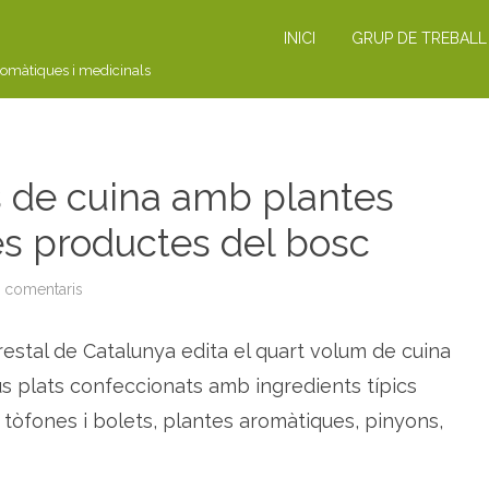
INICI
GRUP DE TREBALL
romàtiques i medicinals
 de cuina amb plantes
es productes del bosc
a comentaris
a
N
O
T
estal de Catalunya edita el quart volum de cuina
I
C
I
 plats confeccionats amb ingredients típics
A
:
tòfones i bolets, plantes aromàtiques, pinyons,
r
e
c
e
p