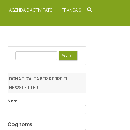
AGENDA D’ACTIVITATS
FRANÇAIS
S
e
a
r
DONA’T D’ALTA PER REBRE EL
c
NEWSLETTER
h
Nom
Cognoms