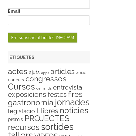
Email
ETIQUETES
actes
articles
ajuts
apps
AUDIO
congressos
concurs
Cursos
entrevista
demanda
fires
exposicions
festes
jornades
gastronomia
noticies
Llibres
legislació
PROJECTES
premis
sortides
recursos
tallers