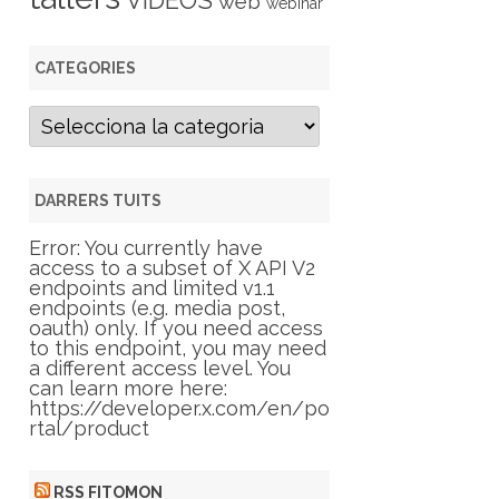
VIDEOS
web
webinar
CATEGORIES
C
a
t
e
g
DARRERS TUITS
o
r
Error: You currently have
i
access to a subset of X API V2
e
endpoints and limited v1.1
s
endpoints (e.g. media post,
oauth) only. If you need access
to this endpoint, you may need
a different access level. You
can learn more here:
https://developer.x.com/en/po
rtal/product
RSS FITOMON