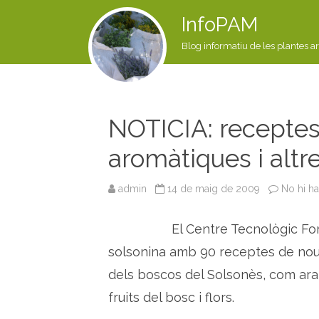
InfoPAM
Blog informatiu de les plantes a
NOTICIA: receptes
aromàtiques i altr
admin
14 de maig de 2009
No hi h
El Centre Tecnològic For
solsonina amb 90 receptes de nous
dels boscos del Solsonès, com ara 
fruits del bosc i flors.