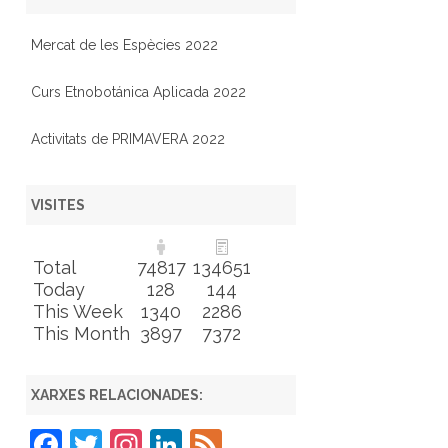
Mercat de les Espècies 2022
Curs Etnobotánica Aplicada 2022
Activitats de PRIMAVERA 2022
VISITES
Total
74817
134651
Today
128
144
This Week
1340
2286
This Month
3897
7372
XARXES RELACIONADES:
F
T
In
Li
F