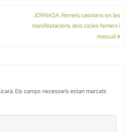
a
l
t
JORNADA: Remeis casolans en les
r
e
s
manifestacions dels cicles femení i
p
r
masculí
o
d
u
c
t
e
s
d
e
l
b
o
s
icarà.
Els camps necessaris estan marcats
c