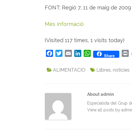
FONT: Regió 7, 11 de maig de 2009
Més informació
(Visited 117 times, 1 visits today)
F
T
E
L
W
P
Share
a
w
m
i
h
r
c
i
a
n
a
i
ALIMENTACIO
Llibres
,
noticies
e
t
i
k
t
n
b
t
l
e
s
t
o
e
d
A
About admin
o
r
I
p
k
n
p
Especialista del Grup 
View all posts by adm