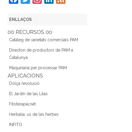
a
w
st
n
e
c
itt
a
k
e
ENLLAÇOS
e
er
gr
e
d
00 RECURSOS 00
b
a
dI
Catàleg de varietats comercials PAM
o
m
n
Directori de productors de PAM a
o
Catalunya
k
Maquinària per processar PAM
APLICACIONS
Dolça revolució
El Jardín de las Lilas
Fitoterapia.net
Herbalia: us de les herbes
INFITO