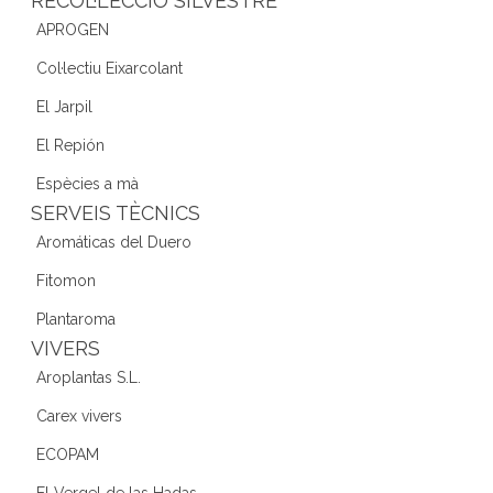
RECOL·LECCIÓ SILVESTRE
APROGEN
Col·lectiu Eixarcolant
El Jarpil
El Repión
Espècies a mà
SERVEIS TÈCNICS
Aromáticas del Duero
Fitomon
Plantaroma
VIVERS
Aroplantas S.L.
Carex vivers
ECOPAM
El Vergel de las Hadas