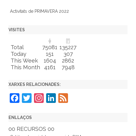
Activitats de PRIMAVERA 2022
VISITES
Total
75081
135227
Today
151
307
This Week
1604
2862
This Month
4161
7948
XARXES RELACIONADES:
F
T
In
Li
F
a
w
st
n
e
c
itt
a
k
e
ENLLAÇOS
e
er
gr
e
d
00 RECURSOS 00