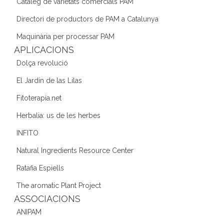
b
a
dI
Catàleg de varietats comercials PAM
o
m
n
Directori de productors de PAM a Catalunya
o
Maquinària per processar PAM
k
APLICACIONS
Dolça revolució
El Jardín de las Lilas
Fitoterapia.net
Herbalia: us de les herbes
INFITO
Natural Ingredients Resource Center
Ratafia Espiells
The aromatic Plant Project
ASSOCIACIONS
ANIPAM