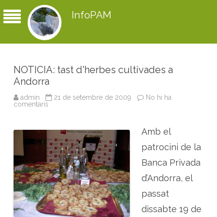
InfoPAM
NOTICIA: tast d'herbes cultivades a
Andorra
admin
21 de setembre de 2009
No hi ha
comentaris
a
N
O
T
Amb el
I
C
I
patrocini de la
A
:
Banca Privada
t
a
d’Andorra, el
s
t
d
passat
'
h
dissabte 19 de
e