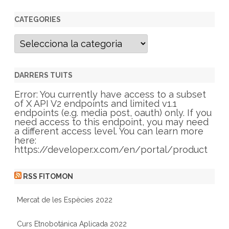
CATEGORIES
C
a
t
e
g
DARRERS TUITS
o
r
Error: You currently have access to a subset
i
of X API V2 endpoints and limited v1.1
e
endpoints (e.g. media post, oauth) only. If you
s
need access to this endpoint, you may need
a different access level. You can learn more
here:
https://developer.x.com/en/portal/product
RSS FITOMON
Mercat de les Espècies 2022
Curs Etnobotánica Aplicada 2022