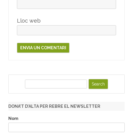
Lloc web
S
e
a
r
DONA’T D’ALTA PER REBRE EL NEWSLETTER
c
h
Nom