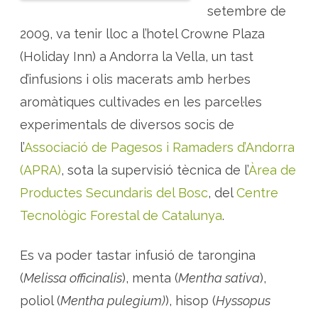
r
setembre de
b
e
2009, va tenir lloc a l’hotel Crowne Plaza
s
c
u
(Holiday Inn) a Andorra la Vella, un tast
l
t
d’infusions i olis macerats amb herbes
i
v
aromàtiques cultivades en les parcel·les
a
d
experimentals de diversos socis de
e
s
a
l’
Associació de Pagesos i Ramaders d’Andorra
A
n
(APRA)
, sota la supervisió tècnica de l’
Àrea de
d
o
Productes Secundaris del Bosc
, del
Centre
r
r
a
Tecnològic Forestal de Catalunya
.
Es va poder tastar infusió de tarongina
(
Melissa officinalis
), menta (
Mentha sativa
),
poliol (
Mentha pulegium)
), hisop (
Hyssopus