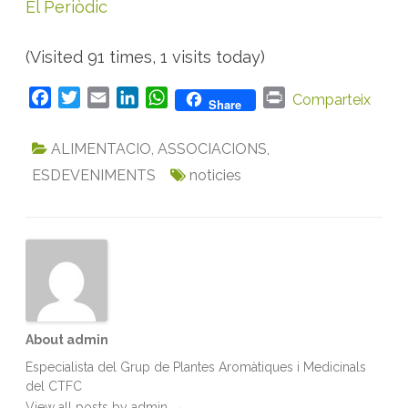
El Periòdic
(Visited 91 times, 1 visits today)
F
T
E
L
W
P
Comparteix
Share
a
w
m
i
h
r
c
i
a
n
a
i
ALIMENTACIO
,
ASSOCIACIONS
,
e
t
i
k
t
n
ESDEVENIMENTS
noticies
b
t
l
e
s
t
o
e
d
A
o
r
I
p
k
n
p
About admin
Especialista del Grup de Plantes Aromàtiques i Medicinals
del CTFC
View all posts by admin
→