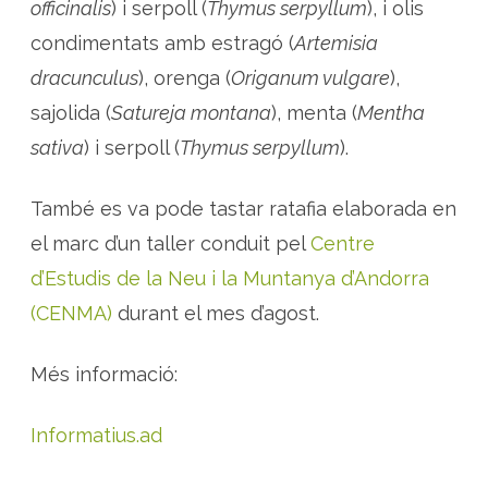
officinalis
) i serpoll (
Thymus serpyllum
), i olis
condimentats amb estragó (
Artemisia
dracunculus
), orenga (
Origanum vulgare
),
sajolida (
Satureja montana
), menta (
Mentha
sativa
) i serpoll (
Thymus serpyllum
).
També es va pode tastar ratafia elaborada en
el marc d’un taller conduit pel
Centre
d’Estudis de la Neu i la Muntanya d’Andorra
(CENMA)
durant el mes d’agost.
Més informació:
Informatius.ad