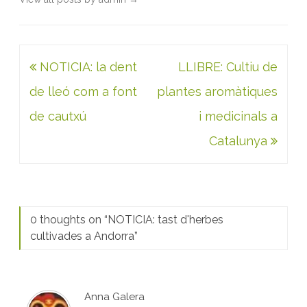
Navegació
NOTICIA: la dent
LLIBRE: Cultiu de
d'entrades
de lleó com a font
plantes aromàtiques
de cautxú
i medicinals a
Catalunya
0 thoughts on “
NOTICIA: tast d'herbes
cultivades a Andorra
”
Anna Galera