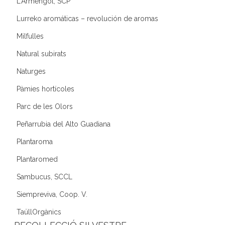
L'Armengol, SCP
Lurreko aromáticas – revolución de aromas
Milfulles
Natural subirats
Naturges
Pàmies hortícoles
Parc de les Olors
Peñarrubia del Alto Guadiana
Plantaroma
Plantaromed
Sambucus, SCCL
Siempreviva, Coop. V.
TaüllOrgànics