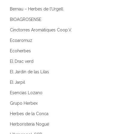
Bernau – Herbes de l’Urgell
BIOAGROSENSE
Cinctorres Aromàtiques Coop.V.
Ecoaromuz
Ecoherbes
El Drac verd
El Jardín de las Lilas
El Jarpil
Esencias Lozano
Grupo Herbex
Herbes de la Conca
Herboristeria Nogué