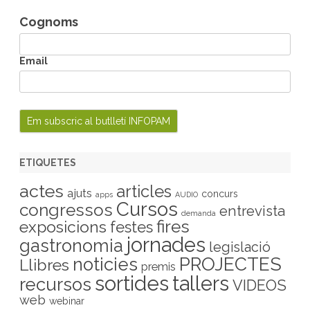
Cognoms
Email
ETIQUETES
actes
articles
ajuts
concurs
apps
AUDIO
Cursos
congressos
entrevista
demanda
fires
exposicions
festes
jornades
gastronomia
legislació
PROJECTES
noticies
Llibres
premis
sortides
tallers
recursos
VIDEOS
web
webinar