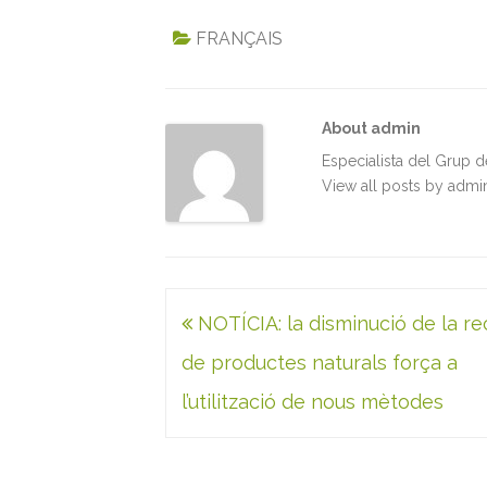
a
w
m
i
h
r
c
i
a
n
a
i
FRANÇAIS
e
t
i
k
t
n
b
t
l
e
s
t
o
e
d
A
About admin
o
r
I
p
k
n
p
Especialista del Grup 
View all posts by adm
Navegació
NOTÍCIA: la disminució de la r
d'entrades
de productes naturals força a
l’utilització de nous mètodes