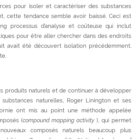
t
rces pour isoler et caractériser des substances
u
r
, cette tendance semble avoir baissé. Ceci est
e
l
ng processus d’analyse et coûteuse qui inclut
s
a
b
tiques pour être aller chercher dans des endroits
o
r
duit avait été découvert isolation précédemment.
d
e
te.
l
’
u
t
i
l
i
s
es produits naturels et de continuer à développer
a
t
substances naturelles, Roger Linington et ses
i
o
n
lifornie ont mis au point une méthode appelée
d
e
omposés (
compound mapping activity
), qui permet
n
o
e nouveaux composés naturels beaucoup plus
u
v
e