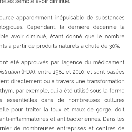
elles semble avoir diminué.
e
d
é
c
 source apparemment inépuisable de substances
l
i
logiques. Cependant, la dernière décennie la
n
d
le avoir diminué, étant donné que le nombre
e
l
nts à partir de produits naturels a chuté de 30%.
a
r
e
c
nt été approuvés par l’agence du médicament
h
e
r
stration
(FDA), entre 1981 et 2010, et sont basées
c
h
vient directement ou à travers une transformation
e
d
e thym, par exemple, qui a été utilisé sous la forme
e
p
r
iles essentielles dans de nombreuses cultures
o
d
lle pour traiter la toux et maux de gorge, doit
u
i
nti-inflammatoires et antibactériennes. Dans les
t
s
ernier de nombreuses entreprises et centres de
n
a