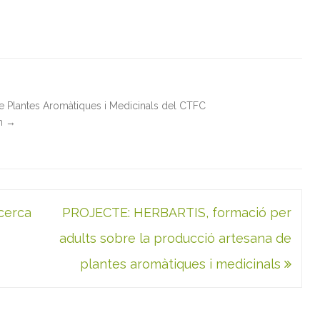
de Plantes Aromàtiques i Medicinals del CTFC
in
→
ecerca
PROJECTE: HERBARTIS, formació per
adults sobre la producció artesana de
plantes aromàtiques i medicinals