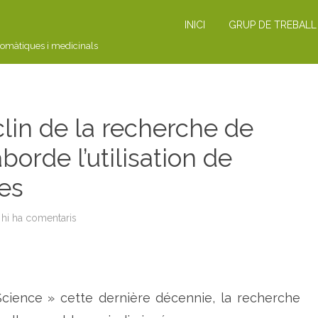
INICI
GRUP DE TREBALL
romàtiques i medicinals
in de la recherche de
borde l’utilisation de
es
hi ha comentaris
a
N
O
U
V
E
L
L
cience » cette dernière décennie, la recherche
E
:
l