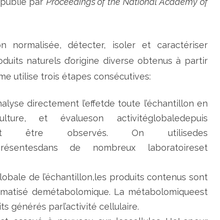
 publié par
Proceedings of the National Academy of
l
l
e
s
m
é
 normalisée, détecter, isoler et caractériser
t
h
duits naturels d’origine diverse obtenus à partir
o
d
 utilise trois étapes consécutives:
e
s
lyse directement l’effetde toute l’échantillon en
ture, et évalueson activitéglobaledepuis
ent être observés. On utilisedes
s présentesdans de nombreux laboratoireset
globale de l’échantillon,les produits contenus sont
omatisé demétabolomique. La métabolomiqueest
 générés parl’activité cellulaire.