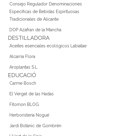
Consejo Regulador Denominaciones
Específicas de Bebidas Espirituosas
Tradicionales de Alicante
DOP Azafran de la Mancha
DESTIL·LADORA
Aceites esenciales ecológicos Labiatae
Alcarria Flora
Aroplantas S.L.
EDUCACIÓ
Carme Bosch
El Vergel de las Hadas
Fitomon BLOG
Herboristeria Nogué
Jardí Botànic de Gombrèn