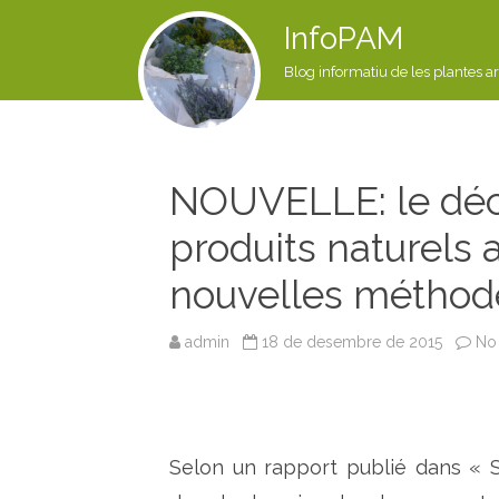
InfoPAM
Blog informatiu de les plantes a
NOUVELLE: le décl
produits naturels a
nouvelles méthod
admin
18 de desembre de 2015
No 
Selon un rapport publié dans « S