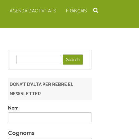
AGENDA D’ACTIVITATS
FRANÇAIS
S
e
a
r
DONA’T D’ALTA PER REBRE EL
c
NEWSLETTER
h
Nom
Cognoms