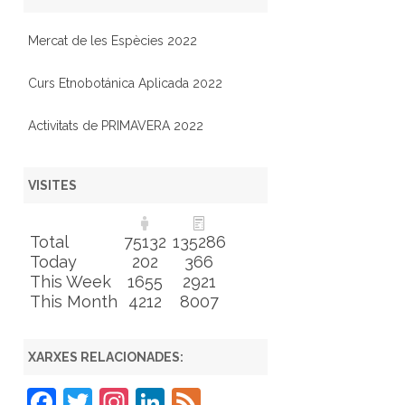
Mercat de les Espècies 2022
Curs Etnobotánica Aplicada 2022
Activitats de PRIMAVERA 2022
VISITES
Total
75132
135286
Today
202
366
This Week
1655
2921
This Month
4212
8007
XARXES RELACIONADES:
F
T
In
Li
F