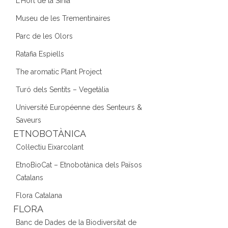
L'Hort de la Sínia
Museu de les Trementinaires
Parc de les Olors
Ratafia Espiells
The aromatic Plant Project
Turó dels Sentits – Vegetàlia
Université Européenne des Senteurs &
Saveurs
ETNOBOTÀNICA
Col·lectiu Eixarcolant
EtnoBioCat – Etnobotànica dels Països
Catalans
Flora Catalana
FLORA
Banc de Dades de la Biodiversitat de