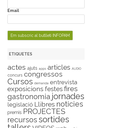
Email
ETIQUETES
actes
articles
ajuts
apps
AUDIO
congressos
concurs
Cursos
entrevista
demanda
fires
exposicions
festes
jornades
gastronomia
noticies
Llibres
legislació
PROJECTES
premis
sortides
recursos
tallers