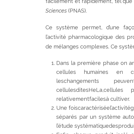
facilement et rapidement, tel que
Sciences
(PNAS).
Ce système permet, d’une façon
l’activité pharmacologique des pro
de mélanges complexes. Ce système
Dans la première phase on ana
cellules humaines en cul
leschangements peuv
cellulesditesHeLa,cellule
relativementfacilesà cultiver.
Une foiscaractériséel’activité
séparés par un système aut
l’étude systématiquedesproduits