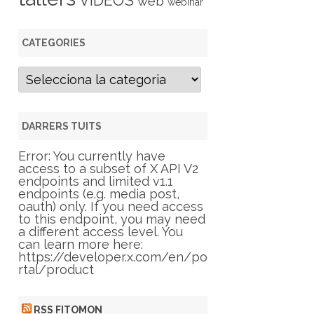
VIDEOS
web
webinar
CATEGORIES
C
a
t
e
g
DARRERS TUITS
o
r
Error: You currently have
i
access to a subset of X API V2
e
endpoints and limited v1.1
s
endpoints (e.g. media post,
oauth) only. If you need access
to this endpoint, you may need
a different access level. You
can learn more here:
https://developer.x.com/en/po
rtal/product
RSS FITOMON