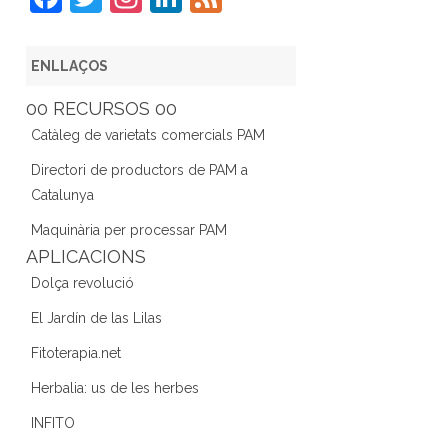
a
w
st
n
e
c
itt
a
k
e
ENLLAÇOS
e
er
gr
e
d
00 RECURSOS 00
b
a
dI
Catàleg de varietats comercials PAM
o
m
n
Directori de productors de PAM a
o
Catalunya
k
Maquinària per processar PAM
APLICACIONS
Dolça revolució
El Jardín de las Lilas
Fitoterapia.net
Herbalia: us de les herbes
INFITO