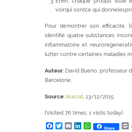
Enfin, chaque produit isolé
voirqui sontce qui donnelespr
Pour démontrer son efficacité, 
identifié quatre substances inco
inflammatoire et neuroregenerati
lutter contre certaines maladies m
Auteur
: David Bueno, professeur d
Barcelone.
Source
:
Ara.cat
, 13/12/2015
(Visited 76 times, 1 visits today)
F
T
E
L
W
P
Share