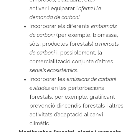
activar i equiparar l’
oferta i la
demanda de carboni
.
Incorporar els diferents
embornals
de carboni
(per exemple, biomassa,
sòls, productes forestals)
a mercats
de carboni
i, possiblement, la
comercialització conjunta d’altres
s
erveis ecosistèmics
.
Incorporar les
emissions de carboni
evitades
en les pertorbacions
forestals, per exemple, gratificant
prevenció d’incendis forestals i altres
activitats d’adaptació al canvi
climàtic.