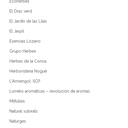
Ecoherbes
El Drac verd
El Jardín de las Lilas
El Jarpil
Esencias Lozano
Grupo Herbex
Herbes de la Conca
Herboristeria Nogué
L'Armengol, SCP
Lurreko aromáticas – revolución de aromas
Milfulles
Natural subirats
Naturges