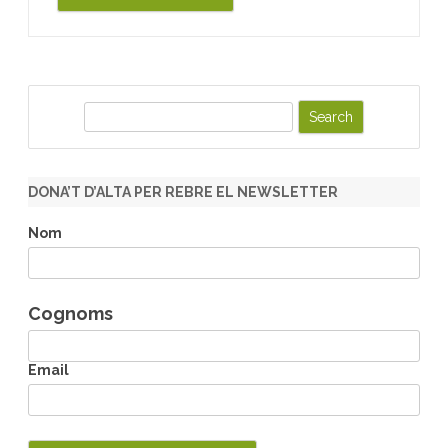
S
e
a
r
DONA’T D’ALTA PER REBRE EL NEWSLETTER
c
h
Nom
Cognoms
Email