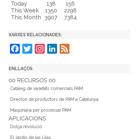
Today
138
156
This Week
1350
2298
This Month
3907
7384
XARXES RELACIONADES:
F
T
In
Li
F
a
w
st
n
e
c
itt
a
k
e
ENLLAÇOS
e
er
gr
e
d
00 RECURSOS 00
b
a
dI
Catàleg de varietats comercials PAM
o
m
n
Directori de productors de PAM a Catalunya
o
Maquinària per processar PAM
k
APLICACIONS
Dolça revolució
El Jardín de las Lilas