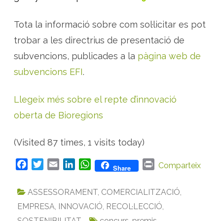
Tota la informació sobre com sol·licitar es pot
trobar a les directrius de presentació de
subvencions, publicades a la
pàgina web de
subvencions EFI
.
Llegeix més sobre el repte d’innovació
oberta de Bioregions
(Visited 87 times, 1 visits today)
F
T
E
L
W
P
Comparteix
Share
a
w
m
i
h
r
c
i
a
n
a
i
ASSESSORAMENT
,
COMERCIALITZACIÓ
,
e
t
i
k
t
n
EMPRESA
,
INNOVACIÓ
,
RECOL·LECCIÓ
,
b
t
l
e
s
t
SOSTENIBILITAT
concurs
,
premis
,