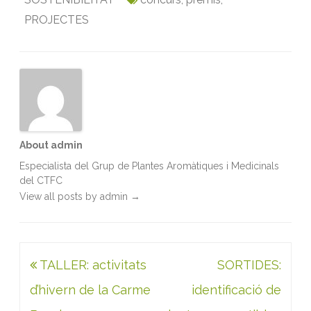
o
e
d
A
PROJECTES
o
r
I
p
k
n
p
About admin
Especialista del Grup de Plantes Aromàtiques i Medicinals
del CTFC
View all posts by admin
→
Navegació
TALLER: activitats
SORTIDES:
d'entrades
d’hivern de la Carme
identificació de