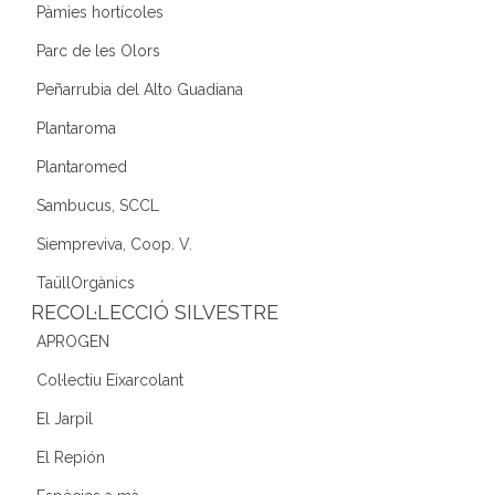
Pàmies hortícoles
Parc de les Olors
Peñarrubia del Alto Guadiana
Plantaroma
Plantaromed
Sambucus, SCCL
Siempreviva, Coop. V.
TaüllOrgànics
RECOL·LECCIÓ SILVESTRE
APROGEN
Col·lectiu Eixarcolant
El Jarpil
El Repión