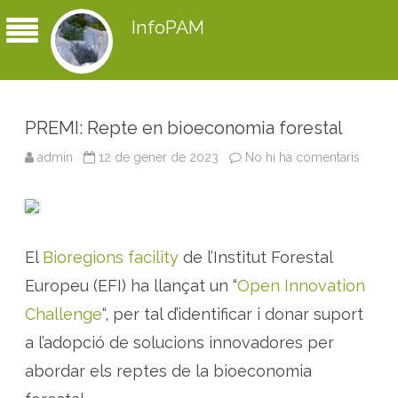
InfoPAM
PREMI: Repte en bioeconomia forestal
admin
12 de gener de 2023
No hi ha comentaris
a
P
R
E
M
I
:
R
El
Bioregions facility
de l’Institut Forestal
e
p
t
Europeu (EFI) ha llançat un “
Open Innovation
e
e
Challenge
“, per tal d’identificar i donar suport
n
b
a l’adopció de solucions innovadores per
i
o
abordar els reptes de la bioeconomia
e
c
o