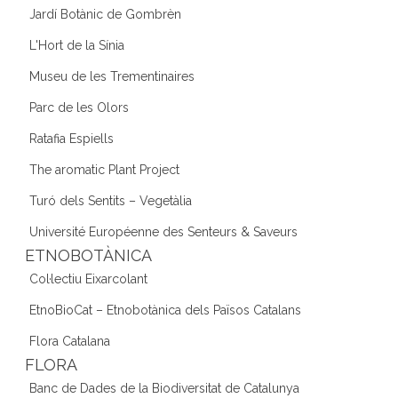
Jardí Botànic de Gombrèn
L'Hort de la Sínia
Museu de les Trementinaires
Parc de les Olors
Ratafia Espiells
The aromatic Plant Project
Turó dels Sentits – Vegetàlia
Université Européenne des Senteurs & Saveurs
ETNOBOTÀNICA
Col·lectiu Eixarcolant
EtnoBioCat – Etnobotànica dels Països Catalans
Flora Catalana
FLORA
Banc de Dades de la Biodiversitat de Catalunya