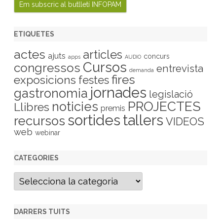
ETIQUETES
actes
articles
ajuts
concurs
apps
AUDIO
Cursos
congressos
entrevista
demanda
fires
exposicions
festes
jornades
gastronomia
legislació
PROJECTES
noticies
Llibres
premis
sortides
tallers
recursos
VIDEOS
web
webinar
CATEGORIES
C
a
t
e
g
DARRERS TUITS
o