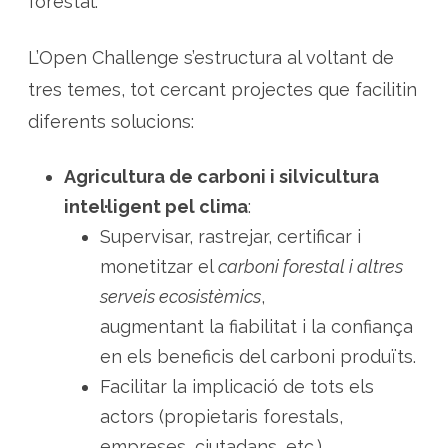
forestal.
n
o
m
i
L’Open Challenge s’estructura al voltant de
a
f
tres temes, tot cercant projectes que facilitin
o
r
diferents solucions:
e
s
t
a
Agricultura de carboni i silvicultura
l
intel·ligent pel clima
:
Supervisar, rastrejar, certificar i
monetitzar el
carboni forestal i altres
serveis ecosistèmics
,
augmentant la fiabilitat i la confiança
en els beneficis del carboni produïts.
Facilitar la implicació de tots els
actors (propietaris forestals,
empreses, ciutadans, etc.)