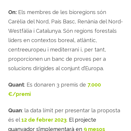
On:
Els membres de les bioregions són
Carèlia del Nord, País Basc, Renània del Nord-
Westfàlia i Catalunya. Són regions forestals
líders en contextos boreal, atlàntic,
centreeuropeu i mediterrani i, per tant,
proporcionen un banc de proves per a
solucions dirigides al conjunt d’Europa.
Quant
: Es donaren 3 premis de
7.000
€/premi
Quan
: la data límit per presentar la proposta
és el
12 de febrer 2023
.
El projecte
guanyador s’implementarà en
9 mesos