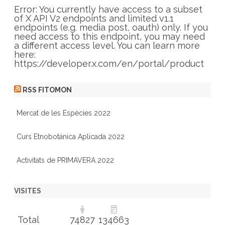
r
Error: You currently have access to a subset
i
of X API V2 endpoints and limited v1.1
e
endpoints (e.g. media post, oauth) only. If you
s
need access to this endpoint, you may need
a different access level. You can learn more
here:
https://developer.x.com/en/portal/product
RSS FITOMON
Mercat de les Espècies 2022
Curs Etnobotánica Aplicada 2022
Activitats de PRIMAVERA 2022
VISITES
Total
74827
134663