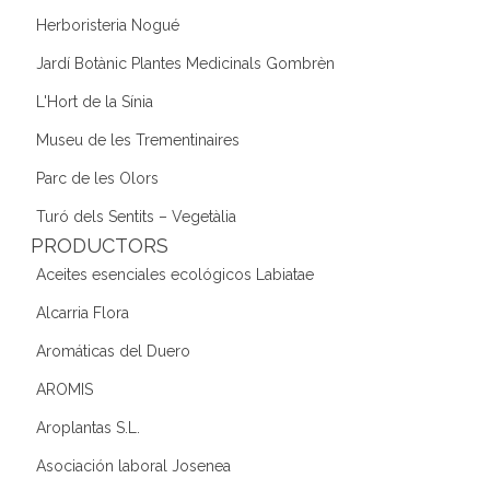
Herboristeria Nogué
Jardí Botànic Plantes Medicinals Gombrèn
L'Hort de la Sínia
Museu de les Trementinaires
Parc de les Olors
Turó dels Sentits – Vegetàlia
PRODUCTORS
Aceites esenciales ecológicos Labiatae
Alcarria Flora
Aromáticas del Duero
AROMIS
Aroplantas S.L.
Asociación laboral Josenea