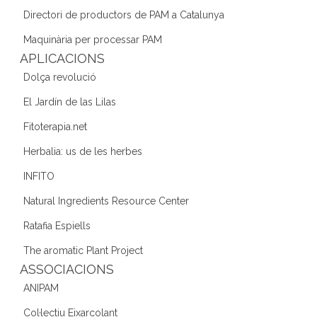
o
m
n
Directori de productors de PAM a Catalunya
o
Maquinària per processar PAM
k
APLICACIONS
Dolça revolució
El Jardín de las Lilas
Fitoterapia.net
Herbalia: us de les herbes
INFITO
Natural Ingredients Resource Center
Ratafia Espiells
The aromatic Plant Project
ASSOCIACIONS
ANIPAM
Col·lectiu Eixarcolant