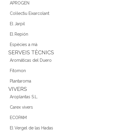
APROGEN
Col·lectiu Eixarcolant
El Jarpil
El Repión
Espècies a mà
SERVEIS TÈCNICS
Aromáticas del Duero
Fitomon
Plantaroma
VIVERS
Aroplantas S.L.
Carex vivers
ECOPAM
El Vergel de las Hadas