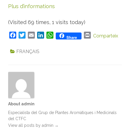
Plus d’informations
(Visited 69 times, 1 visits today)
F
T
E
L
W
P
Comparteix
Share
a
w
m
i
h
r
c
i
a
n
a
i
FRANÇAIS
e
t
i
k
t
n
b
t
l
e
s
t
o
e
d
A
o
r
I
p
k
n
p
About admin
Especialista del Grup de Plantes Aromàtiques i Medicinals
del CTFC
View all posts by admin
→