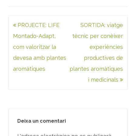
Navegació
PROJECTE: LIFE
SORTIDA: viatge
d'entrades
Montado-Adapt,
tècnic per conèixer
com valoritzar la
experiències
devesa amb plantes
productives de
aromàtiques
plantes aromàtiques
i medicinals
Deixa un comentari