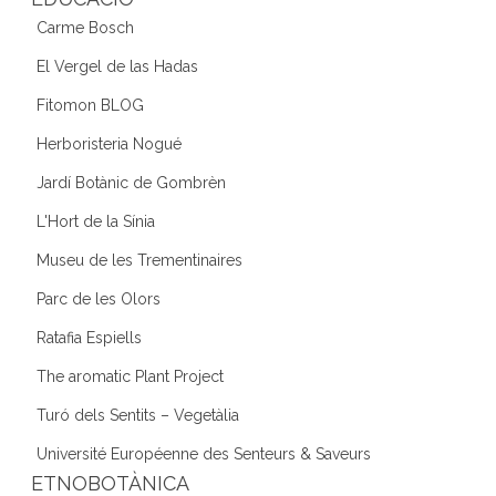
Carme Bosch
El Vergel de las Hadas
Fitomon BLOG
Herboristeria Nogué
Jardí Botànic de Gombrèn
L'Hort de la Sínia
Museu de les Trementinaires
Parc de les Olors
Ratafia Espiells
The aromatic Plant Project
Turó dels Sentits – Vegetàlia
Université Européenne des Senteurs & Saveurs
ETNOBOTÀNICA