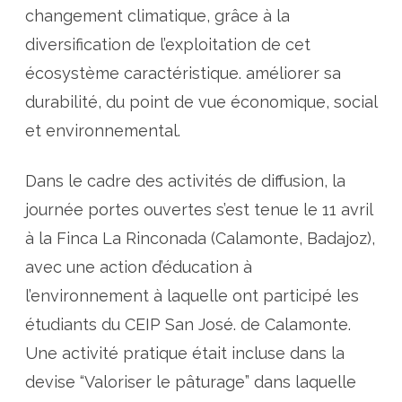
a
changement climatique, grâce à la
d
o
-
diversification de l’exploitation de cet
A
d
écosystème caractéristique. améliorer sa
a
p
durabilité, du point de vue économique, social
t
,
c
et environnemental.
o
m
m
e
Dans le cadre des activités de diffusion, la
n
t
journée portes ouvertes s’est tenue le 11 avril
a
m
à la Finca La Rinconada (Calamonte, Badajoz),
é
l
avec une action d’éducation à
i
o
r
l’environnement à laquelle ont participé les
e
r
étudiants du CEIP San José. de Calamonte.
l
e
Une activité pratique était incluse dans la
p
â
t
devise “Valoriser le pâturage” dans laquelle
u