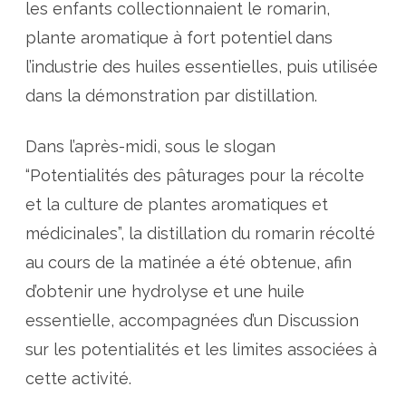
r
les enfants collectionnaient le romarin,
a
g
plante aromatique à fort potentiel dans
e
a
l’industrie des huiles essentielles, puis utilisée
v
e
c
dans la démonstration par distillation.
d
e
s
p
Dans l’après-midi, sous le slogan
l
a
“Potentialités des pâturages pour la récolte
n
t
et la culture de plantes aromatiques et
e
s
a
médicinales”, la distillation du romarin récolté
r
o
au cours de la matinée a été obtenue, afin
m
a
d’obtenir une hydrolyse et une huile
t
i
essentielle, accompagnées d’un Discussion
q
u
e
sur les potentialités et les limites associées à
s
cette activité.