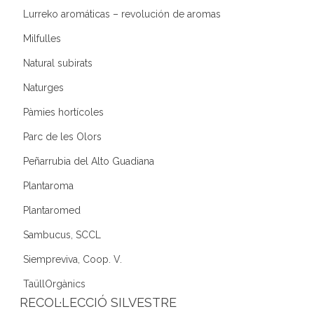
Lurreko aromáticas – revolución de aromas
Milfulles
Natural subirats
Naturges
Pàmies hortícoles
Parc de les Olors
Peñarrubia del Alto Guadiana
Plantaroma
Plantaromed
Sambucus, SCCL
Siempreviva, Coop. V.
TaüllOrgànics
RECOL·LECCIÓ SILVESTRE