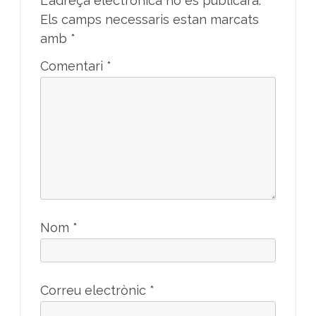
L'adreça electrònica no es publicarà.
Els camps necessaris estan marcats
amb
*
Comentari
*
Nom
*
Correu electrònic
*