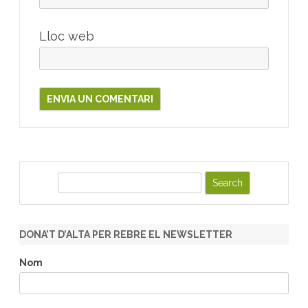
Lloc web
S
e
a
r
DONA’T D’ALTA PER REBRE EL NEWSLETTER
c
h
Nom