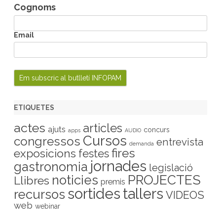
Cognoms
Email
ETIQUETES
actes
articles
ajuts
concurs
apps
AUDIO
Cursos
congressos
entrevista
demanda
fires
exposicions
festes
jornades
gastronomia
legislació
PROJECTES
noticies
Llibres
premis
sortides
tallers
recursos
VIDEOS
web
webinar