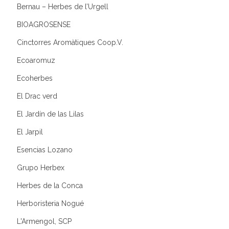
Bernau – Herbes de l’Urgell
BIOAGROSENSE
Cinctorres Aromàtiques Coop.V.
Ecoaromuz
Ecoherbes
El Drac verd
El Jardín de las Lilas
El Jarpil
Esencias Lozano
Grupo Herbex
Herbes de la Conca
Herboristeria Nogué
L'Armengol, SCP