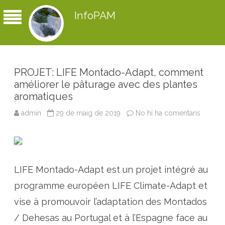
InfoPAM
PROJET: LIFE Montado-Adapt, comment
améliorer le pâturage avec des plantes
aromatiques
admin
29 de maig de 2019
No hi ha comentaris
a
P
R
O
J
E
T
:
LIFE Montado-Adapt est un projet intégré au
L
I
F
programme européen LIFE Climate-Adapt et
E
M
vise à promouvoir l’adaptation des Montados
o
n
/ Dehesas au Portugal et à l’Espagne face au
t