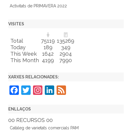
Activitats de PRIMAVERA 2022
VISITES
Total
75119
135269
Today
189
349
This Week
1642
2904
This Month
4199
7990
XARXES RELACIONADES:
F
T
In
Li
F
a
w
st
n
e
c
itt
a
k
e
ENLLAÇOS
e
er
gr
e
d
00 RECURSOS 00
b
a
dI
Catàleg de varietats comercials PAM