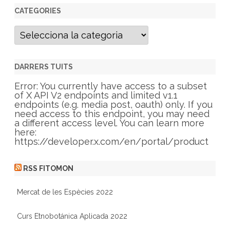
CATEGORIES
C
a
t
e
g
DARRERS TUITS
o
r
Error: You currently have access to a subset
i
of X API V2 endpoints and limited v1.1
e
endpoints (e.g. media post, oauth) only. If you
s
need access to this endpoint, you may need
a different access level. You can learn more
here:
https://developer.x.com/en/portal/product
RSS FITOMON
Mercat de les Espècies 2022
Curs Etnobotánica Aplicada 2022