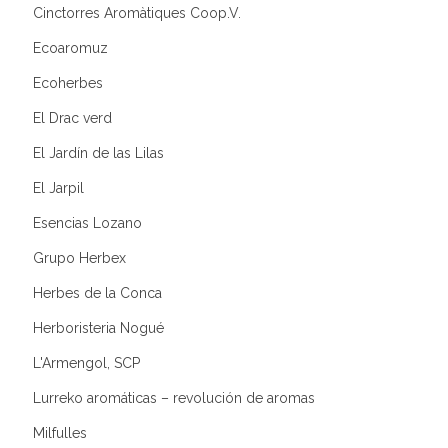
Cinctorres Aromàtiques Coop.V.
Ecoaromuz
Ecoherbes
El Drac verd
El Jardín de las Lilas
El Jarpil
Esencias Lozano
Grupo Herbex
Herbes de la Conca
Herboristeria Nogué
L'Armengol, SCP
Lurreko aromáticas – revolución de aromas
Milfulles