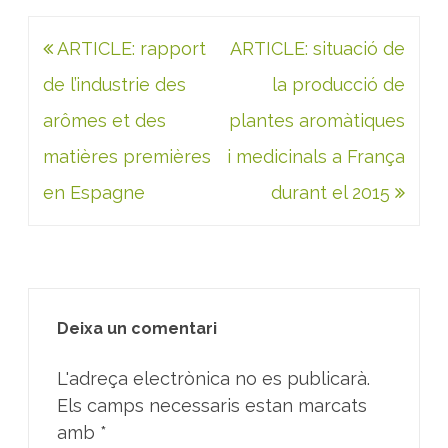
Navegació
ARTICLE: rapport
ARTICLE: situació de
d'entrades
de l’industrie des
la producció de
arômes et des
plantes aromàtiques
matières premières
i medicinals a França
en Espagne
durant el 2015
Deixa un comentari
L'adreça electrònica no es publicarà.
Els camps necessaris estan marcats
amb
*