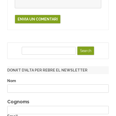
S
e
a
r
DONA’T D’ALTA PER REBRE EL NEWSLETTER
c
h
Nom
Cognoms