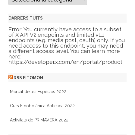
a
t
e
g
DARRERS TUITS
o
r
Error: You currently have access to a subset
i
of X API V2 endpoints and limited v1.1
e
endpoints (e.g. media post, oauth) only. If you
s
need access to this endpoint, you may need
a different access level. You can learn more
here:
https://developer.x.com/en/portal/product
RSS FITOMON
Mercat de les Espècies 2022
Curs Etnobotánica Aplicada 2022
Activitats de PRIMAVERA 2022