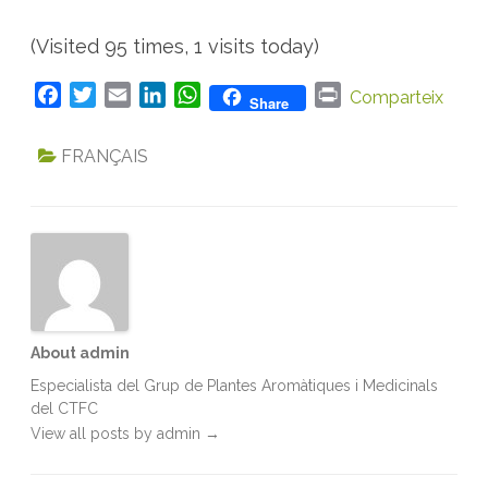
(Visited 95 times, 1 visits today)
F
T
E
L
W
P
Comparteix
Share
a
w
m
i
h
r
c
i
a
n
a
i
FRANÇAIS
e
t
i
k
t
n
b
t
l
e
s
t
o
e
d
A
o
r
I
p
k
n
p
About admin
Especialista del Grup de Plantes Aromàtiques i Medicinals
del CTFC
View all posts by admin
→