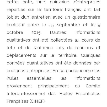
cette note, une quinzaine d’entreprises
n
j
o
réparties sur le territoire français ont fait
n
c
l’objet d’un entretien avec un questionnaire
t
u
qualitatif entre le 25 septembre et le 9
r
e
P
octobre 2015. D’autres informations
P
A
qualitatives ont été collectées au cours de
M
2
l’été et de l’automne lors de réunions et
0
1
déplacements sur le territoire. Quelques
5
e
n
données quantitatives ont été données par
F
r
quelques entreprises. En ce qui concerne les
a
n
huiles essentielles, les informations
c
e
proviennent principalement du Comité
Interprofessionnel des Huiles Essentielles
Françaises (CIHEF).