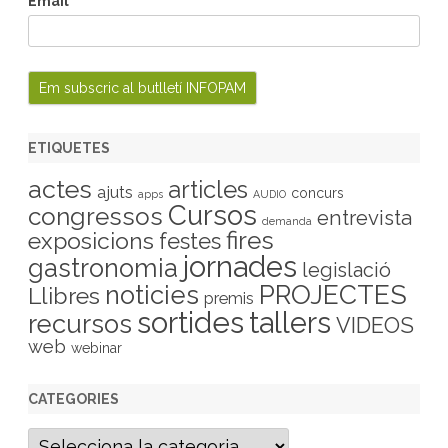
Email
ETIQUETES
actes
articles
ajuts
concurs
apps
AUDIO
Cursos
congressos
entrevista
demanda
fires
exposicions
festes
jornades
gastronomia
legislació
PROJECTES
noticies
Llibres
premis
sortides
tallers
recursos
VIDEOS
web
webinar
CATEGORIES
C