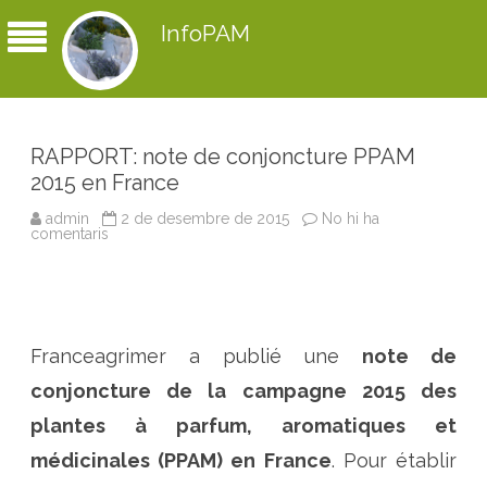
InfoPAM
RAPPORT: note de conjoncture PPAM
2015 en France
admin
2 de desembre de 2015
No hi ha
comentaris
a
R
A
P
P
O
R
T
Franceagrimer a publié une
note de
:
n
o
conjoncture de la campagne 2015 des
t
e
plantes à parfum, aromatiques et
d
e
médicinales (PPAM) en France
. Pour établir
c
o