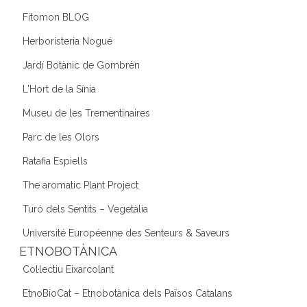
Fitomon BLOG
Herboristeria Nogué
Jardí Botànic de Gombrèn
L'Hort de la Sínia
Museu de les Trementinaires
Parc de les Olors
Ratafia Espiells
The aromatic Plant Project
Turó dels Sentits – Vegetàlia
Université Européenne des Senteurs & Saveurs
ETNOBOTÀNICA
Col·lectiu Eixarcolant
EtnoBioCat – Etnobotànica dels Països Catalans