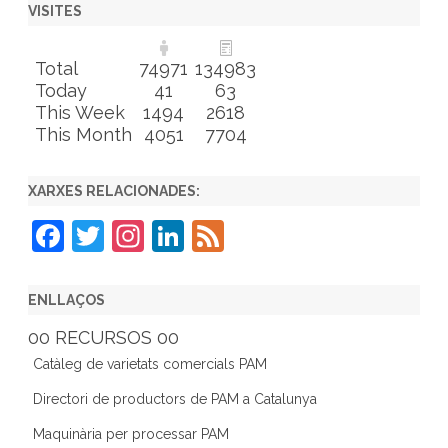
VISITES
Total
74971
134983
Today
41
63
This Week
1494
2618
This Month
4051
7704
XARXES RELACIONADES:
F
T
In
Li
F
a
w
st
n
e
c
itt
a
k
e
ENLLAÇOS
e
er
gr
e
d
00 RECURSOS 00
b
a
dI
Catàleg de varietats comercials PAM
o
m
n
Directori de productors de PAM a Catalunya
o
Maquinària per processar PAM