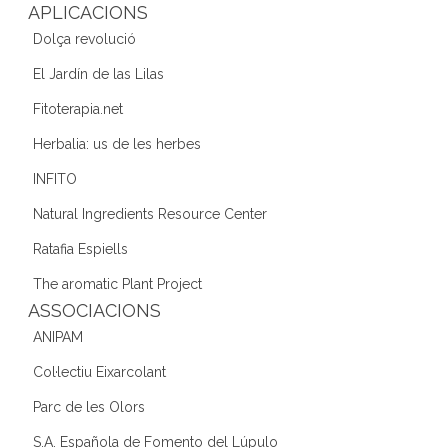
k
APLICACIONS
Dolça revolució
El Jardín de las Lilas
Fitoterapia.net
Herbalia: us de les herbes
INFITO
Natural Ingredients Resource Center
Ratafia Espiells
The aromatic Plant Project
ASSOCIACIONS
ANIPAM
Col·lectiu Eixarcolant
Parc de les Olors
S.A. Española de Fomento del Lúpulo