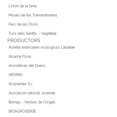
L'Hort de la Sínia
Museu de les Trementinaires
Parc de les Olors
Turó dels Sentits – Vegetàlia
PRODUCTORS
Aceites esenciales ecológicos Labiatae
Alcarria Flora
Aromáticas del Duero
AROMIS
Aroplantas S.L.
Asociación laboral Josenea
Bernau – Herbes de l’Urgell
BIOAGROSENSE