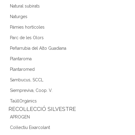
Natural subirats
Naturges
Pàmies hortícoles
Parc de les Olors
Peñarrubia del Alto Guadiana
Plantaroma
Plantaromed
Sambucus, SCCL
Siempreviva, Coop. V.
TaüllOrgànics
RECOL·LECCIÓ SILVESTRE
APROGEN
Col·lectiu Eixarcolant