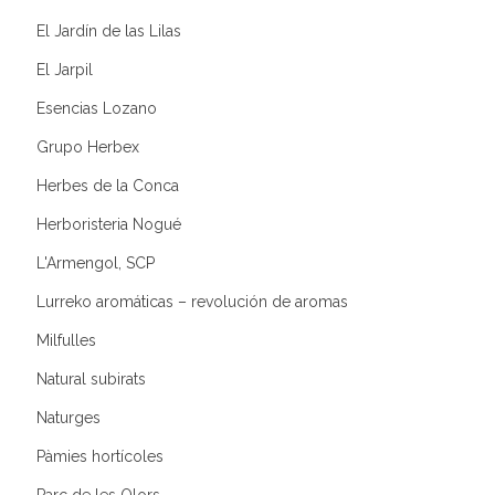
El Jardín de las Lilas
El Jarpil
Esencias Lozano
Grupo Herbex
Herbes de la Conca
Herboristeria Nogué
L'Armengol, SCP
Lurreko aromáticas – revolución de aromas
Milfulles
Natural subirats
Naturges
Pàmies hortícoles
Parc de les Olors