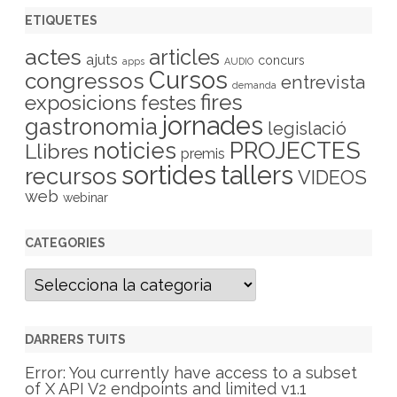
ETIQUETES
actes
articles
ajuts
concurs
apps
AUDIO
Cursos
congressos
entrevista
demanda
fires
exposicions
festes
jornades
gastronomia
legislació
PROJECTES
noticies
Llibres
premis
sortides
tallers
recursos
VIDEOS
web
webinar
CATEGORIES
C
a
t
e
g
DARRERS TUITS
o
r
Error: You currently have access to a subset
i
of X API V2 endpoints and limited v1.1