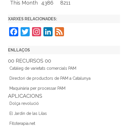
This Month
4386
8211
XARXES RELACIONADES:
F
T
In
Li
F
a
w
st
n
e
c
itt
a
k
e
ENLLAÇOS
e
er
gr
e
d
00 RECURSOS 00
b
a
dI
Catàleg de varietats comercials PAM
o
m
n
Directori de productors de PAM a Catalunya
o
Maquinària per processar PAM
k
APLICACIONS
Dolça revolució
El Jardín de las Lilas
Fitoterapia.net