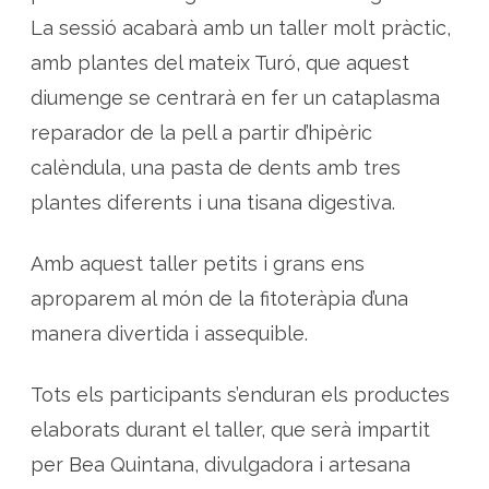
n
t
La sessió acabarà amb un taller molt pràctic,
i
t
amb plantes del mateix Turó, que aquest
s
diumenge se centrarà en fer un cataplasma
reparador de la pell a partir d’hipèric
calèndula, una pasta de dents amb tres
plantes diferents i una tisana digestiva.
Amb aquest taller petits i grans ens
aproparem al món de la fitoteràpia d’una
manera divertida i assequible.
Tots els participants s’enduran els productes
elaborats durant el taller, que serà impartit
per Bea Quintana, divulgadora i artesana