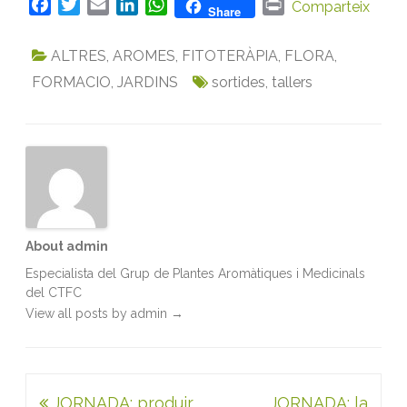
F
T
E
L
W
P
Comparteix
Share
a
w
m
i
h
r
c
i
a
n
a
i
ALTRES
,
AROMES
,
FITOTERÀPIA
,
FLORA
,
e
t
i
k
t
n
FORMACIO
,
JARDINS
sortides
,
tallers
b
t
l
e
s
t
o
e
d
A
o
r
I
p
k
n
p
About admin
Especialista del Grup de Plantes Aromàtiques i Medicinals
del CTFC
View all posts by admin
→
Navegació
JORNADA: produir
JORNADA: la