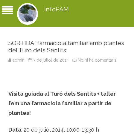
InfoPAM
SORTIDA: farmaciola familiar amb plantes
del Turó dels Sentits
admin
7 de juliol de 2014
No hi ha comentaris
a
S
O
R
T
I
D
A
Visita guiada al Turó dels Sentits + taller
:
f
a
fem una farmaciola familiar a partir de
r
m
plantes!
a
c
i
o
Data
: 20 de juliol 2014, 10:00-13:30 h
l