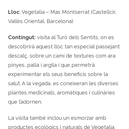
a
f
a
Lloc
: Vegetalia – Mas Montserrat (Castellcir,
m
i
Vallès Oriental, Barcelona).
l
i
a
r
Contingut:
visita al Turó dels Sentits, on es
a
m
descobrirà aquest lloc tan especial passejant
b
p
l
descalç, sobre un camí de textures com ara
a
n
pinyes, palla i argila i que permetrà
t
e
experimentar els seus beneficis sobre la
s
d
e
salut. A la vegada, es coneixeran les diverses
l
T
plantes medicinals, aromàtiques i culinàries
u
r
que l’adornen.
ó
d
e
l
La visita també inclou un esmorzar amb
s
S
productes ecològics i naturals de Vegetalia.
e