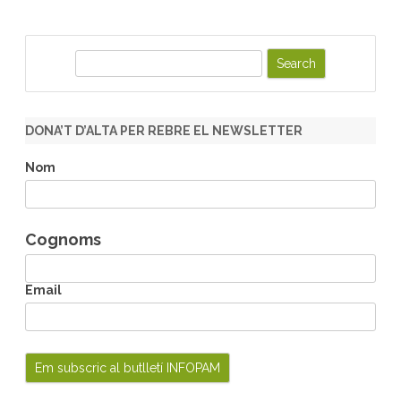
S
e
a
r
DONA’T D’ALTA PER REBRE EL NEWSLETTER
c
h
Nom
Cognoms
Email