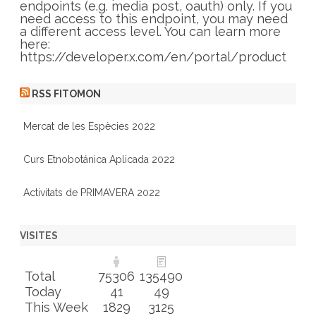
e
endpoints (e.g. media post, oauth) only. If you
s
need access to this endpoint, you may need
a different access level. You can learn more
here:
https://developer.x.com/en/portal/product
RSS FITOMON
Mercat de les Espècies 2022
Curs Etnobotánica Aplicada 2022
Activitats de PRIMAVERA 2022
VISITES
Total
75306
135490
Today
41
49
This Week
1829
3125