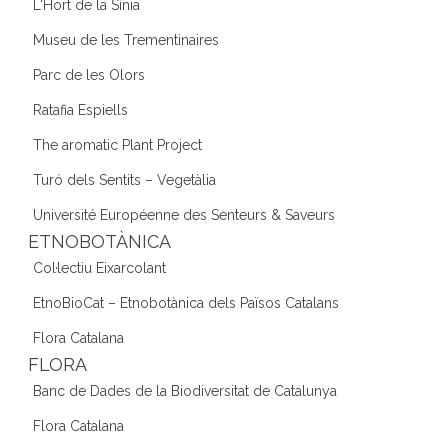
L'Hort de la Sínia
Museu de les Trementinaires
Parc de les Olors
Ratafia Espiells
The aromatic Plant Project
Turó dels Sentits – Vegetàlia
Université Européenne des Senteurs & Saveurs
ETNOBOTÀNICA
Col·lectiu Eixarcolant
EtnoBioCat – Etnobotànica dels Països Catalans
Flora Catalana
FLORA
Banc de Dades de la Biodiversitat de Catalunya
Flora Catalana