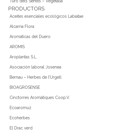
Turó dels Sentits – Vegetàlia
PRODUCTORS
Aceites esenciales ecológicos Labiatae
Alcarria Flora
Aromáticas del Duero
AROMIS
Aroplantas S.L.
Asociación laboral Josenea
Bernau – Herbes de l’Urgell
BIOAGROSENSE
Cinctorres Aromàtiques Coop.V.
Ecoaromuz
Ecoherbes
El Drac verd