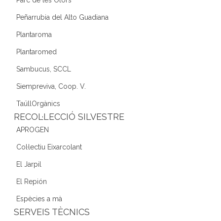
Peñarrubia del Alto Guadiana
Plantaroma
Plantaromed
Sambucus, SCCL
Siempreviva, Coop. V.
TaüllOrgànics
RECOL·LECCIÓ SILVESTRE
APROGEN
Col·lectiu Eixarcolant
El Jarpil
El Repión
Espècies a mà
SERVEIS TÈCNICS