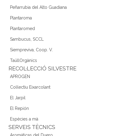
Peñarrubia del Alto Guadiana
Plantaroma
Plantaromed
Sambucus, SCCL
Siempreviva, Coop. V.
TaüllOrgànics
RECOL·LECCIÓ SILVESTRE
APROGEN
Col·lectiu Eixarcolant
El Jarpil
El Repión
Espècies a mà
SERVEIS TÈCNICS
Aromáticas del Duero