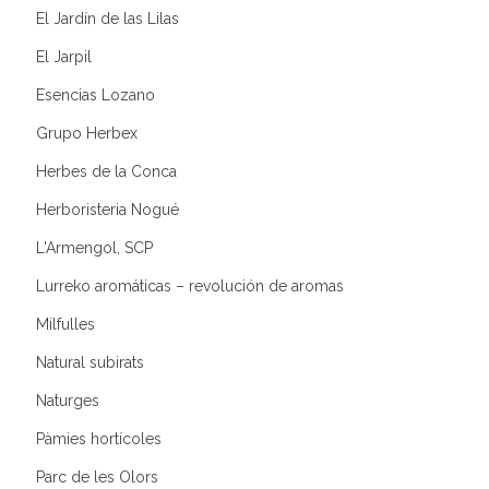
El Jardín de las Lilas
El Jarpil
Esencias Lozano
Grupo Herbex
Herbes de la Conca
Herboristeria Nogué
L'Armengol, SCP
Lurreko aromáticas – revolución de aromas
Milfulles
Natural subirats
Naturges
Pàmies hortícoles
Parc de les Olors