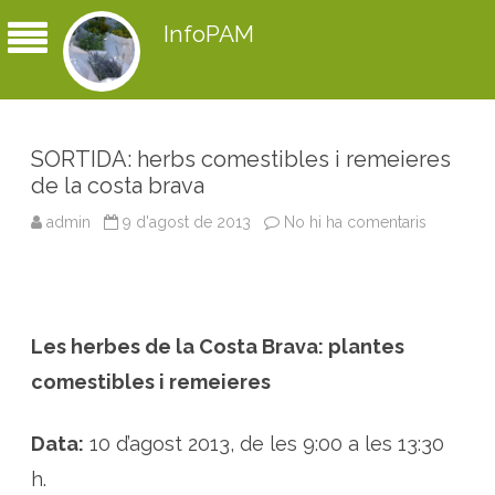
InfoPAM
SORTIDA: herbs comestibles i remeieres
de la costa brava
admin
9 d'agost de 2013
No hi ha comentaris
a
S
O
R
T
I
D
A
Les herbes de la Costa Brava: plantes
:
h
e
comestibles i remeieres
r
b
s
c
Data:
10 d’agost 2013, de les 9:00 a les 13:30
o
m
h.
e