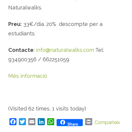
Naturalwalks.
Preu:
33€/dia. 20% descompte per a
estudiants.
Contacte
:
info@naturalwalks.com
Tel:
934900356 / 662251059
Més informació
(Visited 62 times, 1 visits today)
F
T
E
L
W
P
Comparteix
Share
a
w
m
i
h
r