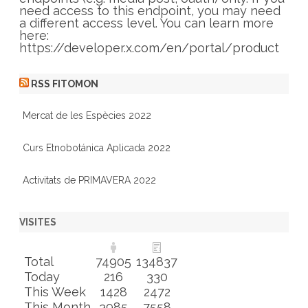
s
need access to this endpoint, you may need
a different access level. You can learn more
here:
https://developer.x.com/en/portal/product
RSS FITOMON
Mercat de les Espècies 2022
Curs Etnobotánica Aplicada 2022
Activitats de PRIMAVERA 2022
VISITES
Total
74905
134837
Today
216
330
This Week
1428
2472
This Month
3985
7558