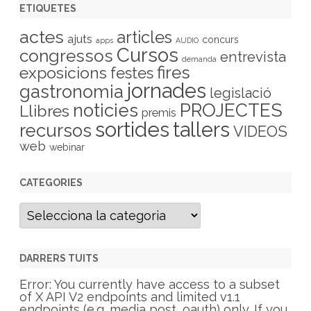
ETIQUETES
actes
articles
ajuts
concurs
apps
AUDIO
Cursos
congressos
entrevista
demanda
fires
exposicions
festes
jornades
gastronomia
legislació
PROJECTES
noticies
Llibres
premis
sortides
tallers
recursos
VIDEOS
web
webinar
CATEGORIES
C
a
t
e
g
DARRERS TUITS
o
r
Error: You currently have access to a subset
i
of X API V2 endpoints and limited v1.1
e
endpoints (e.g. media post, oauth) only. If you