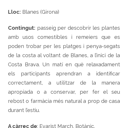
s
t
i
Lloc:
Blanes (Girona)
b
l
e
s
Contingut:
passeig per descobrir les plantes
i
r
amb usos comestibles i remeiers que es
e
m
poden trobar per les platges i penya-segats
e
i
e
de la costa al voltant de Blanes, a l’inici de la
r
e
Costa Brava. Un matí en què relaxadament
s
d
els participants aprendran a identificar
e
l
a
correctament, a utilitzar de la manera
c
o
apropiada o a conservar, per fer el seu
s
t
rebost o farmàcia més natural a prop de casa
a
b
durant l’estiu.
r
a
v
a
A càrrec de
: Evarist March, Botànic.