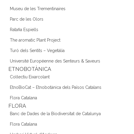
Museu de les Trementinaires
Parc de les Olors
Ratafia Espiells
The aromatic Plant Project
Turó dels Sentits – Vegetàlia
Université Européenne des Senteurs & Saveurs
ETNOBOTÀNICA
Col·lectiu Eixarcolant
EtnoBioCat – Etnobotànica dels Països Catalans
Flora Catalana
FLORA
Banc de Dades de la Biodiversitat de Catalunya
Flora Catalana