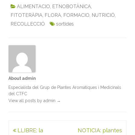
c
i
a
n
a
i
ALIMENTACIO
,
ETNOBOTÀNICA
,
e
t
i
k
t
n
FITOTERÀPIA
,
FLORA
,
FORMACIO
,
NUTRICIÓ
,
b
t
l
e
s
t
RECOL·LECCIÓ
sortides
o
e
d
A
o
r
I
p
k
n
p
About admin
Especialista del Grup de Plantes Aromàtiques i Medicinals
del CTFC
View all posts by admin
→
Navegació
LLIBRE: la
NOTICIA: plantes