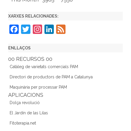
XARXES RELACIONADES:
F
T
In
Li
F
a
w
st
n
e
c
itt
a
k
e
ENLLAÇOS
e
er
gr
e
d
00 RECURSOS 00
b
a
dI
Catàleg de varietats comercials PAM
o
m
n
Directori de productors de PAM a Catalunya
o
Maquinària per processar PAM
k
APLICACIONS
Dolça revolució
El Jardín de las Lilas
Fitoterapia.net