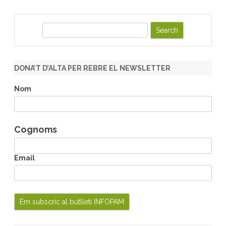
S
e
a
r
DONA’T D’ALTA PER REBRE EL NEWSLETTER
c
h
Nom
Cognoms
Email