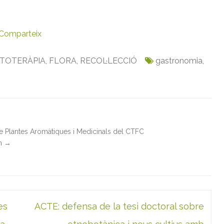
Comparteix
ITOTERÀPIA
,
FLORA
,
RECOL·LECCIÓ
gastronomia
,
de Plantes Aromàtiques i Medicinals del CTFC
in
→
es
ACTE: defensa de la tesi doctoral sobre