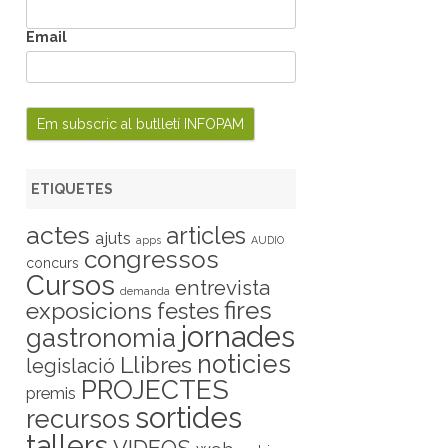
Email
ETIQUETES
actes
articles
ajuts
apps
AUDIO
congressos
concurs
Cursos
entrevista
demanda
fires
exposicions
festes
jornades
gastronomia
noticies
Llibres
legislació
PROJECTES
premis
sortides
recursos
tallers