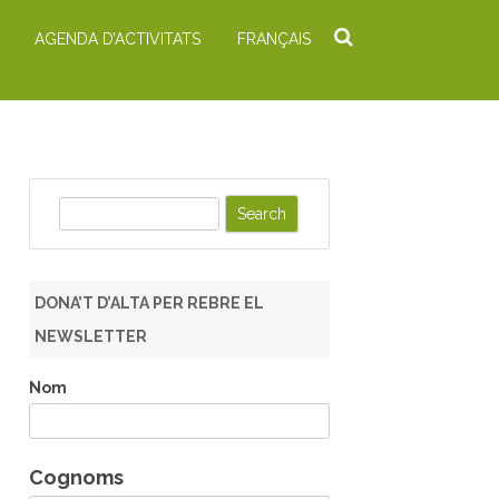
AGENDA D’ACTIVITATS
FRANÇAIS
S
e
a
r
DONA’T D’ALTA PER REBRE EL
c
NEWSLETTER
h
Nom
Cognoms