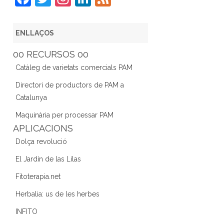
a
w
st
n
e
c
itt
a
k
e
ENLLAÇOS
e
er
gr
e
d
00 RECURSOS 00
b
a
dI
Catàleg de varietats comercials PAM
o
m
n
Directori de productors de PAM a
o
Catalunya
k
Maquinària per processar PAM
APLICACIONS
Dolça revolució
El Jardín de las Lilas
Fitoterapia.net
Herbalia: us de les herbes
INFITO