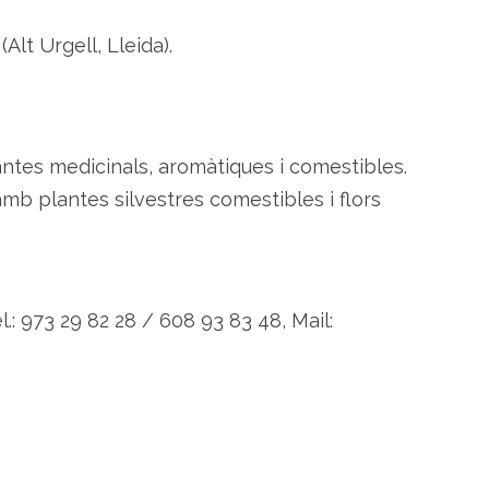
r
a
Alt Urgell, Lleida).
r
i
p
e
r
c
u
r
lantes medicinals, aromàtiques i comestibles.
a
r
amb plantes silvestres comestibles i flors
,
o
l
o
r
a
r
i
l.: 973 29 82 28 / 608 93 83 48, Mail:
d
e
g
u
s
t
a
r