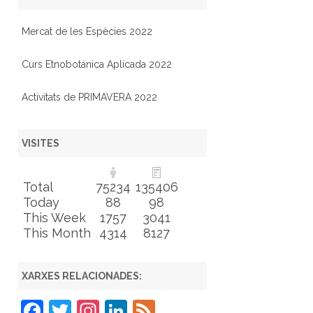
Mercat de les Espècies 2022
Curs Etnobotánica Aplicada 2022
Activitats de PRIMAVERA 2022
VISITES
Total
75234
135406
Today
88
98
This Week
1757
3041
This Month
4314
8127
XARXES RELACIONADES:
F
T
In
Li
F