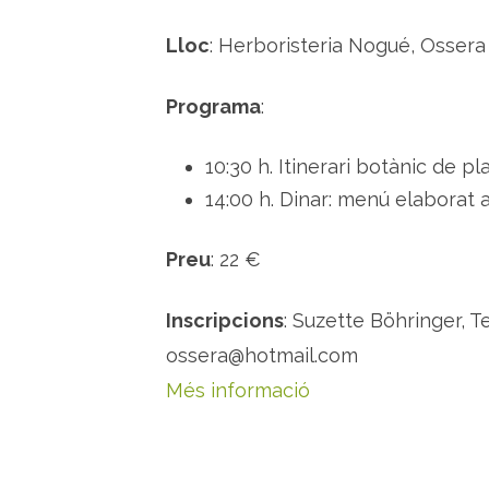
Lloc
: Herboristeria Nogué, Ossera (
Programa
:
10:30 h. Itinerari botànic de p
14:00 h. Dinar: menú elaborat 
Preu
: 22 €
Inscripcions
: Suzette Böhringer, Te
ossera@hotmail.com
Més informació