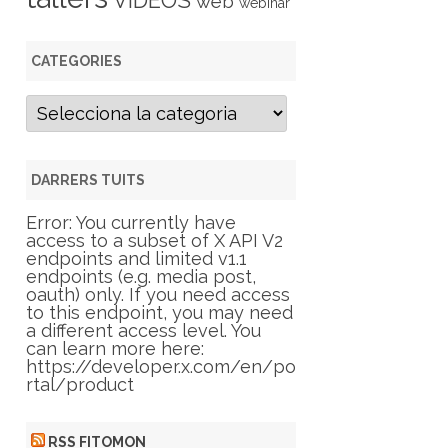
VIDEOS
web
webinar
CATEGORIES
C
a
t
e
g
DARRERS TUITS
o
r
Error: You currently have
i
access to a subset of X API V2
e
endpoints and limited v1.1
s
endpoints (e.g. media post,
oauth) only. If you need access
to this endpoint, you may need
a different access level. You
can learn more here:
https://developer.x.com/en/po
rtal/product
RSS FITOMON