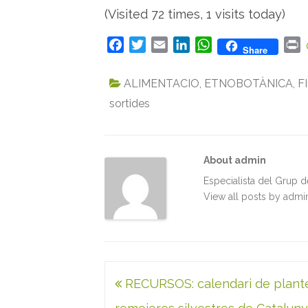
(Visited 72 times, 1 visits today)
F
T
E
L
W
P
Share
a
w
m
i
h
r
c
i
a
n
a
i
ALIMENTACIO
,
ETNOBOTÀNICA
,
F
e
t
i
k
t
n
sortides
b
t
l
e
s
t
o
e
d
A
o
r
I
p
k
n
p
About admin
Especialista del Grup 
View all posts by adm
Navegació
RECURSOS: calendari de plant