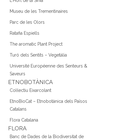
L'Hort de la Sínia
Museu de les Trementinaires
Parc de les Olors
Ratafia Espiells
The aromatic Plant Project
Turó dels Sentits – Vegetàlia
Université Européenne des Senteurs &
Saveurs
ETNOBOTÀNICA
Col·lectiu Eixarcolant
EtnoBioCat – Etnobotànica dels Països
Catalans
Flora Catalana
FLORA
Banc de Dades de la Biodiversitat de