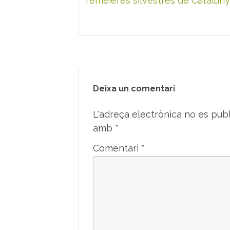
d'entrades
remeieres silvestres de Catalun
Deixa un comentari
L'adreça electrònica no es publ
amb
*
Comentari
*