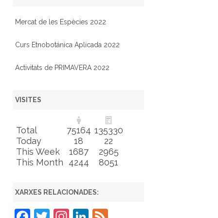
Mercat de les Espècies 2022
Curs Etnobotánica Aplicada 2022
Activitats de PRIMAVERA 2022
VISITES
Total
75164
135330
Today
18
22
This Week
1687
2965
This Month
4244
8051
XARXES RELACIONADES:
F
T
In
Li
F