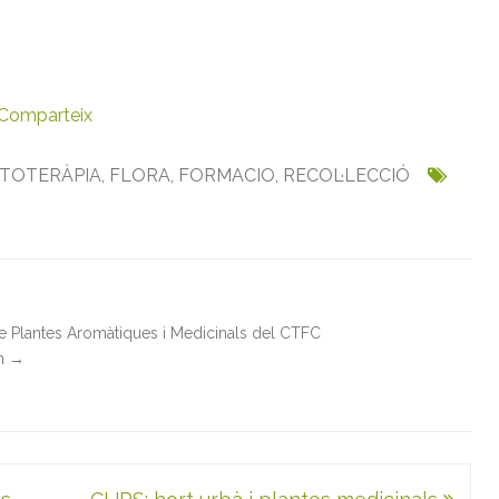
r
h
e
r
b
e
s
Comparteix
ITOTERÀPIA
,
FLORA
,
FORMACIO
,
RECOL·LECCIÓ
de Plantes Aromàtiques i Medicinals del CTFC
in
→