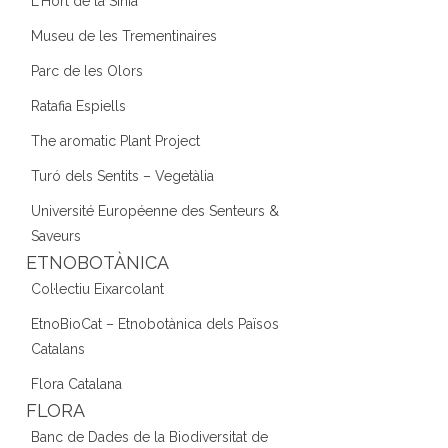
L'Hort de la Sínia
Museu de les Trementinaires
Parc de les Olors
Ratafia Espiells
The aromatic Plant Project
Turó dels Sentits – Vegetàlia
Université Européenne des Senteurs &
Saveurs
ETNOBOTÀNICA
Col·lectiu Eixarcolant
EtnoBioCat – Etnobotànica dels Països
Catalans
Flora Catalana
FLORA
Banc de Dades de la Biodiversitat de