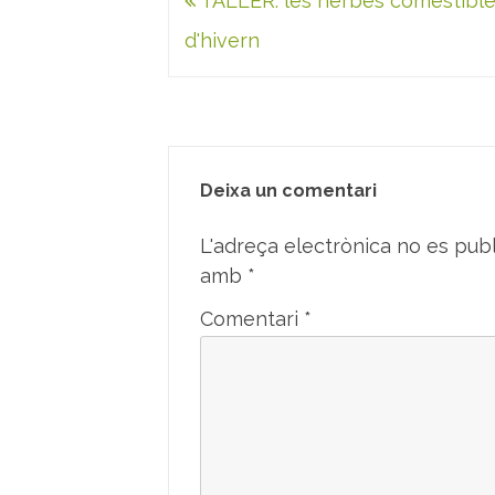
Navegació
TALLER: les herbes comestibl
d'entrades
d'hivern
Deixa un comentari
L'adreça electrònica no es publ
amb
*
Comentari
*