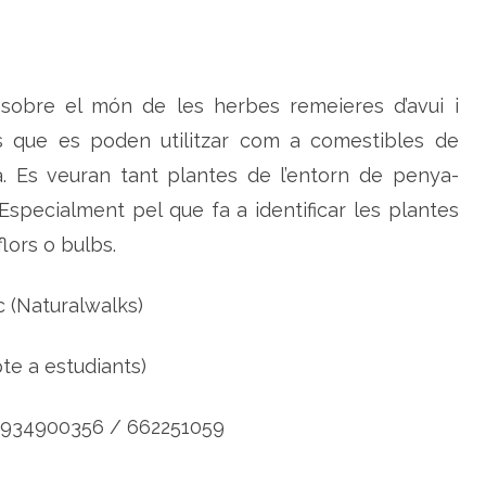
i
g
p
e
l
l
 sobre el món de les herbes remeieres d’avui i
i
t
o
s que es poden utilitzar com a comestibles de
r
a
a. Es veuran tant plantes de l’entorn de penya-
l
t
specialment pel que fa a identificar les plantes
a
r
 flors o bulbs.
r
a
g
o
c (Naturalwalks)
n
í
p
e
e a estudiants)
r
d
e
s
934900356 / 662251059
c
o
b
r
i