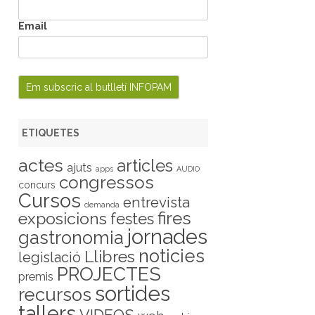
Email
ETIQUETES
actes
articles
ajuts
apps
AUDIO
congressos
concurs
Cursos
entrevista
demanda
fires
exposicions
festes
jornades
gastronomia
noticies
Llibres
legislació
PROJECTES
premis
sortides
recursos
tallers