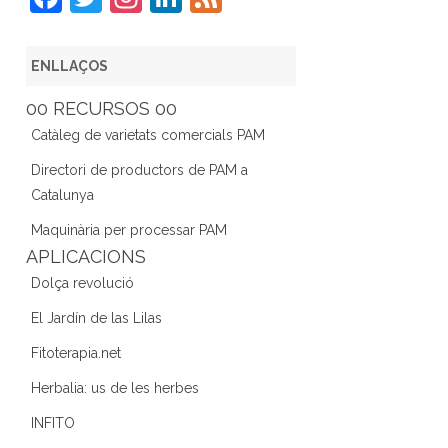
a
w
st
n
e
c
itt
a
k
e
ENLLAÇOS
e
er
gr
e
d
00 RECURSOS 00
b
a
dI
Catàleg de varietats comercials PAM
o
m
n
Directori de productors de PAM a
o
Catalunya
k
Maquinària per processar PAM
APLICACIONS
Dolça revolució
El Jardín de las Lilas
Fitoterapia.net
Herbalia: us de les herbes
INFITO