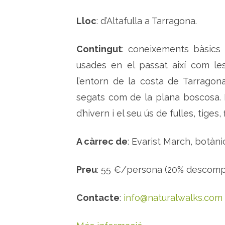
Lloc
: d’Altafulla a Tarragona.
Contingut
: coneixements bàsics
usades en el passat així com le
l’entorn de la costa de Tarragon
segats com de la plana boscosa. E
d’hivern i el seu ús de fulles, tiges,
A càrrec de
: Evarist March, botàni
Preu
: 55 €/persona (20% descompt
Contacte
:
info@naturalwalks.com