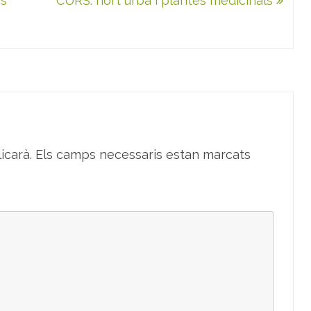
es
CURS: hort urbà i plantes medicinals
icarà.
Els camps necessaris estan marcats