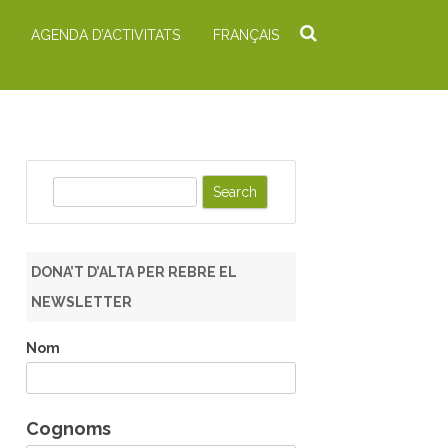
AGENDA D’ACTIVITATS
FRANÇAIS
S
e
a
r
DONA’T D’ALTA PER REBRE EL
c
NEWSLETTER
h
Nom
Cognoms