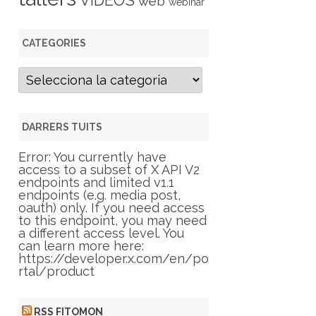
VIDEOS
web
webinar
CATEGORIES
C
a
t
e
g
DARRERS TUITS
o
r
Error: You currently have
i
access to a subset of X API V2
e
endpoints and limited v1.1
s
endpoints (e.g. media post,
oauth) only. If you need access
to this endpoint, you may need
a different access level. You
can learn more here:
https://developer.x.com/en/po
rtal/product
RSS FITOMON