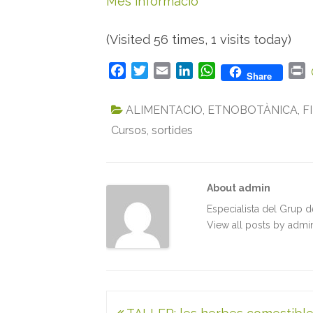
Més informació
(Visited 56 times, 1 visits today)
F
T
E
L
W
P
Share
a
w
m
i
h
r
c
i
a
n
a
i
ALIMENTACIO
,
ETNOBOTÀNICA
,
F
e
t
i
k
t
n
Cursos
,
sortides
b
t
l
e
s
t
o
e
d
A
o
r
I
p
k
n
p
About admin
Especialista del Grup 
View all posts by adm