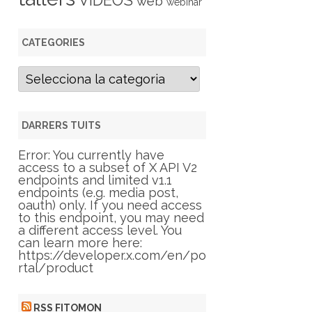
VIDEOS
web
webinar
CATEGORIES
C
a
t
e
g
DARRERS TUITS
o
r
Error: You currently have
i
access to a subset of X API V2
e
endpoints and limited v1.1
s
endpoints (e.g. media post,
oauth) only. If you need access
to this endpoint, you may need
a different access level. You
can learn more here:
https://developer.x.com/en/po
rtal/product
RSS FITOMON