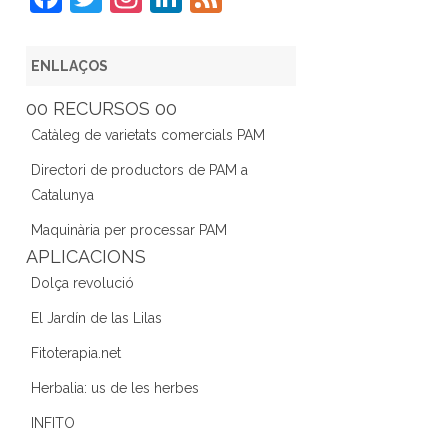
a
w
st
n
e
c
itt
a
k
e
ENLLAÇOS
e
er
gr
e
d
00 RECURSOS 00
b
a
dI
Catàleg de varietats comercials PAM
o
m
n
Directori de productors de PAM a
o
Catalunya
k
Maquinària per processar PAM
APLICACIONS
Dolça revolució
El Jardín de las Lilas
Fitoterapia.net
Herbalia: us de les herbes
INFITO