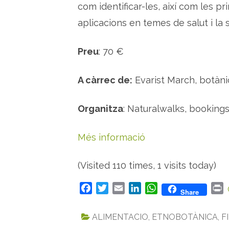
com identificar-les, així com les pri
aplicacions en temes de salut i la
Preu
: 70 €
A càrrec de:
Evarist March, botànic
Organitza
: Naturalwalks, bookin
Més informació
(Visited 110 times, 1 visits today)
F
T
E
L
W
P
Share
a
w
m
i
h
r
c
i
a
n
a
i
ALIMENTACIO
,
ETNOBOTÀNICA
,
F
e
t
i
k
t
n