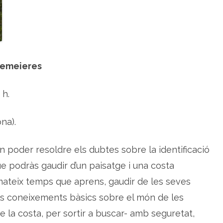
e
s
s
i
l
v
e
s
t
 remeieres
r
e
s
ú
 h.
t
i
l
s
na).
a
l
a
p
n poder resoldre els dubtes sobre la identificació
u
n
ue podràs gaudir d’un paisatge i una costa
t
a
ateix temps que aprens, gaudir de les seves
d
e
l
els coneixements bàsics sobre el món de les
a
M
e la costa, per sortir a buscar- amb seguretat,
ó
r