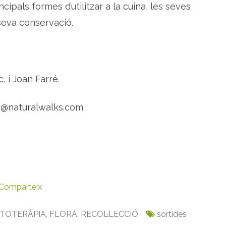
ncipals formes d’utilitzar a la cuina, les seves
a
 seva conservació.
, i Joan Farré.
gs@naturalwalks.com
Comparteix
ITOTERÀPIA
,
FLORA
,
RECOL·LECCIÓ
sortides