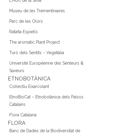
L'Hort de la Sínia
Museu de les Trementinaires
Parc de les Olors
Ratafia Espiells
The aromatic Plant Project
Turó dels Sentits – Vegetàlia
Université Européenne des Senteurs &
Saveurs
ETNOBOTÀNICA
Col·lectiu Eixarcolant
EtnoBioCat – Etnobotànica dels Països
Catalans
Flora Catalana
FLORA
Banc de Dades de la Biodiversitat de