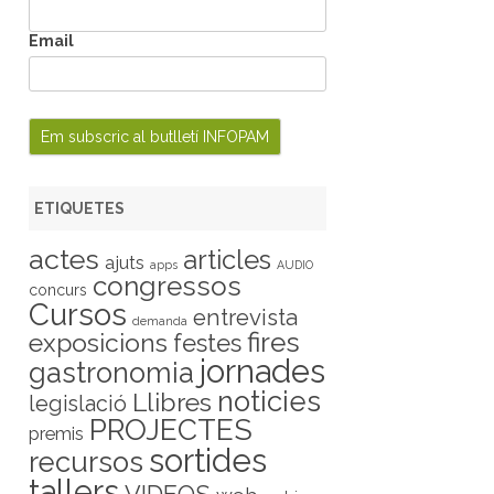
Email
ETIQUETES
actes
articles
ajuts
apps
AUDIO
congressos
concurs
Cursos
entrevista
demanda
fires
exposicions
festes
jornades
gastronomia
noticies
Llibres
legislació
PROJECTES
premis
sortides
recursos
tallers