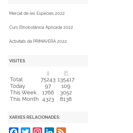
Mercat de les Espècies 2022
Curs Etnobotánica Aplicada 2022
Activitats de PRIMAVERA 2022
VISITES
Total
75243
135417
Today
97
109
This Week
1766
3052
This Month
4323
8138
XARXES RELACIONADES:
F
T
In
Li
F