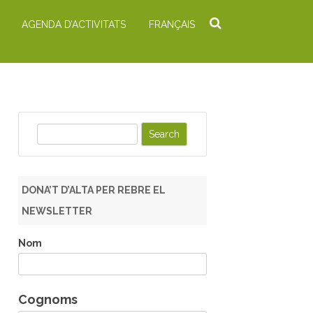
AGENDA D’ACTIVITATS
FRANÇAIS
S
e
a
r
DONA’T D’ALTA PER REBRE EL
c
NEWSLETTER
h
Nom
Cognoms