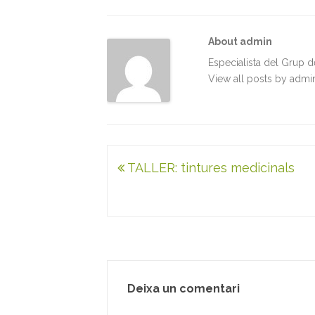
b
t
l
e
s
t
o
e
d
A
About admin
o
r
I
p
k
n
p
Especialista del Grup 
View all posts by adm
Navegació
TALLER: tintures medicinals
d'entrades
Deixa un comentari