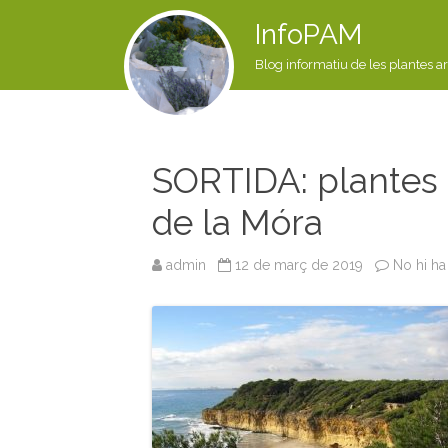
InfoPAM
Blog informatiu de les plantes a
SORTIDA: plantes s
de la Móra
admin
12 de març de 2019
No hi ha