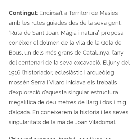
o
a
n
Contingut
: Endinsa’t a Territori de Masies
a
L
amb les rutes guiades des de la seva gent.
l
o
“Ruta de Sant Joan. Màgia i natura” proposa
b
e
conèixer el dolmen de la Vila de la Gola de
r
a
Bous, un dels més grans de Catalunya, l’any
del centenari de la seva excavació. El juny del
1916 l’historiador, eclesiàstic i arqueòleg
mossèn Serra i Vilaró iniciava els treballs
d’exploració d’aquesta singular estructura
megalítica de deu metres de llarg i dos i mig
d’alçada. En coneixerem la història i les seves
singularitats de la mà de Joan Viladomat.