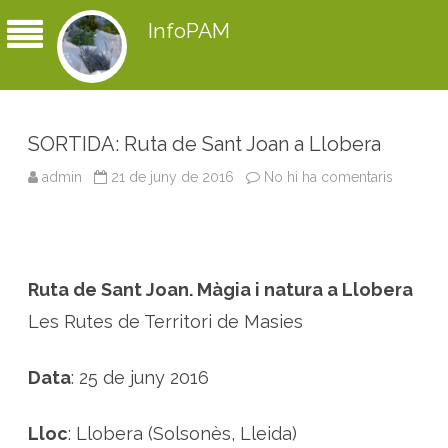
InfoPAM
SORTIDA: Ruta de Sant Joan a Llobera
admin
21 de juny de 2016
No hi ha comentaris
a
S
O
R
T
I
D
A
Ruta de Sant Joan. Màgia i natura a Llobera
:
R
u
Les Rutes de Territori de Masies
t
a
d
e
Data
: 25 de juny 2016
S
a
n
t
Lloc
: Llobera (Solsonès, Lleida)
J