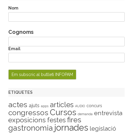
c
h
Nom
Cognoms
Email
ETIQUETES
actes
articles
ajuts
concurs
apps
AUDIO
Cursos
congressos
entrevista
demanda
fires
exposicions
festes
jornades
gastronomia
legislació