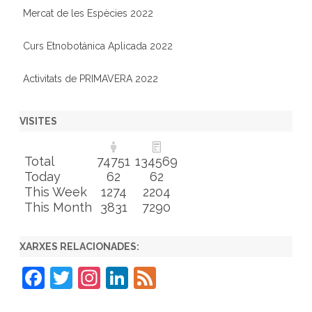
Mercat de les Espècies 2022
Curs Etnobotánica Aplicada 2022
Activitats de PRIMAVERA 2022
VISITES
Total
74751
134569
Today
62
62
This Week
1274
2204
This Month
3831
7290
XARXES RELACIONADES:
F
T
In
Li
F
a
w
st
n
e