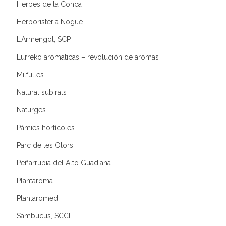
Herbes de la Conca
Herboristeria Nogué
L'Armengol, SCP
Lurreko aromáticas – revolución de aromas
Milfulles
Natural subirats
Naturges
Pàmies hortícoles
Parc de les Olors
Peñarrubia del Alto Guadiana
Plantaroma
Plantaromed
Sambucus, SCCL