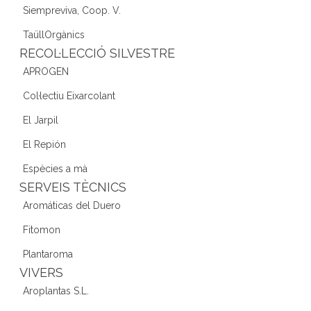
Siempreviva, Coop. V.
TaüllOrgànics
RECOL·LECCIÓ SILVESTRE
APROGEN
Col·lectiu Eixarcolant
El Jarpil
El Repión
Espècies a mà
SERVEIS TÈCNICS
Aromáticas del Duero
Fitomon
Plantaroma
VIVERS
Aroplantas S.L.