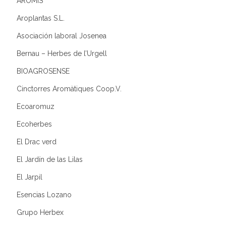
AROMIS
Aroplantas S.L.
Asociación laboral Josenea
Bernau – Herbes de l’Urgell
BIOAGROSENSE
Cinctorres Aromàtiques Coop.V.
Ecoaromuz
Ecoherbes
El Drac verd
El Jardín de las Lilas
El Jarpil
Esencias Lozano
Grupo Herbex