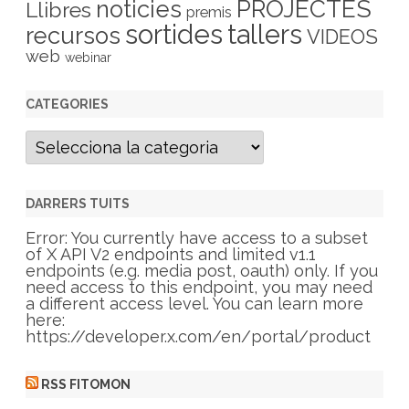
PROJECTES
noticies
Llibres
premis
sortides
tallers
recursos
VIDEOS
web
webinar
CATEGORIES
C
a
t
e
g
DARRERS TUITS
o
r
Error: You currently have access to a subset
i
of X API V2 endpoints and limited v1.1
e
endpoints (e.g. media post, oauth) only. If you
s
need access to this endpoint, you may need
a different access level. You can learn more
here:
https://developer.x.com/en/portal/product
RSS FITOMON