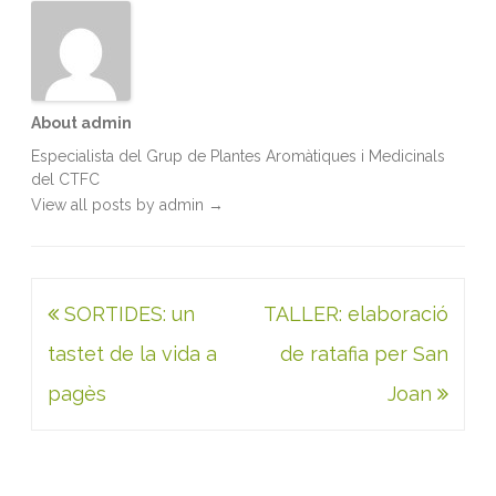
k
n
p
About admin
Especialista del Grup de Plantes Aromàtiques i Medicinals
del CTFC
View all posts by admin
→
Navegació
SORTIDES: un
TALLER: elaboració
d'entrades
tastet de la vida a
de ratafia per San
pagès
Joan