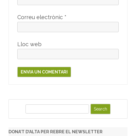
Correu electrònic
*
Lloc web
S
e
a
r
DONA’T D’ALTA PER REBRE EL NEWSLETTER