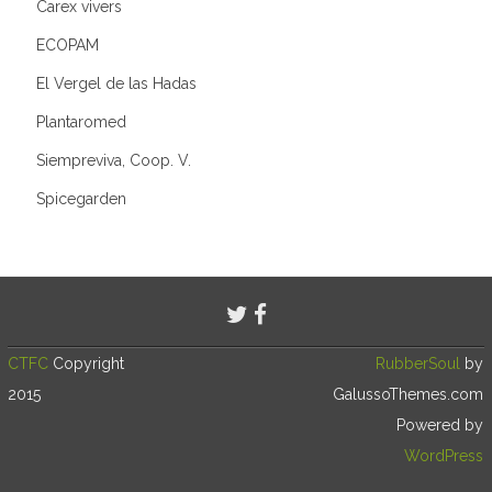
Carex vivers
ECOPAM
El Vergel de las Hadas
Plantaromed
Siempreviva, Coop. V.
Spicegarden
CTFC
Copyright
RubberSoul
by
2015
GalussoThemes.com
Powered by
WordPress