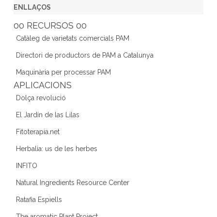
c
itt
a
k
e
ENLLAÇOS
e
er
gr
e
d
00 RECURSOS 00
b
a
dI
Catàleg de varietats comercials PAM
o
m
n
Directori de productors de PAM a Catalunya
o
Maquinària per processar PAM
k
APLICACIONS
Dolça revolució
El Jardín de las Lilas
Fitoterapia.net
Herbalia: us de les herbes
INFITO
Natural Ingredients Resource Center
Ratafia Espiells
The aromatic Plant Project