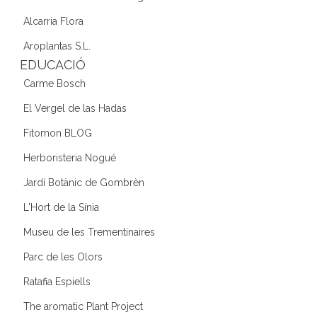
Alcarria Flora
Aroplantas S.L.
EDUCACIÓ
Carme Bosch
El Vergel de las Hadas
Fitomon BLOG
Herboristeria Nogué
Jardí Botànic de Gombrèn
L'Hort de la Sínia
Museu de les Trementinaires
Parc de les Olors
Ratafia Espiells
The aromatic Plant Project