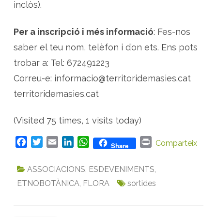
inclòs).
Per a inscripció i més informació
: Fes-nos
saber el teu nom, telèfon i d’on ets. Ens pots
trobar a: Tel: 672491223
Correu-e: informacio@territoridemasies.cat
territoridemasies.cat
(Visited 75 times, 1 visits today)
F
T
E
L
W
P
Comparteix
Share
a
w
m
i
h
r
c
i
a
n
a
i
ASSOCIACIONS
,
ESDEVENIMENTS
,
e
t
i
k
t
n
ETNOBOTÀNICA
,
FLORA
sortides
b
t
l
e
s
t
o
e
d
A
o
r
I
p