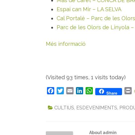
Mas de Caret – CONCA DE B
Espai can Mir – LA SELVA
Cal Portalé – Parc de les Olo
Parc de les Olors de Linyola
Més informació
(Visited 93 times, 1 visits today)
F
T
E
L
W
P
Share
a
w
m
i
h
r
c
i
a
n
a
i
CULTIUS
,
ESDEVENIMENTS
,
PROD
e
t
i
k
t
n
b
t
l
e
s
t
o
e
d
A
About admin
o
r
I
p