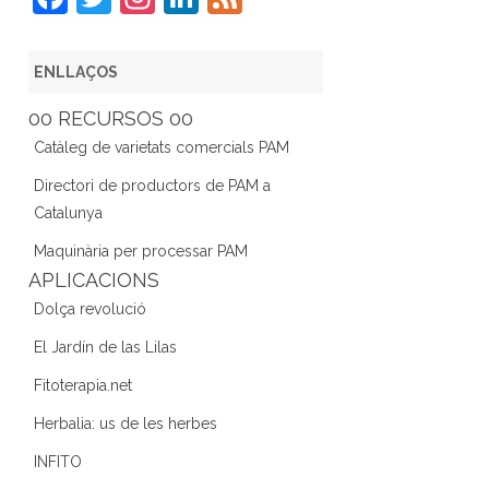
a
w
st
n
e
c
itt
a
k
e
ENLLAÇOS
e
er
gr
e
d
00 RECURSOS 00
b
a
dI
Catàleg de varietats comercials PAM
o
m
n
Directori de productors de PAM a
o
Catalunya
k
Maquinària per processar PAM
APLICACIONS
Dolça revolució
El Jardín de las Lilas
Fitoterapia.net
Herbalia: us de les herbes
INFITO