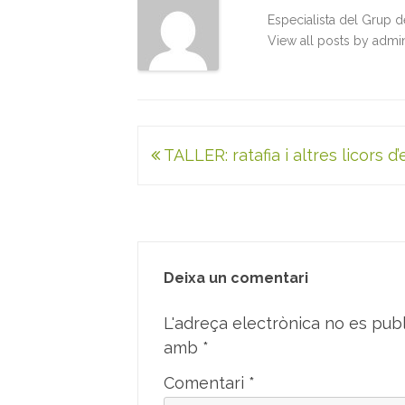
k
n
p
Especialista del Grup 
View all posts by adm
Navegació
TALLER: ratafia i altres licors d’
d'entrades
Deixa un comentari
L'adreça electrònica no es publ
amb
*
Comentari
*