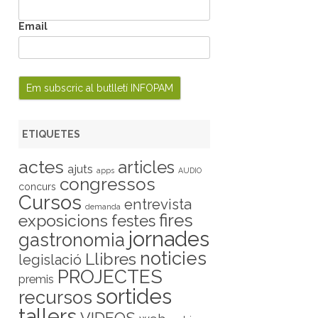
Email
ETIQUETES
actes
articles
ajuts
apps
AUDIO
congressos
concurs
Cursos
entrevista
demanda
fires
exposicions
festes
jornades
gastronomia
noticies
Llibres
legislació
PROJECTES
premis
sortides
recursos
tallers