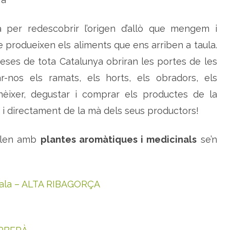
t
d
e
a per redescobrir l’origen d’allò que mengem i
l
a
v
 produeixen els aliments que ens arriben a taula.
i
d
eses de tota Catalunya obriran les portes de les
a
a
-nos els ramats, els horts, els obradors, els
p
a
èixer, degustar i comprar els productes de la
g
è
s
en i directament de la mà dels seus productors!
allen amb
plantes aromàtiques i medicinals
se’n
 Sala – ALTA RIBAGORÇA