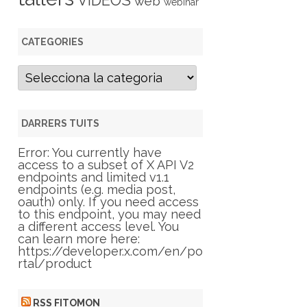
VIDEOS
web
webinar
CATEGORIES
C
a
t
e
g
DARRERS TUITS
o
r
Error: You currently have
i
access to a subset of X API V2
e
endpoints and limited v1.1
s
endpoints (e.g. media post,
oauth) only. If you need access
to this endpoint, you may need
a different access level. You
can learn more here:
https://developer.x.com/en/po
rtal/product
RSS FITOMON