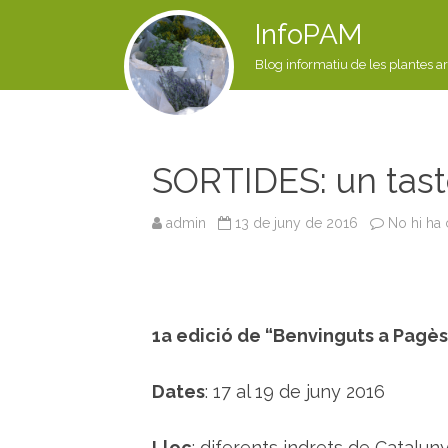
InfoPAM
Blog informatiu de les plantes a
SORTIDES: un tast
admin
13 de juny de 2016
No hi ha
1a edició de “Benvinguts a Pagès
Dates
: 17 al 19 de juny 2016
Lloc
: diferents indrets de Catalun