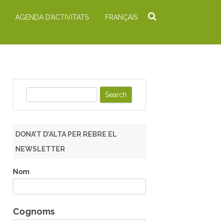
AGENDA D’ACTIVITATS
FRANÇAIS
S
e
a
r
DONA’T D’ALTA PER REBRE EL
c
NEWSLETTER
h
Nom
Cognoms