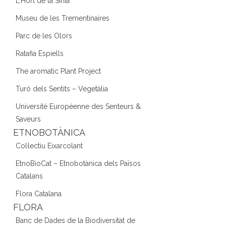
L'Hort de la Sínia
Museu de les Trementinaires
Parc de les Olors
Ratafia Espiells
The aromatic Plant Project
Turó dels Sentits – Vegetàlia
Université Européenne des Senteurs &
Saveurs
ETNOBOTÀNICA
Col·lectiu Eixarcolant
EtnoBioCat – Etnobotànica dels Països
Catalans
Flora Catalana
FLORA
Banc de Dades de la Biodiversitat de