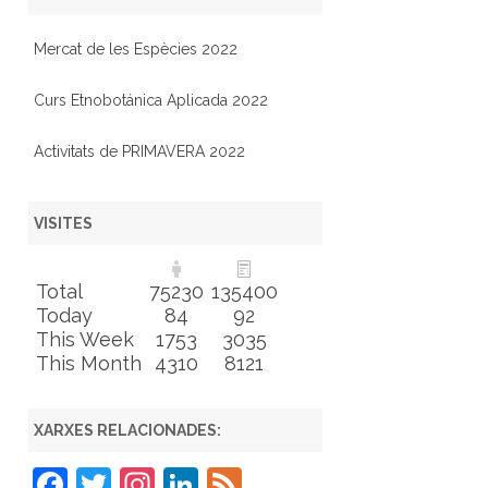
Mercat de les Espècies 2022
Curs Etnobotánica Aplicada 2022
Activitats de PRIMAVERA 2022
VISITES
Total
75230
135400
Today
84
92
This Week
1753
3035
This Month
4310
8121
XARXES RELACIONADES:
F
T
In
Li
F