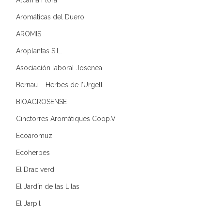
Aromáticas del Duero
AROMIS
Aroplantas S.L.
Asociación laboral Josenea
Bernau – Herbes de l’Urgell
BIOAGROSENSE
Cinctorres Aromàtiques Coop.V.
Ecoaromuz
Ecoherbes
El Drac verd
El Jardín de las Lilas
El Jarpil