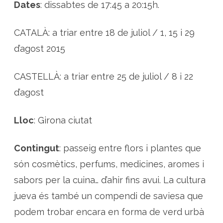
l
Dates
: dissabtes de 17:45 a 20:15h.
a
G
i
r
CATALÀ: a triar entre 18 de juliol / 1, 15 i 29
o
n
d’agost 2015
a
j
u
e
CASTELLÀ: a triar entre 25 de juliol / 8 i 22
v
a
d’agost
i
a
l
s
Lloc
: Girona ciutat
P
i
r
i
Contingut
: passeig entre flors i plantes que
n
e
són cosmètics, perfums, medicines, aromes i
u
s
sabors per la cuina… d’ahir fins avui. La cultura
jueva és també un compendi de saviesa que
podem trobar encara en forma de verd urbà