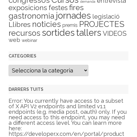
congressos
entrevista
demanda
fires
exposicions
festes
jornades
gastronomia
legislació
PROJECTES
noticies
Llibres
premis
sortides
tallers
recursos
VIDEOS
web
webinar
CATEGORIES
C
a
t
e
g
DARRERS TUITS
o
r
Error: You currently have access to a subset
i
of X API V2 endpoints and limited v1.1
e
endpoints (e.g. media post, oauth) only. If you
s
need access to this endpoint, you may need
a different access level. You can learn more
here:
https://developer.x.com/en/portal/product