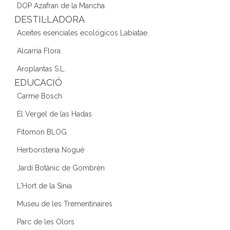
DOP Azafran de la Mancha
DESTIL·LADORA
Aceites esenciales ecológicos Labiatae
Alcarria Flora
Aroplantas S.L.
EDUCACIÓ
Carme Bosch
El Vergel de las Hadas
Fitomon BLOG
Herboristeria Nogué
Jardí Botànic de Gombrèn
L'Hort de la Sínia
Museu de les Trementinaires
Parc de les Olors