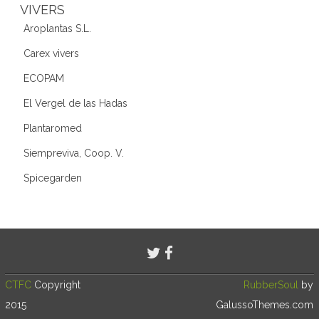
VIVERS
Aroplantas S.L.
Carex vivers
ECOPAM
El Vergel de las Hadas
Plantaromed
Siempreviva, Coop. V.
Spicegarden
CTFC
Copyright
RubberSoul
by
2015
GalussoThemes.com