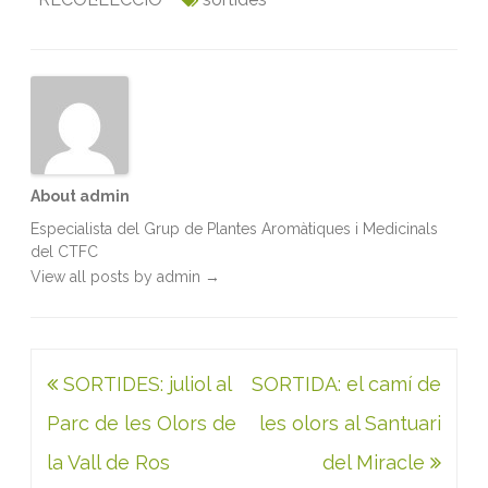
o
e
d
A
o
r
I
p
k
n
p
About admin
Especialista del Grup de Plantes Aromàtiques i Medicinals
del CTFC
View all posts by admin
→
Navegació
SORTIDES: juliol al
SORTIDA: el camí de
d'entrades
Parc de les Olors de
les olors al Santuari
la Vall de Ros
del Miracle