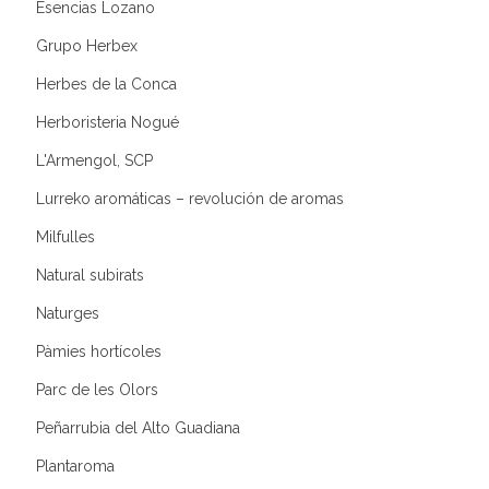
Esencias Lozano
Grupo Herbex
Herbes de la Conca
Herboristeria Nogué
L'Armengol, SCP
Lurreko aromáticas – revolución de aromas
Milfulles
Natural subirats
Naturges
Pàmies hortícoles
Parc de les Olors
Peñarrubia del Alto Guadiana
Plantaroma