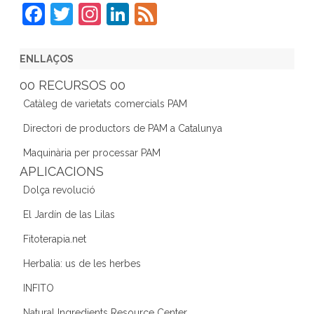
F
T
In
Li
F
a
w
st
n
e
c
itt
a
k
e
ENLLAÇOS
e
er
gr
e
d
00 RECURSOS 00
b
a
dI
Catàleg de varietats comercials PAM
o
m
n
Directori de productors de PAM a Catalunya
o
Maquinària per processar PAM
k
APLICACIONS
Dolça revolució
El Jardín de las Lilas
Fitoterapia.net
Herbalia: us de les herbes
INFITO
Natural Ingredients Resource Center