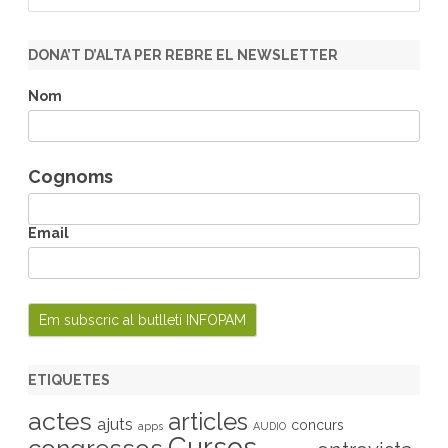
a
r
DONA’T D’ALTA PER REBRE EL NEWSLETTER
c
h
Nom
Cognoms
Email
ETIQUETES
actes
articles
ajuts
concurs
apps
AUDIO
Cursos