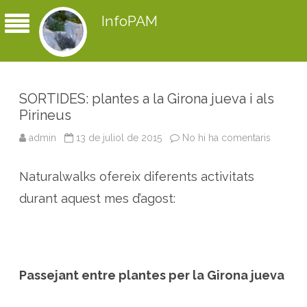
InfoPAM
SORTIDES: plantes a la Girona jueva i als
Pirineus
admin
13 de juliol de 2015
No hi ha comentaris
a
S
O
R
Naturalwalks ofereix diferents activitats
T
I
D
durant aquest mes d’agost:
E
S
:
p
l
a
n
t
Passejant entre plantes per la Girona jueva
e
s
a