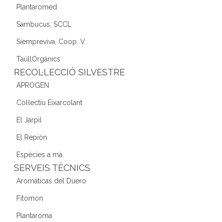
Plantaromed
Sambucus, SCCL
Siempreviva, Coop. V.
TaüllOrgànics
RECOL·LECCIÓ SILVESTRE
APROGEN
Col·lectiu Eixarcolant
El Jarpil
El Repión
Espècies a mà
SERVEIS TÈCNICS
Aromáticas del Duero
Fitomon
Plantaroma