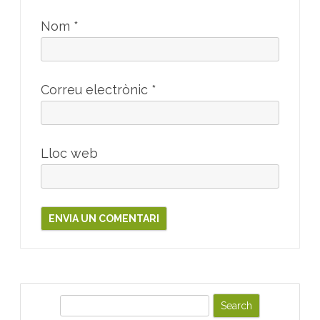
Nom
*
Correu electrònic
*
Lloc web
S
e