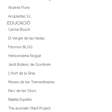
Alcarria Flora
Aroplantas S.L.
EDUCACIÓ
Carme Bosch
El Vergel de las Hadas
Fitomon BLOG
Herboristeria Nogué
Jardí Botànic de Gombrèn
L'Hort de la Sínia
Museu de les Trementinaires
Parc de les Olors
Ratafia Espiells
The aromatic Plant Project