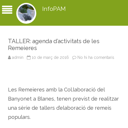
InfoPAM
TALLER: agenda d’activitats de les
Remeieres
admin
10 de març de 2016
No hi ha comentaris
a
T
A
L
L
E
R
:
Les Remeieres amb la Col.laboració del
a
g
e
Banyonet a Blanes, tenen previst de realitzar
n
d
una sèrie de tallers d’elaboració de remeis
a
d
populars.
’
a
c