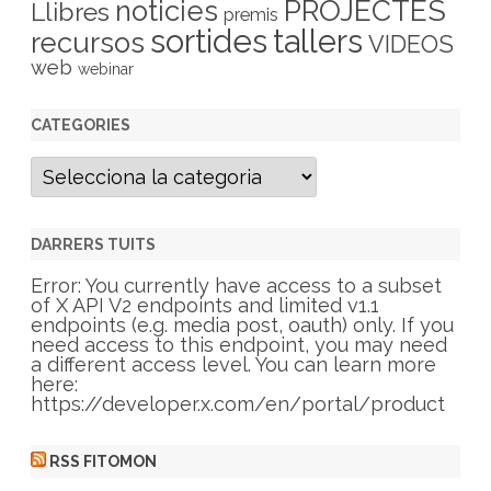
PROJECTES
noticies
Llibres
premis
sortides
tallers
recursos
VIDEOS
web
webinar
CATEGORIES
C
a
t
e
g
DARRERS TUITS
o
r
Error: You currently have access to a subset
i
of X API V2 endpoints and limited v1.1
e
endpoints (e.g. media post, oauth) only. If you
s
need access to this endpoint, you may need
a different access level. You can learn more
here:
https://developer.x.com/en/portal/product
RSS FITOMON