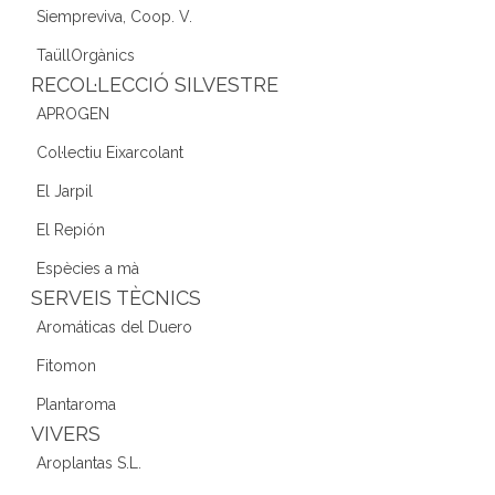
Siempreviva, Coop. V.
TaüllOrgànics
RECOL·LECCIÓ SILVESTRE
APROGEN
Col·lectiu Eixarcolant
El Jarpil
El Repión
Espècies a mà
SERVEIS TÈCNICS
Aromáticas del Duero
Fitomon
Plantaroma
VIVERS
Aroplantas S.L.