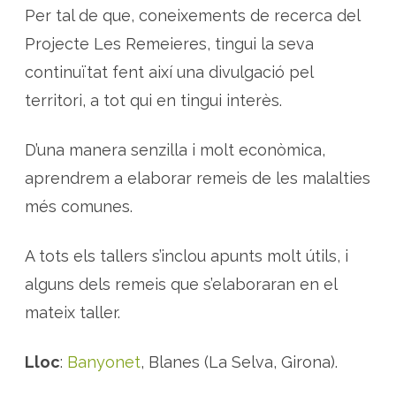
t
Per tal de que, coneixements de recerca del
i
v
Projecte Les Remeieres, tingui la seva
i
t
a
continuïtat fent així una divulgació pel
t
s
territori, a tot qui en tingui interès.
d
e
l
e
D’una manera senzilla i molt econòmica,
s
R
aprendrem a elaborar remeis de les malalties
e
m
e
més comunes.
i
e
r
e
A tots els tallers s’inclou apunts molt útils, i
s
alguns dels remeis que s’elaboraran en el
mateix taller.
Lloc
:
Banyonet
, Blanes (La Selva, Girona).