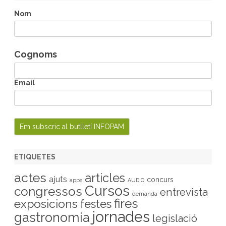
c
h
Nom
Cognoms
Email
ETIQUETES
actes
articles
ajuts
concurs
apps
AUDIO
Cursos
congressos
entrevista
demanda
fires
exposicions
festes
jornades
gastronomia
legislació