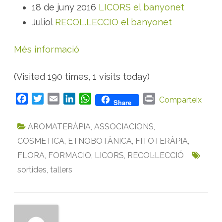
18 de juny 2016
LICORS el banyonet
Juliol
RECOL.LECCIO el banyonet
Més informació
(Visited 190 times, 1 visits today)
F
T
E
L
W
P
Comparteix
Share
a
w
m
i
h
r
c
i
a
n
a
i
AROMATERÀPIA
,
ASSOCIACIONS
,
e
t
i
k
t
n
COSMETICA
,
ETNOBOTÀNICA
,
FITOTERÀPIA
,
b
t
l
e
s
t
FLORA
,
FORMACIO
,
LICORS
,
RECOL·LECCIÓ
o
e
d
A
sortides
o
r
,
tallers
I
p
k
n
p