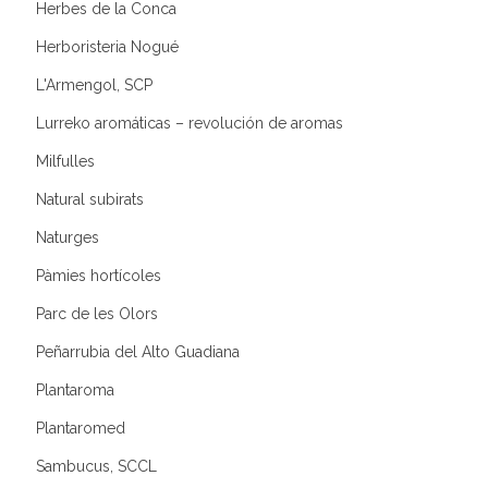
Herbes de la Conca
Herboristeria Nogué
L'Armengol, SCP
Lurreko aromáticas – revolución de aromas
Milfulles
Natural subirats
Naturges
Pàmies hortícoles
Parc de les Olors
Peñarrubia del Alto Guadiana
Plantaroma
Plantaromed
Sambucus, SCCL