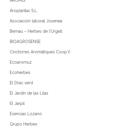
AROMIS
Aroplantas S.L.
Asociación laboral Josenea
Bernau – Herbes de l’Urgell
BIOAGROSENSE
Cinctorres Aromàtiques Coop.V.
Ecoaromuz
Ecoherbes
El Drac verd
El Jardín de las Lilas
El Jarpil
Esencias Lozano
Grupo Herbex