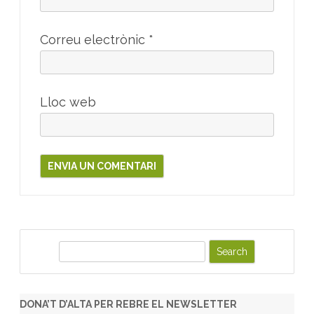
Correu electrònic
*
Lloc web
S
e
a
r
DONA’T D’ALTA PER REBRE EL NEWSLETTER