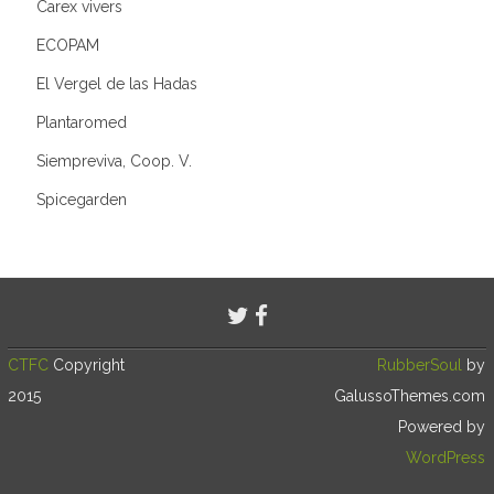
Carex vivers
ECOPAM
El Vergel de las Hadas
Plantaromed
Siempreviva, Coop. V.
Spicegarden
CTFC
Copyright
RubberSoul
by
2015
GalussoThemes.com
Powered by
WordPress