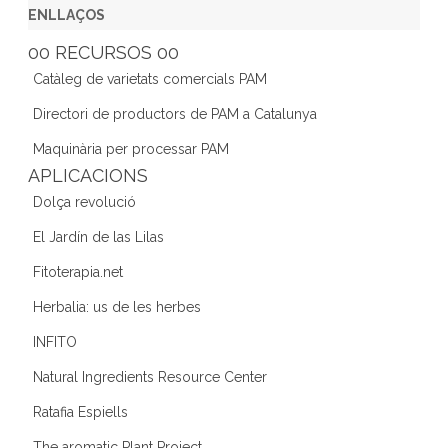
c
itt
a
k
e
ENLLAÇOS
e
er
gr
e
d
00 RECURSOS 00
b
a
dI
Catàleg de varietats comercials PAM
o
m
n
Directori de productors de PAM a Catalunya
o
Maquinària per processar PAM
k
APLICACIONS
Dolça revolució
El Jardín de las Lilas
Fitoterapia.net
Herbalia: us de les herbes
INFITO
Natural Ingredients Resource Center
Ratafia Espiells
The aromatic Plant Project