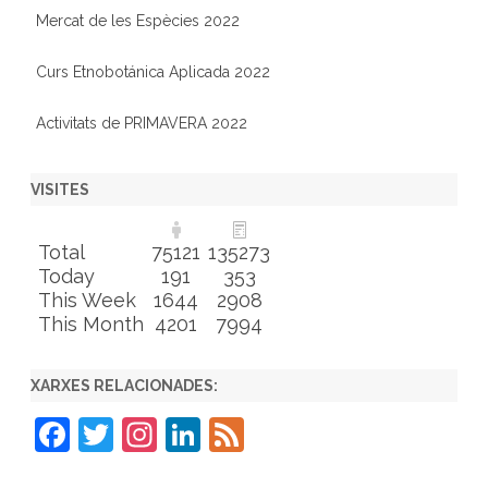
Mercat de les Espècies 2022
Curs Etnobotánica Aplicada 2022
Activitats de PRIMAVERA 2022
VISITES
Total
75121
135273
Today
191
353
This Week
1644
2908
This Month
4201
7994
XARXES RELACIONADES:
F
T
In
Li
F
a
w
st
n
e