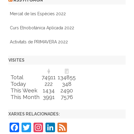
Mercat de les Espècies 2022
Curs Etnobotánica Aplicada 2022
Activitats de PRIMAVERA 2022
VISITES
Total
74911
134855
Today
222
348
This Week
1434
2490
This Month
3991
7576
XARXES RELACIONADES:
F
T
In
Li
F