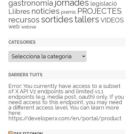
jornades
gastronomia
legislació
PROJECTES
noticies
Llibres
premis
sortides
tallers
recursos
VIDEOS
web
webinar
CATEGORIES
C
a
t
e
g
DARRERS TUITS
o
r
Error: You currently have access to a subset
i
of X API V2 endpoints and limited v1.1
e
endpoints (e.g. media post, oauth) only. If you
s
need access to this endpoint, you may need
a different access level. You can learn more
here:
https://developer.x.com/en/portal/product
RSS FITOMON