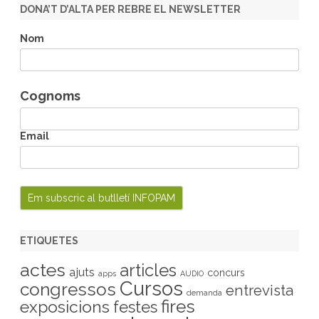
r
DONA’T D’ALTA PER REBRE EL NEWSLETTER
c
h
Nom
Cognoms
Email
ETIQUETES
actes
articles
ajuts
concurs
apps
AUDIO
Cursos
congressos
entrevista
demanda
fires
exposicions
festes