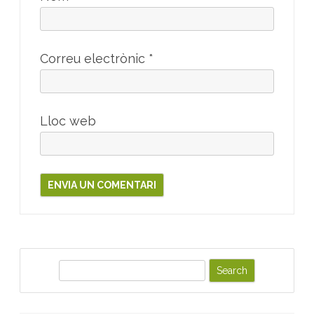
Correu electrònic
*
Lloc web
S
e
a