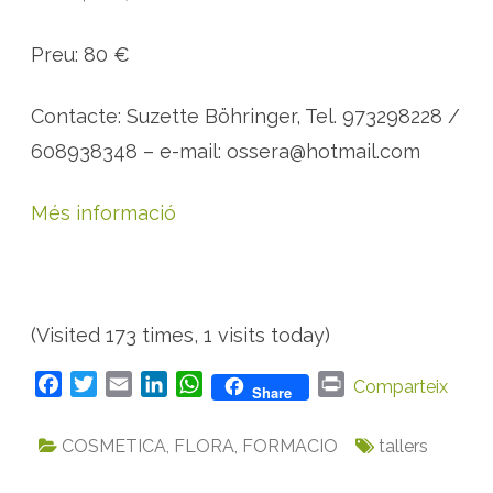
Preu: 80 €
Contacte: Suzette Böhringer, Tel. 973298228 /
608938348 – e-mail: ossera@hotmail.com
Més informació
(Visited 173 times, 1 visits today)
F
T
E
L
W
P
Comparteix
Share
a
w
m
i
h
r
c
i
a
n
a
i
COSMETICA
,
FLORA
,
FORMACIO
tallers
e
t
i
k
t
n
b
t
l
e
s
t