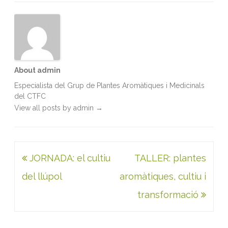
o
e
d
A
o
r
I
p
k
n
p
About admin
Especialista del Grup de Plantes Aromàtiques i Medicinals
del CTFC
View all posts by admin
→
Navegació
JORNADA: el cultiu
TALLER: plantes
d'entrades
del llúpol
aromàtiques, cultiu i
transformació