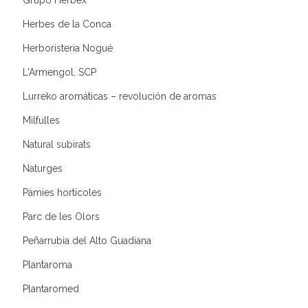
Herbes de la Conca
Herboristeria Nogué
L'Armengol, SCP
Lurreko aromáticas – revolución de aromas
Milfulles
Natural subirats
Naturges
Pàmies hortícoles
Parc de les Olors
Peñarrubia del Alto Guadiana
Plantaroma
Plantaromed