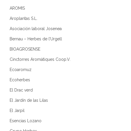
AROMIS
Aroplantas S.L.
Asociación laboral Josenea
Bernau – Herbes de l’Urgell
BIOAGROSENSE
Cinctorres Aromàtiques Coop.V.
Ecoaromuz
Ecoherbes
El Drac verd
El Jardín de las Lilas
El Jarpil
Esencias Lozano
Grupo Herbex