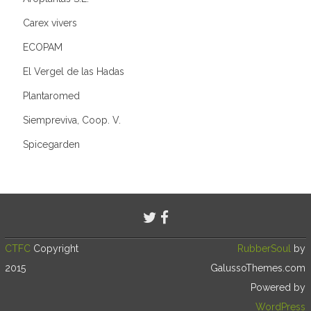
Carex vivers
ECOPAM
El Vergel de las Hadas
Plantaromed
Siempreviva, Coop. V.
Spicegarden
CTFC
Copyright
RubberSoul
by
2015
GalussoThemes.com
Powered by
WordPress