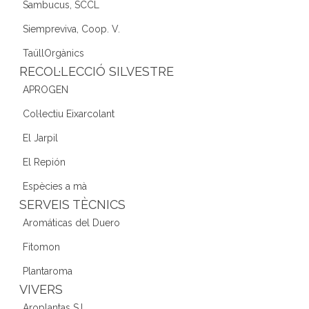
Sambucus, SCCL
Siempreviva, Coop. V.
TaüllOrgànics
RECOL·LECCIÓ SILVESTRE
APROGEN
Col·lectiu Eixarcolant
El Jarpil
El Repión
Espècies a mà
SERVEIS TÈCNICS
Aromáticas del Duero
Fitomon
Plantaroma
VIVERS
Aroplantas S.L.