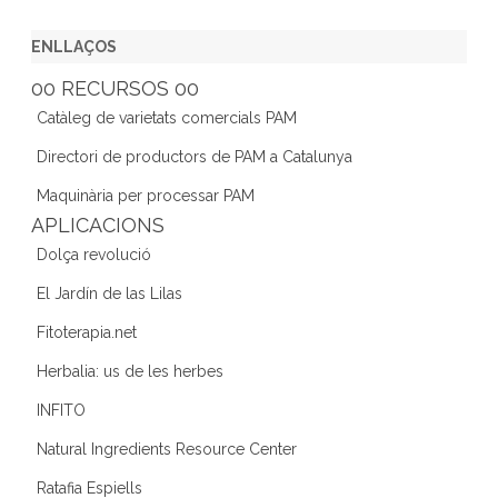
a
w
st
n
e
c
itt
a
k
e
ENLLAÇOS
e
er
gr
e
d
00 RECURSOS 00
b
a
dI
Catàleg de varietats comercials PAM
o
m
n
Directori de productors de PAM a Catalunya
o
Maquinària per processar PAM
k
APLICACIONS
Dolça revolució
El Jardín de las Lilas
Fitoterapia.net
Herbalia: us de les herbes
INFITO
Natural Ingredients Resource Center
Ratafia Espiells