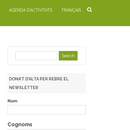
AGENDA D’ACTIVITATS
FRANÇAIS
S
e
a
r
DONA’T D’ALTA PER REBRE EL
c
NEWSLETTER
h
Nom
Cognoms