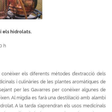
c
i
ó
d
'
o
l
i
 els hidrolats.
s
e
s
s
0 h
e
n
c
i
a
l
s
 conèixer els diferents mètodes d’extracció dels
dicinals i culinàries de les plantes aromàtiques de
sejant per les Gavarres per conèixer algunes de
xen. Al migdia es farà una destil·lació amb alambí
’hidrolat. A la tarda s’aprendran els usos medicinals