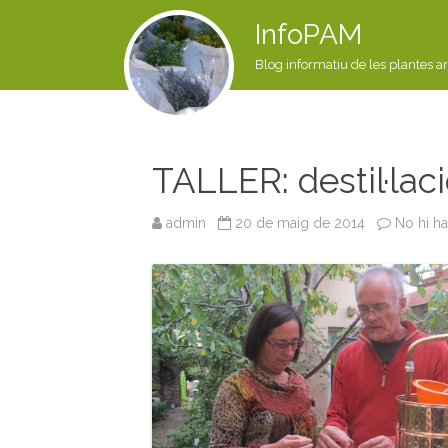
InfoPAM
Blog informatiu de les plantes a
TALLER: destil·laci
admin
20 de maig de 2014
No hi h