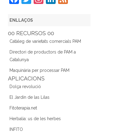
a
w
st
n
e
c
itt
a
k
e
ENLLAÇOS
e
er
gr
e
d
00 RECURSOS 00
b
a
dI
Catàleg de varietats comercials PAM
o
m
n
Directori de productors de PAM a
o
Catalunya
k
Maquinària per processar PAM
APLICACIONS
Dolça revolució
El Jardín de las Lilas
Fitoterapia.net
Herbalia: us de les herbes
INFITO