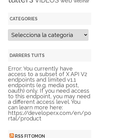
VIDEOS
web
webinar
CATEGORIES
C
a
t
e
g
DARRERS TUITS
o
r
Error: You currently have
i
access to a subset of X API V2
e
endpoints and limited v1.1
s
endpoints (e.g. media post,
oauth) only. If you need access
to this endpoint, you may need
a different access level. You
can learn more here:
https://developer.x.com/en/po
rtal/product
RSS FITOMON