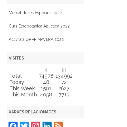
Mercat de les Espècies 2022
Curs Etnobotánica Aplicada 2022
Activitats de PRIMAVERA 2022
VISITES
Total
74978
134992
Today
48
72
This Week
1501
2627
This Month
4058
7713
XARXES RELACIONADES:
F
T
In
Li
F