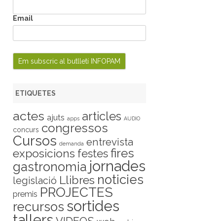
Email
ETIQUETES
actes
articles
ajuts
apps
AUDIO
congressos
concurs
Cursos
entrevista
demanda
fires
exposicions
festes
jornades
gastronomia
noticies
Llibres
legislació
PROJECTES
premis
sortides
recursos
tallers