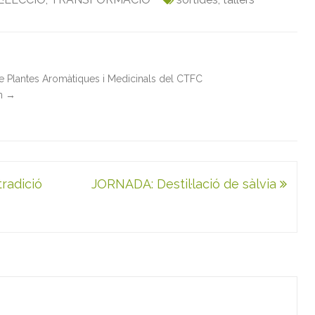
de Plantes Aromàtiques i Medicinals del CTFC
in
→
radició
JORNADA: Destil·lació de sàlvia