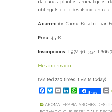
d’algunes plantes aromàtiques de
obtinguts de la destil·lació entre el
A càrrec de
: Carme Bosch i Joan 
Preu:
45 €
Inscripcions:
T.972 461 334 T.666
Més informació
(Visited 220 times, 1 visits today)
F
T
E
L
W
P
Share
a
w
m
i
h
r
c
i
a
n
a
i
AROMATERÀPIA
,
AROMES
,
DESTIL
e
t
i
k
t
n
FORMACIO
,
OLIS ESSENCIALS
,
RECOL