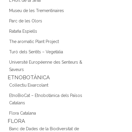
L'Hort de la Sínia
Museu de les Trementinaires
Parc de les Olors
Ratafia Espiells
The aromatic Plant Project
Turó dels Sentits – Vegetàlia
Université Européenne des Senteurs &
Saveurs
ETNOBOTÀNICA
Col·lectiu Eixarcolant
EtnoBioCat – Etnobotànica dels Països
Catalans
Flora Catalana
FLORA
Banc de Dades de la Biodiversitat de