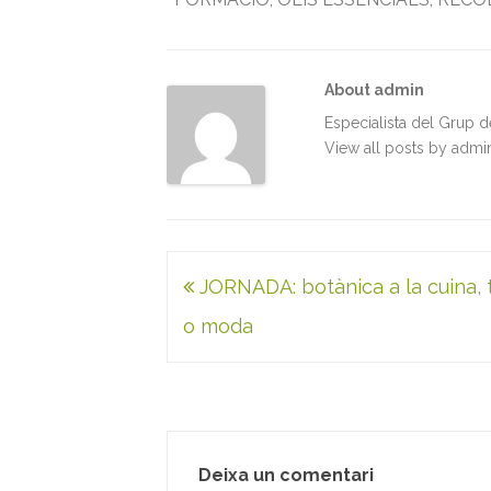
b
t
l
e
s
t
o
e
d
A
o
r
I
p
k
n
p
About admin
Especialista del Grup 
View all posts by adm
Navegació
JORNADA: botànica a la cuina, t
d'entrades
o moda
Deixa un comentari