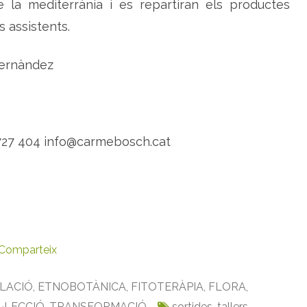
 la mediterrània i es repartiran els productes
s assistents.
Fernàndez
 727 404 info@carmebosch.cat
Comparteix
·LACIÓ
,
ETNOBOTÀNICA
,
FITOTERÀPIA
,
FLORA
,
·LECCIÓ
,
TRANSFORMACIÓ
sortides
,
tallers