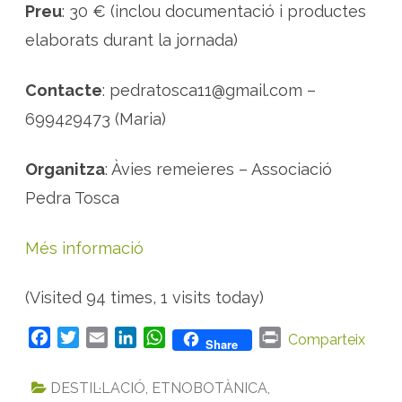
Preu
: 30 € (inclou documentació i productes
elaborats durant la jornada)
Contacte
: pedratosca11@gmail.com –
699429473 (Maria)
Organitza
: Àvies remeieres – Associació
Pedra Tosca
Més informació
(Visited 94 times, 1 visits today)
F
T
E
L
W
P
Comparteix
Share
a
w
m
i
h
r
c
i
a
n
a
i
DESTIL·LACIÓ
,
ETNOBOTÀNICA
,
e
t
i
k
t
n