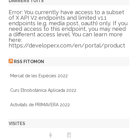
g
DARRERS TUITS
o
r
Error: You currently have access to a subset
i
of X API V2 endpoints and limited v1.1
e
endpoints (e.g. media post, oauth) only. If you
s
need access to this endpoint, you may need
a different access level. You can learn more
here:
https://developer.x.com/en/portal/product
RSS FITOMON
Mercat de les Espècies 2022
Curs Etnobotánica Aplicada 2022
Activitats de PRIMAVERA 2022
VISITES