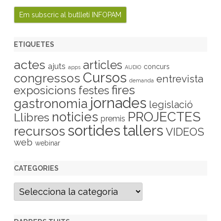
ETIQUETES
actes
articles
ajuts
concurs
apps
AUDIO
Cursos
congressos
entrevista
demanda
fires
exposicions
festes
jornades
gastronomia
legislació
PROJECTES
noticies
Llibres
premis
sortides
tallers
recursos
VIDEOS
web
webinar
CATEGORIES
C
a
t
e