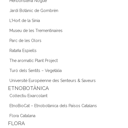
Herboristeria Nogué
Jardí Botànic de Gombrèn
L'Hort de la Sínia
Museu de les Trementinaires
Parc de les Olors
Ratafia Espiells
The aromatic Plant Project
Turó dels Sentits – Vegetàlia
Université Européenne des Senteurs & Saveurs
ETNOBOTÀNICA
Col·lectiu Eixarcolant
EtnoBioCat – Etnobotànica dels Països Catalans
Flora Catalana
FLORA