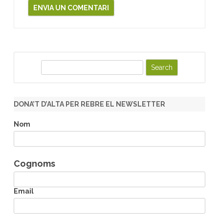
S
e
a
r
DONA’T D’ALTA PER REBRE EL NEWSLETTER
c
h
Nom
Cognoms
Email