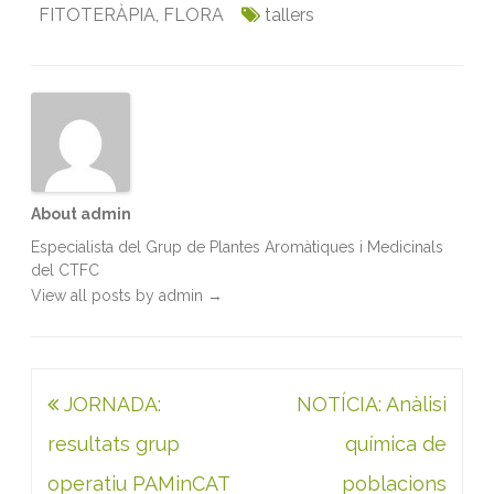
FITOTERÀPIA
,
FLORA
tallers
b
t
l
e
s
t
o
e
d
A
o
r
I
p
k
n
p
About admin
Especialista del Grup de Plantes Aromàtiques i Medicinals
del CTFC
View all posts by admin
→
Navegació
JORNADA:
NOTÍCIA: Anàlisi
d'entrades
resultats grup
química de
operatiu PAMinCAT
poblacions