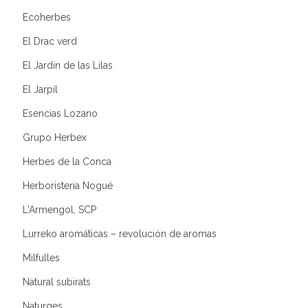
Ecoherbes
El Drac verd
El Jardín de las Lilas
El Jarpil
Esencias Lozano
Grupo Herbex
Herbes de la Conca
Herboristeria Nogué
L'Armengol, SCP
Lurreko aromáticas – revolución de aromas
Milfulles
Natural subirats
Naturges