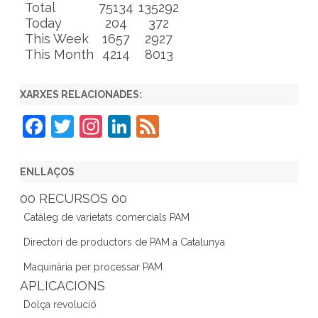
Total
75134
135292
Today
204
372
This Week
1657
2927
This Month
4214
8013
XARXES RELACIONADES:
F
T
In
Li
F
a
w
st
n
e
c
itt
a
k
e
ENLLAÇOS
e
er
gr
e
d
00 RECURSOS 00
b
a
dI
Catàleg de varietats comercials PAM
o
m
n
Directori de productors de PAM a Catalunya
o
Maquinària per processar PAM
k
APLICACIONS
Dolça revolució