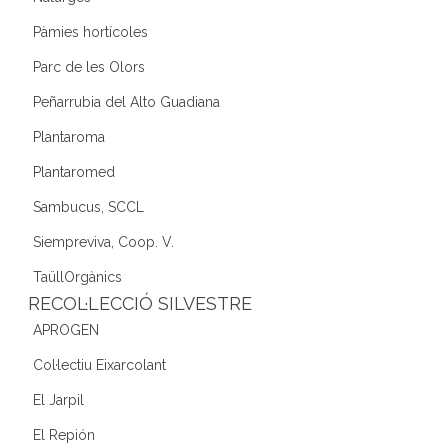
Pàmies hortícoles
Parc de les Olors
Peñarrubia del Alto Guadiana
Plantaroma
Plantaromed
Sambucus, SCCL
Siempreviva, Coop. V.
TaüllOrgànics
RECOL·LECCIÓ SILVESTRE
APROGEN
Col·lectiu Eixarcolant
El Jarpil
El Repión