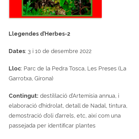
c
i
ó
i
p
r
o
d
Llegendes d’Herbes-2
u
c
t
e
Dates
: 3 i 10 de desembre 2022
s
a
m
b
Lloc
: Parc de la Pedra Tosca, Les Preses (La
A
r
Garrotxa, Girona)
t
e
m
i
Contingut:
destil·lació d’Artemisia annua, i
s
i
elaboració d’hidrolat, detall de Nadal, tintura,
a
A
n
demostració d’oli d’arrels, etc, així com una
n
u
passejada per identificar plantes
a