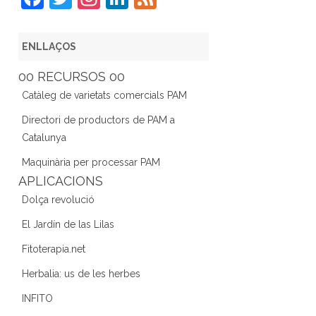
a
w
st
n
e
c
itt
a
k
e
ENLLAÇOS
e
er
gr
e
d
00 RECURSOS 00
b
a
dI
Catàleg de varietats comercials PAM
o
m
n
Directori de productors de PAM a
o
Catalunya
k
Maquinària per processar PAM
APLICACIONS
Dolça revolució
El Jardín de las Lilas
Fitoterapia.net
Herbalia: us de les herbes
INFITO