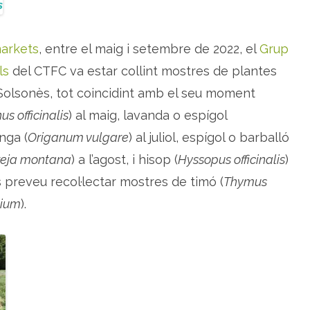
à
l
i
s
arkets
, entre el maig i setembre de 2022, el
Grup
i
q
u
ls
del CTFC va estar collint mostres de plantes
í
m
 Solsonès, tot coincidint amb el seu moment
i
c
s officinalis
) al maig, lavanda o espígol
a
d
e
enga (
Origanum vulgare
) al juliol, espígol o barballó
p
o
reja montana
) a l’agost, i hisop (
Hyssopus officinalis
)
b
l
s preveu recol·lectar mostres de timó (
Thymus
a
c
hium
).
i
o
n
s
s
i
l
v
e
s
t
r