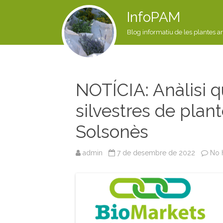
InfoPAM
Blog informatiu de les plantes a
NOTÍCIA: Anàlisi 
silvestres de plan
Solsonès
admin
7 de desembre de 2022
No 