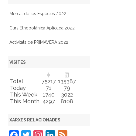
Mercat de les Espècies 2022
Curs Etnobotánica Aplicada 2022
Activitats de PRIMAVERA 2022
VISITES
Total
75217
135387
Today
71
79
This Week
1740
3022
This Month
4297
8108
XARXES RELACIONADES:
F
T
In
Li
F