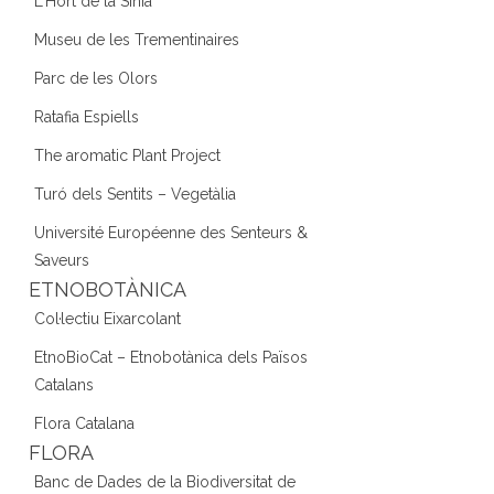
L'Hort de la Sínia
Museu de les Trementinaires
Parc de les Olors
Ratafia Espiells
The aromatic Plant Project
Turó dels Sentits – Vegetàlia
Université Européenne des Senteurs &
Saveurs
ETNOBOTÀNICA
Col·lectiu Eixarcolant
EtnoBioCat – Etnobotànica dels Països
Catalans
Flora Catalana
FLORA
Banc de Dades de la Biodiversitat de