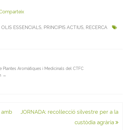
Comparteix
,
OLIS ESSENCIALS
,
PRINCIPIS ACTIUS
,
RECERCA
de Plantes Aromàtiques i Medicinals del CTFC
in
→
s amb
JORNADA: recol·lecció silvestre per a la
custòdia agrària