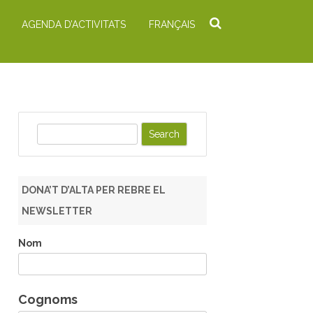
AGENDA D’ACTIVITATS
FRANÇAIS
S
e
a
r
DONA’T D’ALTA PER REBRE EL
c
NEWSLETTER
h
Nom
Cognoms