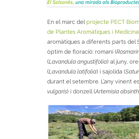
En el marc del
projecte PECT Biom
de Plantes Aromàtiques i Medicina
aromàtiques a diferents parts del
òptim de floració: romaní (
Rosmarinu
(
Lavandula angustifolia
) al juny, or
(
Lavandula latifolia
) i sajolida (
Satu
durant el setembre. L’any vinent e
vulgaris
) i donzell (
Artemisia absint