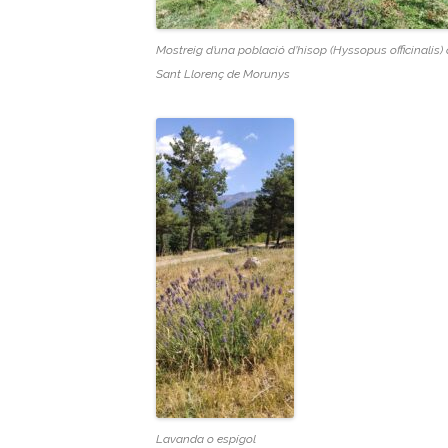
Mostreig d’una població d’hisop (Hyssopus officinalis) 
Sant Llorenç de Morunys
Lavanda o espígol