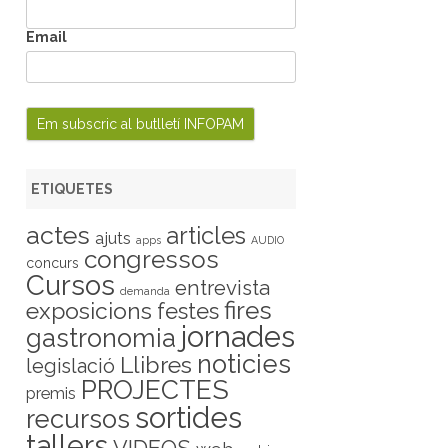
Email
ETIQUETES
actes
articles
ajuts
apps
AUDIO
congressos
concurs
Cursos
entrevista
demanda
fires
exposicions
festes
jornades
gastronomia
noticies
Llibres
legislació
PROJECTES
premis
sortides
recursos
tallers