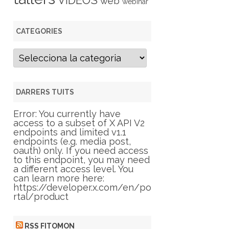
VIDEOS
web
webinar
CATEGORIES
C
a
t
e
g
DARRERS TUITS
o
r
Error: You currently have
i
access to a subset of X API V2
e
endpoints and limited v1.1
s
endpoints (e.g. media post,
oauth) only. If you need access
to this endpoint, you may need
a different access level. You
can learn more here:
https://developer.x.com/en/po
rtal/product
RSS FITOMON