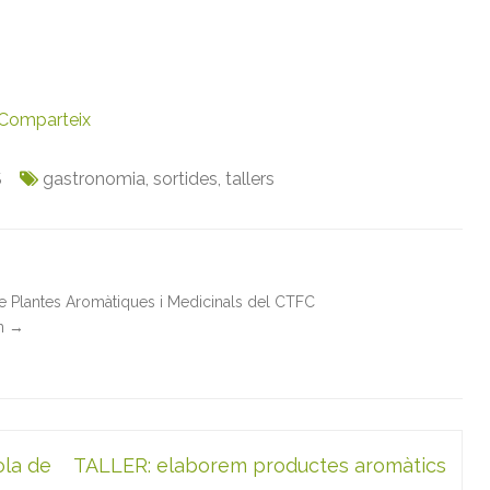
Comparteix
S
gastronomia
,
sortides
,
tallers
de Plantes Aromàtiques i Medicinals del CTFC
in
→
la de
TALLER: elaborem productes aromàtics