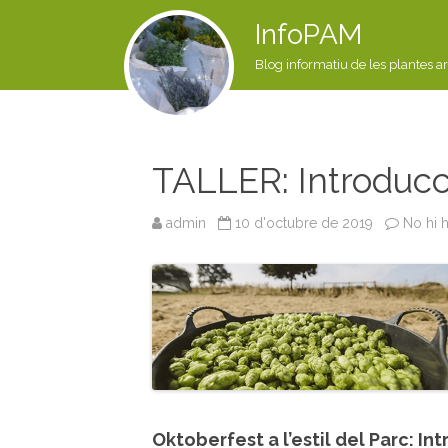
InfoPAM
Blog informatiu de les plantes a
TALLER: Introducc
admin
10 d'octubre de 2019
No hi 
Oktoberfest a l’estil del Parc: I