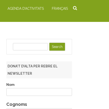
AGENDA D’ACTIVITATS
FRANÇAIS
S
e
a
r
DONA’T D’ALTA PER REBRE EL
c
NEWSLETTER
h
Nom
Cognoms