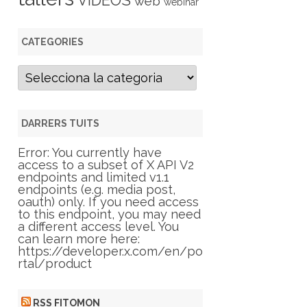
VIDEOS
web
webinar
CATEGORIES
C
a
t
e
g
DARRERS TUITS
o
r
Error: You currently have
i
access to a subset of X API V2
e
endpoints and limited v1.1
s
endpoints (e.g. media post,
oauth) only. If you need access
to this endpoint, you may need
a different access level. You
can learn more here:
https://developer.x.com/en/po
rtal/product
RSS FITOMON