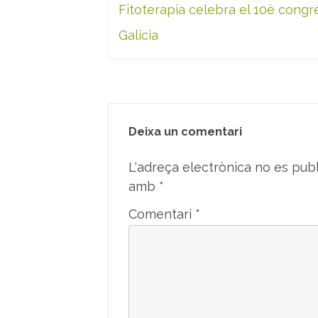
d'entrades
Fitoterapia celebra el 10è congr
Galicia
Deixa un comentari
L'adreça electrònica no es publ
amb
*
Comentari
*