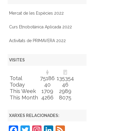
Mercat de les Espècies 2022
Curs Etnobotánica Aplicada 2022
Activitats de PRIMAVERA 2022
VISITES
Total
75186
135354
Today
40
46
This Week
1709
2989
This Month
4266
8075
XARXES RELACIONADES:
F
T
In
Li
F