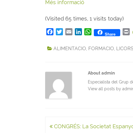
Més informació
(Visited 65 times, 1 visits today)
F
T
E
L
W
P
Share
a
w
m
i
h
r
c
i
a
n
a
i
ALIMENTACIO
,
FORMACIO
,
LICOR
e
t
i
k
t
n
b
t
l
e
s
t
o
e
d
A
About admin
o
r
I
p
k
n
p
Especialista del Grup 
View all posts by adm
Navegació
CONGRÉS: La Societat Espanyo