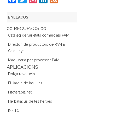
a
w
st
n
e
c
itt
a
k
e
ENLLAÇOS
e
er
gr
e
d
00 RECURSOS 00
b
a
dI
Catàleg de varietats comercials PAM
o
m
n
Directori de productors de PAM a
o
Catalunya
k
Maquinària per processar PAM
APLICACIONS
Dolça revolució
El Jardín de las Lilas
Fitoterapia.net
Herbalia: us de les herbes
INFITO