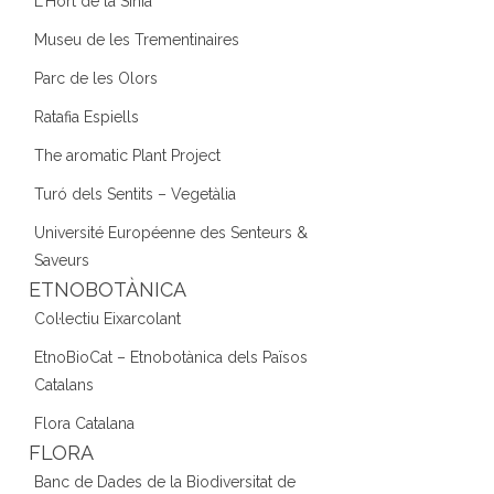
L'Hort de la Sínia
Museu de les Trementinaires
Parc de les Olors
Ratafia Espiells
The aromatic Plant Project
Turó dels Sentits – Vegetàlia
Université Européenne des Senteurs &
Saveurs
ETNOBOTÀNICA
Col·lectiu Eixarcolant
EtnoBioCat – Etnobotànica dels Països
Catalans
Flora Catalana
FLORA
Banc de Dades de la Biodiversitat de