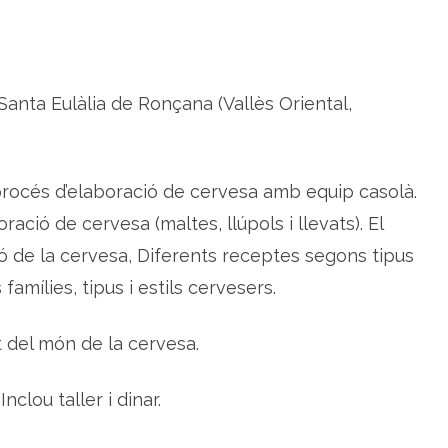
i
ó
a
l
a
c
e
 Santa Eulàlia de Ronçana (Vallès Oriental,
r
v
e
s
a
a
procés d’elaboració de cervesa amb equip casolà.
r
t
ració de cervesa (maltes, llúpols i llevats). El
e
s
a
ó de la cervesa, Diferents receptes segons tipus
n
a
 famílies, tipus i estils cervesers.
t del món de la cervesa.
Inclou taller i dinar.