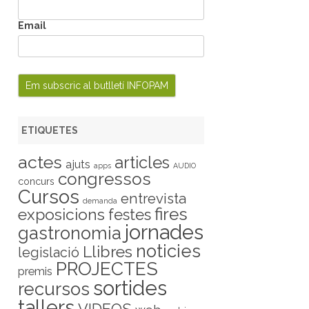
Email
ETIQUETES
actes
articles
ajuts
apps
AUDIO
congressos
concurs
Cursos
entrevista
demanda
fires
exposicions
festes
jornades
gastronomia
noticies
Llibres
legislació
PROJECTES
premis
sortides
recursos
tallers