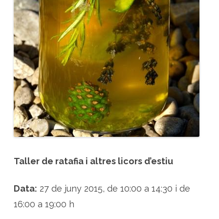
e
s
l
i
c
o
r
s
d
'
e
s
t
i
u
Taller de ratafia i altres licors d’estiu
Data:
27 de juny 2015, de 10:00 a 14:30 i de
16:00 a 19:00 h