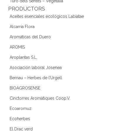
Turó dels Sentits – Vegetàlia
PRODUCTORS
Aceites esenciales ecológicos Labiatae
Alcarria Flora
Aromáticas del Duero
AROMIS
Aroplantas S.L.
Asociación laboral Josenea
Bernau – Herbes de l’Urgell
BIOAGROSENSE
Cinctorres Aromàtiques Coop.V.
Ecoaromuz
Ecoherbes
El Drac verd