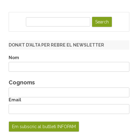
S
e
a
r
DONA’T D’ALTA PER REBRE EL NEWSLETTER
c
h
Nom
Cognoms
Email