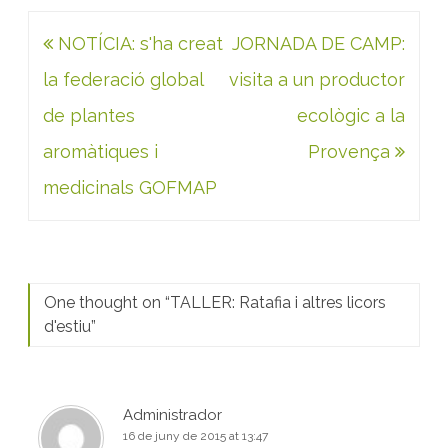
Navegació
NOTÍCIA: s'ha creat
JORNADA DE CAMP:
d'entrades
la federació global
visita a un productor
de plantes
ecològic a la
aromàtiques i
Provença
medicinals GOFMAP
One thought on “
TALLER: Ratafia i altres licors
d'estiu
”
Administrador
16 de juny de 2015 at 13:47