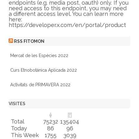
e
endpoints (e.g. media post, oauth) only. If you
s
need access to this endpoint, you may need
a different access level. You can learn more
here:
https://developer.x.com/en/portal/product
RSS FITOMON
Mercat de les Espècies 2022
Curs Etnobotánica Aplicada 2022
Activitats de PRIMAVERA 2022
VISITES
Total
75232
135404
Today
86
96
This Week
1755
3039