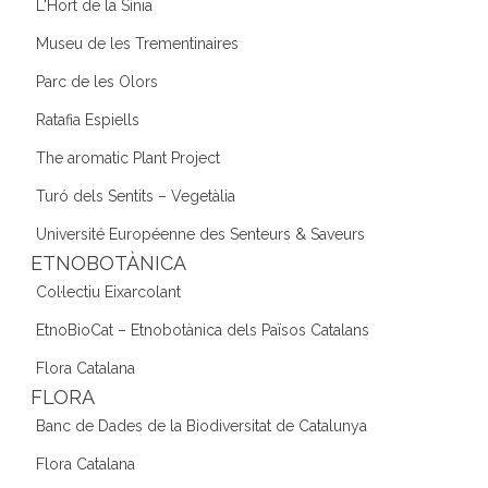
L'Hort de la Sínia
Museu de les Trementinaires
Parc de les Olors
Ratafia Espiells
The aromatic Plant Project
Turó dels Sentits – Vegetàlia
Université Européenne des Senteurs & Saveurs
ETNOBOTÀNICA
Col·lectiu Eixarcolant
EtnoBioCat – Etnobotànica dels Països Catalans
Flora Catalana
FLORA
Banc de Dades de la Biodiversitat de Catalunya
Flora Catalana