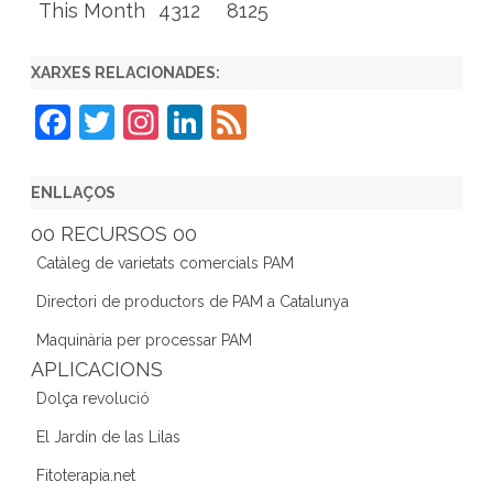
This Month
4312
8125
XARXES RELACIONADES:
F
T
In
Li
F
a
w
st
n
e
c
itt
a
k
e
ENLLAÇOS
e
er
gr
e
d
00 RECURSOS 00
b
a
dI
Catàleg de varietats comercials PAM
o
m
n
Directori de productors de PAM a Catalunya
o
Maquinària per processar PAM
k
APLICACIONS
Dolça revolució
El Jardín de las Lilas
Fitoterapia.net