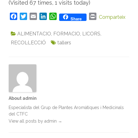
(Visited 67 times, 1 visits today)
F
T
E
L
W
P
Comparteix
Share
a
w
m
i
h
r
c
i
a
n
a
i
ALIMENTACIO
,
FORMACIO
,
LICORS
,
e
t
i
k
t
n
RECOL·LECCIÓ
tallers
b
t
l
e
s
t
o
e
d
A
o
r
I
p
k
n
p
About admin
Especialista del Grup de Plantes Aromàtiques i Medicinals
del CTFC
View all posts by admin
→