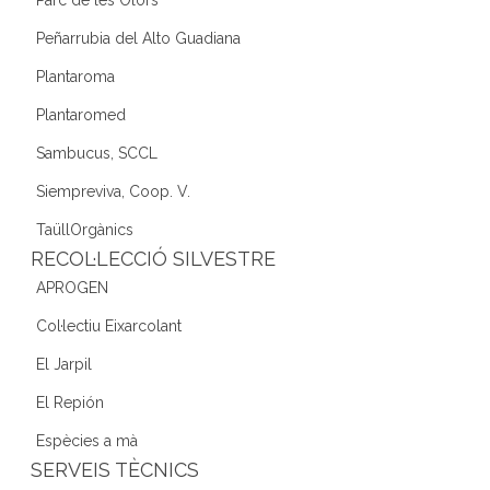
Peñarrubia del Alto Guadiana
Plantaroma
Plantaromed
Sambucus, SCCL
Siempreviva, Coop. V.
TaüllOrgànics
RECOL·LECCIÓ SILVESTRE
APROGEN
Col·lectiu Eixarcolant
El Jarpil
El Repión
Espècies a mà
SERVEIS TÈCNICS