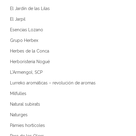
El Jardín de las Lilas
El Jarpil
Esencias Lozano
Grupo Herbex
Herbes de la Conca
Herboristeria Nogué
L'Armengol, SCP
Lurreko aromáticas – revolución de aromas
Milfulles
Natural subirats
Naturges
Pàmies hortícoles
Parc de les Olors