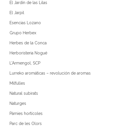
El Jardín de las Lilas
El Jarpil
Esencias Lozano
Grupo Herbex
Herbes de la Conca
Herboristeria Nogué
L'Armengol, SCP
Lurreko aromáticas – revolución de aromas
Milfulles
Natural subirats
Naturges
Pàmies hortícoles
Parc de les Olors