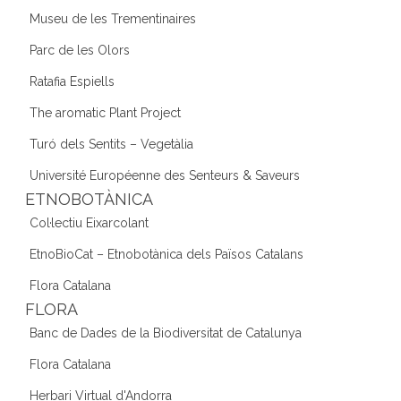
Museu de les Trementinaires
Parc de les Olors
Ratafia Espiells
The aromatic Plant Project
Turó dels Sentits – Vegetàlia
Université Européenne des Senteurs & Saveurs
ETNOBOTÀNICA
Col·lectiu Eixarcolant
EtnoBioCat – Etnobotànica dels Països Catalans
Flora Catalana
FLORA
Banc de Dades de la Biodiversitat de Catalunya
Flora Catalana
Herbari Virtual d'Andorra