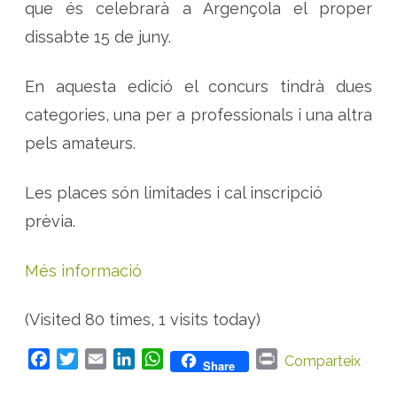
que és celebrarà a Argençola el proper
dissabte 15 de juny.
En aquesta edició el concurs tindrà dues
categories, una per a professionals i una altra
pels amateurs.
Les places són limitades i cal inscripció
prèvia.
Més informació
(Visited 80 times, 1 visits today)
F
T
E
L
W
P
Comparteix
Share
a
w
m
i
h
r