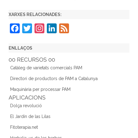
XARXES RELACIONADES:
F
T
In
Li
F
a
w
st
n
e
c
itt
a
k
e
ENLLAÇOS
e
er
gr
e
d
00 RECURSOS 00
b
a
dI
Catàleg de varietats comercials PAM
o
m
n
Directori de productors de PAM a Catalunya
o
Maquinària per processar PAM
k
APLICACIONS
Dolça revolució
El Jardín de las Lilas
Fitoterapia.net
Herbalia: us de les herbes