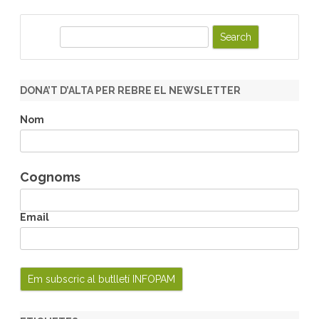
S
e
a
r
DONA’T D’ALTA PER REBRE EL NEWSLETTER
c
h
Nom
Cognoms
Email