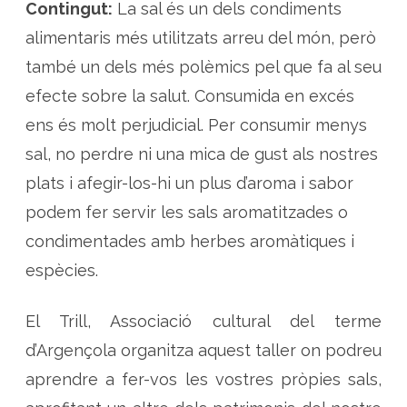
Contingut:
La sal és un dels condiments
z
a
d
alimentaris més utilitzats arreu del món, però
e
s
també un dels més polèmics pel que fa al seu
a
m
efecte sobre la salut. Consumida en excés
b
c
ens és molt perjudicial. Per consumir menys
o
n
c
sal, no perdre ni una mica de gust als nostres
u
r
plats i afegir-los-hi un plus d’aroma i sabor
s
podem fer servir les sals aromatitzades o
condimentades amb herbes aromàtiques i
espècies.
El Trill, Associació cultural del terme
d’Argençola organitza aquest taller on podreu
aprendre a fer-vos les vostres pròpies sals,