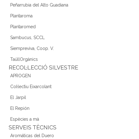
Peñarrubia del Alto Guadiana
Plantaroma
Plantaromed
Sambucus, SCCL
Siempreviva, Coop. V.
TaüllOrgànics
RECOL·LECCIÓ SILVESTRE
APROGEN
Col·lectiu Eixarcolant
El Jarpil
El Repión
Espècies a mà
SERVEIS TÈCNICS
Aromáticas del Duero