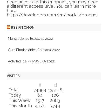
s
need access to this endpoint, you may need
a different access level. You can learn more
here:
https://developer.x.com/en/portal/product
RSS FITOMON
Mercat de les Espècies 2022
Curs Etnobotánica Aplicada 2022
Activitats de PRIMAVERA 2022
VISITES
Total
74994
135028
Today
64
108
This Week
1517
2663
This Month
4074
7749