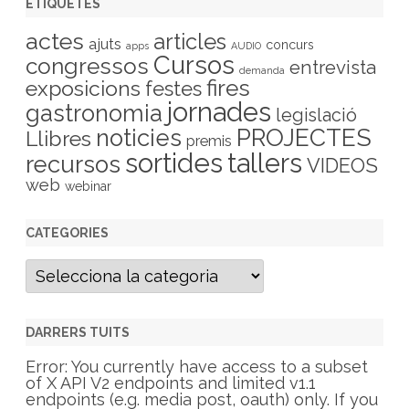
ETIQUETES
actes
articles
ajuts
concurs
apps
AUDIO
Cursos
congressos
entrevista
demanda
fires
exposicions
festes
jornades
gastronomia
legislació
PROJECTES
noticies
Llibres
premis
sortides
tallers
recursos
VIDEOS
web
webinar
CATEGORIES
C
a
t
e
g
DARRERS TUITS
o
r
Error: You currently have access to a subset
i
of X API V2 endpoints and limited v1.1
e
endpoints (e.g. media post, oauth) only. If you