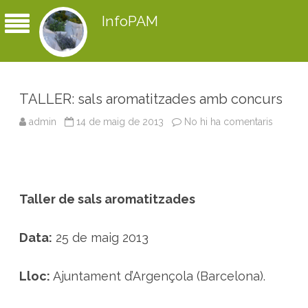
InfoPAM
TALLER: sals aromatitzades amb concurs
admin
14 de maig de 2013
No hi ha comentaris
a
T
A
L
L
E
R
:
Taller de sals aromatitzades
s
a
l
s
Data:
25 de maig 2013
a
r
o
m
Lloc:
Ajuntament d’Argençola (Barcelona).
a
t
i
t