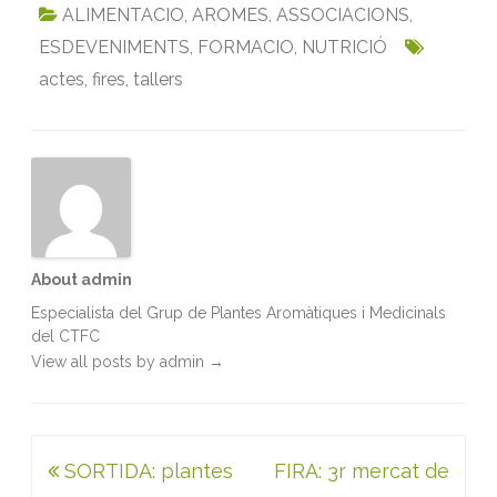
c
i
a
n
a
i
ALIMENTACIO
,
AROMES
,
ASSOCIACIONS
,
e
t
i
k
t
n
ESDEVENIMENTS
,
FORMACIO
,
NUTRICIÓ
b
t
l
e
s
t
actes
,
fires
,
tallers
o
e
d
A
o
r
I
p
k
n
p
About admin
Especialista del Grup de Plantes Aromàtiques i Medicinals
del CTFC
View all posts by admin
→
Navegació
SORTIDA: plantes
FIRA: 3r mercat de