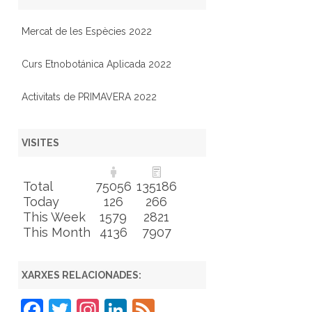
Mercat de les Espècies 2022
Curs Etnobotánica Aplicada 2022
Activitats de PRIMAVERA 2022
VISITES
Total
75056
135186
Today
126
266
This Week
1579
2821
This Month
4136
7907
XARXES RELACIONADES:
F
T
In
Li
F