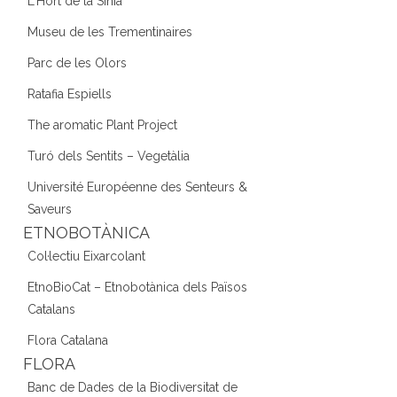
L'Hort de la Sínia
Museu de les Trementinaires
Parc de les Olors
Ratafia Espiells
The aromatic Plant Project
Turó dels Sentits – Vegetàlia
Université Européenne des Senteurs &
Saveurs
ETNOBOTÀNICA
Col·lectiu Eixarcolant
EtnoBioCat – Etnobotànica dels Països
Catalans
Flora Catalana
FLORA
Banc de Dades de la Biodiversitat de