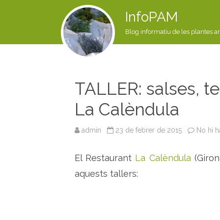
InfoPAM
Blog informatiu de les plantes a
TALLER: salses, tes
La Calèndula
admin
23 de febrer de 2015
No hi h
El Restaurant
La Calèndula
(Giron
aquests tallers: