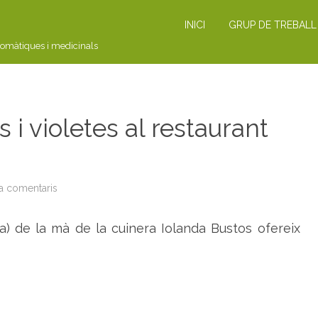
INICI
GRUP DE TREBALL
romàtiques i medicinals
 i violetes al restaurant
a comentaris
a
T
A
L
a) de la mà de la cuinera Iolanda Bustos ofereix
L
E
R
:
s
a
l
s
e
s