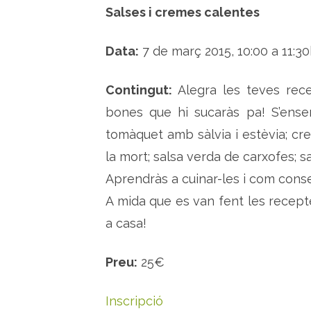
Salses i cremes calentes
Data:
7 de març 2015, 10:00 a 11:30
Contingut:
Alegra les teves rece
bones que hi sucaràs pa! S’ense
tomàquet amb sàlvia i estèvia; cr
la mort; salsa verda de carxofes; sa
Aprendràs a cuinar-les i com cons
A mida que es van fent les recepte
a casa!
Preu:
25€
Inscripció