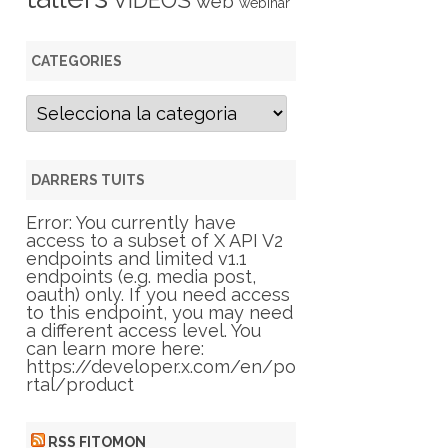
VIDEOS
web
webinar
CATEGORIES
C
a
t
e
g
DARRERS TUITS
o
r
Error: You currently have
i
access to a subset of X API V2
e
endpoints and limited v1.1
s
endpoints (e.g. media post,
oauth) only. If you need access
to this endpoint, you may need
a different access level. You
can learn more here:
https://developer.x.com/en/po
rtal/product
RSS FITOMON