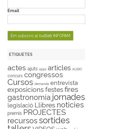
Email
ETIQUETES
actes
articles
ajuts
apps
AUDIO
congressos
concurs
Cursos
entrevista
demanda
fires
exposicions
festes
jornades
gastronomia
noticies
Llibres
legislació
PROJECTES
premis
sortides
recursos
tallers