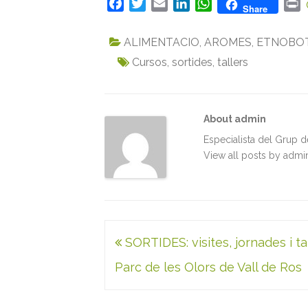
F
T
E
L
W
P
Share
a
w
m
i
h
r
c
i
a
n
a
i
ALIMENTACIO
,
AROMES
,
ETNOBO
e
t
i
k
t
n
Cursos
,
sortides
,
tallers
b
t
l
e
s
t
o
e
d
A
o
r
I
p
k
n
p
About admin
Especialista del Grup 
View all posts by adm
Navegació
SORTIDES: visites, jornades i tal
d'entrades
Parc de les Olors de Vall de Ros