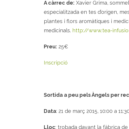
A càrrec de:
Xavier Grima, sommeli
especialitzada en tes d’origen, mesc
plantes i flors aromàtiques i medic
medicinals.
http://www.tea-infusio
Preu:
25€
Inscripció
Sortida a peu pels Àngels per rec
Data
: 21 de març 2015, 10:00 a 11:3
Lloc
: trobada davant la fàbrica d