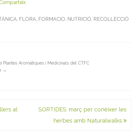
Comparteix
TÀNICA
,
FLORA
,
FORMACIO
,
NUTRICIÓ
,
RECOL·LECCIÓ
de Plantes Aromàtiques i Medicinals del CTFC
in
→
lers al
SORTIDES: març per conèixer les
herbes amb Naturalwalks