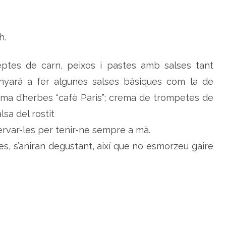
,
t
e
s
i
h.
v
i
o
l
ptes de carn, peixos i pastes amb salses tant
e
t
nyarà a fer algunes salses bàsiques com la de
e
s
ema d’herbes “cafè Paris”; crema de trompetes de
a
l
lsa del rostit
r
e
s
ervar-les per tenir-ne sempre a mà.
t
a
s, s’aniran degustant, així que no esmorzeu gaire
u
r
a
n
t
L
a
C
a
l
è
n