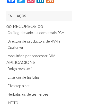
a
w
st
n
e
c
itt
a
k
e
ENLLAÇOS
e
er
gr
e
d
00 RECURSOS 00
b
a
dI
Catàleg de varietats comercials PAM
o
m
n
Directori de productors de PAM a
o
Catalunya
k
Maquinària per processar PAM
APLICACIONS
Dolça revolució
El Jardín de las Lilas
Fitoterapia.net
Herbalia: us de les herbes
INFITO