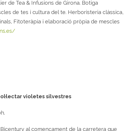
er de Tea & Infusions de Girona. Botiga
les de tes i cultura del te. Herboristeria clàssica,
inals, Fitoteràpia i elaboració pròpia de mescles
ns.es/
ol·lectar violetes silvestres
0h.
e Bicentury al començament de la carretera que