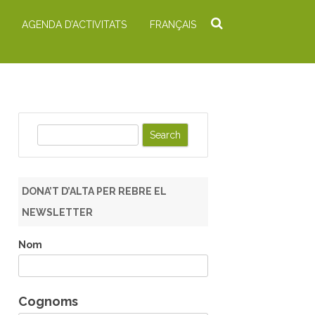
AGENDA D’ACTIVITATS
FRANÇAIS
S
e
a
r
DONA’T D’ALTA PER REBRE EL
c
NEWSLETTER
h
Nom
Cognoms