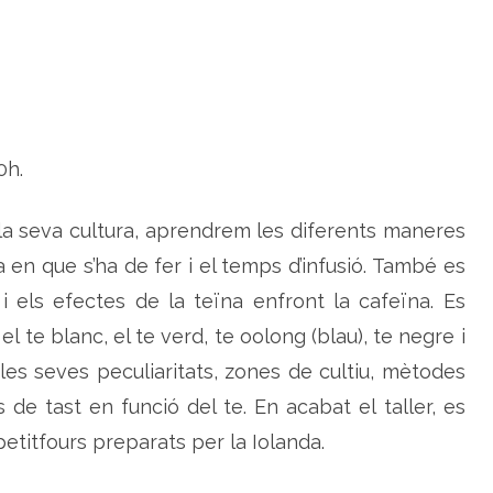
d
u
l
a
0h.
i la seva cultura, aprendrem les diferents maneres
 en que s’ha de fer i el temps d’infusió. També es
 i els efectes de la teïna enfront la cafeïna. Es
el te blanc, el te verd, te oolong (blau), te negre i
 les seves peculiaritats, zones de cultiu, mètodes
 de tast en funció del te. En acabat el taller, es
etitfours preparats per la Iolanda.