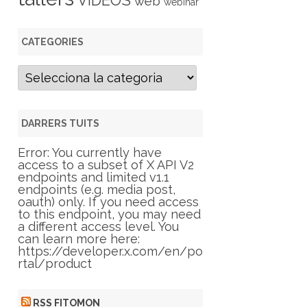
VIDEOS
web
webinar
CATEGORIES
C
a
t
e
g
DARRERS TUITS
o
r
Error: You currently have
i
access to a subset of X API V2
e
endpoints and limited v1.1
s
endpoints (e.g. media post,
oauth) only. If you need access
to this endpoint, you may need
a different access level. You
can learn more here:
https://developer.x.com/en/po
rtal/product
RSS FITOMON