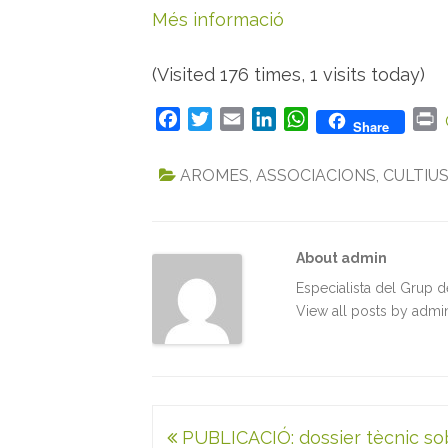
Més informació
(Visited 176 times, 1 visits today)
F
T
E
L
W
P
Share
a
w
m
i
h
r
c
i
a
n
a
i
AROMES
,
ASSOCIACIONS
,
CULTIU
e
t
i
k
t
n
b
t
l
e
s
t
o
e
d
A
About admin
o
r
I
p
k
n
p
Especialista del Grup 
View all posts by adm
Navegació
PUBLICACIÓ: dossier tècnic so