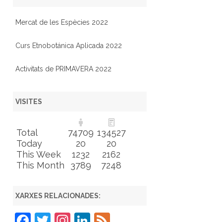
Mercat de les Espècies 2022
Curs Etnobotánica Aplicada 2022
Activitats de PRIMAVERA 2022
VISITES
Total
74709
134527
Today
20
20
This Week
1232
2162
This Month
3789
7248
XARXES RELACIONADES:
F
T
In
Li
F