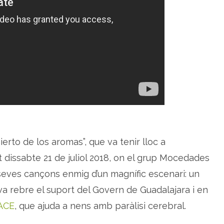
d
e
M
o
c
e
d
a
d
e
s
e
n
t
r
e
c
a
m
p
ierto de los aromas”, que va tenir lloc a
s
d
 dissabte 21 de juliol 2018, on el grup Mocedades
e
l
 seves cançons enmig d’un magnífic escenari: un
a
v
a rebre el suport del Govern de Guadalajara i en
a
n
d
ACE
, que ajuda a nens amb paràlisi cerebral.
a