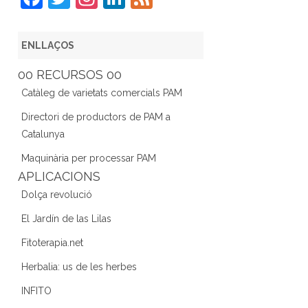
a
w
st
n
e
c
itt
a
k
e
ENLLAÇOS
e
er
gr
e
d
00 RECURSOS 00
b
a
dI
Catàleg de varietats comercials PAM
o
m
n
Directori de productors de PAM a
o
Catalunya
k
Maquinària per processar PAM
APLICACIONS
Dolça revolució
El Jardín de las Lilas
Fitoterapia.net
Herbalia: us de les herbes
INFITO