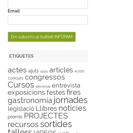
Email
ETIQUETES
actes
articles
ajuts
apps
AUDIO
congressos
concurs
Cursos
entrevista
demanda
fires
exposicions
festes
jornades
gastronomia
noticies
Llibres
legislació
PROJECTES
premis
sortides
recursos
tallers