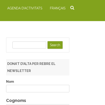
AGENDA D’ACTIVITATS
FRANÇAIS
S
e
a
r
DONA’T D’ALTA PER REBRE EL
c
NEWSLETTER
h
Nom
Cognoms