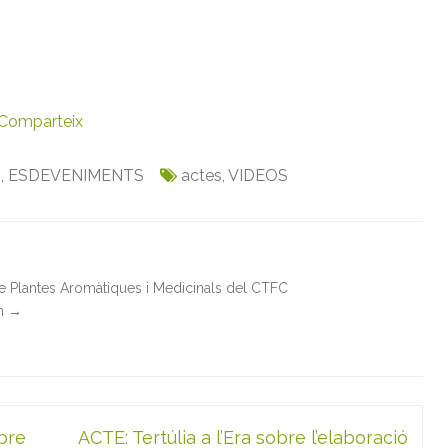
Comparteix
S
,
ESDEVENIMENTS
actes
,
VIDEOS
de Plantes Aromàtiques i Medicinals del CTFC
in
→
bre
ACTE: Tertúlia a l’Era sobre l’elaboració