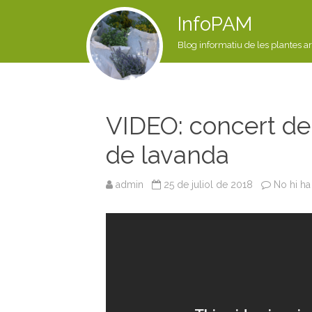
InfoPAM
Blog informatiu de les plantes a
VIDEO: concert d
de lavanda
admin
25 de juliol de 2018
No hi ha