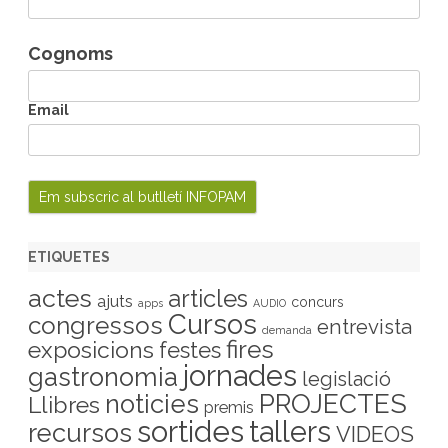
Cognoms
Email
ETIQUETES
actes
articles
ajuts
concurs
apps
AUDIO
Cursos
congressos
entrevista
demanda
fires
exposicions
festes
jornades
gastronomia
legislació
PROJECTES
noticies
Llibres
premis
sortides
tallers
recursos
VIDEOS