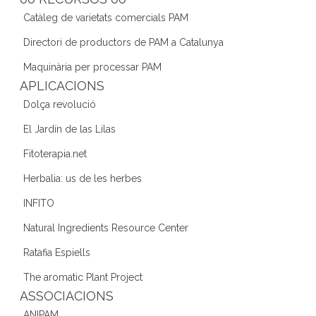
b
a
dI
Catàleg de varietats comercials PAM
o
m
n
Directori de productors de PAM a Catalunya
o
Maquinària per processar PAM
k
APLICACIONS
Dolça revolució
El Jardín de las Lilas
Fitoterapia.net
Herbalia: us de les herbes
INFITO
Natural Ingredients Resource Center
Ratafia Espiells
The aromatic Plant Project
ASSOCIACIONS
ANIPAM