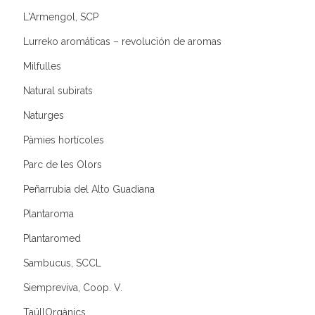
L'Armengol, SCP
Lurreko aromáticas – revolución de aromas
Milfulles
Natural subirats
Naturges
Pàmies hortícoles
Parc de les Olors
Peñarrubia del Alto Guadiana
Plantaroma
Plantaromed
Sambucus, SCCL
Siempreviva, Coop. V.
TaüllOrgànics