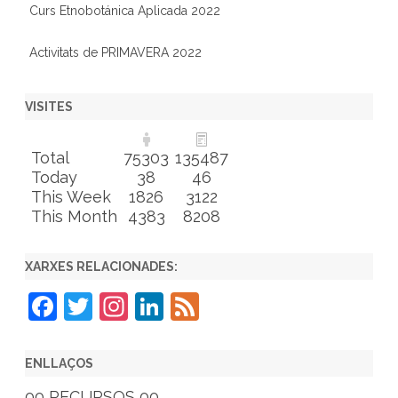
Curs Etnobotánica Aplicada 2022
Activitats de PRIMAVERA 2022
VISITES
Total
75303
135487
Today
38
46
This Week
1826
3122
This Month
4383
8208
XARXES RELACIONADES:
F
T
In
Li
F
a
w
st
n
e
c
itt
a
k
e
ENLLAÇOS
e
er
gr
e
d
00 RECURSOS 00