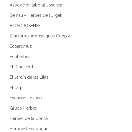
Asociación laboral Josenea
Bernau – Herbes de l’Urgell
BIOAGROSENSE
Cinctorres Aromàtiques Coop.V.
Ecoaromuz
Ecoherbes
El Drac verd
El Jardín de las Lilas
El Jarpil
Esencias Lozano
Grupo Herbex
Herbes de la Conca
Herboristeria Nogué