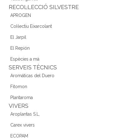
RECOL·LECCIÓ SILVESTRE
APROGEN
Col·lectiu Eixarcolant
El Jarpil
El Repión
Espècies a mà
SERVEIS TÈCNICS
Aromáticas del Duero
Fitomon
Plantaroma
VIVERS
Aroplantas S.L.
Carex vivers
ECOPAM