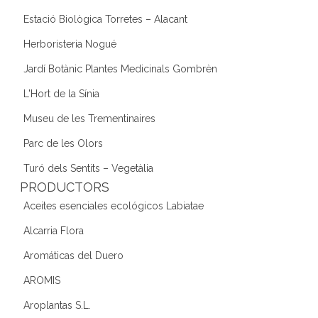
Estació Biològica Torretes – Alacant
Herboristeria Nogué
Jardí Botànic Plantes Medicinals Gombrèn
L'Hort de la Sínia
Museu de les Trementinaires
Parc de les Olors
Turó dels Sentits – Vegetàlia
PRODUCTORS
Aceites esenciales ecológicos Labiatae
Alcarria Flora
Aromáticas del Duero
AROMIS
Aroplantas S.L.