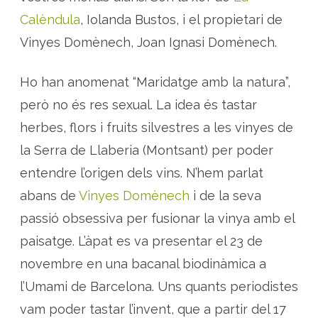
D
o
Calèndula
, Iolanda Bustos, i el propietari de
m
è
Vinyes Domènech, Joan Ignasi Domènech.
n
e
c
h
Ho han anomenat “Maridatge amb la natura”,
però no és res sexual. La idea és tastar
herbes, flors i fruits silvestres a les vinyes de
la Serra de Llaberia (Montsant) per poder
entendre l’origen dels vins. N’hem parlat
abans de
Vinyes Domènech
i de la seva
passió obsessiva per fusionar la vinya amb el
paisatge. L’àpat es va presentar el 23 de
novembre en una bacanal biodinàmica a
l’Umami de Barcelona. Uns quants periodistes
vam poder tastar l’invent, que a partir del 17