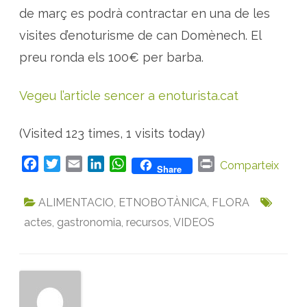
de març es podrà contractar en una de les
visites d’enoturisme de can Domènech. El
preu ronda els 100€ per barba.
Vegeu l’article sencer a enoturista.cat
(Visited 123 times, 1 visits today)
F
T
E
L
W
P
Comparteix
Share
a
w
m
i
h
r
c
i
a
n
a
i
ALIMENTACIO
,
ETNOBOTÀNICA
,
FLORA
e
t
i
k
t
n
actes
,
gastronomia
,
recursos
,
VIDEOS
b
t
l
e
s
t
o
e
d
A
o
r
I
p
k
n
p