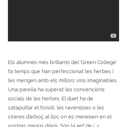
h
e
r
b
e
s
i
v
i
n
s
a
m
b
l
a
Els alumnes més brillants del ‘Green College’
C
a
fa temps que han perfeccionat les herbes i
l
è
les mengen amb els millors vins imaginables.
n
d
Una parella ha superat les convencions
u
l
a
socials de les herbes. El duet ha de
i
V
catapultar el fonoll, les ravenisses o les
i
n
cireres d’arboç al lloc on es mereixen en el
y
e
s
vostres menús diàris. Són la xef de
La