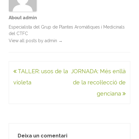
About admin
Especialista del Grup de Plantes Aromàtiques i Medicinals
del CTFC
View all posts by admin
→
Navegació
TALLER: usos de la
JORNADA: Més enllà
d'entrades
violeta
de la recol·lecció de
genciana
Deixa un comentari