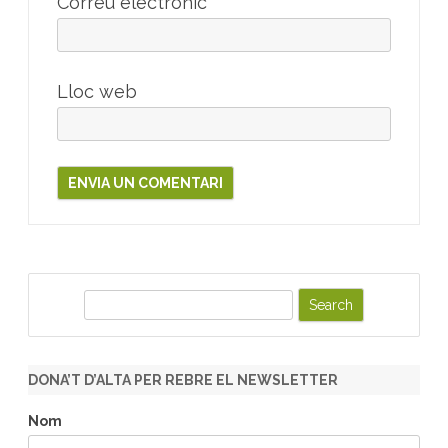
Correu electrònic
*
Lloc web
S
e
a
r
DONA’T D’ALTA PER REBRE EL NEWSLETTER
c
h
Nom