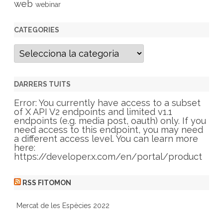
web
webinar
CATEGORIES
C
a
t
e
g
DARRERS TUITS
o
r
Error: You currently have access to a subset
i
of X API V2 endpoints and limited v1.1
e
endpoints (e.g. media post, oauth) only. If you
s
need access to this endpoint, you may need
a different access level. You can learn more
here:
https://developer.x.com/en/portal/product
RSS FITOMON
Mercat de les Espècies 2022