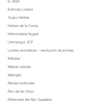
El Jarpil
Esencias Lozano
Grupo Herbex
Herbes de la Conca
Herboristeria Nogué
L'Armengol, SCP
Lurreko aromáticas – revolución de aromas
Milfulles
Natural subirats
Naturges
Pàmies hortícoles
Parc de les Olors
Peñarrubia del Alto Guadiana