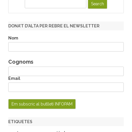
S
e
a
r
DONA’T D’ALTA PER REBRE EL NEWSLETTER
c
h
Nom
Cognoms
Email
ETIQUETES