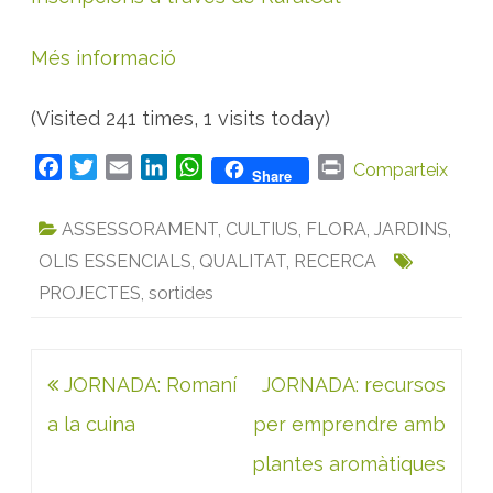
Més informació
(Visited 241 times, 1 visits today)
F
T
E
L
W
P
Comparteix
Share
a
w
m
i
h
r
c
i
a
n
a
i
ASSESSORAMENT
,
CULTIUS
,
FLORA
,
JARDINS
,
e
t
i
k
t
n
OLIS ESSENCIALS
,
QUALITAT
,
RECERCA
b
t
l
e
s
t
PROJECTES
,
sortides
o
e
d
A
o
r
I
p
k
n
p
Navegació
JORNADA: Romaní
JORNADA: recursos
d'entrades
a la cuina
per emprendre amb
plantes aromàtiques