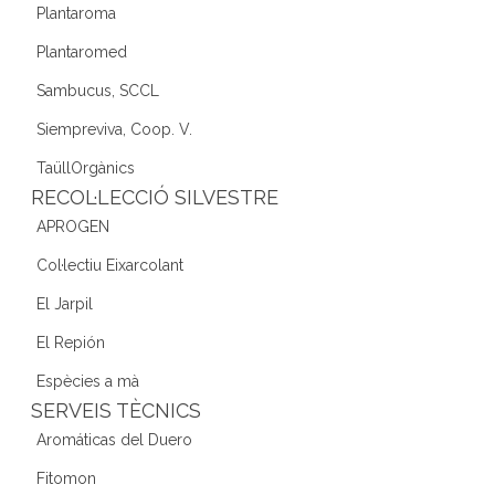
Plantaroma
Plantaromed
Sambucus, SCCL
Siempreviva, Coop. V.
TaüllOrgànics
RECOL·LECCIÓ SILVESTRE
APROGEN
Col·lectiu Eixarcolant
El Jarpil
El Repión
Espècies a mà
SERVEIS TÈCNICS
Aromáticas del Duero
Fitomon