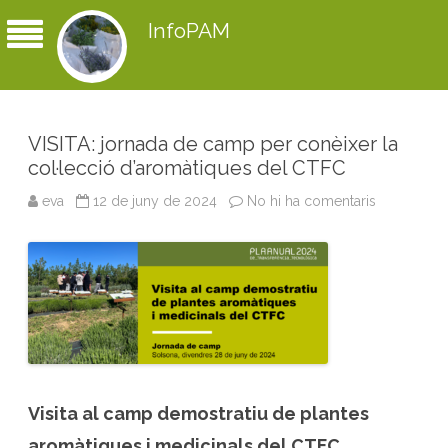
InfoPAM
VISITA: jornada de camp per conèixer la
col·lecció d’aromàtiques del CTFC
eva
12 de juny de 2024
No hi ha comentaris
a
V
I
S
I
T
A
:
j
o
r
n
a
d
a
Visita al camp demostratiu de plantes
d
e
c
aromàtiques i medicinals del CTFC