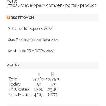
here:
https://developer.x.com/en/portal/product
RSS FITOMON
Mercat de les Espècies 2022
Curs Etnobotánica Aplicada 2022
Activitats de PRIMAVERA 2022
VISITES
Total
75183
135351
Today
37
43
This Week
1706
2986
This Month
4263
8072