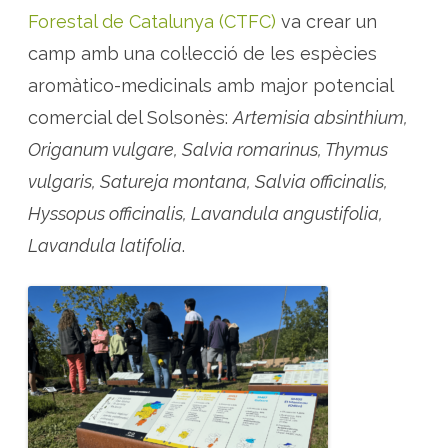
à
Forestal de Catalunya (CTFC)
va crear un
t
i
q
camp amb una col·lecció de les espècies
u
e
aromàtico-medicinals amb major potencial
s
d
comercial del Solsonès:
Artemisia absinthium,
e
l
C
Origanum vulgare, Salvia romarinus, Thymus
T
F
vulgaris, Satureja montana, Salvia officinalis,
C
Hyssopus officinalis, Lavandula angustifolia,
Lavandula latifolia
.