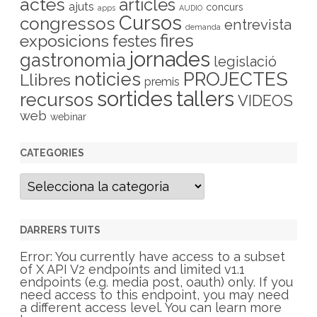
actes
articles
ajuts
concurs
apps
AUDIO
Cursos
congressos
entrevista
demanda
fires
exposicions
festes
jornades
gastronomia
legislació
PROJECTES
noticies
Llibres
premis
sortides
tallers
recursos
VIDEOS
web
webinar
CATEGORIES
C
a
t
e
g
DARRERS TUITS
o
r
Error: You currently have access to a subset
i
of X API V2 endpoints and limited v1.1
e
endpoints (e.g. media post, oauth) only. If you
s
need access to this endpoint, you may need
a different access level. You can learn more