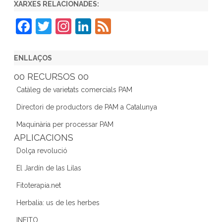
XARXES RELACIONADES:
F
T
In
Li
F
a
w
st
n
e
c
itt
a
k
e
ENLLAÇOS
e
er
gr
e
d
00 RECURSOS 00
b
a
dI
Catàleg de varietats comercials PAM
o
m
n
Directori de productors de PAM a Catalunya
o
Maquinària per processar PAM
k
APLICACIONS
Dolça revolució
El Jardín de las Lilas
Fitoterapia.net
Herbalia: us de les herbes
INFITO