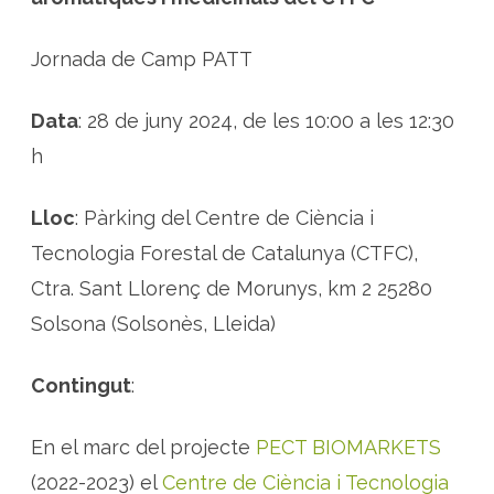
a
m
p
p
Jornada de Camp PATT
e
r
c
o
Data
: 28 de juny 2024, de les 10:00 a les 12:30
n
è
h
i
x
e
r
Lloc
: Pàrking del Centre de Ciència i
l
a
Tecnologia Forestal de Catalunya (CTFC),
c
o
l
Ctra. Sant Llorenç de Morunys, km 2 25280
·
l
Solsona (Solsonès, Lleida)
e
c
c
i
Contingut
:
ó
d
’
a
En el marc del projecte
PECT BIOMARKETS
r
o
(2022-2023) el
Centre de Ciència i Tecnologia
m