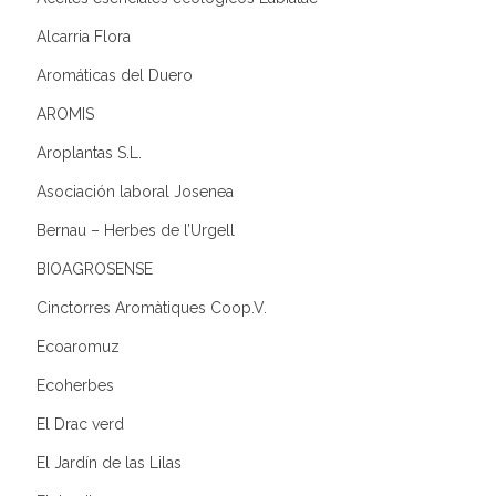
Alcarria Flora
Aromáticas del Duero
AROMIS
Aroplantas S.L.
Asociación laboral Josenea
Bernau – Herbes de l’Urgell
BIOAGROSENSE
Cinctorres Aromàtiques Coop.V.
Ecoaromuz
Ecoherbes
El Drac verd
El Jardín de las Lilas