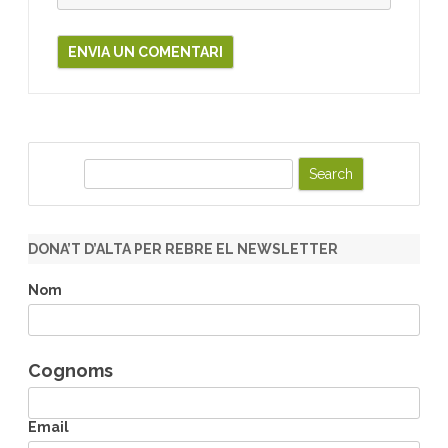
S
e
a
r
DONA’T D’ALTA PER REBRE EL NEWSLETTER
c
h
Nom
Cognoms
Email