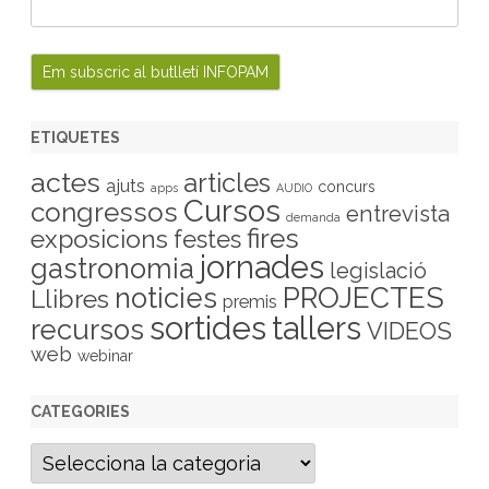
ETIQUETES
actes
articles
ajuts
concurs
apps
AUDIO
Cursos
congressos
entrevista
demanda
fires
exposicions
festes
jornades
gastronomia
legislació
PROJECTES
noticies
Llibres
premis
sortides
tallers
recursos
VIDEOS
web
webinar
CATEGORIES
C
a