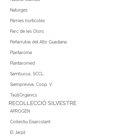
Naturges
Pàmies hortícoles
Parc de les Olors
Peñarrubia del Alto Guadiana
Plantaroma
Plantaromed
Sambucus, SCCL
Siempreviva, Coop. V.
TaüllOrgànics
RECOL·LECCIÓ SILVESTRE
APROGEN
Col·lectiu Eixarcolant
El Jarpil