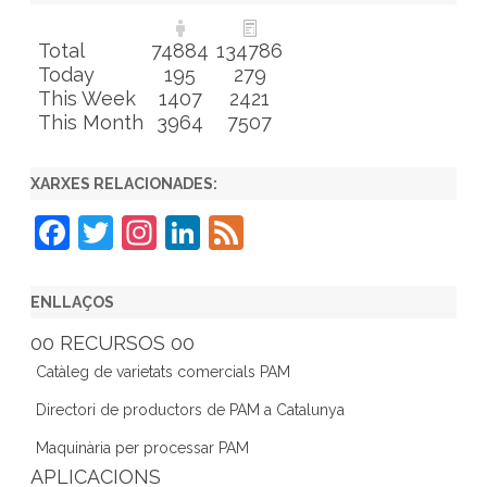
Total
74884
134786
Today
195
279
This Week
1407
2421
This Month
3964
7507
XARXES RELACIONADES:
F
T
In
Li
F
a
w
st
n
e
c
itt
a
k
e
ENLLAÇOS
e
er
gr
e
d
00 RECURSOS 00
b
a
dI
Catàleg de varietats comercials PAM
o
m
n
Directori de productors de PAM a Catalunya
o
Maquinària per processar PAM
k
APLICACIONS