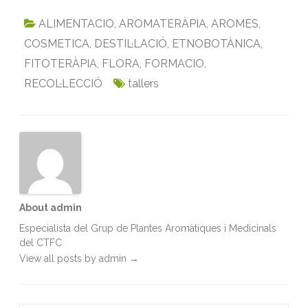
a
w
m
i
h
r
c
i
a
n
a
i
ALIMENTACIO
,
AROMATERÀPIA
,
AROMES
,
e
t
i
k
t
n
COSMETICA
,
DESTIL·LACIÓ
,
ETNOBOTÀNICA
,
b
t
l
e
s
t
FITOTERÀPIA
,
FLORA
,
FORMACIO
,
o
e
d
A
RECOL·LECCIÓ
o
r
I
p
tallers
k
n
p
About admin
Especialista del Grup de Plantes Aromàtiques i Medicinals
del CTFC
View all posts by admin
→