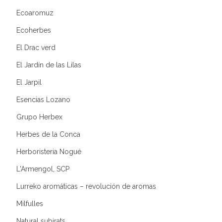
Ecoaromuz
Ecoherbes
El Drac verd
El Jardín de las Lilas
El Jarpil
Esencias Lozano
Grupo Herbex
Herbes de la Conca
Herboristeria Nogué
L'Armengol, SCP
Lurreko aromáticas – revolución de aromas
Milfulles
Natural subirats