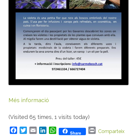
l
e
t
e
s
Més informació
(Visited 65 times, 1 visits today)
F
T
E
L
W
P
Comparteix
Share