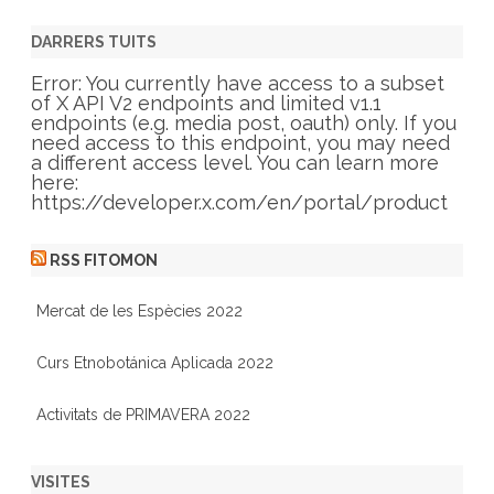
t
e
g
DARRERS TUITS
o
r
Error: You currently have access to a subset
i
of X API V2 endpoints and limited v1.1
e
endpoints (e.g. media post, oauth) only. If you
s
need access to this endpoint, you may need
a different access level. You can learn more
here:
https://developer.x.com/en/portal/product
RSS FITOMON
Mercat de les Espècies 2022
Curs Etnobotánica Aplicada 2022
Activitats de PRIMAVERA 2022
VISITES