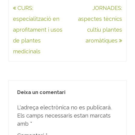
Navegació
CURS:
JORNADES:
d'entrades
especialització en
aspectes tècnics
aprofitament i usos
cultiu plantes
de plantes
aromàtiques
medicinals
Deixa un comentari
L'adreça electrònica no es publicarà.
Els camps necessaris estan marcats
amb
*