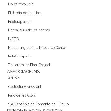
Dolça revolució
El Jardín de las Lilas
Fitoterapia.net
Herbalia: us de les herbes
INFITO
Natural Ingredients Resource Center
Ratafia Espiells
The aromatic Plant Project
ASSOCIACIONS
ANIPAM
Col·lectiu Eixarcolant
Parc de les Olors
S.A. Española de Fomento del Lúpulo
DENOMINACIONS ORIGEN