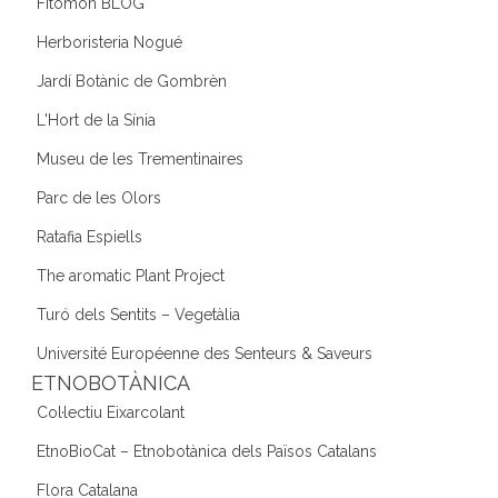
Fitomon BLOG
Herboristeria Nogué
Jardí Botànic de Gombrèn
L'Hort de la Sínia
Museu de les Trementinaires
Parc de les Olors
Ratafia Espiells
The aromatic Plant Project
Turó dels Sentits – Vegetàlia
Université Européenne des Senteurs & Saveurs
ETNOBOTÀNICA
Col·lectiu Eixarcolant
EtnoBioCat – Etnobotànica dels Països Catalans
Flora Catalana