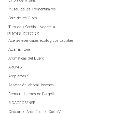
L'Hort de la Sínia
Museu de les Trementinaires
Parc de les Olors
Turó dels Sentits – Vegetàlia
PRODUCTORS
Aceites esenciales ecológicos Labiatae
Alcarria Flora
Aromáticas del Duero
AROMIS
Aroplantas S.L.
Asociación laboral Josenea
Bernau – Herbes de l’Urgell
BIOAGROSENSE
Cinctorres Aromàtiques Coop.V.