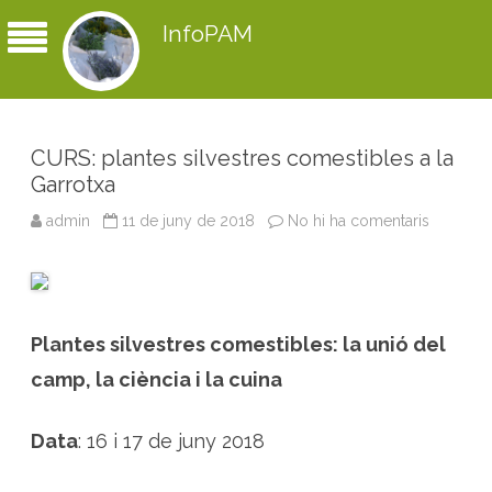
InfoPAM
CURS: plantes silvestres comestibles a la
Garrotxa
admin
11 de juny de 2018
No hi ha comentaris
a
C
U
R
S
:
p
l
Plantes silvestres comestibles: la unió del
a
n
t
camp, la ciència i la cuina
e
s
s
i
Data
: 16 i 17 de juny 2018
l
v
e