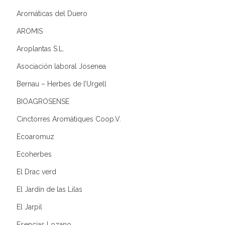
Aromáticas del Duero
AROMIS
Aroplantas S.L.
Asociación laboral Josenea
Bernau – Herbes de l’Urgell
BIOAGROSENSE
Cinctorres Aromàtiques Coop.V.
Ecoaromuz
Ecoherbes
El Drac verd
El Jardín de las Lilas
El Jarpil
Esencias Lozano