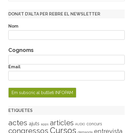
a
r
DONA’T D’ALTA PER REBRE EL NEWSLETTER
c
h
Nom
Cognoms
Email
ETIQUETES
actes
articles
ajuts
concurs
apps
AUDIO
Cursos
congressos
entrevista
demanda