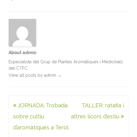
o
r
I
p
k
n
p
About admin
Especialista del Grup de Plantes Aromàtiques i Medicinals
del CTFC
View all posts by admin
→
Navegació
JORNADA: Trobada
TALLER: ratafia i
d'entrades
sobre cultiu
altres licors d’estiu
d’aromàtiques a Terol