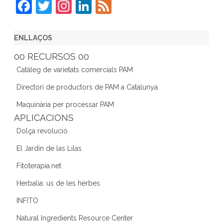
F
T
In
Li
F
a
w
st
n
e
c
itt
a
k
e
ENLLAÇOS
e
er
gr
e
d
00 RECURSOS 00
b
a
dI
Catàleg de varietats comercials PAM
o
m
n
Directori de productors de PAM a Catalunya
o
Maquinària per processar PAM
k
APLICACIONS
Dolça revolució
El Jardín de las Lilas
Fitoterapia.net
Herbalia: us de les herbes
INFITO
Natural Ingredients Resource Center