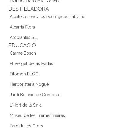
DOP Azafran de la Mancha
DESTIL·LADORA
Aceites esenciales ecológicos Labiatae
Alcarria Flora
Aroplantas S.L.
EDUCACIÓ
Carme Bosch
El Vergel de las Hadas
Fitomon BLOG
Herboristeria Nogué
Jardí Botànic de Gombrèn
L'Hort de la Sínia
Museu de les Trementinaires
Parc de les Olors