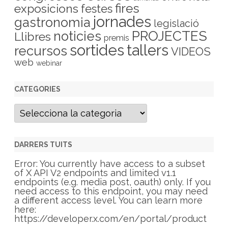
fires
exposicions
festes
jornades
gastronomia
legislació
PROJECTES
noticies
Llibres
premis
sortides
tallers
recursos
VIDEOS
web
webinar
CATEGORIES
C
a
t
e
g
DARRERS TUITS
o
r
Error: You currently have access to a subset
i
of X API V2 endpoints and limited v1.1
e
endpoints (e.g. media post, oauth) only. If you
s
need access to this endpoint, you may need
a different access level. You can learn more
here:
https://developer.x.com/en/portal/product