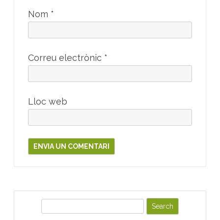
Nom
*
Correu electrònic
*
Lloc web
S
e