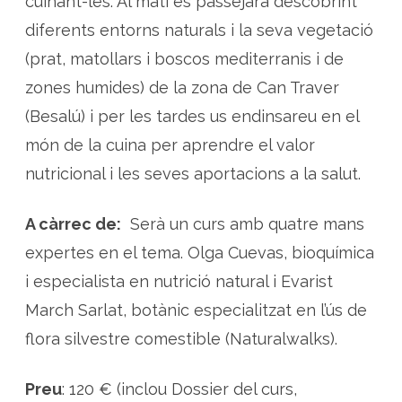
cuinant-les. Al matí es passejarà descobrint
diferents entorns naturals i la seva vegetació
(prat, matollars i boscos mediterranis i de
zones humides) de la zona de Can Traver
(Besalú) i per les tardes us endinsareu en el
món de la cuina per aprendre el valor
nutricional i les seves aportacions a la salut.
A càrrec de:
Serà un curs amb quatre mans
expertes en el tema. Olga Cuevas, bioquímica
i especialista en nutrició natural i Evarist
March Sarlat, botànic especialitzat en l’ús de
flora silvestre comestible (Naturalwalks).
Preu
: 120 € (inclou
Dossier del curs,