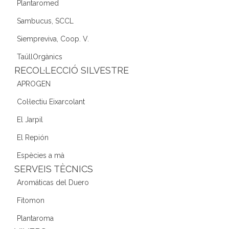
Plantaromed
Sambucus, SCCL
Siempreviva, Coop. V.
TaüllOrgànics
RECOL·LECCIÓ SILVESTRE
APROGEN
Col·lectiu Eixarcolant
El Jarpil
El Repión
Espècies a mà
SERVEIS TÈCNICS
Aromáticas del Duero
Fitomon
Plantaroma