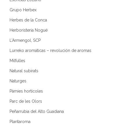
Grupo Herbex
Herbes de la Conca
Herboristeria Nogué
L'Armengol, SCP
Lurreko aromáticas – revolución de aromas
Milfulles
Natural subirats
Naturges
Pàmies hortícoles
Parc de les Olors
Peñarrubia del Alto Guadiana
Plantaroma