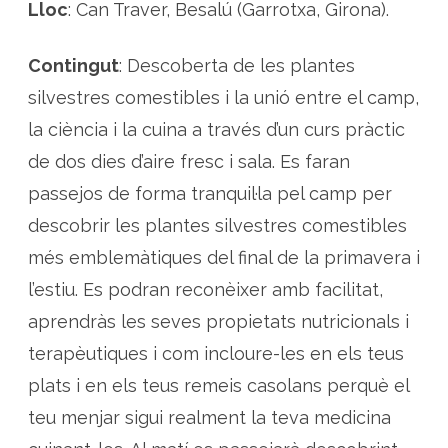
s
Lloc
: Can Traver, Besalú (Garrotxa, Girona).
t
r
e
s
Contingut
: Descoberta de les plantes
c
o
silvestres comestibles i la unió entre el camp,
m
e
la ciència i la cuina a través d’un curs pràctic
s
t
de dos dies d’aire fresc i sala. Es faran
i
b
l
passejos de forma tranquil·la pel camp per
e
s
descobrir les plantes silvestres comestibles
a
l
més emblemàtiques del final de la primavera i
a
G
a
l’estiu. Es podran reconèixer amb facilitat,
r
r
aprendràs les seves propietats nutricionals i
o
t
terapèutiques i com incloure-les en els teus
x
a
plats i en els teus remeis casolans perquè el
teu menjar sigui realment la teva medicina