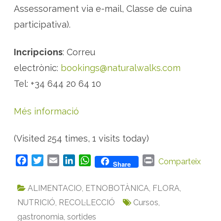
Assessorament via e-mail, Classe de cuina
participativa).
Incripcions
: Correu
electrònic:
bookings@naturalwalks.com
Tel: +34 644 20 64 10
Més informació
(Visited 254 times, 1 visits today)
F
T
E
L
W
P
Comparteix
Share
a
w
m
i
h
r
c
i
a
n
a
i
ALIMENTACIO
,
ETNOBOTÀNICA
,
FLORA
,
e
t
i
k
t
n
NUTRICIÓ
,
RECOL·LECCIÓ
Cursos
,
b
t
l
e
s
t
gastronomia
,
sortides
o
e
d
A