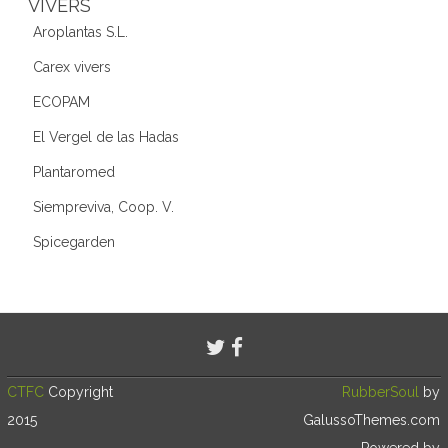
VIVERS
Aroplantas S.L.
Carex vivers
ECOPAM
El Vergel de las Hadas
Plantaromed
Siempreviva, Coop. V.
Spicegarden
CTFC
Copyright
RubberSoul
by
2015
GalussoThemes.com
Powered by