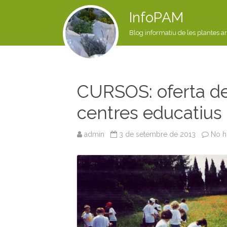
InfoPAM
Blog informatiu de les plantes a
CURSOS: oferta de 
centres educatius
admin
3 de setembre de 2013
No h