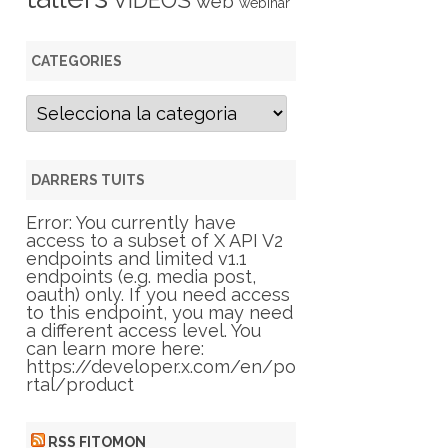
VIDEOS
web
webinar
CATEGORIES
C
a
t
e
g
DARRERS TUITS
o
r
Error: You currently have
i
access to a subset of X API V2
e
endpoints and limited v1.1
s
endpoints (e.g. media post,
oauth) only. If you need access
to this endpoint, you may need
a different access level. You
can learn more here:
https://developer.x.com/en/po
rtal/product
RSS FITOMON