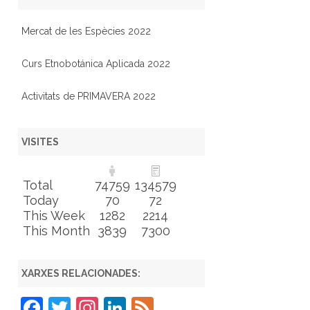
Mercat de les Espècies 2022
Curs Etnobotánica Aplicada 2022
Activitats de PRIMAVERA 2022
VISITES
Total
74759
134579
Today
70
72
This Week
1282
2214
This Month
3839
7300
XARXES RELACIONADES:
F
T
In
Li
F