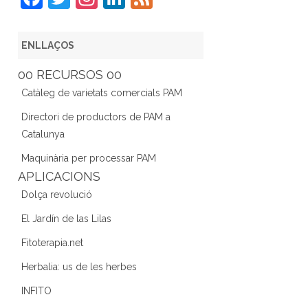
a
w
st
n
e
c
itt
a
k
e
ENLLAÇOS
e
er
gr
e
d
00 RECURSOS 00
b
a
dI
Catàleg de varietats comercials PAM
o
m
n
Directori de productors de PAM a
o
Catalunya
k
Maquinària per processar PAM
APLICACIONS
Dolça revolució
El Jardín de las Lilas
Fitoterapia.net
Herbalia: us de les herbes
INFITO