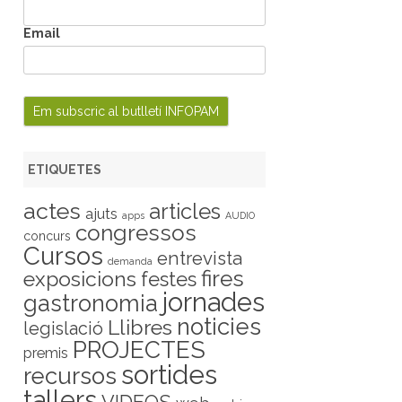
Email
ETIQUETES
actes
articles
ajuts
apps
AUDIO
congressos
concurs
Cursos
entrevista
demanda
fires
exposicions
festes
jornades
gastronomia
noticies
Llibres
legislació
PROJECTES
premis
sortides
recursos
tallers