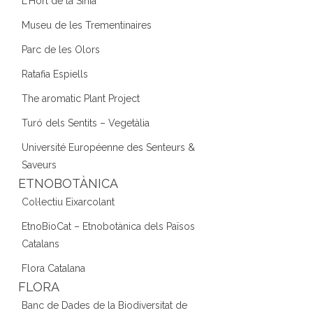
L'Hort de la Sínia
Museu de les Trementinaires
Parc de les Olors
Ratafia Espiells
The aromatic Plant Project
Turó dels Sentits – Vegetàlia
Université Européenne des Senteurs &
Saveurs
ETNOBOTÀNICA
Col·lectiu Eixarcolant
EtnoBioCat – Etnobotànica dels Països
Catalans
Flora Catalana
FLORA
Banc de Dades de la Biodiversitat de