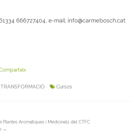
u
c
a
t
61334 666727404, e-mail: info@carmebosch.cat
i
u
s
Comparteix
,
TRANSFORMACIÓ
Cursos
de Plantes Aromàtiques i Medicinals del CTFC
in
→