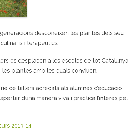
d
e
l
'
E
s
c
 generacions desconeixen les plantes dels seu
o
l
culinaris i terapèutics.
a
d
e
l
lors es desplacen a les escoles de tot Catalunya
e
s
les plantes amb les quals conviuen.
F
l
o
r
èrie de tallers adreçats als alumnes d’educació
s
p
e
espertar d’una manera viva i pràctica l’interès pel
r
c
e
n
t
r
curs 2013-14
.
e
s
e
d