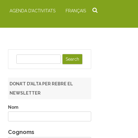
AGENDA D’ACTIVITATS
FRANÇAIS
S
e
a
r
DONA’T D’ALTA PER REBRE EL
c
NEWSLETTER
h
Nom
Cognoms