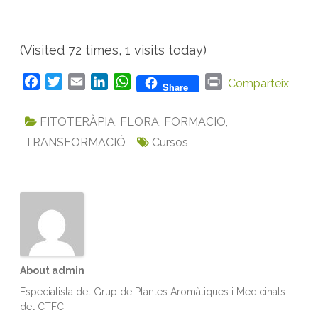
i
n
a
l
s
(Visited 72 times, 1 visits today)
F
T
E
L
W
P
Comparteix
Share
a
w
m
i
h
r
c
i
a
n
a
i
FITOTERÀPIA
,
FLORA
,
FORMACIO
,
e
t
i
k
t
n
TRANSFORMACIÓ
Cursos
b
t
l
e
s
t
o
e
d
A
o
r
I
p
k
n
p
About admin
Especialista del Grup de Plantes Aromàtiques i Medicinals
del CTFC