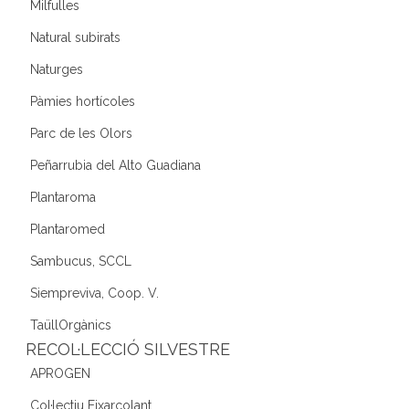
Milfulles
Natural subirats
Naturges
Pàmies hortícoles
Parc de les Olors
Peñarrubia del Alto Guadiana
Plantaroma
Plantaromed
Sambucus, SCCL
Siempreviva, Coop. V.
TaüllOrgànics
RECOL·LECCIÓ SILVESTRE
APROGEN
Col·lectiu Eixarcolant