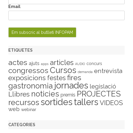
Email
ETIQUETES
actes
articles
ajuts
concurs
apps
AUDIO
Cursos
congressos
entrevista
demanda
fires
exposicions
festes
jornades
gastronomia
legislació
PROJECTES
noticies
Llibres
premis
sortides
tallers
recursos
VIDEOS
web
webinar
CATEGORIES