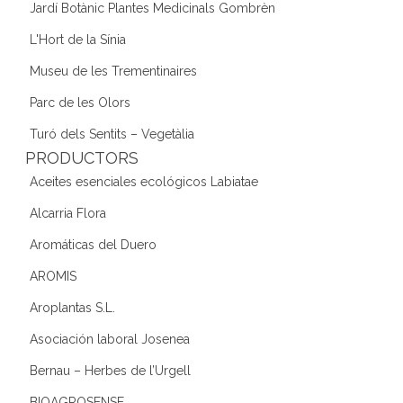
Jardí Botànic Plantes Medicinals Gombrèn
L'Hort de la Sínia
Museu de les Trementinaires
Parc de les Olors
Turó dels Sentits – Vegetàlia
PRODUCTORS
Aceites esenciales ecológicos Labiatae
Alcarria Flora
Aromáticas del Duero
AROMIS
Aroplantas S.L.
Asociación laboral Josenea
Bernau – Herbes de l’Urgell
BIOAGROSENSE