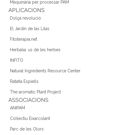
o
Maquinària per processar PAM
k
APLICACIONS
Dolça revolució
El Jardín de las Lilas
Fitoterapia.net
Herbalia: us de les herbes
INFITO
Natural Ingredients Resource Center
Ratafia Espiells
The aromatic Plant Project
ASSOCIACIONS
ANIPAM
Col·lectiu Eixarcolant
Parc de les Olors