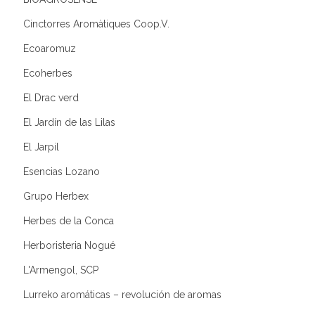
Cinctorres Aromàtiques Coop.V.
Ecoaromuz
Ecoherbes
El Drac verd
El Jardín de las Lilas
El Jarpil
Esencias Lozano
Grupo Herbex
Herbes de la Conca
Herboristeria Nogué
L'Armengol, SCP
Lurreko aromáticas – revolución de aromas