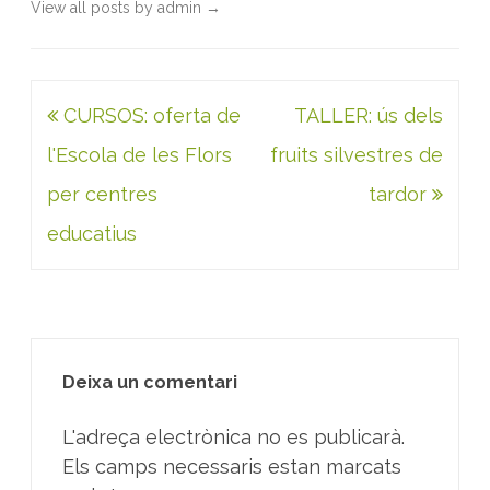
View all posts by admin
→
Navegació
CURSOS: oferta de
TALLER: ús dels
d'entrades
l'Escola de les Flors
fruits silvestres de
per centres
tardor
educatius
Deixa un comentari
L'adreça electrònica no es publicarà.
Els camps necessaris estan marcats