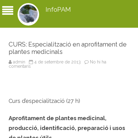
InfoPAM
CURS: Especialització en aprofitament de
plantes medicinals
admin
4 de setembre de 2013
No hi ha
comentaris
a
C
U
R
S
:
E
s
Curs d’especialització (27 h)
p
e
c
i
Aprofitament de plantes medicinal,
a
l
i
producció, identificació, preparació i usos
t
z
de plantes útils