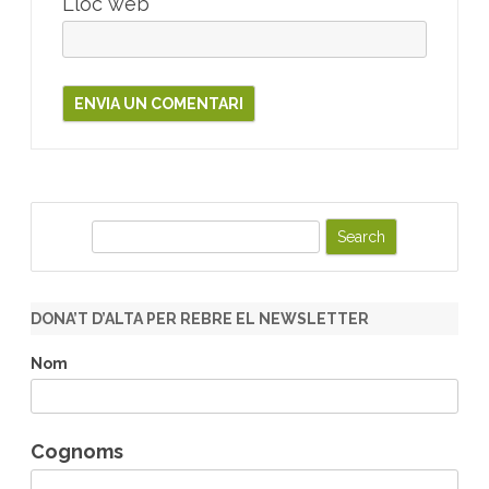
Lloc web
S
e
a
r
DONA’T D’ALTA PER REBRE EL NEWSLETTER
c
h
Nom
Cognoms