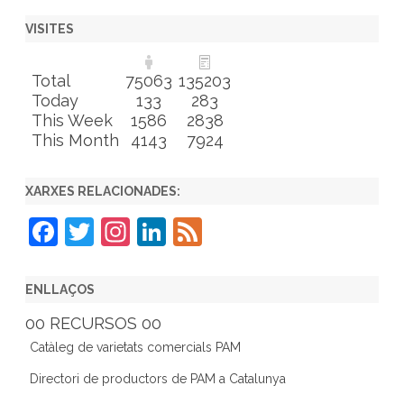
VISITES
Total
75063
135203
Today
133
283
This Week
1586
2838
This Month
4143
7924
XARXES RELACIONADES:
F
T
In
Li
F
a
w
st
n
e
c
itt
a
k
e
ENLLAÇOS
e
er
gr
e
d
00 RECURSOS 00
b
a
dI
Catàleg de varietats comercials PAM
o
m
n
Directori de productors de PAM a Catalunya