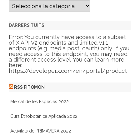
C
a
t
e
g
DARRERS TUITS
o
r
Error: You currently have access to a subset
i
of X API V2 endpoints and limited v1.1
e
endpoints (e.g. media post, oauth) only. If you
s
need access to this endpoint, you may need
a different access level. You can learn more
here:
https://developer.x.com/en/portal/product
RSS FITOMON
Mercat de les Espècies 2022
Curs Etnobotánica Aplicada 2022
Activitats de PRIMAVERA 2022