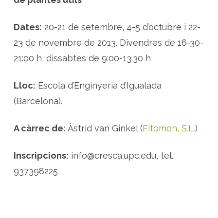
a
c
i
ó
Dates:
20-21 de setembre, 4-5 d’octubre i 22-
e
n
23 de novembre de 2013. Divendres de 16-30-
a
p
21:00 h, dissabtes de 9:00-13:30 h
r
o
f
i
Lloc:
Escola d’Enginyeria d’Igualada
t
a
m
(Barcelona).
e
n
t
d
A càrrec de:
Àstrid van Ginkel (
Fitomon, S.L.
)
e
p
l
a
Inscripcions:
info@cresca.upc.edu, tel.
n
t
937398225
e
s
m
e
d
i
c