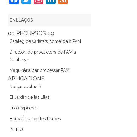
a
w
st
n
e
c
itt
a
k
e
ENLLAÇOS
e
er
gr
e
d
00 RECURSOS 00
b
a
dI
Catàleg de varietats comercials PAM
o
m
n
Directori de productors de PAM a
o
Catalunya
k
Maquinària per processar PAM
APLICACIONS
Dolça revolució
El Jardín de las Lilas
Fitoterapia.net
Herbalia: us de les herbes
INFITO