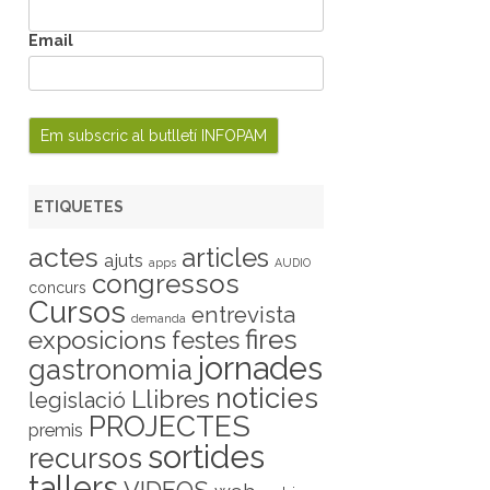
Email
ETIQUETES
actes
articles
ajuts
apps
AUDIO
congressos
concurs
Cursos
entrevista
demanda
fires
exposicions
festes
jornades
gastronomia
noticies
Llibres
legislació
PROJECTES
premis
sortides
recursos
tallers