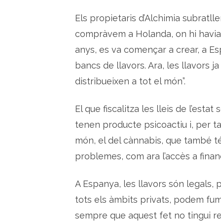
Els propietaris d’Alchimia subrat
compràvem a Holanda, on hi havia t
anys, es va començar a crear, a E
bancs de llavors. Ara, les llavors j
distribueixen a tot el món”.
El que fiscalitza les lleis de l’esta
tenen producte psicoactiu i, per ta
món, el del cànnabis, que també té u
problemes, com ara l’accès a fina
A Espanya, les llavors són legals, 
tots els àmbits privats, podem fu
sempre que aquest fet no tingui re