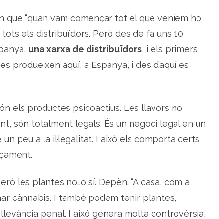
à
n
llen que “quan vam començar tot el que veníem ho
n
a
ots els distribuïdors. Però des de fa uns 10
b
i
s
spanya,
una xarxa de distribuïdors
, i els primers
a es produeixen aquí, a Espanya, i des d’aquí es
t són els productes psicoactius. Les llavors no
nt, són totalment legals. És un negoci legal en un
n peu a la il·legalitat. I això els comporta certs
nçament.
però les plantes no…o sí. Depèn. “A casa, com a
mar cànnabis. I també podem tenir plantes,
llevància penal. I això genera molta controvèrsia,