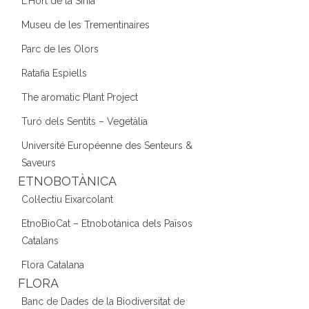
L'Hort de la Sínia
Museu de les Trementinaires
Parc de les Olors
Ratafia Espiells
The aromatic Plant Project
Turó dels Sentits – Vegetàlia
Université Européenne des Senteurs &
Saveurs
ETNOBOTÀNICA
Col·lectiu Eixarcolant
EtnoBioCat – Etnobotànica dels Països
Catalans
Flora Catalana
FLORA
Banc de Dades de la Biodiversitat de