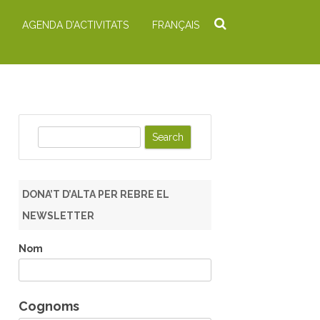
AGENDA D’ACTIVITATS
FRANÇAIS
S
e
a
r
DONA’T D’ALTA PER REBRE EL
c
NEWSLETTER
h
Nom
Cognoms