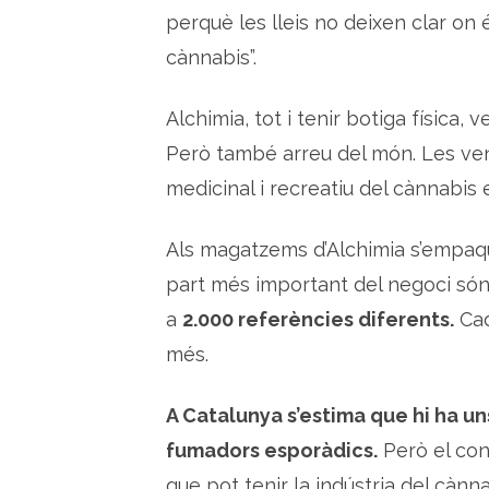
perquè les lleis no deixen clar on 
cànnabis”.
Alchimia, tot i tenir botiga física,
Però també arreu del món. Les ve
medicinal i recreatiu del cànnabis e
Als magatzems d’Alchimia s’empaq
part més important del negoci só
a
2.000 referències diferents.
Cad
més.
A Catalunya s’estima que hi ha un
fumadors esporàdics.
Però el con
que pot tenir la indústria del cànn