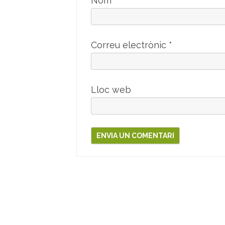
Nom
*
Correu electrònic
*
Lloc web