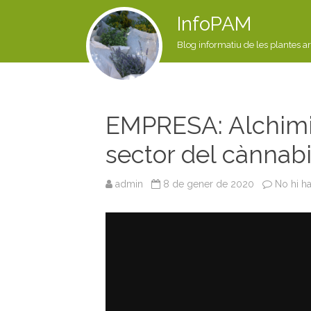
InfoPAM
Blog informatiu de les plantes a
EMPRESA: Alchimi
sector del cànnab
admin
8 de gener de 2020
No hi h