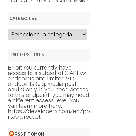
VIDEOS
web
webinar
CATEGORIES
C
a
t
e
g
DARRERS TUITS
o
r
Error: You currently have
i
access to a subset of X API V2
e
endpoints and limited v1.1
s
endpoints (e.g. media post,
oauth) only. If you need access
to this endpoint, you may need
a different access level. You
can learn more here:
https://developer.x.com/en/po
rtal/product
RSS FITOMON