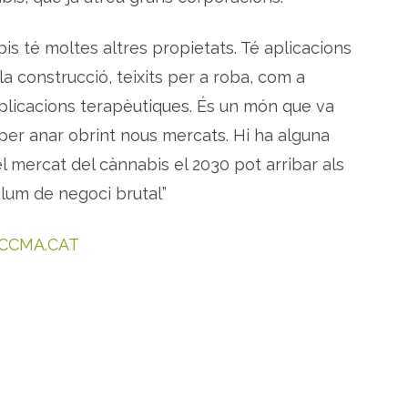
bis té moltes altres propietats. Té aplicacions
 la construcció, teixits per a roba, com a
s aplicacions terapèutiques. És un món que va
 per anar obrint nous mercats. Hi ha alguna
l mercat del cànnabis el 2030 pot arribar als
olum de negoci brutal”
. CCMA.CAT