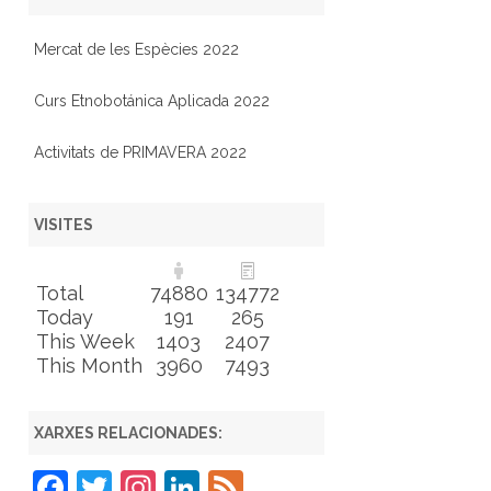
Mercat de les Espècies 2022
Curs Etnobotánica Aplicada 2022
Activitats de PRIMAVERA 2022
VISITES
Total
74880
134772
Today
191
265
This Week
1403
2407
This Month
3960
7493
XARXES RELACIONADES:
F
T
In
Li
F