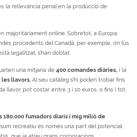
és la rellevància penal en la producció de
 ven majoritàriament online. Sobretot, a Europa.
ndes procedents del Canadà, per exemple, on l’ús
stà legalitzat, s’han doblat.
ueten una mitjana de
400 comandes diàries,
i la
n
les llavors.
Al seu catàleg s’hi poden trobar fins
a llavor pot costar entre 3 i 10 euros, o fins i tot
s 180.000 fumadors diaris i mig milió de
sum recreatiu és només una part del potencial
abis, que ja atreu grans corporacions.