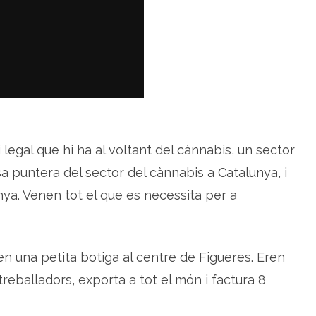
m
i
a
,
e
m
p
r
e
s
a
c
a
t
a
egal que hi ha al voltant del cànnabis, un sector
l
a
 puntera del sector del cànnabis a Catalunya, i
n
a
ya. Venen tot el que es necessita per a
d
e
l
s
e
c
n una petita botiga al centre de Figueres. Eren
t
o
r
reballadors, exporta a tot el món i factura 8
d
e
l
c