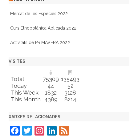
Mercat de les Espècies 2022
Curs Etnobotánica Aplicada 2022
Activitats de PRIMAVERA 2022
VISITES
Total
75309
135493
Today
44
52
This Week
1832
3128
This Month
4389
8214
XARXES RELACIONADES:
F
T
In
Li
F