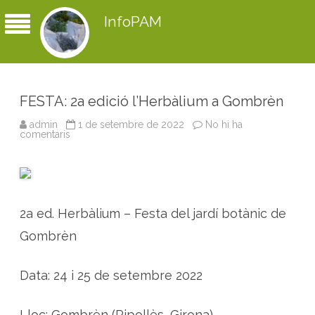
InfoPAM
FESTA: 2a edició l’Herbàlium a Gombrèn
admin
1 de setembre de 2022
No hi ha
comentaris
a
F
E
S
T
A
:
2
2a ed. Herbàlium – Festa del jardí botànic de
a
e
d
Gombrèn
i
c
i
ó
Data: 24 i 25 de setembre 2022
l
’
H
e
Lloc: Gombrèn (Ripollès, Girona)