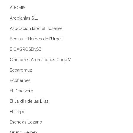
AROMIS
Aroplantas S.L.
Asociación laboral Josenea
Bernau – Herbes de l’Urgell
BIOAGROSENSE
Cinctorres Aromàtiques Coop.V.
Ecoaromuz
Ecoherbes
El Drac verd
El Jardín de las Lilas
El Jarpil
Esencias Lozano
Grupo Herbex