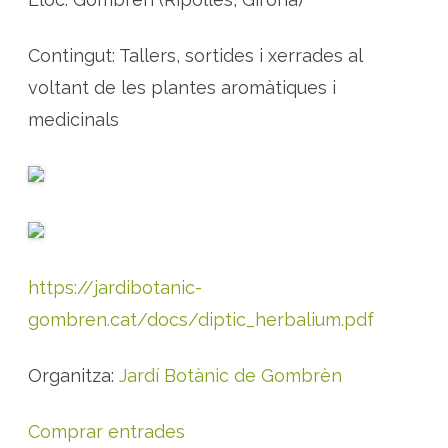
r
b
à
l
Contingut: Tallers, sortides i xerrades al
i
u
voltant de les plantes aromàtiques i
m
a
medicinals
G
o
m
b
r
è
n
https://jardibotanic-
gombren.cat/docs/diptic_herbalium.pdf
Organitza:
Jardí Botànic de Gombrèn
Comprar entrades