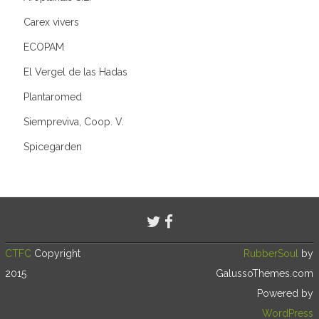
Carex vivers
ECOPAM
El Vergel de las Hadas
Plantaromed
Siempreviva, Coop. V.
Spicegarden
CTFC
Copyright
RubberSoul
by
2015
GalussoThemes.com
Powered by
WordPress