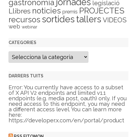
jornades
gastronomia
legislació
PROJECTES
noticies
Llibres
premis
sortides
tallers
recursos
VIDEOS
web
webinar
CATEGORIES
C
a
t
e
g
DARRERS TUITS
o
r
Error: You currently have access to a subset
i
of X API V2 endpoints and limited v1.1
e
endpoints (e.g. media post, oauth) only. If you
s
need access to this endpoint, you may need
a different access level. You can learn more
here:
https://developer.x.com/en/portal/product
RSS FITOMON