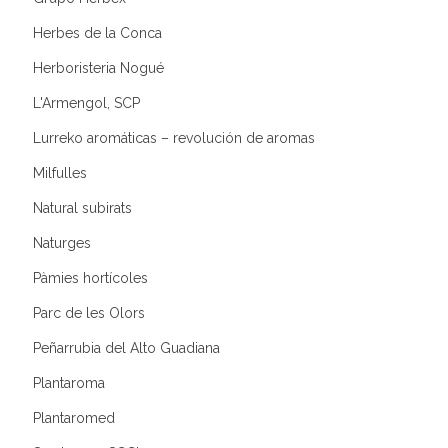
Herbes de la Conca
Herboristeria Nogué
L'Armengol, SCP
Lurreko aromáticas – revolución de aromas
Milfulles
Natural subirats
Naturges
Pàmies hortícoles
Parc de les Olors
Peñarrubia del Alto Guadiana
Plantaroma
Plantaromed