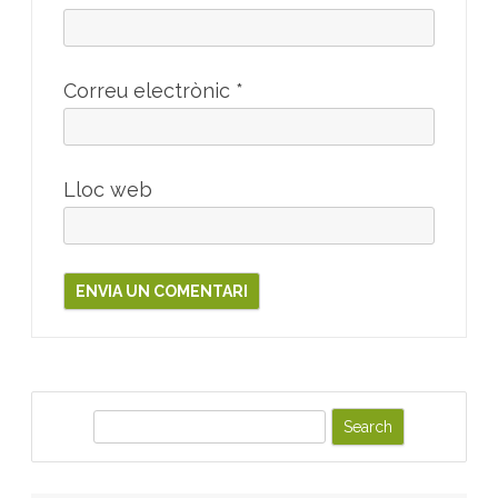
Correu electrònic
*
Lloc web
S
e
a