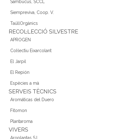
Sambucus, SCCL
Siempreviva, Coop. V.
TaüllOrgànics
RECOL·LECCIÓ SILVESTRE
APROGEN
Col·lectiu Eixarcolant
El Jarpil
El Repión
Espècies a mà
SERVEIS TÈCNICS
Aromáticas del Duero
Fitomon
Plantaroma
VIVERS
Aroplantas S.L.