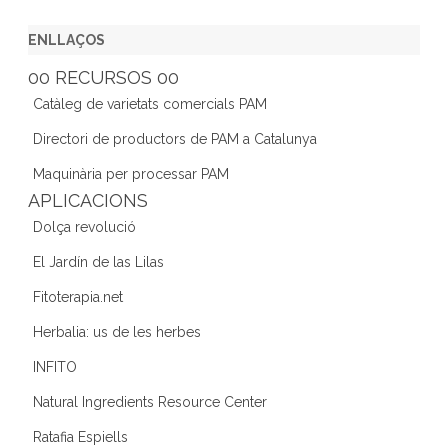
a
w
st
n
e
c
itt
a
k
e
ENLLAÇOS
e
er
gr
e
d
00 RECURSOS 00
b
a
dI
Catàleg de varietats comercials PAM
o
m
n
Directori de productors de PAM a Catalunya
o
Maquinària per processar PAM
k
APLICACIONS
Dolça revolució
El Jardín de las Lilas
Fitoterapia.net
Herbalia: us de les herbes
INFITO
Natural Ingredients Resource Center
Ratafia Espiells