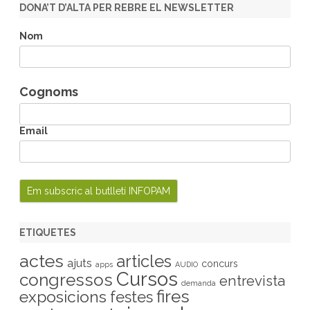
r
DONA’T D’ALTA PER REBRE EL NEWSLETTER
c
h
Nom
Cognoms
Email
ETIQUETES
actes
articles
ajuts
concurs
apps
AUDIO
Cursos
congressos
entrevista
demanda
fires
exposicions
festes