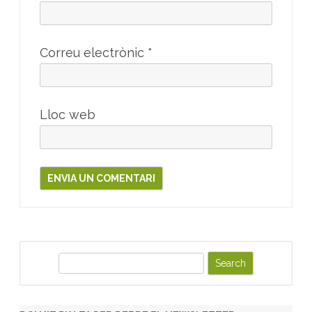
Correu electrònic
*
Lloc web
S
e
a
r