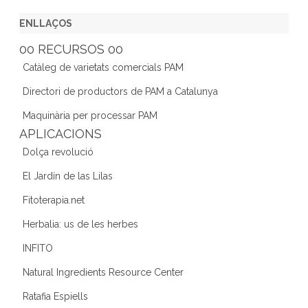
a
w
st
n
e
c
itt
a
k
e
ENLLAÇOS
e
er
gr
e
d
00 RECURSOS 00
b
a
dI
Catàleg de varietats comercials PAM
o
m
n
Directori de productors de PAM a Catalunya
o
Maquinària per processar PAM
k
APLICACIONS
Dolça revolució
El Jardín de las Lilas
Fitoterapia.net
Herbalia: us de les herbes
INFITO
Natural Ingredients Resource Center
Ratafia Espiells