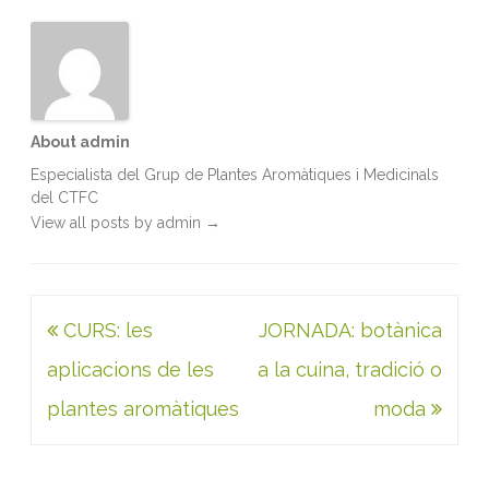
About admin
Especialista del Grup de Plantes Aromàtiques i Medicinals
del CTFC
View all posts by admin
→
Navegació
CURS: les
JORNADA: botànica
d'entrades
aplicacions de les
a la cuina, tradició o
plantes aromàtiques
moda