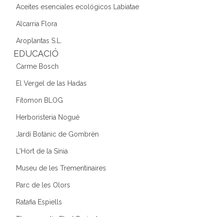
Aceites esenciales ecológicos Labiatae
Alcarria Flora
Aroplantas S.L.
EDUCACIÓ
Carme Bosch
El Vergel de las Hadas
Fitomon BLOG
Herboristeria Nogué
Jardí Botànic de Gombrèn
L'Hort de la Sínia
Museu de les Trementinaires
Parc de les Olors
Ratafia Espiells