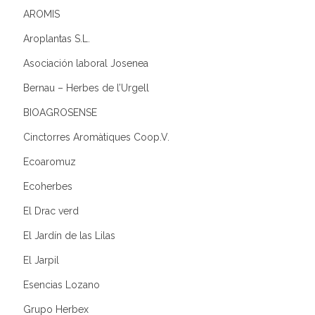
AROMIS
Aroplantas S.L.
Asociación laboral Josenea
Bernau – Herbes de l’Urgell
BIOAGROSENSE
Cinctorres Aromàtiques Coop.V.
Ecoaromuz
Ecoherbes
El Drac verd
El Jardín de las Lilas
El Jarpil
Esencias Lozano
Grupo Herbex