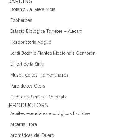
JARDINS
Botànic Cal Riera Moià
Ecoherbes
Estació Biològica Torretes – Alacant
Herboristeria Nogué
Jardí Botànic Plantes Medicinals Gombrèn
L'Hort de la Sínia
Museu de les Trementinaires
Parc de les Olors
Turó dels Sentits – Vegetàlia
PRODUCTORS
Aceites esenciales ecológicos Labiatae
Alcarria Flora
Aromáticas del Duero