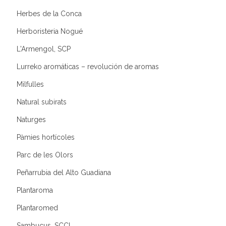
Herbes de la Conca
Herboristeria Nogué
L'Armengol, SCP
Lurreko aromáticas – revolución de aromas
Milfulles
Natural subirats
Naturges
Pàmies hortícoles
Parc de les Olors
Peñarrubia del Alto Guadiana
Plantaroma
Plantaromed
Sambucus, SCCL