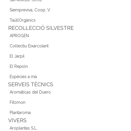
Siempreviva, Coop. V.
TaüllOrgànics
RECOL·LECCIÓ SILVESTRE
APROGEN
Col·lectiu Eixarcolant
El Jarpil
El Repión
Espècies a mà
SERVEIS TÈCNICS
Aromáticas del Duero
Fitomon
Plantaroma
VIVERS
Aroplantas S.L.