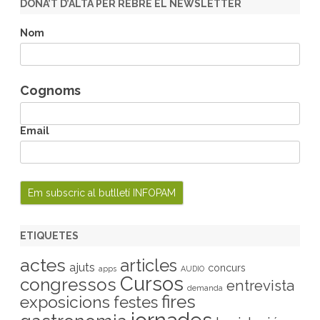
DONA’T D’ALTA PER REBRE EL NEWSLETTER
c
h
Nom
Cognoms
Email
ETIQUETES
actes
articles
ajuts
concurs
apps
AUDIO
Cursos
congressos
entrevista
demanda
fires
exposicions
festes