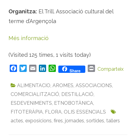
Organitza:
El Trill. Associació cultural del
terme d’Argençola
Més informació
(Visited 125 times, 1 visits today)
F
T
E
L
W
P
Comparteix
Share
a
w
m
i
h
r
c
i
a
n
a
i
ALIMENTACIO
,
AROMES
,
ASSOCIACIONS
,
e
t
i
k
t
n
COMERCIALITZACIÓ
,
DESTIL·LACIÓ
,
b
t
l
e
s
t
ESDEVENIMENTS
,
ETNOBOTÀNICA
,
o
e
d
A
FITOTERÀPIA
o
r
,
FLORA
I
p
,
OLIS ESSENCIALS
k
n
p
actes
,
exposicions
,
fires
,
jornades
,
sortides
,
tallers