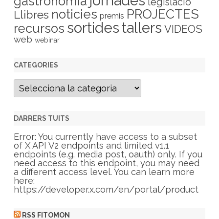
jornades
gastronomia
legislació
PROJECTES
noticies
Llibres
premis
sortides
tallers
recursos
VIDEOS
web
webinar
CATEGORIES
C
a
t
e
g
DARRERS TUITS
o
r
Error: You currently have access to a subset
i
of X API V2 endpoints and limited v1.1
e
endpoints (e.g. media post, oauth) only. If you
s
need access to this endpoint, you may need
a different access level. You can learn more
here:
https://developer.x.com/en/portal/product
RSS FITOMON