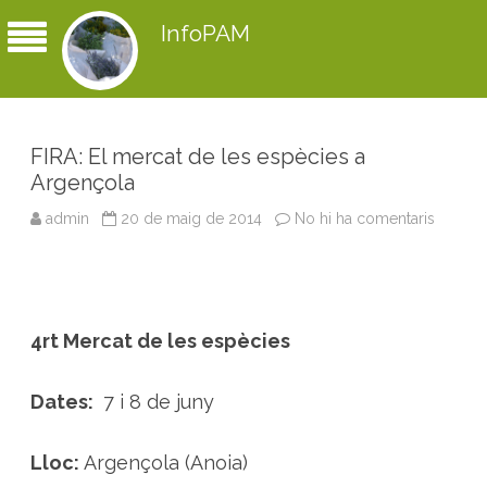
InfoPAM
FIRA: El mercat de les espècies a
Argençola
admin
20 de maig de 2014
No hi ha comentaris
a
F
I
R
A
:
E
l
4rt Mercat de les espècies
m
e
r
c
Dates:
7 i 8 de juny
a
t
d
e
Lloc:
Argençola (Anoia)
l
e