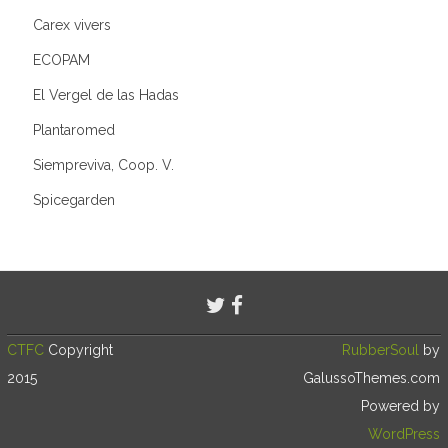
Carex vivers
ECOPAM
El Vergel de las Hadas
Plantaromed
Siempreviva, Coop. V.
Spicegarden
CTFC
Copyright
RubberSoul
by
2015
GalussoThemes.com
Powered by
WordPress