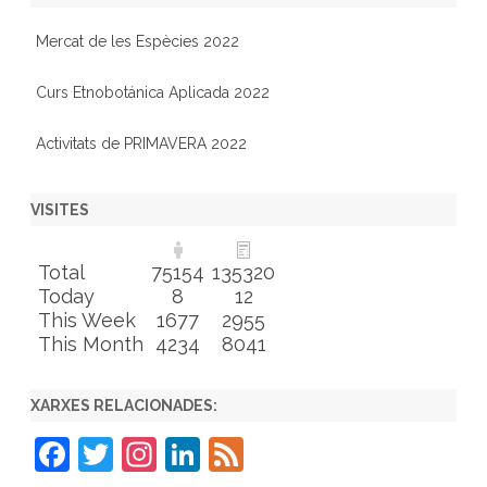
Mercat de les Espècies 2022
Curs Etnobotánica Aplicada 2022
Activitats de PRIMAVERA 2022
VISITES
Total
75154
135320
Today
8
12
This Week
1677
2955
This Month
4234
8041
XARXES RELACIONADES:
F
T
In
Li
F