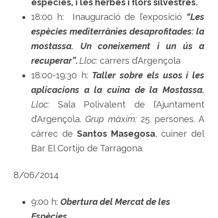
espècies, i les herbes i flors silvestres.
18:00 h: Inauguració de l’exposició
“Les
espècies mediterrànies desaprofitades:
la
mostassa. U
n coneixement i un ús a
recuperar”
.
Lloc:
carrers d’Argençola
18:00-19:30 h:
Taller sobre els usos i les
aplicacions a la cuina de la Mostassa.
Lloc:
Sala Polivalent de l’Ajuntament
d’Argençola.
Grup màxim:
25 persones. A
càrrec de
Santos Masegosa
, cuiner del
Bar El Cortijo de Tarragona.
8/06/2014
9:00 h:
Obertura del Mercat de les
Espècies.