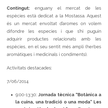
s
e
Contingut:
enguany el mercat de les
s
p
è
espècies està dedicat a la Mostassa. Aquest
c
i
és un mercat envoltat d’aromes on volem
e
s
difondre les especies i que s’hi puguin
a
A
adquirir productes relacionats amb les
r
g
e
espècies, en el seu sentit més ampli (herbes
n
ç
aromàtiques i medicinals i condiments).
o
l
a
Activitats destacades:
7/06/2014
9:00-13:30:
Jornada tècnica “Botànica a
la cuina, una tradició o una moda” Les