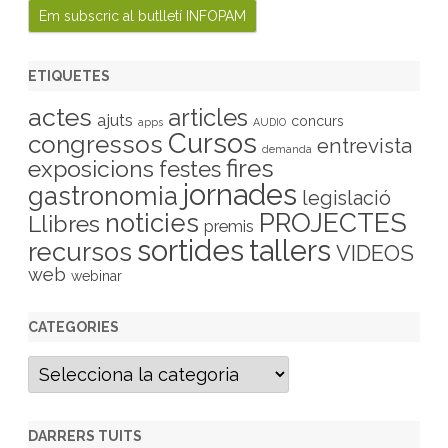
ETIQUETES
actes
articles
ajuts
concurs
apps
AUDIO
Cursos
congressos
entrevista
demanda
fires
exposicions
festes
jornades
gastronomia
legislació
PROJECTES
noticies
Llibres
premis
sortides
tallers
recursos
VIDEOS
web
webinar
CATEGORIES
C
a
t
e
g
DARRERS TUITS