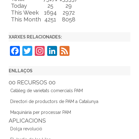
Today
25
29
This Week
1694
2972
This Month
4251
8058
XARXES RELACIONADES:
F
T
In
Li
F
a
w
st
n
e
c
itt
a
k
e
ENLLAÇOS
e
er
gr
e
d
00 RECURSOS 00
b
a
dI
Catàleg de varietats comercials PAM
o
m
n
Directori de productors de PAM a Catalunya
o
Maquinària per processar PAM
k
APLICACIONS
Dolça revolució