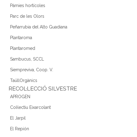
Pàmies hortícoles
Parc de les Olors
Peñarrubia del Alto Guadiana
Plantaroma
Plantaromed
Sambucus, SCCL
Siempreviva, Coop. V.
TaüllOrgànics
RECOL·LECCIÓ SILVESTRE
APROGEN
Col·lectiu Eixarcolant
El Jarpil
El Repión