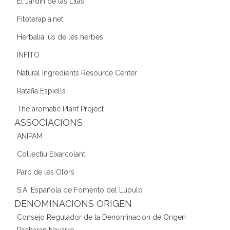
El Jardín de las Lilas
Fitoterapia.net
Herbalia: us de les herbes
INFITO
Natural Ingredients Resource Center
Ratafia Espiells
The aromatic Plant Project
ASSOCIACIONS
ANIPAM
Col·lectiu Eixarcolant
Parc de les Olors
S.A. Española de Fomento del Lúpulo
DENOMINACIONS ORIGEN
Consejo Regulador de la Denominacion de Origen
Pacharan Navarro