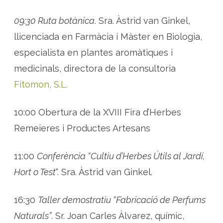
b
e
s
09:30 Ruta botànica
. Sra. Àstrid van Ginkel,
R
e
llicenciada en Farmàcia i Màster en Biologia,
m
e
especialista en plantes aromàtiques i
i
e
medicinals, directora de la consultoria
r
e
s
Fitomon, S.L.
10:00 Obertura de la XVIII Fira d’Herbes
Remeieres i Productes Artesans
11:00
Conferència “Cultiu d’Herbes Útils al Jardí,
Hort o Test
“. Sra. Àstrid van Ginkel.
16:30
Taller demostratiu “Fabricació de Perfums
Naturals”
. Sr. Joan Carles Àlvarez, químic,