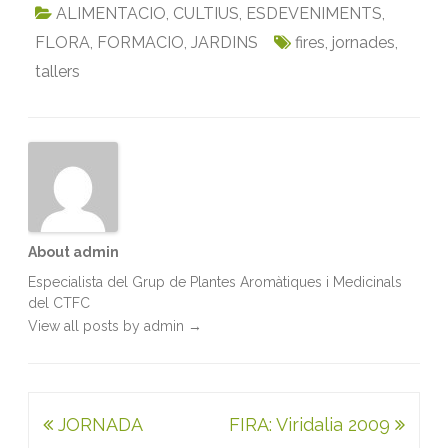
c
i
a
n
a
i
ALIMENTACIO
,
CULTIUS
,
ESDEVENIMENTS
,
e
t
i
k
t
n
FLORA
,
FORMACIO
,
JARDINS
fires
,
jornades
,
b
t
l
e
s
t
tallers
o
e
d
A
o
r
I
p
k
n
p
About admin
Especialista del Grup de Plantes Aromàtiques i Medicinals
del CTFC
View all posts by admin
→
Navegació
JORNADA
FIRA: Viridalia 2009