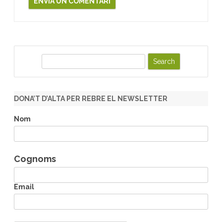
S
e
a
r
DONA’T D’ALTA PER REBRE EL NEWSLETTER
c
h
Nom
Cognoms
Email