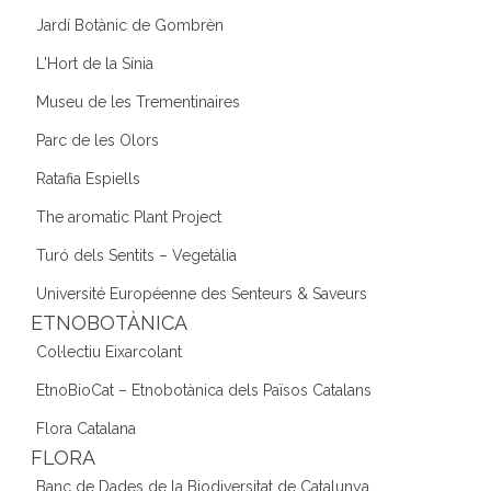
Jardí Botànic de Gombrèn
L'Hort de la Sínia
Museu de les Trementinaires
Parc de les Olors
Ratafia Espiells
The aromatic Plant Project
Turó dels Sentits – Vegetàlia
Université Européenne des Senteurs & Saveurs
ETNOBOTÀNICA
Col·lectiu Eixarcolant
EtnoBioCat – Etnobotànica dels Països Catalans
Flora Catalana
FLORA
Banc de Dades de la Biodiversitat de Catalunya