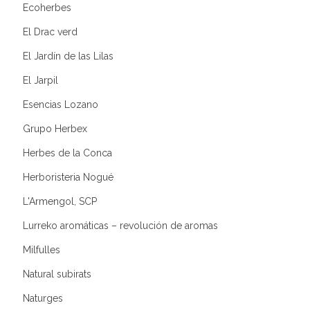
Ecoherbes
El Drac verd
El Jardín de las Lilas
El Jarpil
Esencias Lozano
Grupo Herbex
Herbes de la Conca
Herboristeria Nogué
L'Armengol, SCP
Lurreko aromáticas – revolución de aromas
Milfulles
Natural subirats
Naturges