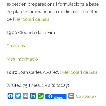
expert en preparacions i formulacions a base
de plantes aromàtiques i medicinals, director
de l’
Herbolari de Sau
19:00 Cloenda de la Fira.
Programa
Més informació
Font:
Joan Carles Àlvarez,
L’Herbolari de Sau
(Visited 75 times, 1 visits today)
F
T
E
L
W
P
Comparteix
Share
a
w
m
i
h
r