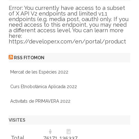
o
r
Error: You currently have access to a subset
i
of X API V2 endpoints and limited v1.1
e
endpoints (e.g. media post, oauth) only. If you
s
need access to this endpoint, you may need
a different access level. You can learn more
here:
https://developer.x.com/en/portal/product
RSS FITOMON
Mercat de les Espècies 2022
Curs Etnobotánica Aplicada 2022
Activitats de PRIMAVERA 2022
VISITES
Total
75171
135337