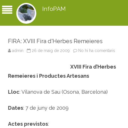
InfoPAM
FIRA: XVIII Fira d'Herbes Remeieres
admin
26 de maig de 2009
No hi ha comentaris
a
F
I
R
XVIII Fira d’Herbes
A
:
X
Remeieres i Productes Artesans
V
I
I
I
Lloc
: Vilanova de Sau (Osona, Barcelona)
F
i
r
a
Dates
: 7 de juny de 2009
d
'
H
e
Actes previstos
:
r