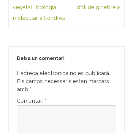
d'entrades
vegetal i biologia
d’oli de ginebre
molecular a Londres
Deixa un comentari
L'adreça electrònica no es publicarà.
Els camps necessaris estan marcats
amb
*
Comentari
*