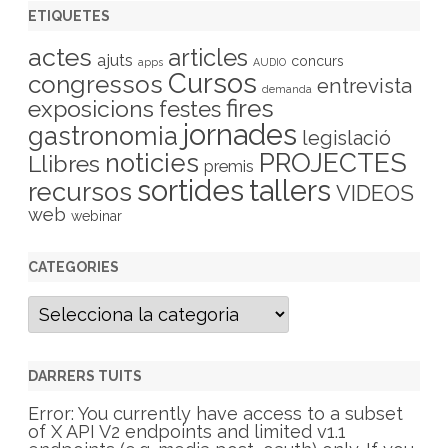
ETIQUETES
actes
articles
ajuts
concurs
apps
AUDIO
Cursos
congressos
entrevista
demanda
fires
exposicions
festes
jornades
gastronomia
legislació
PROJECTES
noticies
Llibres
premis
sortides
tallers
recursos
VIDEOS
web
webinar
CATEGORIES
C
a
t
e
g
DARRERS TUITS
o
r
Error: You currently have access to a subset
i
of X API V2 endpoints and limited v1.1