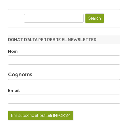
S
e
a
r
DONA’T D’ALTA PER REBRE EL NEWSLETTER
c
h
Nom
Cognoms
Email