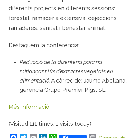
t
a
diferents projects en diferents sessions:
l
s
forestal, ramaderia extensiva, dejeccions
p
e
r
ramaderes, sanitat i benestar animal.
l
a
r
a
Destaquem la conferència:
m
a
d
e
Reducció de la disenteria porcina
r
i
mitjançant l’ús d’extractes vegetals en
a
p
alimentació.
A càrrec de: Jaume Abellana,
o
r
gerència Grupo Premier Pigs, SL.
c
i
n
a
Més informació
(Visited 111 times, 1 visits today)
F
T
E
L
W
P