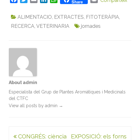
Comparteix
Share
a
w
m
i
h
r
c
i
a
n
a
i
ALIMENTACIO
,
EXTRACTES
,
FITOTERÀPIA
,
e
t
i
k
t
n
RECERCA
,
VETERINARIA
jornades
b
t
l
e
s
t
o
e
d
A
o
r
I
p
k
n
p
About admin
Especialista del Grup de Plantes Aromàtiques i Medicinals
del CTFC
View all posts by admin
→
Navegació
CONGRÉS: ciència
EXPOSICIÓ: els forns