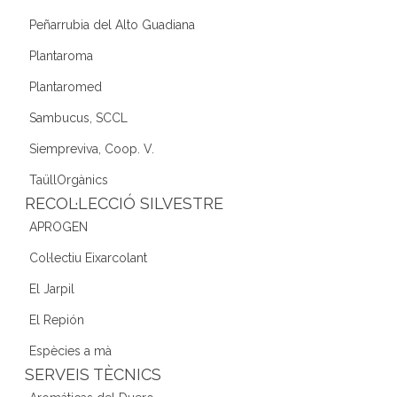
Peñarrubia del Alto Guadiana
Plantaroma
Plantaromed
Sambucus, SCCL
Siempreviva, Coop. V.
TaüllOrgànics
RECOL·LECCIÓ SILVESTRE
APROGEN
Col·lectiu Eixarcolant
El Jarpil
El Repión
Espècies a mà
SERVEIS TÈCNICS