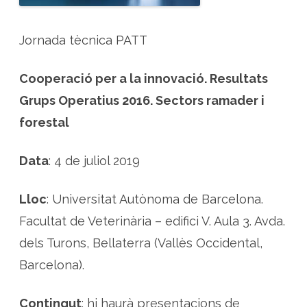
c
i
ó
e
Jornada tècnica PATT
n
i
n
n
Cooperació per a la innovació. Resultats
o
v
a
Grups Operatius 2016. Sectors ramader i
c
i
forestal
ó
,
ú
s
Data
: 4 de juliol 2019
d
’
e
x
Lloc
: Universitat Autònoma de Barcelona.
t
r
Facultat de Veterinària – edifici V. Aula 3. Avda.
a
c
t
dels Turons, Bellaterra (Vallès Occidental,
e
s
Barcelona).
v
e
g
e
Contingut
: hi haurà presentacions de