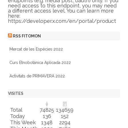
e
endpoints (e.g. media post, oauth) only. If you
s
need access to this endpoint, you may need
a different access level. You can learn more
here:
https://developer.x.com/en/portal/product
RSS FITOMON
Mercat de les Espècies 2022
Curs Etnobotánica Aplicada 2022
Activitats de PRIMAVERA 2022
VISITES
Total
74825
134659
Today
136
152
This Week
1348
2294