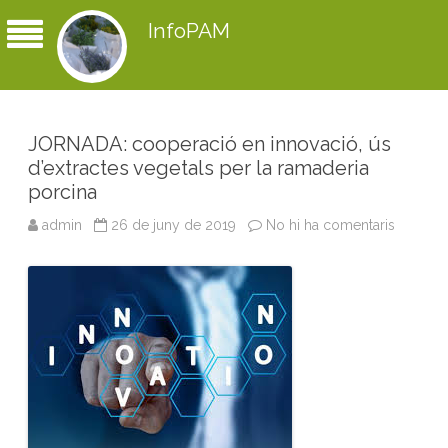
InfoPAM
JORNADA: cooperació en innovació, ús
d’extractes vegetals per la ramaderia
porcina
admin
26 de juny de 2019
No hi ha comentaris
a
J
O
R
N
A
D
A
:
c
o
o
p
e
r
a