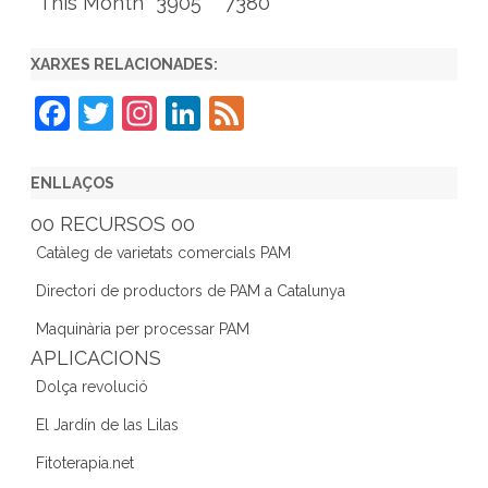
This Month
3905
7380
XARXES RELACIONADES:
F
T
In
Li
F
a
w
st
n
e
c
itt
a
k
e
ENLLAÇOS
e
er
gr
e
d
00 RECURSOS 00
b
a
dI
Catàleg de varietats comercials PAM
o
m
n
Directori de productors de PAM a Catalunya
o
Maquinària per processar PAM
k
APLICACIONS
Dolça revolució
El Jardín de las Lilas
Fitoterapia.net