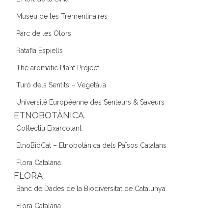
Museu de les Trementinaires
Parc de les Olors
Ratafia Espiells
The aromatic Plant Project
Turó dels Sentits – Vegetàlia
Université Européenne des Senteurs & Saveurs
ETNOBOTÀNICA
Col·lectiu Eixarcolant
EtnoBioCat – Etnobotànica dels Països Catalans
Flora Catalana
FLORA
Banc de Dades de la Biodiversitat de Catalunya
Flora Catalana