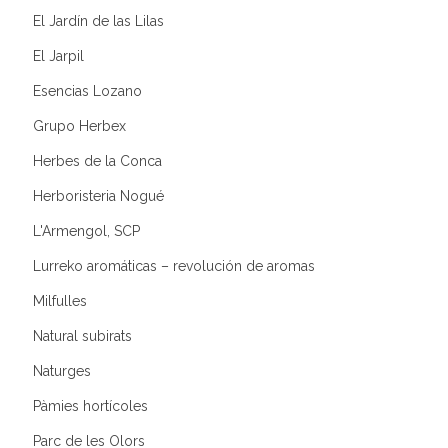
El Jardín de las Lilas
El Jarpil
Esencias Lozano
Grupo Herbex
Herbes de la Conca
Herboristeria Nogué
L'Armengol, SCP
Lurreko aromáticas – revolución de aromas
Milfulles
Natural subirats
Naturges
Pàmies hortícoles
Parc de les Olors