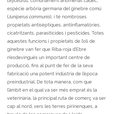
oxycedrus
, comunament anomenat càdec,
espècie arbòria germana del ginebre comú
(
Juniperus communis
), i té nombroses
propietats antisèptiques, antiinflamatòries,
cicatritzants, parasiticides i pesticides. Totes
aquestes funcions i propietats de l’oli de
ginebre van fer que Riba-roja d’Ebre
n’esdevingués un important centre de
producció, fins al punt de fer de la seva
fabricació una potent indústria de l’època
preindustrial. De tota manera, com que
l’àmbit en el qual va ser més emprat és la
veterinària, la principal ruta de comerç va ser
cap al nord, vers les terres pirinenques, a