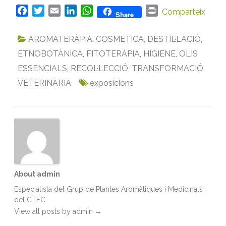
F
T
E
L
W
P
Comparteix
Share
a
w
m
i
h
r
c
i
a
n
a
i
AROMATERÀPIA
,
COSMETICA
,
DESTIL·LACIÓ
,
e
t
i
k
t
n
ETNOBOTÀNICA
,
FITOTERÀPIA
,
HIGIENE
,
OLIS
b
t
l
e
s
t
ESSENCIALS
,
RECOL·LECCIÓ
,
TRANSFORMACIÓ
,
o
e
d
A
VETERINARIA
o
r
I
exposicions
p
k
n
p
About admin
Especialista del Grup de Plantes Aromàtiques i Medicinals
del CTFC
View all posts by admin
→